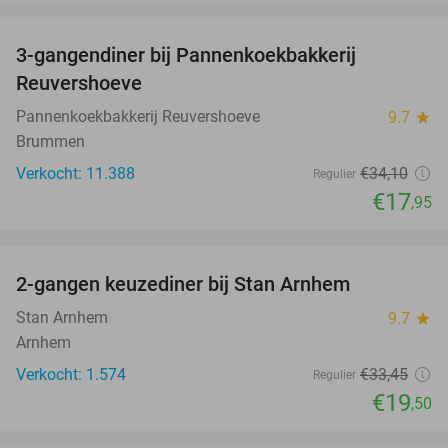
favorite_border
3-gangendiner bij Pannenkoekbakkerij
47%
Reuvershoeve
Pannenkoekbakkerij Reuvershoeve
9.7
star
Brummen
Verkocht: 11.388
€34
,10
Regulier
€17
,95
favorite_border
2-gangen keuzediner bij Stan Arnhem
42%
Stan Arnhem
9.7
star
Arnhem
Verkocht: 1.574
€33
,45
Regulier
€19
,50
favorite_border