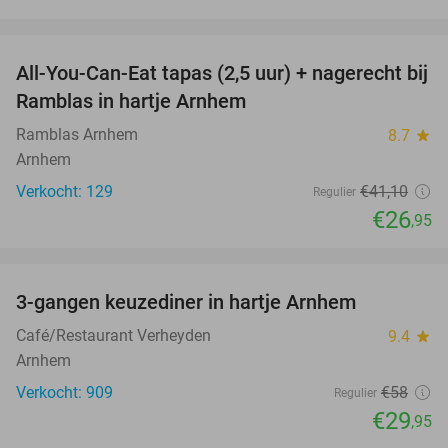
favorite_border
All-You-Can-Eat tapas (2,5 uur) + nagerecht bij
34%
Ramblas in hartje Arnhem
Ramblas Arnhem
8.7
star
Arnhem
Verkocht: 129
€41
,10
Regulier
€26
,95
favorite_border
3-gangen keuzediner in hartje Arnhem
48%
Café/Restaurant Verheyden
9.4
star
Arnhem
Verkocht: 909
€58
Regulier
€29
,95