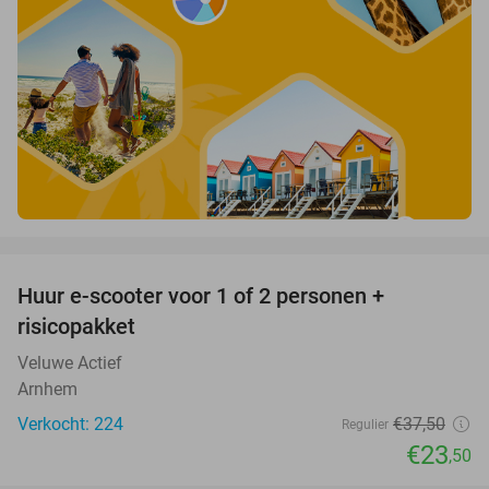
favorite_border
Huur e-scooter voor 1 of 2 personen +
37%
risicopakket
Veluwe Actief
Arnhem
Verkocht: 224
€37
,50
Regulier
€23
,50