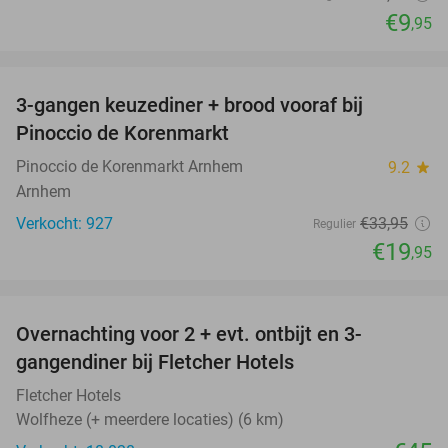
€9
,95
favorite_border
3-gangen keuzediner + brood vooraf bij
41%
Pinoccio de Korenmarkt
Pinoccio de Korenmarkt Arnhem
9.2
star
Arnhem
Verkocht: 927
€33
,95
Regulier
€19
,95
favorite_border
Overnachting voor 2 + evt. ontbijt en 3-
gangendiner bij Fletcher Hotels
Fletcher Hotels
Wolfheze (+ meerdere locaties) (6 km)