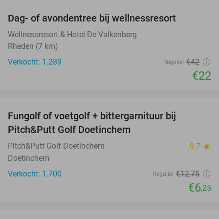
Dag- of avondentree bij wellnessresort
48%
Wellnessresort & Hotel De Valkenberg
Rheden (7 km)
Verkocht: 1.289
€42
Regulier
€22
favorite_border
Fungolf of voetgolf + bittergarnituur bij
51%
Pitch&Putt Golf Doetinchem
Pitch&Putt Golf Doetinchem
9.7
star
Doetinchem
Verkocht: 1.700
€12
,75
Regulier
€6
,25
favorite_border