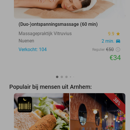
favorite_border
(Duo-)ontspanningsmassage (60 min)
Massagepraktijk Vitruvius
9.9
star
Nuenen
2 min.
directions_car
Verkocht: 104
€50
Regulier
€34
Populair bij mensen uit Arnhem:
38%