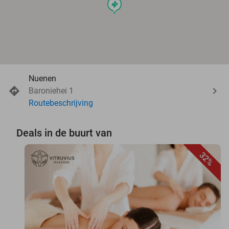
events
Nuenen
Baroniehei 1
Routebeschrijving
Deals in de buurt van
32%