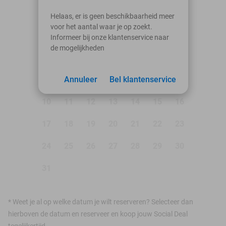
augustus 2026
Helaas, er is geen beschikbaarheid meer
voor het aantal waar je op zoekt.
Ma
Di
Wo
Do
Vr
Za
Zo
Informeer bij onze klantenservice naar
de mogelijkheden
1
2
3
Annuleer
4
5
Bel klantenservice
6
7
8
9
10
11
12
13
14
15
16
17
18
19
20
21
22
23
24
25
26
27
28
29
30
31
*
Weet je al op welke datum je wilt reserveren? Selecteer dan
hierboven de datum en reserveer en koop jouw Social Deal
tegelijkertijd.