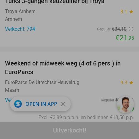
Turks 3-gangen keuzediner bij Troya
36%
Troya Arnhem
8.1
star
Arnhem
Verkocht: 794
€34
,10
Regulier
€21
,95
favorite_border
Weekend of midweek weg (4 of 6 pers.) in
17%
EuroParcs
EuroParcs De Utrechtse Heuvelrug
9.3
star
Maarn
Verkocht: 192
€323
Regulier
close
OPEN IN APP
€269
Excl. €3,89 p.p.p.n. en bedlinnen €13,50 p.p.
favorite_border
Uitverkocht!