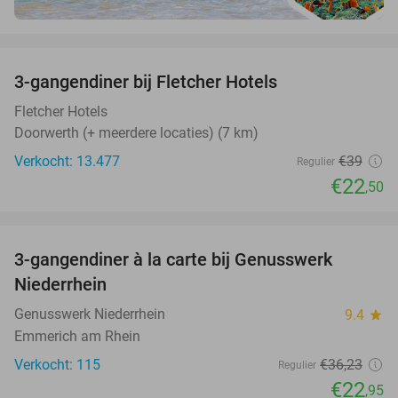
favorite_border
3-gangendiner bij Fletcher Hotels
42%
Fletcher Hotels
Doorwerth (+ meerdere locaties) (7 km)
Verkocht: 13.477
€39
Regulier
€22
,50
favorite_border
3-gangendiner à la carte bij Genusswerk
37%
Niederrhein
Genusswerk Niederrhein
9.4
star
Emmerich am Rhein
Verkocht: 115
€36
,23
Regulier
€22
,95