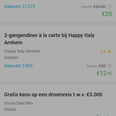
Verkocht: 27.273
€36
,50
Regulier
€25
favorite_border
2-gangendiner à la carte bij Happy Italy
35%
Arnhem
Happy Italy Arnhem
8.6
star
Arnhem
Verkocht: 3.825
€20
Regulier
€12
,95
favorite_border
Gratis kans op een droomreis t.w.v. €3.000
Social Deal Win
Online