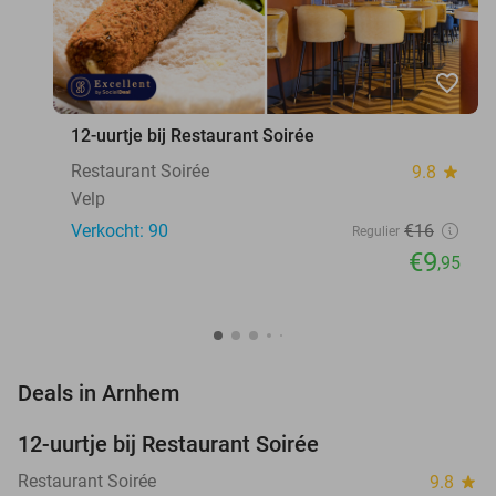
favorite_border
12-uurtje bij Restaurant Soirée
Restaurant Soirée
9.8
star
Velp
Verkocht: 90
€16
Regulier
€9
,95
favorite_border
Deals in Arnhem
12-uurtje bij Restaurant Soirée
38%
Restaurant Soirée
9.8
star