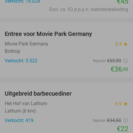
€45
Verkocht: 18.028
Excl. ca. €3 p.p.p.n. toeristenbelasting
favorite_border
Entree voor Movie Park Germany
38%
Movie Park Germany
9.4
star
Bottrop
Verkocht: 5.522
€59
,90
Regulier
€36
,90
favorite_border
Uitgebreid barbecuediner
36%
Het Hof van Lathum
8.9
star
Lathum (6 km)
Verkocht: 419
€34
,50
Regulier
€22