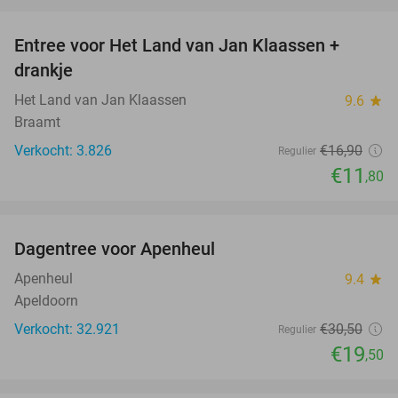
favorite_border
Entree voor Het Land van Jan Klaassen +
30%
drankje
Het Land van Jan Klaassen
9.6
star
Braamt
Verkocht: 3.826
€16
,90
Regulier
€11
,80
favorite_border
Dagentree voor Apenheul
36%
Apenheul
9.4
star
Apeldoorn
Verkocht: 32.921
€30
,50
Regulier
€19
,50
favorite_border