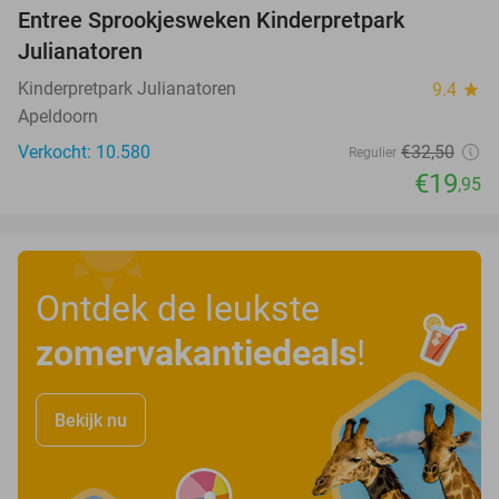
Entree Sprookjesweken Kinderpretpark
39%
Julianatoren
Kinderpretpark Julianatoren
9.4
star
Apeldoorn
Verkocht: 10.580
€32
,50
Regulier
€19
,95
Ontdek de leukste
zomervakantiedeals
!
Bekijk nu