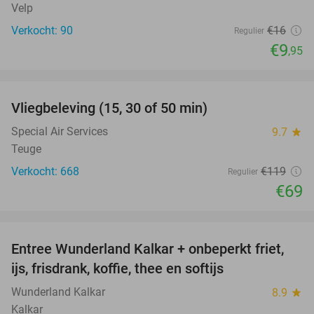
Velp
Verkocht: 90
€16
Regulier
€9
,95
favorite_border
Vliegbeleving (15, 30 of 50 min)
42%
Special Air Services
9.7
star
Teuge
Verkocht: 668
€119
Regulier
€69
favorite_border
Entree Wunderland Kalkar + onbeperkt friet,
32%
ijs, frisdrank, koffie, thee en softijs
Wunderland Kalkar
8.9
star
Kalkar