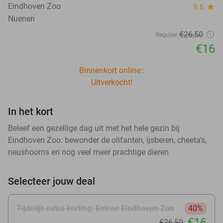
Eindhoven Zoo
9.6
star
Nuenen
€26
,50
Regulier
€16
Binnenkort online::
Uitverkocht!
In het kort
Beleef een gezellige dag uit met het hele gezin bij
Eindhoven Zoo: bewonder de olifanten, ijsberen, cheeta's,
neushoorns en nog veel meer prachtige dieren
Selecteer jouw deal
Tijdelijk extra korting: Entree Eindhoven Zoo
40%
€16
€26
,50