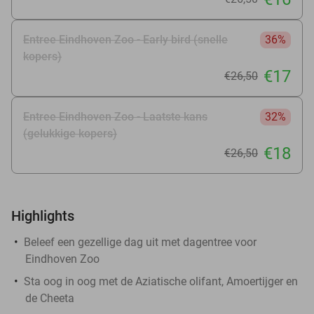
Entree Eindhoven Zoo - Early bird (snelle
36%
kopers)
€17
€26
,50
Entree Eindhoven Zoo - Laatste kans
32%
(gelukkige kopers)
€18
€26
,50
Highlights
Beleef een gezellige dag uit met dagentree voor
Eindhoven Zoo
Sta oog in oog met de Aziatische olifant, Amoertijger en
de Cheeta