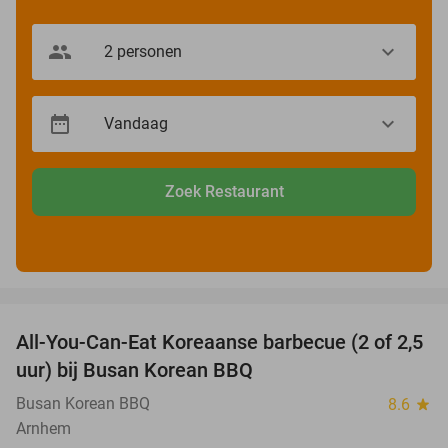
Zoek Restaurant
favorite_border
All-You-Can-Eat Koreaanse barbecue (2 of 2,5
30%
uur) bij Busan Korean BBQ
Busan Korean BBQ
8.6
star
Arnhem