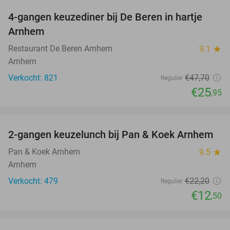
4-gangen keuzediner bij De Beren in hartje
46%
Arnhem
Restaurant De Beren Arnhem
9.1
star
Arnhem
Verkocht: 821
€47
,70
Regulier
€25
,95
favorite_border
2-gangen keuzelunch bij Pan & Koek Arnhem
44%
Pan & Koek Arnhem
9.5
star
Arnhem
Verkocht: 479
€22
,20
Regulier
€12
,50
favorite_border