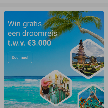
Win gratis
een droomreis
t.w.v. €3.000
Doe mee!