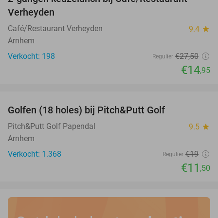
46%
Verheyden
Café/Restaurant Verheyden
9.4
star
Arnhem
Verkocht: 198
€27
,50
Regulier
€14
,95
favorite_border
Golfen (18 holes) bij Pitch&Putt Golf
39%
Pitch&Putt Golf Papendal
9.5
star
Arnhem
Verkocht: 1.368
€19
Regulier
€11
,50