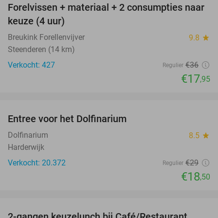
Forelvissen + materiaal + 2 consumpties naar
50%
keuze (4 uur)
Breukink Forellenvijver
9.8
star
Steenderen (14 km)
Verkocht: 427
€36
Regulier
€17
,95
favorite_border
Entree voor het Dolfinarium
36%
Dolfinarium
8.5
star
Harderwijk
Verkocht: 20.372
€29
Regulier
€18
,50
favorite_border
2-gangen keuzelunch bij Café/Restaurant