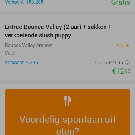
Gratis
Verkocht: 183.288
favorite_border
Entree Bounce Valley (2 uur) + sokken +
41%
verkoelende slush puppy
Bounce Valley Arnhem
9.2
star
Velp
Verkocht: 2.235
€21
,95
Regulier
€12
,95
Voordelig spontaan uit
eten?