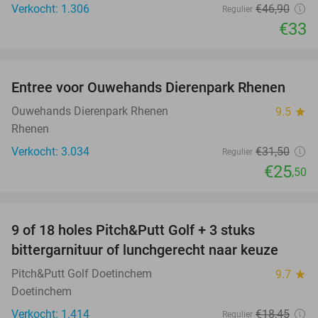
Verkocht: 1.306
€46
,90
Regulier
€33
favorite_border
Entree voor Ouwehands Dierenpark Rhenen
19%
Ouwehands Dierenpark Rhenen
9.5
star
Rhenen
Verkocht: 3.034
€31
,50
Regulier
€25
,50
favorite_border
9 of 18 holes Pitch&Putt Golf + 3 stuks
46%
bittergarnituur of lunchgerecht naar keuze
Pitch&Putt Golf Doetinchem
9.7
star
Doetinchem
Verkocht: 1.414
€18
,45
Regulier