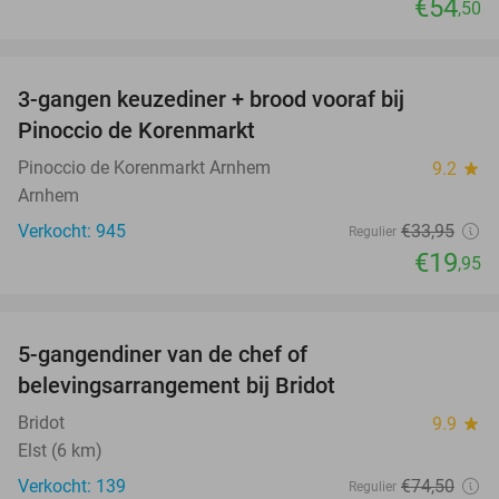
€54
,50
favorite_border
3-gangen keuzediner + brood vooraf bij
41%
Pinoccio de Korenmarkt
Pinoccio de Korenmarkt Arnhem
9.2
star
Arnhem
Verkocht: 945
€33
,95
Regulier
€19
,95
favorite_border
5-gangendiner van de chef of
20%
belevingsarrangement bij Bridot
Bridot
9.9
star
Elst (6 km)
Verkocht: 139
€74
,50
Regulier