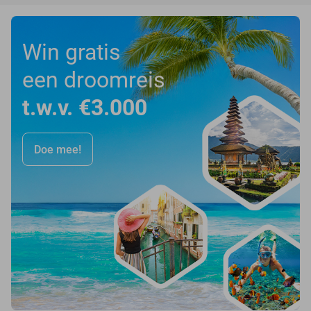
Win gratis
een droomreis
t.w.v. €3.000
Doe mee!