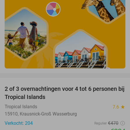
favorite_border
2 of 3 overnachtingen voor 4 tot 6 personen bij
31%
Tropical Islands
Tropical Islands
7.6
star
15910, Krausnick-Groß Wasserburg
Verkocht: 204
€470
Regulier