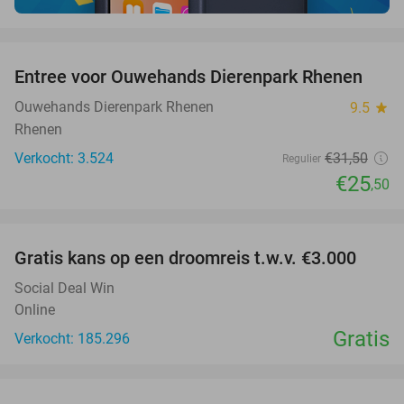
favorite_border
Entree voor Ouwehands Dierenpark Rhenen
19%
Ouwehands Dierenpark Rhenen
9.5
star
Rhenen
Verkocht: 3.524
€31
,50
Regulier
€25
,50
favorite_border
Gratis kans op een droomreis t.w.v. €3.000
Social Deal Win
Online
Gratis
Verkocht: 185.296
favorite_border