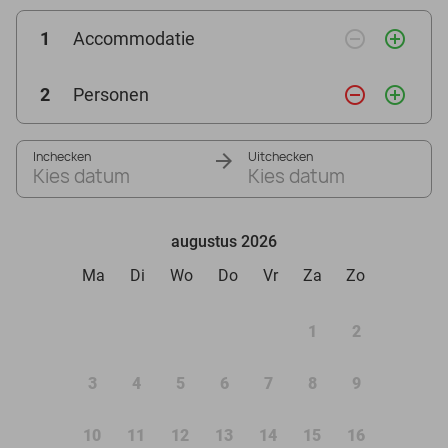
remove_circle_outline
add_circle_outline
1
Accommodatie
remove_circle_outline
add_circle_outline
2
Personen
Inchecken
Uitchecken
Kies datum
Kies datum
augustus 2026
Ma
Di
Wo
Do
Vr
Za
Zo
1
2
3
4
5
6
7
8
9
10
11
12
13
14
15
16