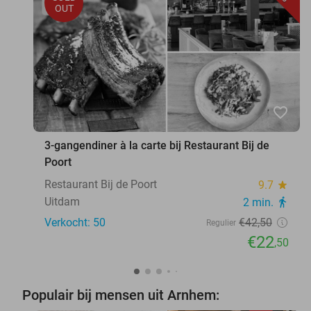
OUT
favorite_border
3-gangendiner à la carte bij Restaurant Bij de
Poort
Restaurant Bij de Poort
9.7
star
Uitdam
2 min.
directions_walk
Verkocht: 50
€42
,50
Regulier
€22
,50
Populair bij mensen uit Arnhem: