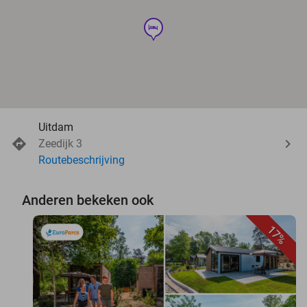
hotel
Uitdam
Zeedijk 3
Routebeschrijving
Anderen bekeken ook
17%