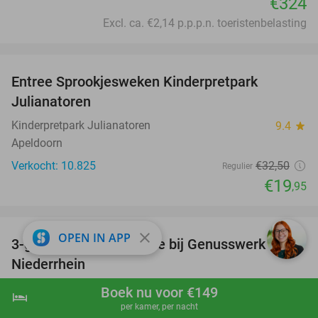
€324
Excl. ca. €2,14 p.p.p.n. toeristenbelasting
favorite_border
Entree Sprookjesweken Kinderpretpark
39%
Julianatoren
Kinderpretpark Julianatoren
9.4
star
Apeldoorn
Verkocht: 10.825
€32
,50
Regulier
€19
,95
favorite_border
close
OPEN IN APP
3-gangendiner à la carte bij Genusswerk
37%
Niederrhein
Genusswerk Niederrhein
9.4
star
Boek nu voor €149
hotel
shopping_cart
Boek nu
navigate_next
Emmerich am Rhein
per kamer, per nacht