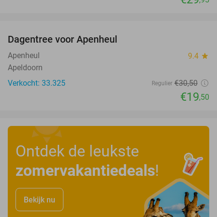
favorite_border
Dagentree voor Apenheul
36%
Apenheul
9.4
star
Apeldoorn
Verkocht: 33.325
€30
,50
Regulier
€19
,50
Ontdek de leukste
zomervakantiedeals
!
Bekijk nu