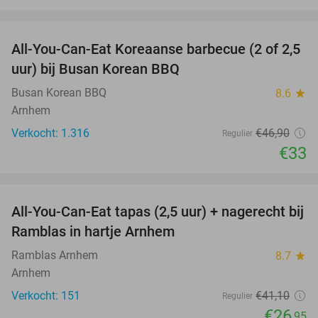
favorite_border
All-You-Can-Eat Koreaanse barbecue (2 of 2,5
30%
uur) bij Busan Korean BBQ
Busan Korean BBQ
8.6
star
Arnhem
Verkocht: 1.316
€46
,90
Regulier
€33
favorite_border
All-You-Can-Eat tapas (2,5 uur) + nagerecht bij
34%
Ramblas in hartje Arnhem
Ramblas Arnhem
8.7
star
Arnhem
Verkocht: 151
€41
,10
Regulier
€26
,95