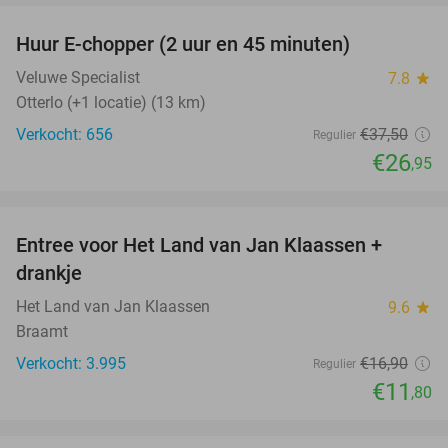
Huur E-chopper (2 uur en 45 minuten)
28%
Veluwe Specialist
7.8
star
Otterlo (+1 locatie) (13 km)
Verkocht: 656
€37
,50
Regulier
€26
,95
favorite_border
Entree voor Het Land van Jan Klaassen +
30%
drankje
Het Land van Jan Klaassen
9.6
star
Braamt
Verkocht: 3.995
€16
,90
Regulier
€11
,80
favorite_border