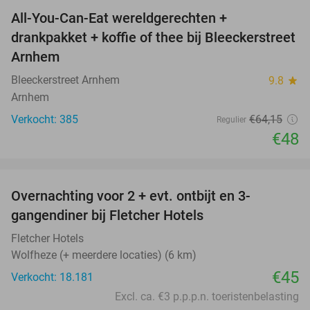
All-You-Can-Eat wereldgerechten +
25%
drankpakket + koffie of thee bij Bleeckerstreet
Arnhem
Bleeckerstreet Arnhem
9.8
star
Arnhem
Verkocht: 385
€64
,15
Regulier
€48
favorite_border
Overnachting voor 2 + evt. ontbijt en 3-
gangendiner bij Fletcher Hotels
Fletcher Hotels
Wolfheze (+ meerdere locaties) (6 km)
€45
Verkocht: 18.181
Excl. ca. €3 p.p.p.n. toeristenbelasting