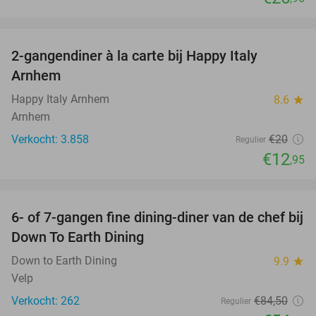
favorite_border
2-gangendiner à la carte bij Happy Italy
35%
Arnhem
Happy Italy Arnhem
8.6
star
Arnhem
Verkocht: 3.858
€20
Regulier
€12
,95
favorite_border
6- of 7-gangen fine dining-diner van de chef bij
36%
Down To Earth Dining
Down to Earth Dining
9.9
star
Velp
Verkocht: 262
€84
,50
Regulier