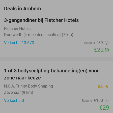
favorite_border
Deals in Arnhem
3-gangendiner bij Fletcher Hotels
42%
Fletcher Hotels
Doorwerth (+ meerdere locaties) (7 km)
Verkocht: 13.673
€39
Regulier
€22
,50
favorite_border
1 of 3 bodysculpting-behandeling(en) voor
71%
NEW
zone naar keuze
TODAY
N.O.A. Trinity Body Shaping
8.8
star
Zevenaar (9 km)
Verkocht: 0
€100
Regulier
€29