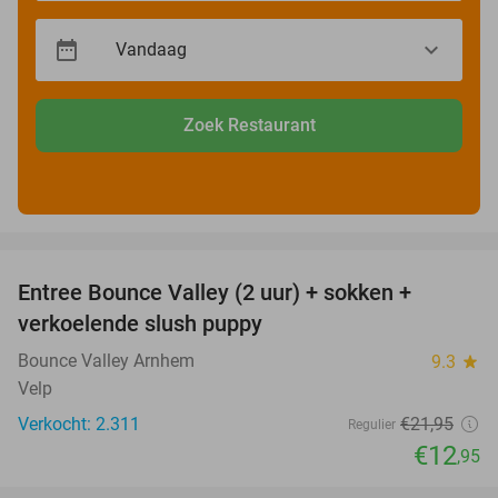
Zoek Restaurant
favorite_border
Entree Bounce Valley (2 uur) + sokken +
41%
verkoelende slush puppy
Bounce Valley Arnhem
9.3
star
Velp
Verkocht: 2.311
€21
,95
Regulier
€12
,95
favorite_border