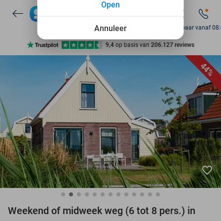
Open
7 dagen per week beschikbaar
10+ miljoen leden
Annuleer
Bereikbaar vanaf 08
9,4
op basis van
206.127 reviews
Ontdek 15.000+ deals
44%
7 dagen per week beschikbaar
10+ miljoen leden
favorite_border
Weekend of midweek weg (6 tot 8 pers.) in