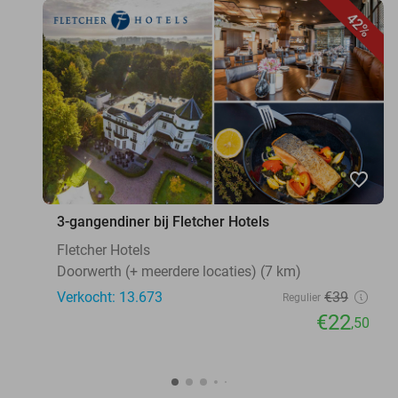
42%
favorite_border
3-gangendiner bij Fletcher Hotels
Fletcher Hotels
Doorwerth (+ meerdere locaties) (7 km)
Verkocht: 13.673
€39
Regulier
€22
,50