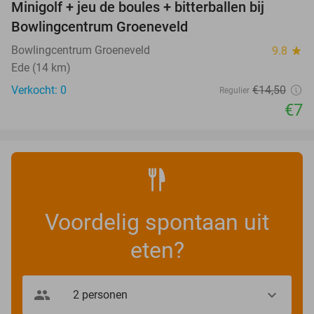
Minigolf + jeu de boules + bitterballen bij
52%
NEW
Bowlingcentrum Groeneveld
TODAY
Bowlingcentrum Groeneveld
9.8
star
Ede (14 km)
Verkocht: 0
€14
,50
Regulier
€7
Voordelig spontaan uit
eten?