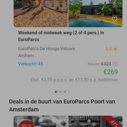
favorite_border
Weekend of midweek weg (2 of 4 pers.) in
EuroParcs
EuroParcs De Hooge Veluwe
8.8
star
Arnhem
Verkocht: 45
€323
Regulier
€269
Excl. €3,59 p.p.p.n. en €13,50 p.p. bedlinnen
Deals in de buurt van EuroParcs Poort van
Amsterdam
47%
SOLD