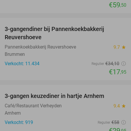
€59
,50
favorite_border
3-gangendiner bij Pannenkoekbakkerij
47%
Reuvershoeve
Pannenkoekbakkerij Reuvershoeve
9.7
star
Brummen
Verkocht: 11.434
€34
,10
Regulier
€17
,95
favorite_border
3-gangen keuzediner in hartje Arnhem
48%
Café/Restaurant Verheyden
9.4
star
Arnhem
Verkocht: 919
€58
Regulier
€29
,95