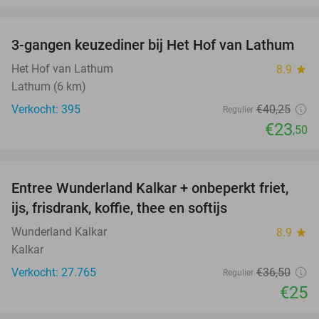
favorite_border
3-gangen keuzediner bij Het Hof van Lathum
42%
Het Hof van Lathum
8.9
star
Lathum (6 km)
Verkocht: 395
€40
,25
Regulier
€23
,50
favorite_border
Entree Wunderland Kalkar + onbeperkt friet,
32%
ijs, frisdrank, koffie, thee en softijs
Wunderland Kalkar
8.9
star
Kalkar
Verkocht: 27.765
€36
,50
Regulier
€25