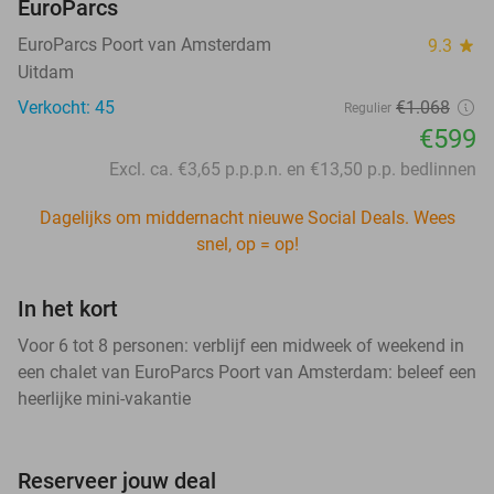
EuroParcs
EuroParcs Poort van Amsterdam
9.3
star
Uitdam
Verkocht: 45
€1.068
Regulier
€599
Excl. ca. €3,65 p.p.p.n. en €13,50 p.p. bedlinnen
Dagelijks om middernacht nieuwe Social Deals. Wees
snel, op = op!
In het kort
Voor 6 tot 8 personen: verblijf een midweek of weekend in
een chalet van EuroParcs Poort van Amsterdam: beleef een
heerlijke mini-vakantie
Reserveer jouw deal