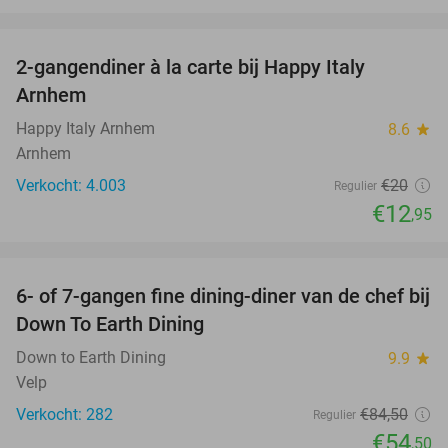
favorite_border
2-gangendiner à la carte bij Happy Italy
35%
Arnhem
Happy Italy Arnhem
8.6
star
Arnhem
Verkocht: 4.003
€20
Regulier
€12
,95
favorite_border
6- of 7-gangen fine dining-diner van de chef bij
36%
Down To Earth Dining
Down to Earth Dining
9.9
star
Velp
Verkocht: 282
€84
,50
Regulier
€54
,50