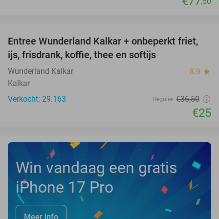
€77
,50
favorite_border
Entree Wunderland Kalkar + onbeperkt friet,
32%
ijs, frisdrank, koffie, thee en softijs
Wunderland Kalkar
8.9
star
Kalkar
Verkocht: 29.163
€36
,50
Regulier
€25
Win vandaag een gratis
iPhone 17 Pro
Meer info