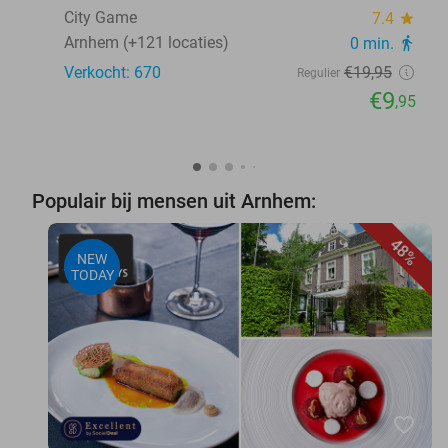
City Game
7.4
star
Arnhem (+121 locaties)
0 min.
directions_walk
Verkocht: 670
€19
,95
Regulier
€9
,95
Populair bij mensen uit Arnhem:
48%
NEW
TODAY
favorite_border