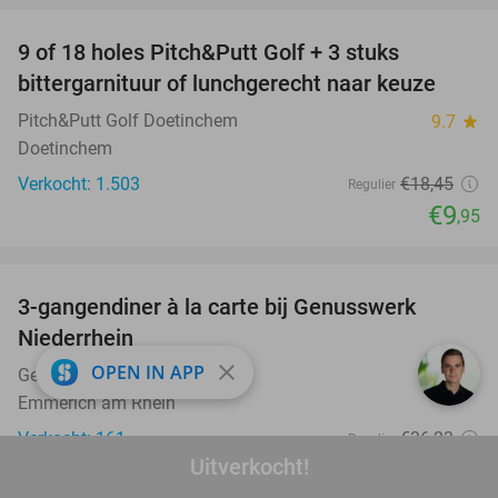
9 of 18 holes Pitch&Putt Golf + 3 stuks
46%
bittergarnituur of lunchgerecht naar keuze
Pitch&Putt Golf Doetinchem
9.7
star
Doetinchem
Verkocht: 1.503
€18
,45
Regulier
€9
,95
favorite_border
3-gangendiner à la carte bij Genusswerk
37%
Niederrhein
close
OPEN IN APP
Genusswerk Niederrhein
9.4
star
Emmerich am Rhein
Verkocht: 161
€36
,23
Regulier
Uitverkocht!
€22
,95