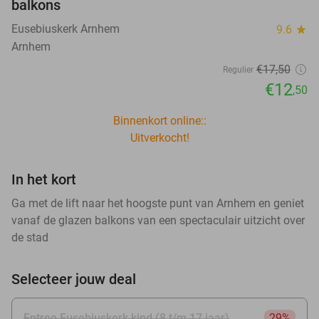
balkons
Eusebiuskerk Arnhem
9.6
star
Arnhem
€17
,50
Regulier
€12
,50
Binnenkort online::
Uitverkocht!
In het kort
Ga met de lift naar het hoogste punt van Arnhem en geniet
vanaf de glazen balkons van een spectaculair uitzicht over
de stad
Selecteer jouw deal
Entree Eusebiuskerk kind (8 t/m 17 jaar)
29%