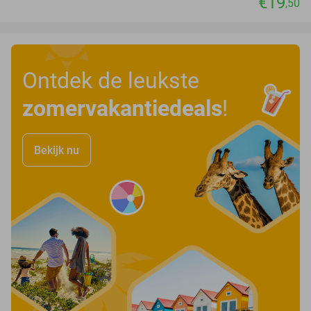
€19
,50
Ontdek de leukste
zomervakantiedeals
!
Bekijk nu