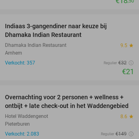
€18
,50
favorite_border
Indiaas 3-gangendiner naar keuze bij
34%
Dhamaka Indian Restaurant
Dhamaka Indian Restaurant
9.5
star
Arnhem
Verkocht: 357
€32
Regulier
€21
favorite_border
Overnachting voor 2 personen + wellness +
60%
ontbijt + late check-out in het Waddengebied
Hotel Waddengenot
8.6
star
Pieterburen
Verkocht: 2.083
€149
Regulier