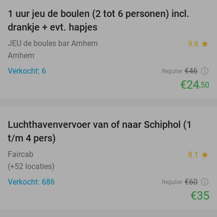
1 uur jeu de boulen (2 tot 6 personen) incl.
47%
drankje + evt. hapjes
JEU de boules bar Arnhem
9.6
star
Arnhem
Verkocht: 6
€46
Regulier
€24
,50
favorite_border
Luchthavenvervoer van of naar Schiphol (1
42%
t/m 4 pers)
Faircab
8.1
star
(+52 locaties)
Verkocht: 686
€60
Regulier
€35
favorite_border