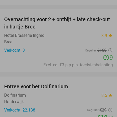
favorite_border
Overnachting voor 2 + ontbijt + late check-out
41%
NEW
in hartje Bree
TODAY
Hotel Brasserie Ingredi
8.9
star
Bree
Verkocht: 3
€168
Regulier
€99
Excl. ca. €3 p.p.p.n. toeristenbelasting
favorite_border
Entree voor het Dolfinarium
36%
Dolfinarium
8.5
star
Harderwijk
Verkocht: 22.138
€29
Regulier