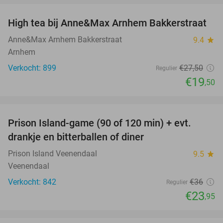
High tea bij Anne&Max Arnhem Bakkerstraat
29%
Anne&Max Arnhem Bakkerstraat
9.4
star
Arnhem
Verkocht: 899
€27
,50
Regulier
€19
,50
favorite_border
Prison Island-game (90 of 120 min) + evt.
33%
drankje en bitterballen of diner
Prison Island Veenendaal
9.5
star
Veenendaal
Verkocht: 842
€36
Regulier
€23
,95
favorite_border