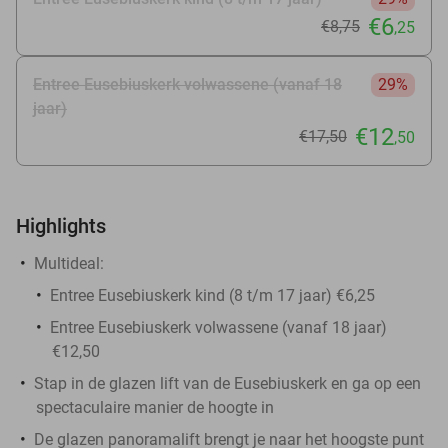
€6
€8
,75
,25
Entree Eusebiuskerk volwassene (vanaf 18
29%
jaar)
€12
€17
,50
,50
Highlights
Multideal:
Entree Eusebiuskerk kind (8 t/m 17 jaar) €6,25
Entree Eusebiuskerk volwassene (vanaf 18 jaar)
€12,50
Stap in de glazen lift van de Eusebiuskerk en ga op een
spectaculaire manier de hoogte in
De glazen panoramalift brengt je naar het hoogste punt