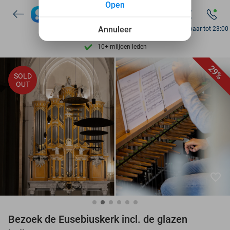
Open
7 dagen per week beschikbaar
10+ miljoen leden
Annuleer
Bereikbaar tot 23:00
9,4
op basis van
206.559 reviews
Ontdek 15.000+ deals
29%
SOLD
7 dagen per week beschikbaar
OUT
10+ miljoen leden
favorite_border
Bezoek de Eusebiuskerk incl. de glazen