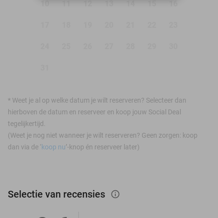
10
11
12
13
14
15
16
17
18
19
20
21
22
23
24
25
26
27
28
29
30
31
*
Weet je al op welke datum je wilt reserveren? Selecteer dan
hierboven de datum en reserveer en koop jouw Social Deal
tegelijkertijd.
(Weet je nog niet wanneer je wilt reserveren? Geen zorgen: koop
dan via de ‘
koop nu
’-knop én reserveer later)
Selectie van recensies
info_outlined