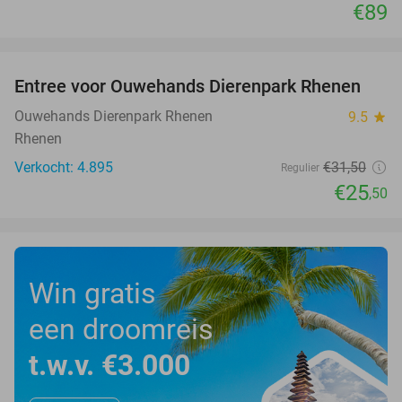
€89
favorite_border
Entree voor Ouwehands Dierenpark Rhenen
19%
Ouwehands Dierenpark Rhenen
9.5
star
Rhenen
Verkocht: 4.895
€31
,50
Regulier
€25
,50
Win gratis
een droomreis
t.w.v. €3.000