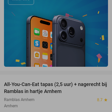
favorite_border
All-You-Can-Eat tapas (2,5 uur) + nagerecht bij
34%
Ramblas in hartje Arnhem
Ramblas Arnhem
8.7
star
Arnhem