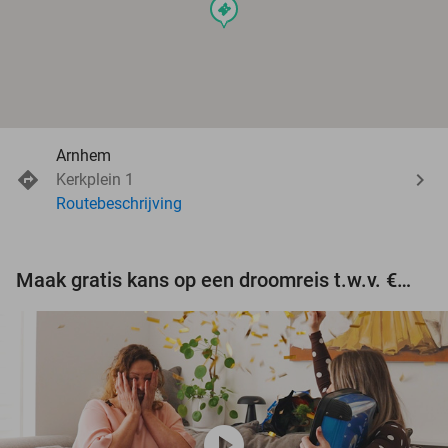
events
Arnhem
Kerkplein 1
Routebeschrijving
Maak gratis kans op een droomreis t.w.v. €3.000!
play_circle