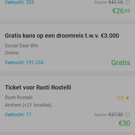
Verkocht: 203
€41
,10
Regulier
€26
,95
favorite_border
Gratis kans op een droomreis t.w.v. €3.000
Social Deal Win
Online
Gratis
Verkocht: 191.234
favorite_border
Ticket voor Rasti Rostelli
20%
NEW
TODAY
Rasti Rostelli
9.0
star
Arnhem (+21 locaties)
Verkocht: 17
€37
,50
Regulier
€30