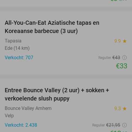
favorite_border
All-You-Can-Eat Aziatische tapas en
23%
Koreaanse barbecue (3 uur)
Tapasia
9.9
star
Ede (14 km)
Verkocht: 707
€43
Regulier
€33
favorite_border
Entree Bounce Valley (2 uur) + sokken +
41%
verkoelende slush puppy
Bounce Valley Arnhem
9.3
star
Velp
Verkocht: 2.438
€21
,95
Regulier