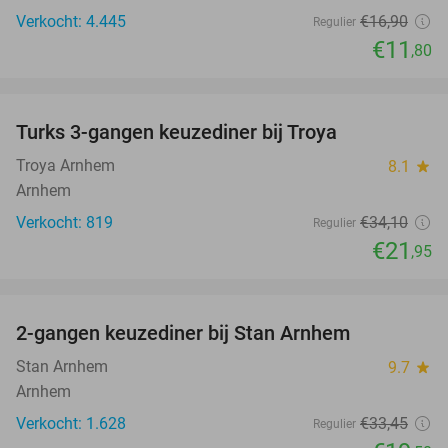
Verkocht: 4.445
€16
,90
Regulier
€11
,80
favorite_border
Turks 3-gangen keuzediner bij Troya
36%
Troya Arnhem
8.1
star
Arnhem
Verkocht: 819
€34
,10
Regulier
€21
,95
favorite_border
2-gangen keuzediner bij Stan Arnhem
42%
Stan Arnhem
9.7
star
Arnhem
Verkocht: 1.628
€33
,45
Regulier