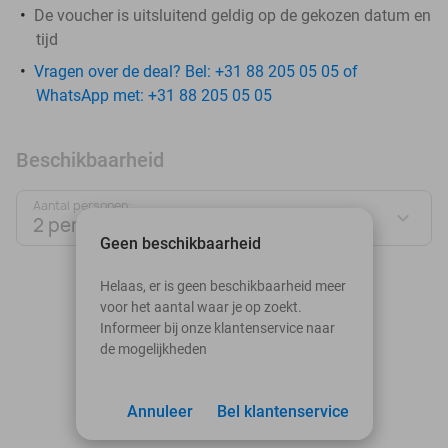
De voucher is uitsluitend geldig op de gekozen datum en
tijd
Vragen over de deal? Bel: +31 88 205 05 05 of
WhatsApp met: +31 88 205 05 05
Beschikbaarheid
Aantal personen:
2 personen
Geen beschikbaarheid
augustus 2026
Helaas, er is geen beschikbaarheid meer
voor het aantal waar je op zoekt.
Ma
Di
Wo
Do
Vr
Za
Zo
Informeer bij onze klantenservice naar
de mogelijkheden
1
2
3
Annuleer
4
5
Bel klantenservice
6
7
8
9