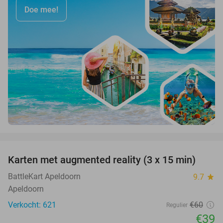
Doe mee!
favorite_border
Karten met augmented reality (3 x 15 min)
35%
BattleKart Apeldoorn
9.7
star
Apeldoorn
Verkocht: 621
€60
Regulier
€39