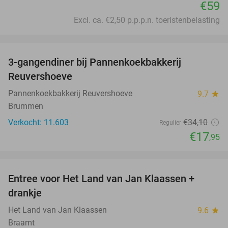
€59
Excl. ca. €2,50 p.p.p.n. toeristenbelasting
favorite_border
3-gangendiner bij Pannenkoekbakkerij
47%
Reuvershoeve
Pannenkoekbakkerij Reuvershoeve
9.7
star
Brummen
Verkocht: 11.603
€34
,10
Regulier
€17
,95
favorite_border
Entree voor Het Land van Jan Klaassen +
30%
drankje
Het Land van Jan Klaassen
9.6
star
Braamt