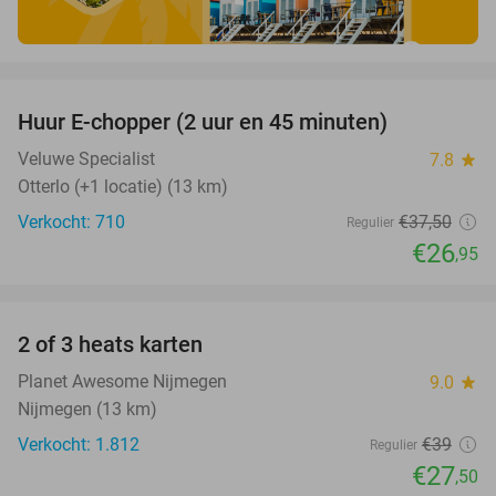
favorite_border
Huur E-chopper (2 uur en 45 minuten)
28%
Veluwe Specialist
7.8
star
Otterlo (+1 locatie) (13 km)
Verkocht: 710
€37
,50
Regulier
€26
,95
favorite_border
2 of 3 heats karten
29%
Planet Awesome Nijmegen
9.0
star
Nijmegen (13 km)
Verkocht: 1.812
€39
Regulier
€27
,50