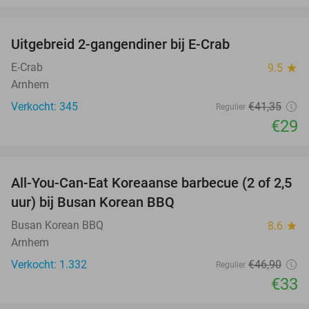
favorite_border
Uitgebreid 2-gangendiner bij E-Crab
30%
E-Crab
9.5
star
Arnhem
Verkocht: 345
€41
,35
Regulier
€29
favorite_border
All-You-Can-Eat Koreaanse barbecue (2 of 2,5
30%
uur) bij Busan Korean BBQ
Busan Korean BBQ
8.6
star
Arnhem
Verkocht: 1.332
€46
,90
Regulier
€33
favorite_border