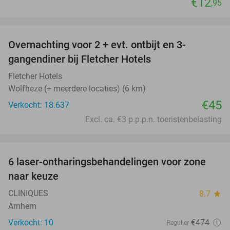
€12
,95
favorite_border
Overnachting voor 2 + evt. ontbijt en 3-
gangendiner bij Fletcher Hotels
Fletcher Hotels
Wolfheze (+ meerdere locaties) (6 km)
€45
Verkocht: 18.637
Excl. ca. €3 p.p.p.n. toeristenbelasting
favorite_border
6 laser-ontharingsbehandelingen voor zone
81%
naar keuze
CLINIQUES
8.7
star
Arnhem
Verkocht: 10
€474
Regulier