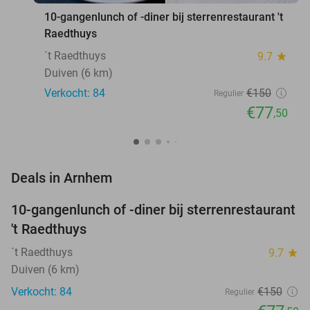
10-gangenlunch of -diner bij sterrenrestaurant 't
Raedthuys
´t Raedthuys
9.7
star
Duiven (6 km)
Verkocht: 84
€150
Regulier
€77
,50
favorite_border
Deals in Arnhem
10-gangenlunch of -diner bij sterrenrestaurant
48%
NEW
't Raedthuys
TODAY
´t Raedthuys
9.7
star
Duiven (6 km)
Verkocht: 84
€150
Regulier