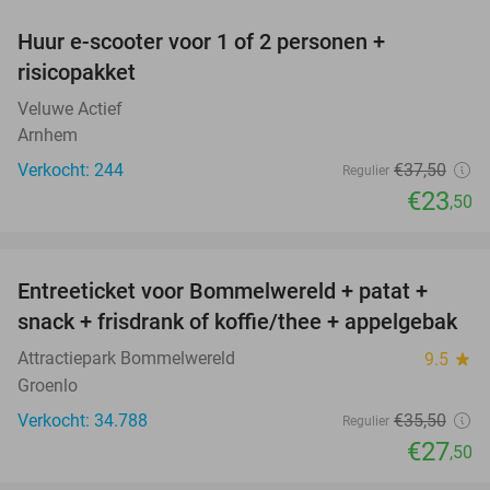
Huur e-scooter voor 1 of 2 personen +
37%
risicopakket
Veluwe Actief
Arnhem
Verkocht: 244
€37
,50
Regulier
€23
,50
favorite_border
Entreeticket voor Bommelwereld + patat +
23%
snack + frisdrank of koffie/thee + appelgebak
Attractiepark Bommelwereld
9.5
star
Groenlo
Verkocht: 34.788
€35
,50
Regulier
€27
,50
favorite_border