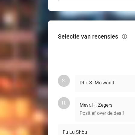
Selectie van recensies
info_outlined
S.
Dhr. S. Meiwand
H.
Mevr. H. Zegers
Positief over de deal!
Fu Lu Shòu