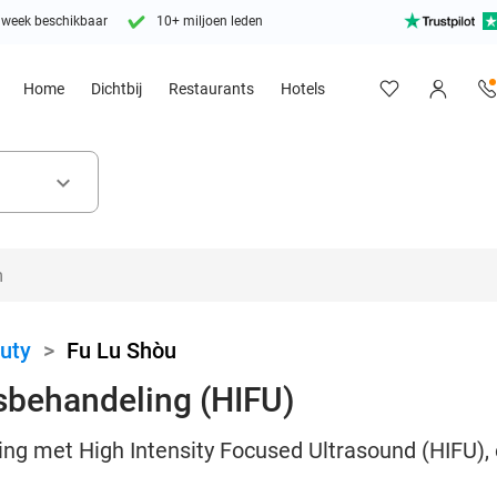
 week beschikbaar
10+ miljoen leden
Home
Dichtbij
Restaurants
Hotels
keyboard_arrow_down
uty
>
Fu Lu Shòu
sbehandeling (HIFU)
ng met High Intensity Focused Ultrasound (HIFU), e