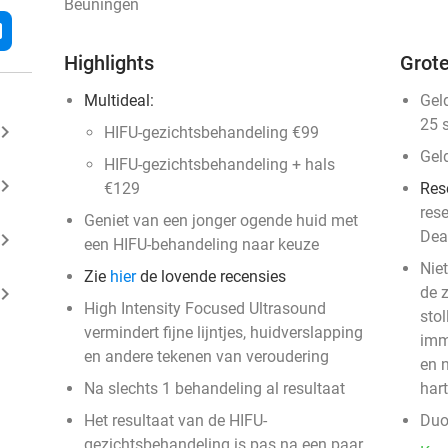
Beuningen
l
Highlights
Grote
Multideal:
Gel
25 
ard_arrow_right
HIFU-gezichtsbehandeling €99
Gel
HIFU-gezichtsbehandeling + hals
ard_arrow_right
€129
Res
res
Geniet van een jonger ogende huid met
Dea
ard_arrow_right
een HIFU-behandeling naar keuze
Niet
Zie
hier
de lovende recensies
ard_arrow_right
de 
High Intensity Focused Ultrasound
stol
vermindert fijne lijntjes, huidverslapping
imm
en andere tekenen van veroudering
en n
Na slechts 1 behandeling al resultaat
har
Het resultaat van de HIFU-
Duo
gezichtsbehandeling is pas na een paar