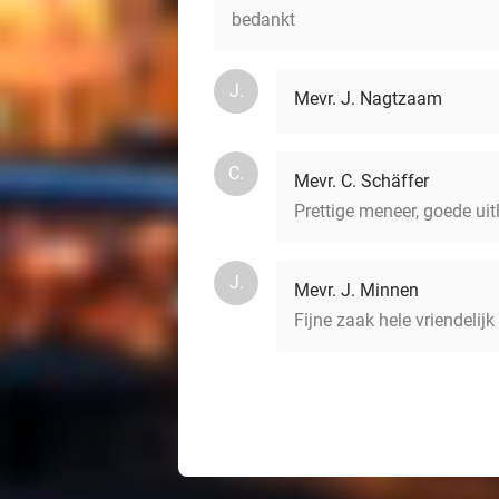
bedankt
J.
Mevr. J. Nagtzaam
C.
Mevr. C. Schäffer
Prettige meneer, goede uit
J.
Mevr. J. Minnen
Fijne zaak hele vriendelij