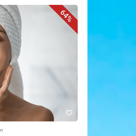
64%
favorite_border
en