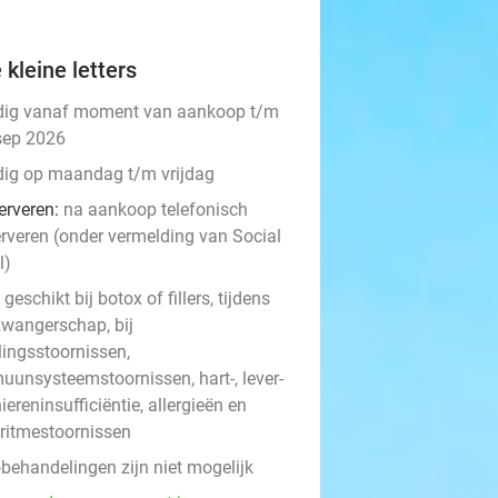
 kleine letters
dig vanaf moment van aankoop t/m
sep 2026
dig op maandag t/m vrijdag
erveren:
na aankoop telefonisch
erveren (onder vermelding van Social
l)
 geschikt bij botox of fillers, tijdens
zwangerschap, bij
lingsstoornissen,
uunsysteemstoornissen, hart-, lever-
iereninsufficiëntie, allergieën en
tritmestoornissen
behandelingen zijn niet mogelijk