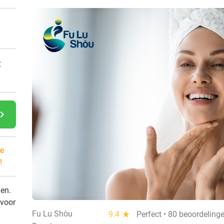
:
gate_next
e
!
den.
 voor
Fu Lu Shòu
9.4
star
Perfect • 80 beoordeling