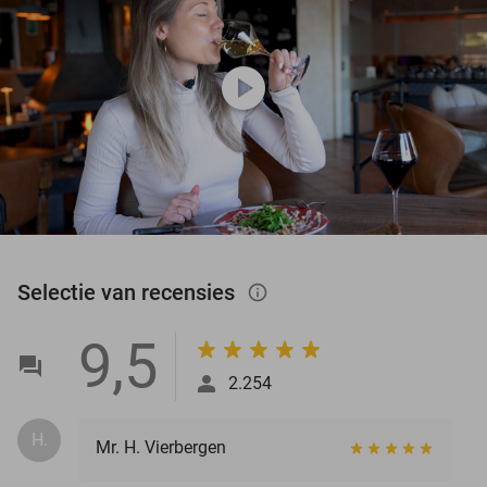
play_circle
Selectie van recensies
info_outlined
9,5
2.254
H.
Mr. H. Vierbergen