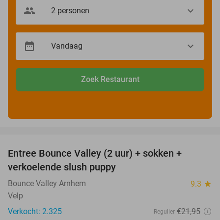
Zoek Restaurant
favorite_border
Entree Bounce Valley (2 uur) + sokken +
41%
verkoelende slush puppy
Bounce Valley Arnhem
9.3
star
Velp
Verkocht: 2.325
€21
,95
Regulier