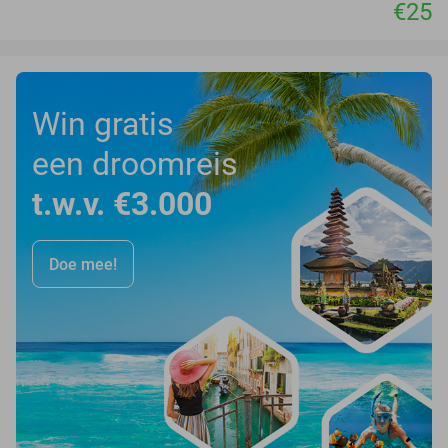
€25
Win gratis
een droomreis
t.w.v. €3.000
Doe mee!