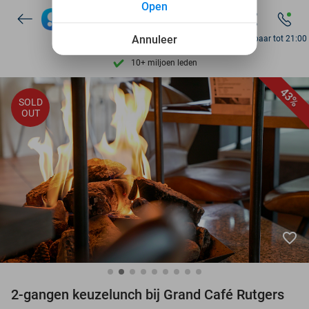
Open
7 dagen per week beschikbaar
10+ miljoen leden
Annuleer
Bereikbaar tot 21:00
9,4
op basis van
206.200 reviews
Ontdek 15.000+ deals
43%
SOLD
7 dagen per week beschikbaar
OUT
10+ miljoen leden
favorite_border
2-gangen keuzelunch bij Grand Café Rutgers