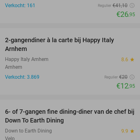
Verkocht: 161
€41
,10
Regulier
€26
,95
favorite_border
2-gangendiner à la carte bij Happy Italy
35%
Arnhem
Happy Italy Arnhem
8.6
star
Arnhem
Verkocht: 3.869
€20
Regulier
€12
,95
favorite_border
6- of 7-gangen fine dining-diner van de chef bij
36%
Down To Earth Dining
Down to Earth Dining
9.9
star
Velp