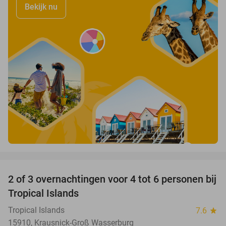
Bekijk nu
favorite_border
2 of 3 overnachtingen voor 4 tot 6 personen bij
31%
Tropical Islands
Tropical Islands
7.6
star
15910, Krausnick-Groß Wasserburg