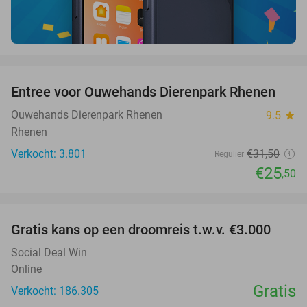
favorite_border
Entree voor Ouwehands Dierenpark Rhenen
19%
Ouwehands Dierenpark Rhenen
9.5
star
Rhenen
Verkocht: 3.801
€31
,50
Regulier
€25
,50
favorite_border
Gratis kans op een droomreis t.w.v. €3.000
Social Deal Win
Online
Gratis
Verkocht: 186.305