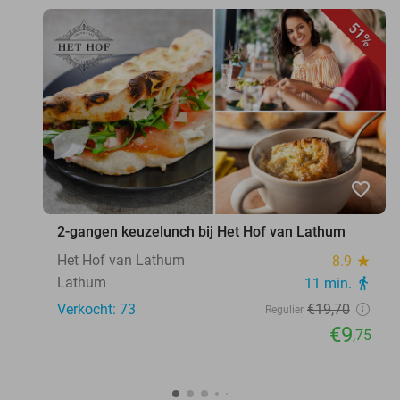
51%
favorite_border
2-gangen keuzelunch bij Het Hof van Lathum
Het Hof van Lathum
8.9
star
Lathum
11 min.
directions_walk
Verkocht: 73
€19
,70
Regulier
€9
,75