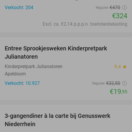
Verkocht: 204
€470
Regulier
€324
Excl. ca. €2,14 p.p.p.n. toeristenbelasting
favorite_border
Entree Sprookjesweken Kinderpretpark
39%
Julianatoren
Kinderpretpark Julianatoren
9.4
star
Apeldoorn
Verkocht: 10.927
€32
,50
Regulier
€19
,95
favorite_border
3-gangendiner à la carte bij Genusswerk
37%
Niederrhein