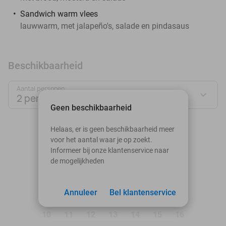
Sandwich warm vlees
lauwwarm, met jalapeño's, salade en pindasaus
Beschikbaarheid
Aantal personen:
2 personen
Geen beschikbaarheid
augustus 2026
Helaas, er is geen beschikbaarheid meer
voor het aantal waar je op zoekt.
Ma
Di
Wo
Do
Vr
Za
Zo
Informeer bij onze klantenservice naar
de mogelijkheden
1
2
3
Annuleer
4
5
Bel klantenservice
6
7
8
9
10
11
12
13
14
15
16