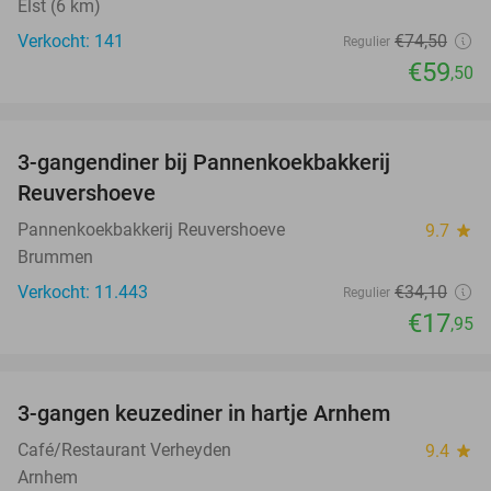
Elst (6 km)
Verkocht: 141
€74
,50
Regulier
€59
,50
favorite_border
3-gangendiner bij Pannenkoekbakkerij
47%
Reuvershoeve
Pannenkoekbakkerij Reuvershoeve
9.7
star
Brummen
Verkocht: 11.443
€34
,10
Regulier
€17
,95
favorite_border
3-gangen keuzediner in hartje Arnhem
48%
Café/Restaurant Verheyden
9.4
star
Arnhem