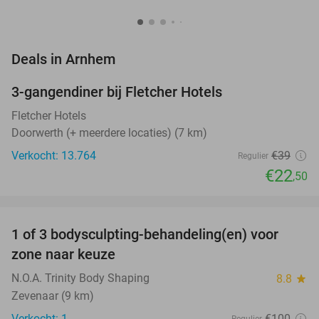
favorite_border
Deals in Arnhem
3-gangendiner bij Fletcher Hotels
42%
Fletcher Hotels
Doorwerth (+ meerdere locaties) (7 km)
Verkocht: 13.764
€39
Regulier
€22
,50
favorite_border
1 of 3 bodysculpting-behandeling(en) voor
71%
NEW
zone naar keuze
TODAY
N.O.A. Trinity Body Shaping
8.8
star
Zevenaar (9 km)
Verkocht: 1
€100