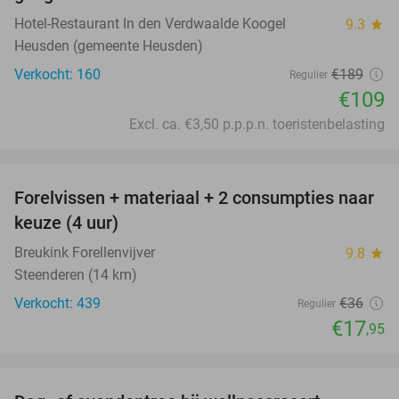
Hotel-Restaurant In den Verdwaalde Koogel
9.3
star
Heusden (gemeente Heusden)
Verkocht: 160
€189
Regulier
€109
Excl. ca. €3,50 p.p.p.n. toeristenbelasting
favorite_border
Forelvissen + materiaal + 2 consumpties naar
50%
keuze (4 uur)
Breukink Forellenvijver
9.8
star
Steenderen (14 km)
Verkocht: 439
€36
Regulier
€17
,95
favorite_border