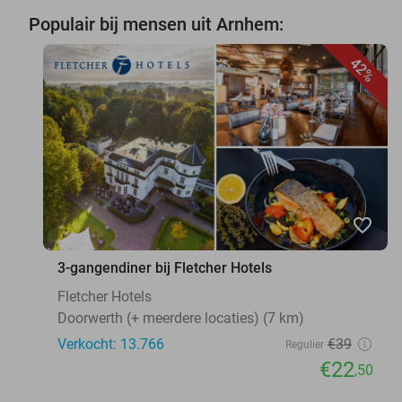
Populair bij mensen uit Arnhem:
42%
favorite_border
3-gangendiner bij Fletcher Hotels
Fletcher Hotels
Doorwerth (+ meerdere locaties) (7 km)
Verkocht: 13.766
€39
Regulier
€22
,50