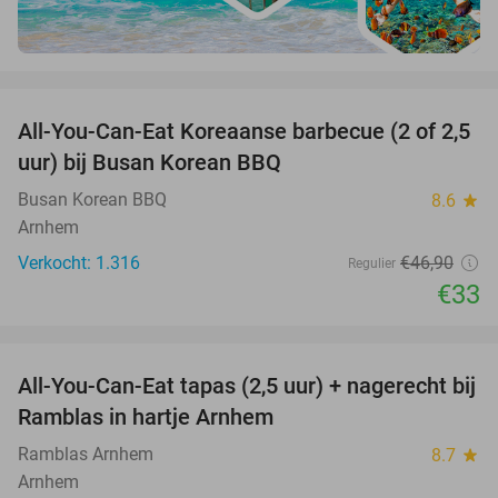
favorite_border
All-You-Can-Eat Koreaanse barbecue (2 of 2,5
30%
uur) bij Busan Korean BBQ
Busan Korean BBQ
8.6
star
Arnhem
Verkocht: 1.316
€46
,90
Regulier
€33
favorite_border
All-You-Can-Eat tapas (2,5 uur) + nagerecht bij
34%
Ramblas in hartje Arnhem
Ramblas Arnhem
8.7
star
Arnhem