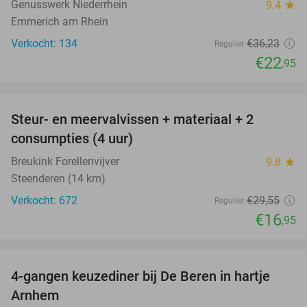
Genusswerk Niederrhein
9.4
star
Emmerich am Rhein
Verkocht: 134
€36
,23
Regulier
€22
,95
favorite_border
Steur- en meervalvissen + materiaal + 2
43%
consumpties (4 uur)
Breukink Forellenvijver
9.8
star
Steenderen (14 km)
Verkocht: 672
€29
,55
Regulier
€16
,95
favorite_border
4-gangen keuzediner bij De Beren in hartje
46%
Arnhem