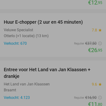
€12
,95
favorite_border
Huur E-chopper (2 uur en 45 minuten)
28%
Veluwe Specialist
7.8
star
Otterlo (+1 locatie) (13 km)
Verkocht: 670
€37
,50
Regulier
€26
,95
favorite_border
Entree voor Het Land van Jan Klaassen +
30%
drankje
Het Land van Jan Klaassen
9.6
star
Braamt
Verkocht: 4.123
€16
,90
Regulier
€11
,80