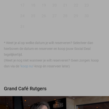
17
18
19
20
21
22
23
24
25
26
27
28
29
30
31
*
Weet je al op welke datum je wilt reserveren? Selecteer dan
hierboven de datum en reserveer en koop jouw Social Deal
tegelijkertijd.
(Weet je nog niet wanneer je wilt reserveren? Geen zorgen: koop
dan via de ‘
koop nu
’-knop én reserveer later)
Grand Café Rutgers