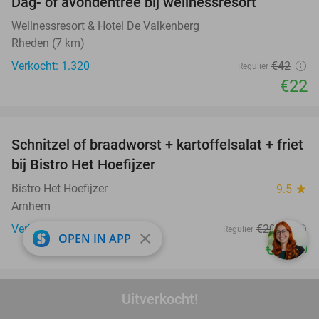
Dag- of avondentree bij wellnessresort
48%
Wellnessresort & Hotel De Valkenberg
Rheden (7 km)
Verkocht: 1.320
€42
Regulier
€22
favorite_border
Schnitzel of braadworst + kartoffelsalat + friet
51%
bij Bistro Het Hoefijzer
Bistro Het Hoefijzer
9.5
star
Arnhem
Verkocht: 443
€29
,50
Regulier
close
OPEN IN APP
€14
,50
favorite_border
Uitverkocht!
Turks 3-gangen keuzediner bij Troya
36%