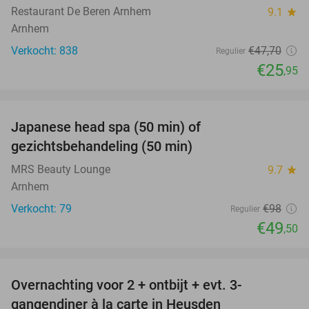
Restaurant De Beren Arnhem
9.1
star
Arnhem
Verkocht: 838
€47
,70
Regulier
€25
,95
favorite_border
Japanese head spa (50 min) of
49%
gezichtsbehandeling (50 min)
MRS Beauty Lounge
9.7
star
Arnhem
Verkocht: 79
€98
Regulier
€49
,50
favorite_border
Overnachting voor 2 + ontbijt + evt. 3-
42%
gangendiner à la carte in Heusden