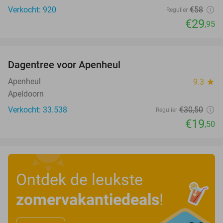
Verkocht: 920
€58
Regulier
€29
,95
favorite_border
Dagentree voor Apenheul
36%
Apenheul
9.3
star
Apeldoorn
Verkocht: 33.538
€30
,50
Regulier
€19
,50
Ontdek de leukste
zomervakantiedeals
!