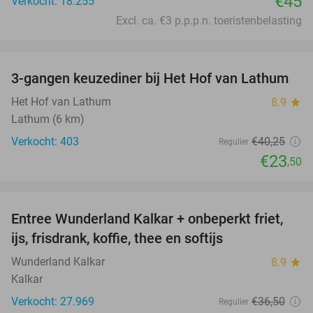
€45
Verkocht: 18.255
Excl. ca. €3 p.p.p.n. toeristenbelasting
favorite_border
3-gangen keuzediner bij Het Hof van Lathum
42%
Het Hof van Lathum
8.9
star
Lathum (6 km)
Verkocht: 403
€40
,25
Regulier
€23
,50
favorite_border
Entree Wunderland Kalkar + onbeperkt friet,
32%
ijs, frisdrank, koffie, thee en softijs
Wunderland Kalkar
8.9
star
Kalkar
Verkocht: 27.969
€36
,50
Regulier