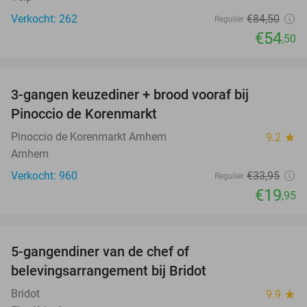
Verkocht: 262
€84
,50
Regulier
€54
,50
favorite_border
3-gangen keuzediner + brood vooraf bij
41%
Pinoccio de Korenmarkt
Pinoccio de Korenmarkt Arnhem
9.2
star
Arnhem
Verkocht: 960
€33
,95
Regulier
€19
,95
favorite_border
5-gangendiner van de chef of
20%
belevingsarrangement bij Bridot
Bridot
9.9
star