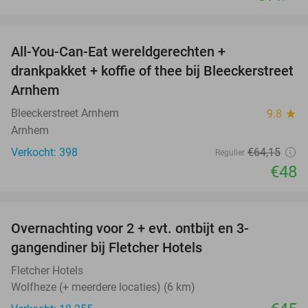
favorite_border
All-You-Can-Eat wereldgerechten +
25%
drankpakket + koffie of thee bij Bleeckerstreet
Arnhem
Bleeckerstreet Arnhem
9.8
star
Arnhem
Verkocht: 398
€64
,15
Regulier
€48
favorite_border
Overnachting voor 2 + evt. ontbijt en 3-
gangendiner bij Fletcher Hotels
Fletcher Hotels
Wolfheze (+ meerdere locaties) (6 km)