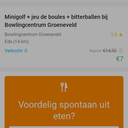
favorite_border
Minigolf + jeu de boules + bitterballen bij
52%
NEW
Bowlingcentrum Groeneveld
TODAY
Bowlingcentrum Groeneveld
9.8
star
Ede (14 km)
Verkocht: 0
€14
,50
Regulier
€7
Voordelig spontaan uit
eten?