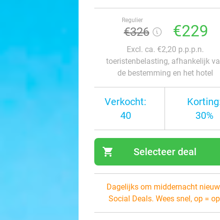
Regulier
€229
€326
Excl. ca. €2,20 p.p.p.n.
toeristenbelasting, afhankelijk v
de bestemming en het hotel
Verkocht:
Korting
40
30%
shopping_cart
Selecteer deal
navi
Dagelijks om middernacht nieuw
Social Deals. Wees snel, op = op