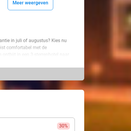
Meer weergeven
antie in juli of augustus? Kies nu
reist comfortabel met de
 ontbijt in een 3-sterrenhotel naar
een op ontdekkingstocht. De
tectuur of juist hippe wijken en
e Berlijn: iedere stad heeft z’n eigen
e cultuur en Berlijn barst van de
ende citytrip naartoe?
30%