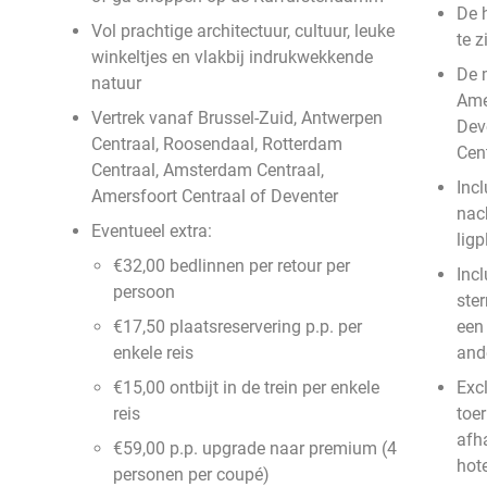
De 
Vol prachtige architectuur, cultuur, leuke
te z
winkeltjes en vlakbij indrukwekkende
De m
natuur
Ame
Vertrek vanaf Brussel-Zuid, Antwerpen
Dev
Centraal, Roosendaal, Rotterdam
Cen
Centraal, Amsterdam Centraal,
Incl
Amersfoort Centraal of Deventer
nac
Eventueel extra:
ligp
€32,00 bedlinnen per retour per
Incl
persoon
ster
€17,50 plaatsreservering p.p. per
een
enkele reis
ande
€15,00 ontbijt in de trein per enkele
Exc
reis
toer
afh
€59,00 p.p. upgrade naar premium (4
hote
personen per coupé)