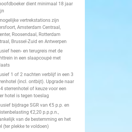
hoofdboeker dient minimaal 18 jaar
ijn
ogelijke vertrekstations zijn
rsfoort, Amsterdam Centraal,
enter, Roosendaal, Rotterdam
traal, Brussel-Zuid en Antwerpen
usief heen- en terugreis met de
httrein in een slaapcoupé met
laats
usief 1 of 2 nachten verblijf in een 3
renhotel (incl. ontbijt). Upgrade naar
 4 sterrenhotel of keuze voor een
r hotel is tegen toeslag
lusief bijdrage SGR van €5 p.p. en
istenbelasting €2,20 p.p.p.n.,
ankelijk van de bestemming en het
l (ter plekke te voldoen)