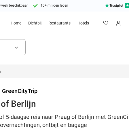
 week beschikbaar
10+ miljoen leden
Home
Dichtbij
Restaurants
Hotels
keyboard_arrow_down
>
GreenCityTrip
of Berlijn
of 5-daagse reis naar Praag of Berlijn met GreenCit
elovernachtingen, ontbijt en bagage