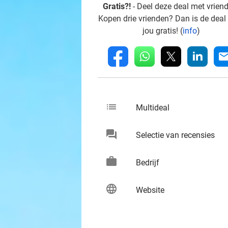
Gratis?!
- Deel deze deal met vrien
Kopen drie vrienden? Dan is de deal
jou gratis! (
info
)
whatsapp
linkedin
fb
mai
list
keybo
Multideal
chat
keybo
Selectie van recensies
work
keybo
Bedrijf
language
keybo
Website