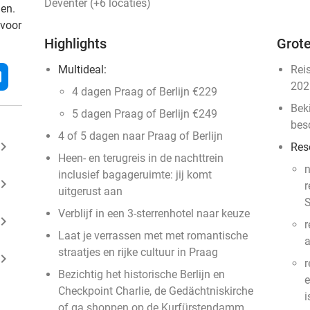
Deventer (+6 locaties)
den.
 voor
Highlights
Grote
Multideal:
Rei
l
202
4 dagen Praag of Berlijn €229
Bek
5 dagen Praag of Berlijn €249
bes
4 of 5 dagen naar Praag of Berlijn
ard_arrow_right
Res
Heen- en terugreis in de nachttrein
n
inclusief bagageruimte: jij komt
ard_arrow_right
r
uitgerust aan
S
Verblijf in een 3-sterrenhotel naar keuze
ard_arrow_right
r
Laat je verrassen met met romantische
straatjes en rijke cultuur in Praag
ard_arrow_right
r
Bezichtig het historische Berlijn en
e
Checkpoint Charlie, de Gedächtniskirche
i
of ga shoppen op de Kurfürstendamm