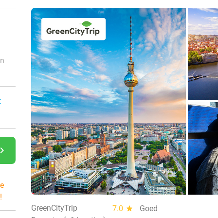
an
:
gate_next
e
!
GreenCityTrip
7.0
star
Goed