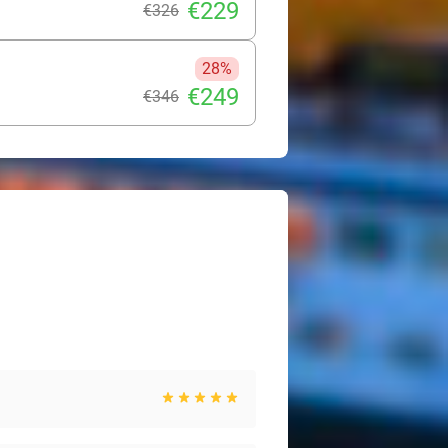
€229
€326
28%
€249
€346