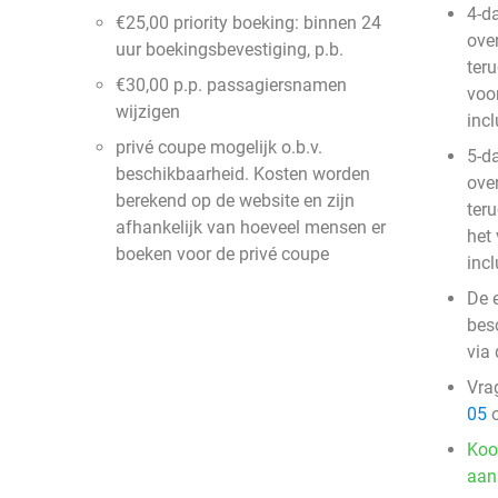
4-da
€25,00 priority boeking: binnen 24
ove
uur boekingsbevestiging, p.b.
teru
€30,00 p.p. passagiersnamen
voor
wijzigen
incl
privé coupe mogelijk o.b.v.
5-d
beschikbaarheid. Kosten worden
ove
berekend op de website en zijn
teru
afhankelijk van hoeveel mensen er
het 
boeken voor de privé coupe
incl
De 
besc
via 
Vra
05
o
Koo
aan