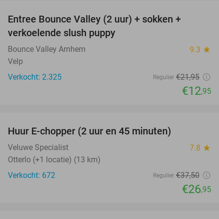
Entree Bounce Valley (2 uur) + sokken +
41%
verkoelende slush puppy
Bounce Valley Arnhem
9.3
star
Velp
Verkocht: 2.325
€21
,95
Regulier
€12
,95
favorite_border
Huur E-chopper (2 uur en 45 minuten)
28%
Veluwe Specialist
7.8
star
Otterlo (+1 locatie) (13 km)
Verkocht: 672
€37
,50
Regulier
€26
,95
favorite_border