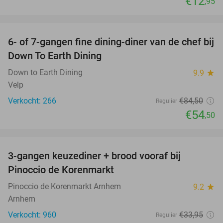
€12
,95
favorite_border
6- of 7-gangen fine dining-diner van de chef bij
36%
Down To Earth Dining
Down to Earth Dining
9.9
star
Velp
Verkocht: 266
€84
,50
Regulier
€54
,50
favorite_border
3-gangen keuzediner + brood vooraf bij
41%
Pinoccio de Korenmarkt
Pinoccio de Korenmarkt Arnhem
9.2
star
Arnhem
Verkocht: 960
€33
,95
Regulier