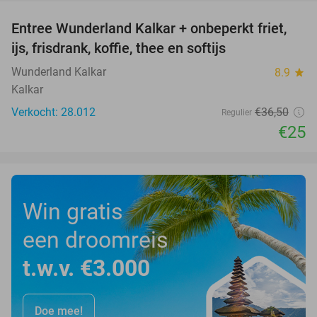
Entree Wunderland Kalkar + onbeperkt friet,
32%
ijs, frisdrank, koffie, thee en softijs
Wunderland Kalkar
8.9
star
Kalkar
Verkocht: 28.012
€36
,50
Regulier
€25
Win gratis
een droomreis
t.w.v. €3.000
Doe mee!