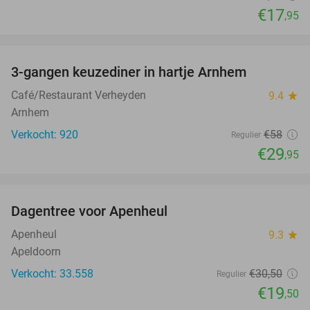
€17
,95
favorite_border
3-gangen keuzediner in hartje Arnhem
48%
Café/Restaurant Verheyden
9.4
star
Arnhem
Verkocht: 920
€58
Regulier
€29
,95
favorite_border
Dagentree voor Apenheul
36%
Apenheul
9.3
star
Apeldoorn
Verkocht: 33.558
€30
,50
Regulier
€19
,50