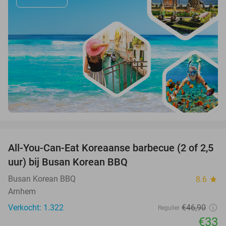
favorite_border
All-You-Can-Eat Koreaanse barbecue (2 of 2,5
30%
uur) bij Busan Korean BBQ
Busan Korean BBQ
8.6
star
Arnhem
Verkocht: 1.322
€46
,90
Regulier
€33