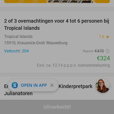
favorite_border
2 of 3 overnachtingen voor 4 tot 6 personen bij
31%
Tropical Islands
Tropical Islands
7.6
star
15910, Krausnick-Groß Wasserburg
Verkocht: 204
€470
Regulier
€324
Excl. ca. €2,14 p.p.p.n. toeristenbelasting
favorite_border
close
OPEN IN APP
Entree Sprookjesweken Kinderpretpark
39%
Julianatoren
Kinderpretpark Julianatoren
9.4
star
Uitverkocht!
Apeldoorn