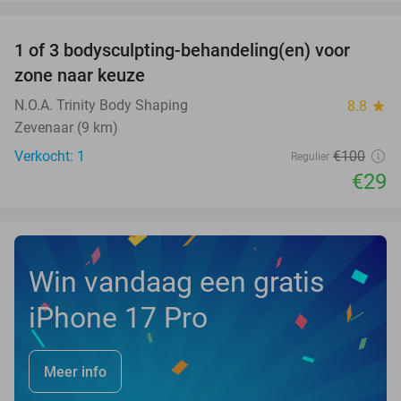
favorite_border
1 of 3 bodysculpting-behandeling(en) voor
71%
NEW
zone naar keuze
TODAY
N.O.A. Trinity Body Shaping
8.8
star
Zevenaar (9 km)
Verkocht: 1
€100
Regulier
€29
Win vandaag een gratis
iPhone 17 Pro
Meer info