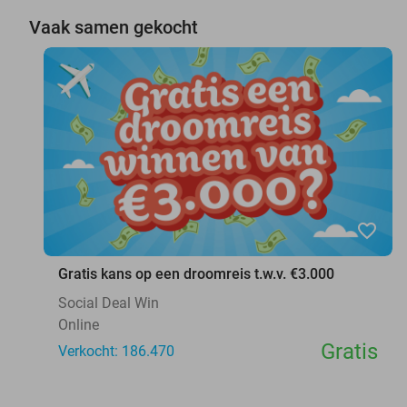
Vaak samen gekocht
favorite_border
Gratis kans op een droomreis t.w.v. €3.000
Social Deal Win
Online
Gratis
Verkocht: 186.470