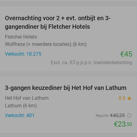
favorite_border
Overnachting voor 2 + evt. ontbijt en 3-
gangendiner bij Fletcher Hotels
Fletcher Hotels
Wolfheze (+ meerdere locaties) (6 km)
€45
Verkocht: 18.275
Excl. ca. €3 p.p.p.n. toeristenbelasting
favorite_border
3-gangen keuzediner bij Het Hof van Lathum
42%
Het Hof van Lathum
8.9
star
Lathum (6 km)
Verkocht: 401
€40
,25
Regulier
€23
,50
favorite_border