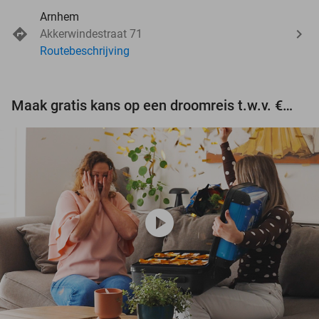
Arnhem
Akkerwindestraat 71
Routebeschrijving
Maak gratis kans op een droomreis t.w.v. €3.000!
play_circle