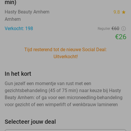
min)
Hasty Beauty Arnhem
9.8
star
Arnhem
Verkocht: 198
€60
Regulier
€26
Tijd resterend tot de nieuwe Social Deal:
Uitverkocht!
In het kort
Gun jezelf een momentje van rust met een
gezichtsbehandeling (45 of 75 min) naar keuze bij Hasty
Beaty Arnhem: of ga voor een microneedling-behandeling
voor gezicht of een wimperlift of wenkbrauw lamineren
Selecteer jouw deal