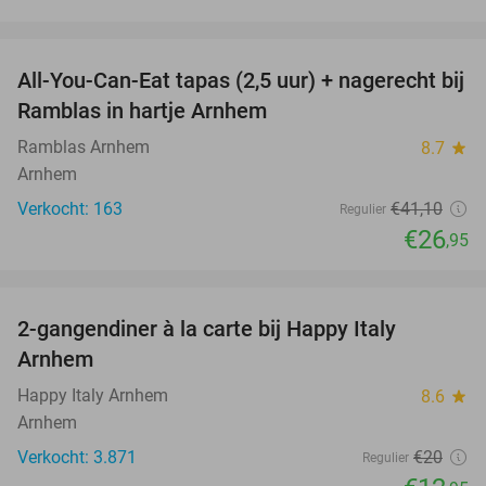
favorite_border
All-You-Can-Eat tapas (2,5 uur) + nagerecht bij
34%
Ramblas in hartje Arnhem
Ramblas Arnhem
8.7
star
Arnhem
Verkocht: 163
€41
,10
Regulier
€26
,95
favorite_border
2-gangendiner à la carte bij Happy Italy
35%
Arnhem
Happy Italy Arnhem
8.6
star
Arnhem
Verkocht: 3.871
€20
Regulier