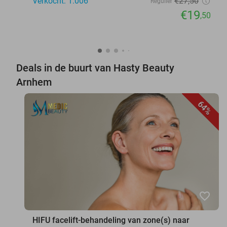
Verkocht: 1.006
€27
,50
Regulier
€19
,50
Deals in de buurt van Hasty Beauty
Arnhem
64%
favorite_border
HIFU facelift-behandeling van zone(s) naar