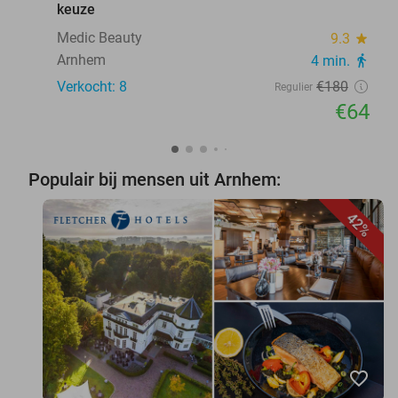
keuze
Medic Beauty
9.3
star
Arnhem
4 min.
directions_walk
Verkocht: 8
€180
Regulier
€64
Populair bij mensen uit Arnhem:
42%
favorite_border