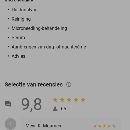
Huidanalyse
Reiniging
Microneedling-behandeling
Serum
Aanbrengen van dag- of nachtcrème
Advies
Selectie van recensies
info_outlined
9,8
65
K.
Mevr. K. Moumen