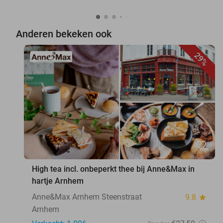
Anderen bekeken ook
29%
favorite_border
High tea incl. onbeperkt thee bij Anne&Max in
hartje Arnhem
Anne&Max Arnhem Steenstraat
9.8
star
Arnhem