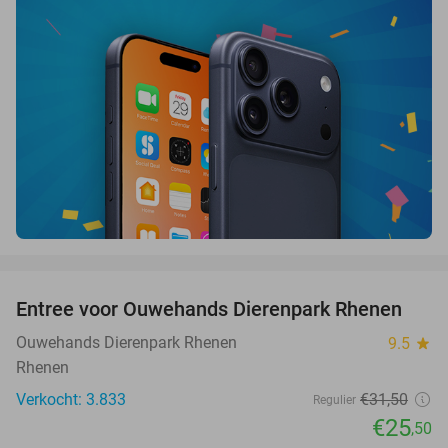
favorite_border
Entree voor Ouwehands Dierenpark Rhenen
19%
Ouwehands Dierenpark Rhenen
9.5
star
Rhenen
Verkocht: 3.833
€31
,50
Regulier
€25
,50