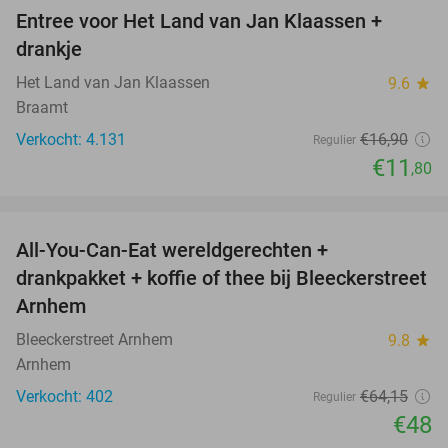
Entree voor Het Land van Jan Klaassen +
30%
drankje
Het Land van Jan Klaassen
9.6
star
Braamt
Verkocht: 4.131
€16
,90
Regulier
€11
,80
favorite_border
All-You-Can-Eat wereldgerechten +
25%
drankpakket + koffie of thee bij Bleeckerstreet
Arnhem
Bleeckerstreet Arnhem
9.8
star
Arnhem
Verkocht: 402
€64
,15
Regulier
€48