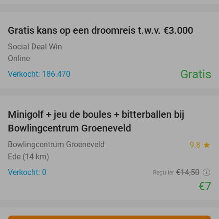
favorite_border
Gratis kans op een droomreis t.w.v. €3.000
Social Deal Win
Online
Gratis
Verkocht: 186.470
favorite_border
Minigolf + jeu de boules + bitterballen bij
52%
NEW
Bowlingcentrum Groeneveld
TODAY
Bowlingcentrum Groeneveld
9.8
star
Ede (14 km)
Verkocht: 0
€14
,50
Regulier
€7