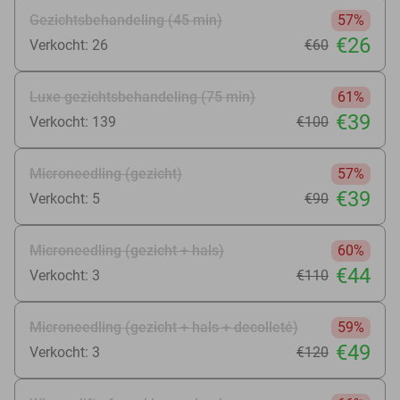
Gezichtsbehandeling (45 min)
57%
€26
Verkocht: 26
€60
Luxe gezichtsbehandeling (75 min)
61%
€39
Verkocht: 139
€100
Microneedling (gezicht)
57%
€39
Verkocht: 5
€90
Microneedling (gezicht + hals)
60%
€44
Verkocht: 3
€110
Microneedling (gezicht + hals + decolleté)
59%
€49
Verkocht: 3
€120