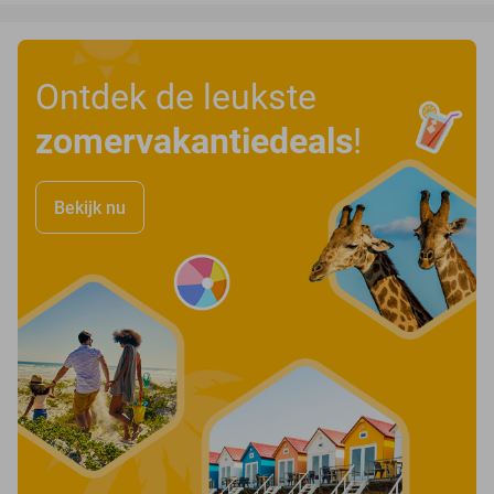
Ontdek de leukste
zomervakantiedeals
!
Bekijk nu