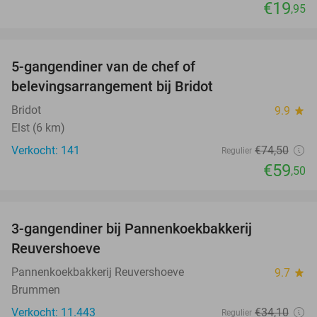
€19
,95
favorite_border
5-gangendiner van de chef of
20%
belevingsarrangement bij Bridot
Bridot
9.9
star
Elst (6 km)
Verkocht: 141
€74
,50
Regulier
€59
,50
favorite_border
3-gangendiner bij Pannenkoekbakkerij
47%
Reuvershoeve
Pannenkoekbakkerij Reuvershoeve
9.7
star
Brummen
Verkocht: 11.443
€34
,10
Regulier