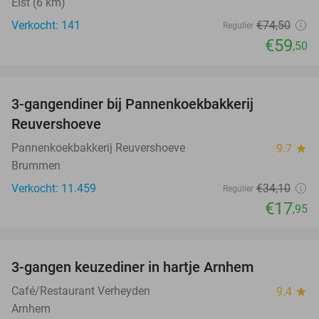
Elst (6 km)
Verkocht: 141
€74
,50
Regulier
€59
,50
favorite_border
3-gangendiner bij Pannenkoekbakkerij
47%
Reuvershoeve
Pannenkoekbakkerij Reuvershoeve
9.7
star
Brummen
Verkocht: 11.459
€34
,10
Regulier
€17
,95
favorite_border
3-gangen keuzediner in hartje Arnhem
48%
Café/Restaurant Verheyden
9.4
star
Arnhem