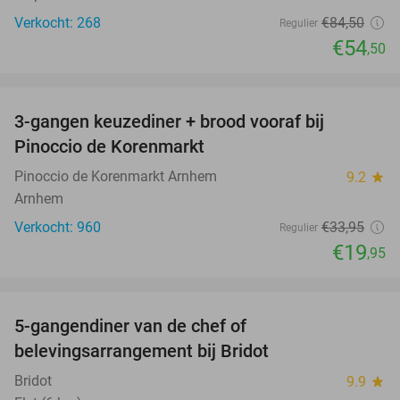
Verkocht: 268
€84
,50
Regulier
€54
,50
favorite_border
3-gangen keuzediner + brood vooraf bij
41%
Pinoccio de Korenmarkt
Pinoccio de Korenmarkt Arnhem
9.2
star
Arnhem
Verkocht: 960
€33
,95
Regulier
€19
,95
favorite_border
5-gangendiner van de chef of
20%
belevingsarrangement bij Bridot
Bridot
9.9
star