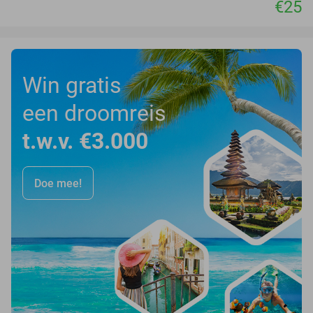
€25
Win gratis
een droomreis
t.w.v. €3.000
Doe mee!