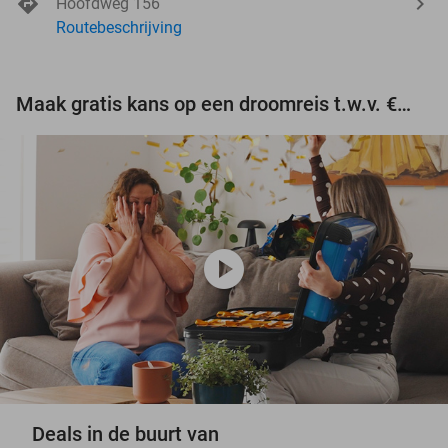
Hoofdweg 156
Routebeschrijving
Maak gratis kans op een droomreis t.w.v. €3.000!
play_circle
Deals in de buurt van