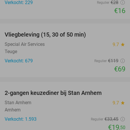
Verkocht: 229
€28
Regulier
€16
favorite_border
Vliegbeleving (15, 30 of 50 min)
42%
Special Air Services
9.7
star
Teuge
Verkocht: 679
€119
Regulier
€69
favorite_border
2-gangen keuzediner bij Stan Arnhem
42%
Stan Arnhem
9.7
star
Arnhem
Verkocht: 1.593
€33
,45
Regulier
€19
,50