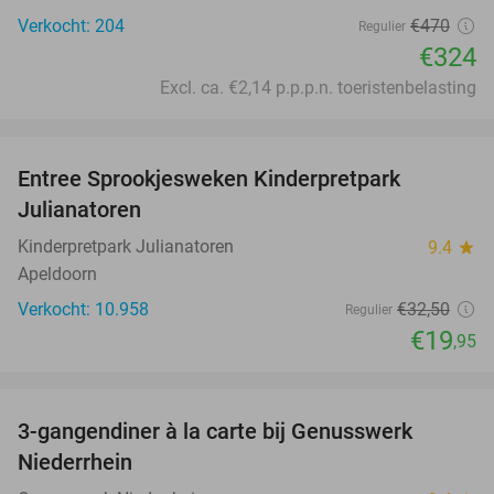
Verkocht: 204
€470
Regulier
€324
Excl. ca. €2,14 p.p.p.n. toeristenbelasting
favorite_border
Entree Sprookjesweken Kinderpretpark
39%
Julianatoren
Kinderpretpark Julianatoren
9.4
star
Apeldoorn
Verkocht: 10.958
€32
,50
Regulier
€19
,95
favorite_border
3-gangendiner à la carte bij Genusswerk
37%
Niederrhein