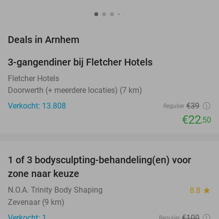
favorite_border
Deals in Arnhem
3-gangendiner bij Fletcher Hotels
42%
Fletcher Hotels
Doorwerth (+ meerdere locaties) (7 km)
Verkocht: 13.808
€39
Regulier
€22
,50
favorite_border
1 of 3 bodysculpting-behandeling(en) voor
71%
NEW
zone naar keuze
TODAY
N.O.A. Trinity Body Shaping
8.8
star
Zevenaar (9 km)
Verkocht: 1
€100
Regulier