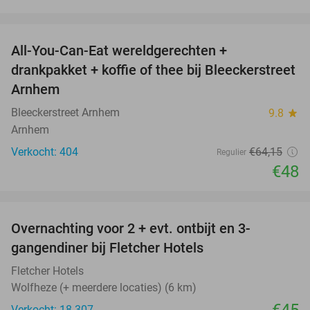
favorite_border
All-You-Can-Eat wereldgerechten +
25%
drankpakket + koffie of thee bij Bleeckerstreet
Arnhem
Bleeckerstreet Arnhem
9.8
star
Arnhem
Verkocht: 404
€64
,15
Regulier
€48
favorite_border
Overnachting voor 2 + evt. ontbijt en 3-
gangendiner bij Fletcher Hotels
Fletcher Hotels
Wolfheze (+ meerdere locaties) (6 km)
Verkocht: 18.307