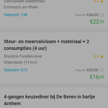
Genusswerk Niederrhein
9.4
star
Emmerich am Rhein
Verkocht: 138
€36
,23
Regulier
€22
,95
favorite_border
Steur- en meervalvissen + materiaal + 2
43%
consumpties (4 uur)
Breukink Forellenvijver
9.8
star
Steenderen (14 km)
Verkocht: 673
€29
,55
Regulier
€16
,95
favorite_border
4-gangen keuzediner bij De Beren in hartje
46%
Arnhem