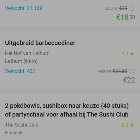
Verkocht: 21.169
€29
Regulier
€18
,50
favorite_border
Uitgebreid barbecuediner
36%
Het Hof van Lathum
9.0
star
Lathum (6 km)
Verkocht: 427
€34
,50
Regulier
€22
favorite_border
2 pokébowls, sushibox naar keuze (40 stuks)
43%
of partyschaal voor afhaal bij The Sushi Club
The Sushi Club
9.3
star
Huissen