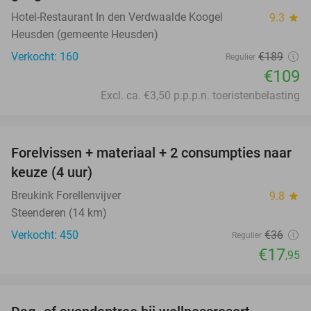
Hotel-Restaurant In den Verdwaalde Koogel
9.3
star
Heusden (gemeente Heusden)
Verkocht: 160
€189
Regulier
€109
Excl. ca. €3,50 p.p.p.n. toeristenbelasting
favorite_border
Forelvissen + materiaal + 2 consumpties naar
50%
keuze (4 uur)
Breukink Forellenvijver
9.8
star
Steenderen (14 km)
Verkocht: 450
€36
Regulier
€17
,95
favorite_border