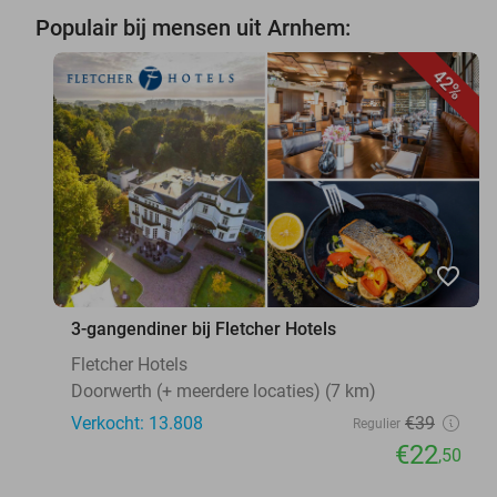
Populair bij mensen uit Arnhem:
42%
favorite_border
3-gangendiner bij Fletcher Hotels
Fletcher Hotels
Doorwerth (+ meerdere locaties) (7 km)
Verkocht: 13.808
€39
Regulier
€22
,50