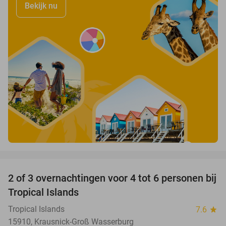
Bekijk nu
favorite_border
2 of 3 overnachtingen voor 4 tot 6 personen bij
31%
Tropical Islands
Tropical Islands
7.6
star
15910, Krausnick-Groß Wasserburg