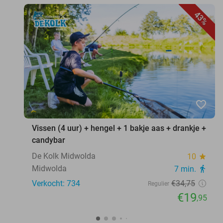
43%
favorite_border
Vissen (4 uur) + hengel + 1 bakje aas + drankje +
candybar
De Kolk Midwolda
10
star
Midwolda
7 min.
directions_walk
Verkocht: 734
€34
,75
Regulier
€19
,95