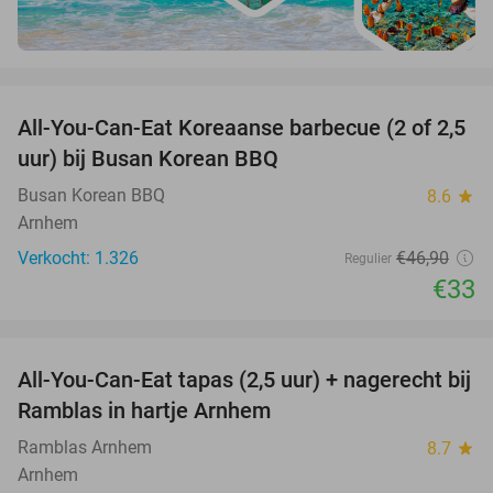
favorite_border
All-You-Can-Eat Koreaanse barbecue (2 of 2,5
30%
uur) bij Busan Korean BBQ
Busan Korean BBQ
8.6
star
Arnhem
Verkocht: 1.326
€46
,90
Regulier
€33
favorite_border
All-You-Can-Eat tapas (2,5 uur) + nagerecht bij
34%
Ramblas in hartje Arnhem
Ramblas Arnhem
8.7
star
Arnhem