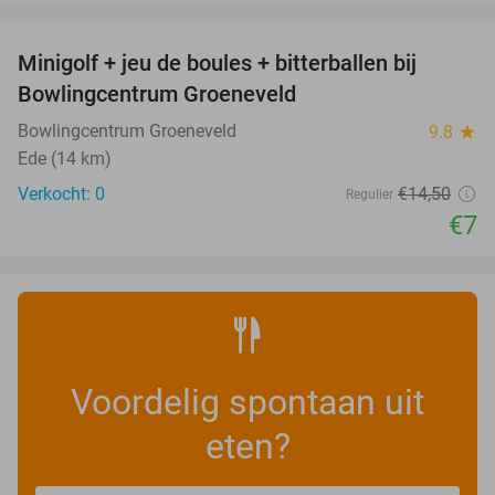
favorite_border
Minigolf + jeu de boules + bitterballen bij
52%
NEW
Bowlingcentrum Groeneveld
TODAY
Bowlingcentrum Groeneveld
9.8
star
Ede (14 km)
Verkocht: 0
€14
,50
Regulier
€7
Voordelig spontaan uit
eten?