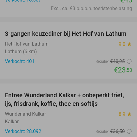
€45
Excl. ca. €3 p.p.p.n. toeristenbelasting
favorite_border
3-gangen keuzediner bij Het Hof van Lathum
42%
Het Hof van Lathum
9.0
star
Lathum (6 km)
Verkocht: 401
€40
,25
Regulier
€23
,50
favorite_border
Entree Wunderland Kalkar + onbeperkt friet,
32%
ijs, frisdrank, koffie, thee en softijs
Wunderland Kalkar
8.9
star
Kalkar
Verkocht: 28.092
€36
,50
Regulier