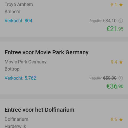
Troya Arnhem
8.1
star
Arnhem
Verkocht: 804
€34
,10
Regulier
€21
,95
favorite_border
Entree voor Movie Park Germany
38%
Movie Park Germany
9.4
star
Bottrop
Verkocht: 5.762
€59
,90
Regulier
€36
,90
favorite_border
Entree voor het Dolfinarium
36%
Dolfinarium
8.5
star
Harderwijk