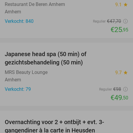
Restaurant De Beren Arnhem
9.1
star
Arnhem
Verkocht: 840
€47
,70
Regulier
€25
,95
favorite_border
Japanese head spa (50 min) of
49%
gezichtsbehandeling (50 min)
MRS Beauty Lounge
9.7
star
Arnhem
Verkocht: 79
€98
Regulier
€49
,50
favorite_border
Overnachting voor 2 + ontbijt + evt. 3-
42%
gangendiner à la carte in Heusden