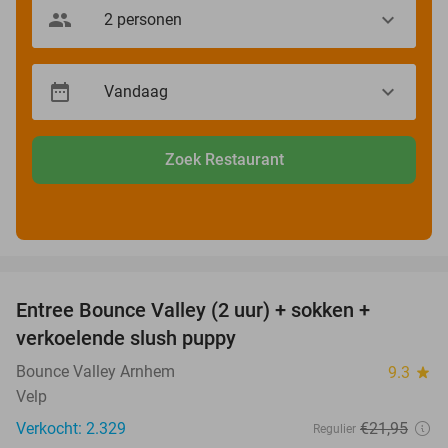
Zoek Restaurant
favorite_border
Entree Bounce Valley (2 uur) + sokken +
41%
verkoelende slush puppy
Bounce Valley Arnhem
9.3
star
Velp
Verkocht: 2.329
€21
,95
Regulier