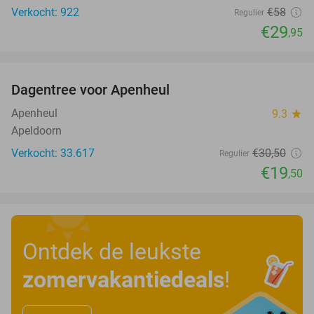
Verkocht: 922
€58
Regulier
€29
,95
favorite_border
Dagentree voor Apenheul
36%
Apenheul
9.3
star
Apeldoorn
Verkocht: 33.617
€30
,50
Regulier
€19
,50
Ontdek de leukste
zomervakantiedeals
!