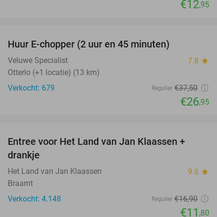
€12
,95
favorite_border
Huur E-chopper (2 uur en 45 minuten)
28%
Veluwe Specialist
7.8
star
Otterlo (+1 locatie) (13 km)
Verkocht: 679
€37
,50
Regulier
€26
,95
favorite_border
Entree voor Het Land van Jan Klaassen +
30%
drankje
Het Land van Jan Klaassen
9.6
star
Braamt
Verkocht: 4.148
€16
,90
Regulier
€11
,80