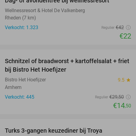
Dag- of avondentree bij wellnessresort
48%
Wellnessresort & Hotel De Valkenberg
Rheden (7 km)
Verkocht: 1.323
€42
Regulier
€22
favorite_border
Schnitzel of braadworst + kartoffelsalat + friet
51%
bij Bistro Het Hoefijzer
Bistro Het Hoefijzer
9.5
star
Arnhem
Verkocht: 445
€29
,50
Regulier
€14
,50
favorite_border
Turks 3-gangen keuzediner bij Troya
36%