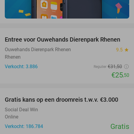
favorite_border
Entree voor Ouwehands Dierenpark Rhenen
19%
Ouwehands Dierenpark Rhenen
9.5
star
Rhenen
Verkocht: 3.886
€31
,50
Regulier
€25
,50
favorite_border
Gratis kans op een droomreis t.w.v. €3.000
Social Deal Win
Online
Gratis
Verkocht: 186.784