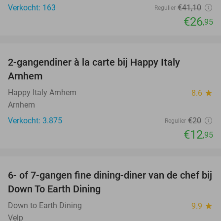
Verkocht: 163
€41
,10
Regulier
€26
,95
favorite_border
2-gangendiner à la carte bij Happy Italy
35%
Arnhem
Happy Italy Arnhem
8.6
star
Arnhem
Verkocht: 3.875
€20
Regulier
€12
,95
favorite_border
6- of 7-gangen fine dining-diner van de chef bij
36%
Down To Earth Dining
Down to Earth Dining
9.9
star
Velp