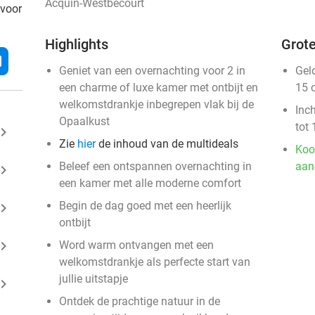
Acquin-Westbécourt
 voor
Highlights
Grote
l
Geniet van een overnachting voor 2 in
Gel
een charme of luxe kamer met ontbijt en
15 
welkomstdrankje inbegrepen vlak bij de
Inc
Opaalkust
tot 
ard_arrow_right
Zie
hier
de inhoud van de multideals
Koo
Beleef een ontspannen overnachting in
aan
ard_arrow_right
een kamer met alle moderne comfort
Begin de dag goed met een heerlijk
ard_arrow_right
ontbijt
ard_arrow_right
Word warm ontvangen met een
welkomstdrankje als perfecte start van
jullie uitstapje
ard_arrow_right
Ontdek de prachtige natuur in de