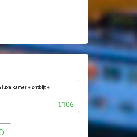
 luxe kamer + ontbijt +
€106
rcle_outline