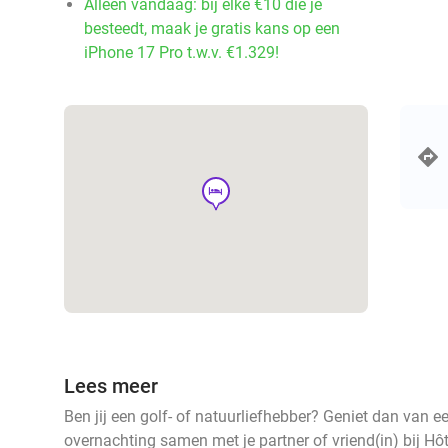
Alleen vandaag: bij elke €10 die je
besteedt, maak je gratis kans op een
iPhone 17 Pro t.w.v. €1.329!
hotel
Lees meer
Ben jij een golf- of natuurliefhebber? Geniet dan van ee
overnachting samen met je partner of vriend(in) bij Hôt