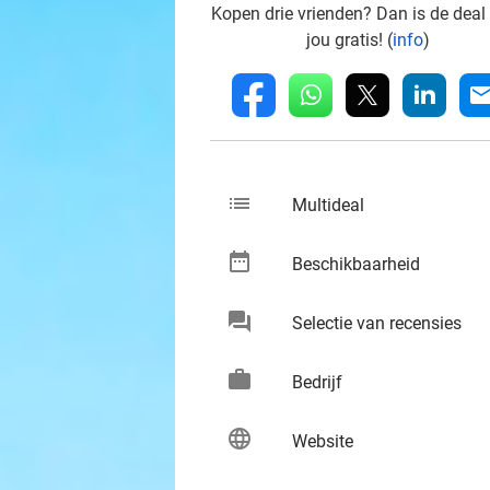
Kopen drie vrienden? Dan is de deal
jou gratis! (
info
)
whatsapp
linkedin
fb
mai
list
keybo
Multideal
date_range
keybo
Beschikbaarheid
chat
keybo
Selectie van recensies
work
keybo
Bedrijf
language
keybo
Website