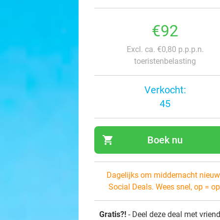
€92
Excl. ca. €0,80 p.p.p.n.
toeristenbelasting
Verkocht:
45
shopping_cart
Boek nu
navi
Dagelijks om middernacht nieuw
Social Deals. Wees snel, op = op
Gratis?!
- Deel deze deal met vrien