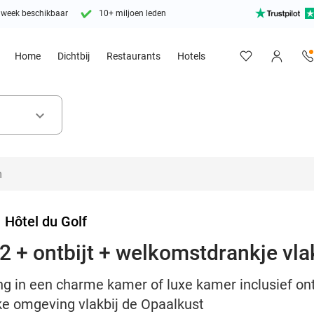
 week beschikbaar
10+ miljoen leden
Home
Dichtbij
Restaurants
Hotels
keyboard_arrow_down
>
Hôtel du Golf
2 + ontbijt + welkomstdrankje vla
g in een charme kamer of luxe kamer inclusief ont
jke omgeving vlakbij de Opaalkust