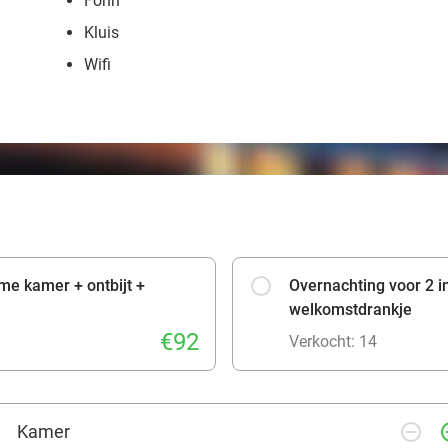
Föhn
Kluis
Wifi
me kamer + ontbijt +
Overnachting voor 2 in
welkomstdrankje
€92
Verkocht: 14
remove_circle_outline
add_ci
Kamer