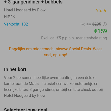
+ 3-gangendiner + bubbels
Hotel Hoogeerd by Flow
9.2
star
Niftrik
Verkocht: 132
€295
Regulier
€159
Excl. ca. €5 p.p.p.n. toeristenbelasting
Dagelijks om middernacht nieuwe Social Deals. Wees
snel, op = op!
In het kort
Voor 2 personen: heerlijke overnachting in een deluxe
kamer aan de Maas, inclusief een welkomstdrankje en
heerlijke bites, 3-gangendiner, ontbijt en late check-out bij
Hotel Hoogeerd by Flow
Selecteer jouw deal