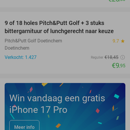
favorite_border
9 of 18 holes Pitch&Putt Golf + 3 stuks
46%
bittergarnituur of lunchgerecht naar keuze
Pitch&Putt Golf Doetinchem
9.7
star
Doetinchem
Verkocht: 1.427
€18
,45
Regulier
€9
,95
Win vandaag een gratis
iPhone 17 Pro
Meer info