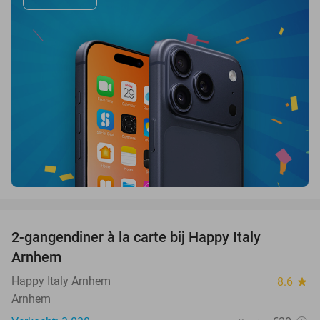
favorite_border
2-gangendiner à la carte bij Happy Italy
35%
Arnhem
Happy Italy Arnhem
8.6
star
Arnhem