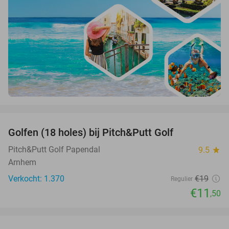
favorite_border
Golfen (18 holes) bij Pitch&Putt Golf
39%
Pitch&Putt Golf Papendal
9.5
star
Arnhem
Verkocht: 1.370
€19
Regulier
€11
,50
favorite_border