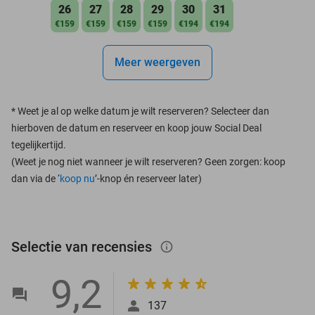
26
27
28
29
30
31
€159
€159
€159
€159
€194
€194
Meer weergeven
*
Weet je al op welke datum je wilt reserveren? Selecteer dan
hierboven de datum en reserveer en koop jouw Social Deal
tegelijkertijd.
(Weet je nog niet wanneer je wilt reserveren? Geen zorgen: koop
dan via de ‘
koop nu
’-knop én reserveer later)
Selectie van recensies
info_outlined
9,2
137