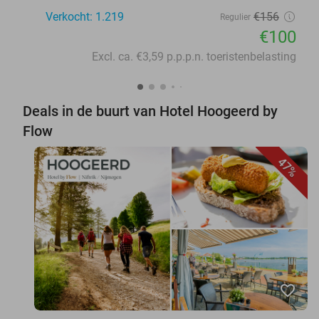
Verkocht: 1.219
€156
Regulier
€100
Excl. ca. €3,59 p.p.p.n. toeristenbelasting
Deals in de buurt van Hotel Hoogeerd by
Flow
47%
favorite_border