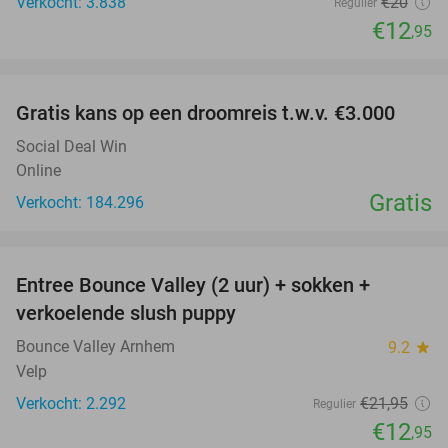
Verkocht: 3.838
€20
Regulier
€12
,95
favorite_border
Gratis kans op een droomreis t.w.v. €3.000
Social Deal Win
Online
Gratis
Verkocht: 184.296
favorite_border
Entree Bounce Valley (2 uur) + sokken +
41%
verkoelende slush puppy
Bounce Valley Arnhem
9.2
star
Velp
Verkocht: 2.292
€21
,95
Regulier
€12
,95