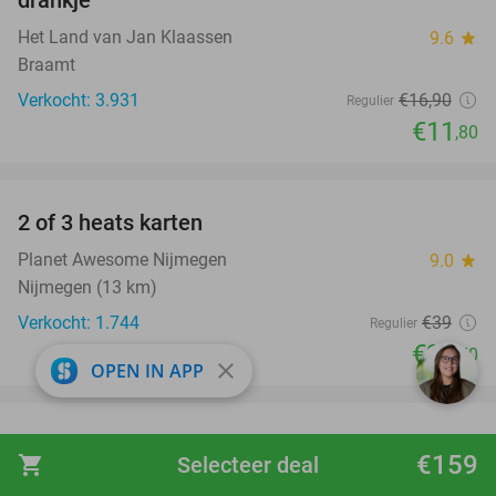
Het Land van Jan Klaassen
9.6
star
Braamt
Verkocht: 3.931
€16
,90
Regulier
€11
,80
favorite_border
2 of 3 heats karten
29%
Planet Awesome Nijmegen
9.0
star
Nijmegen (13 km)
Verkocht: 1.744
€39
Regulier
€27
,50
close
OPEN IN APP
favorite_border
Overnachting voor 2 + evt. ontbijt en 3-
€159
shopping_cart
Selecteer deal
gangendiner bij Fletcher Hotels