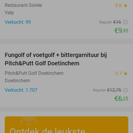
Restaurant Soirée
9.8
star
Velp
Verkocht: 99
€16
Regulier
€9
,95
favorite_border
Fungolf of voetgolf + bittergarnituur bij
51%
Pitch&Putt Golf Doetinchem
Pitch&Putt Golf Doetinchem
9.7
star
Doetinchem
Verkocht: 1.707
€12
,75
Regulier
€6
,25
Ontdek de leukste