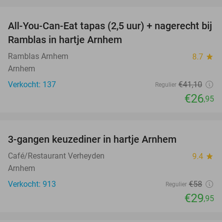
favorite_border
All-You-Can-Eat tapas (2,5 uur) + nagerecht bij
34%
Ramblas in hartje Arnhem
Ramblas Arnhem
8.7
star
Arnhem
Verkocht: 137
€41
,10
Regulier
€26
,95
favorite_border
3-gangen keuzediner in hartje Arnhem
48%
Café/Restaurant Verheyden
9.4
star
Arnhem
Verkocht: 913
€58
Regulier
€29
,95
favorite_border