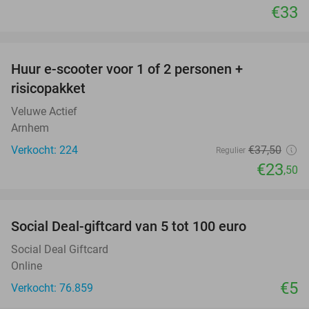
€33
favorite_border
Huur e-scooter voor 1 of 2 personen +
37%
risicopakket
Veluwe Actief
Arnhem
Verkocht: 224
€37
,50
Regulier
€23
,50
favorite_border
Social Deal-giftcard van 5 tot 100 euro
Social Deal Giftcard
Online
€5
Verkocht: 76.859