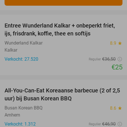
favorite_border
Entree Wunderland Kalkar + onbeperkt friet,
32%
ijs, frisdrank, koffie, thee en softijs
Wunderland Kalkar
8.9
star
Kalkar
Verkocht: 27.520
€36
,50
Regulier
€25
favorite_border
All-You-Can-Eat Koreaanse barbecue (2 of 2,5
30%
uur) bij Busan Korean BBQ
Busan Korean BBQ
8.6
star
Arnhem
Verkocht: 1.312
€46
,90
Regulier