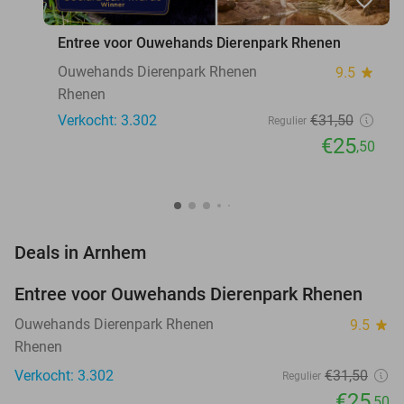
Entree voor Ouwehands Dierenpark Rhenen
Ouwehands Dierenpark Rhenen
9.5
star
Rhenen
Verkocht: 3.302
€31
,50
Regulier
€25
,50
favorite_border
Deals in Arnhem
Entree voor Ouwehands Dierenpark Rhenen
19%
Ouwehands Dierenpark Rhenen
9.5
star
Rhenen
Verkocht: 3.302
€31
,50
Regulier
€25
,50