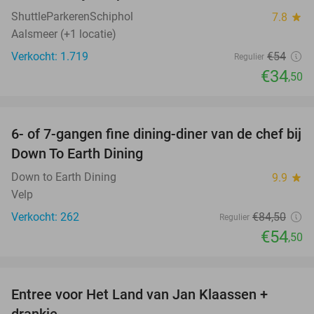
ShuttleParkerenSchiphol
7.8
star
Aalsmeer (+1 locatie)
Verkocht: 1.719
€54
Regulier
€34
,50
favorite_border
6- of 7-gangen fine dining-diner van de chef bij
36%
Down To Earth Dining
Down to Earth Dining
9.9
star
Velp
Verkocht: 262
€84
,50
Regulier
€54
,50
favorite_border
Entree voor Het Land van Jan Klaassen +
30%
drankje