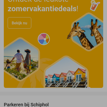
zomervakantiedeals
!
Bekijk nu
favorite_border
Parkeren bij Schiphol
36%