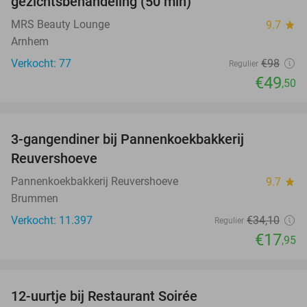
gezichtsbehandeling (50 min)
MRS Beauty Lounge
9.7
star
Arnhem
Verkocht: 77
€98
Regulier
€49
,50
favorite_border
3-gangendiner bij Pannenkoekbakkerij
47%
Reuvershoeve
Pannenkoekbakkerij Reuvershoeve
9.7
star
Brummen
Verkocht: 11.397
€34
,10
Regulier
€17
,95
favorite_border
12-uurtje bij Restaurant Soirée
38%