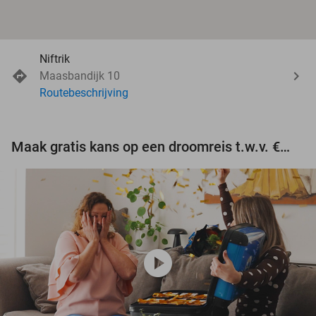
Niftrik
Maasbandijk 10
Routebeschrijving
Maak gratis kans op een droomreis t.w.v. €3.000!
play_circle