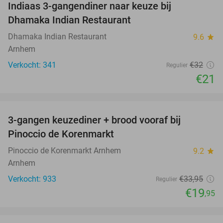
Indiaas 3-gangendiner naar keuze bij
34%
Dhamaka Indian Restaurant
Dhamaka Indian Restaurant
9.6
star
Arnhem
Verkocht: 341
€32
Regulier
€21
favorite_border
3-gangen keuzediner + brood vooraf bij
41%
Pinoccio de Korenmarkt
Pinoccio de Korenmarkt Arnhem
9.2
star
Arnhem
Verkocht: 933
€33
,95
Regulier
€19
,95
favorite_border