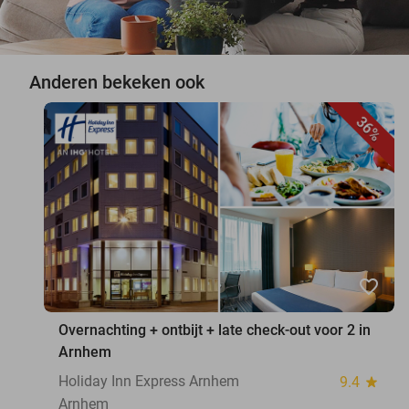
Anderen bekeken ook
36%
favorite_border
Overnachting + ontbijt + late check-out voor 2 in
Arnhem
Holiday Inn Express Arnhem
9.4
star
Arnhem