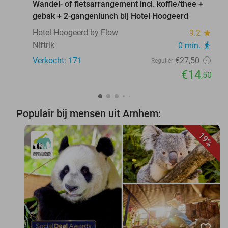
Wandel- of fietsarrangement incl. koffie/thee +
gebak + 2-gangenlunch bij Hotel Hoogeerd
Hotel Hoogeerd by Flow
9.2
star
Niftrik
0 min.
directions_walk
Verkocht: 171
€27
,50
Regulier
€14
,50
Populair bij mensen uit Arnhem:
19%
favorite_border