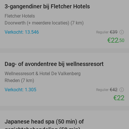
3-gangendiner bij Fletcher Hotels
42%
Fletcher Hotels
Doorwerth (+ meerdere locaties) (7 km)
Verkocht: 13.546
€39
Regulier
€22
,50
favorite_border
Dag- of avondentree bij wellnessresort
48%
Wellnessresort & Hotel De Valkenberg
Rheden (7 km)
Verkocht: 1.305
€42
Regulier
€22
favorite_border
Japanese head spa (50 min) of
49%