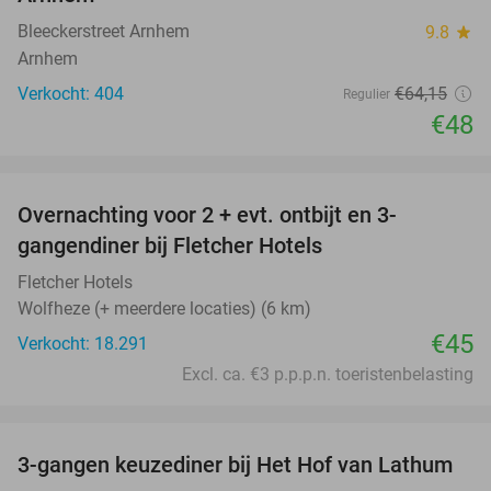
Bleeckerstreet Arnhem
9.8
star
Arnhem
Verkocht: 404
€64
,15
Regulier
€48
favorite_border
Overnachting voor 2 + evt. ontbijt en 3-
gangendiner bij Fletcher Hotels
Fletcher Hotels
Wolfheze (+ meerdere locaties) (6 km)
€45
Verkocht: 18.291
Excl. ca. €3 p.p.p.n. toeristenbelasting
favorite_border
3-gangen keuzediner bij Het Hof van Lathum
42%