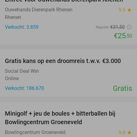
19%
Ouwehands Dierenpark Rhenen
9.5
star
Rhenen
Verkocht: 3.859
€31
,50
Regulier
€25
,50
favorite_border
Gratis kans op een droomreis t.w.v. €3.000
Social Deal Win
Online
Gratis
Verkocht: 186.670
favorite_border
Minigolf + jeu de boules + bitterballen bij
52%
NEW
Bowlingcentrum Groeneveld
TODAY
Bowlingcentrum Groeneveld
9.8
star