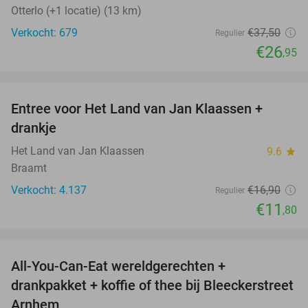
Otterlo (+1 locatie) (13 km)
Verkocht: 679
€37
,50
Regulier
€26
,95
favorite_border
Entree voor Het Land van Jan Klaassen +
30%
drankje
Het Land van Jan Klaassen
9.6
star
Braamt
Verkocht: 4.137
€16
,90
Regulier
€11
,80
favorite_border
All-You-Can-Eat wereldgerechten +
25%
drankpakket + koffie of thee bij Bleeckerstreet
Arnhem