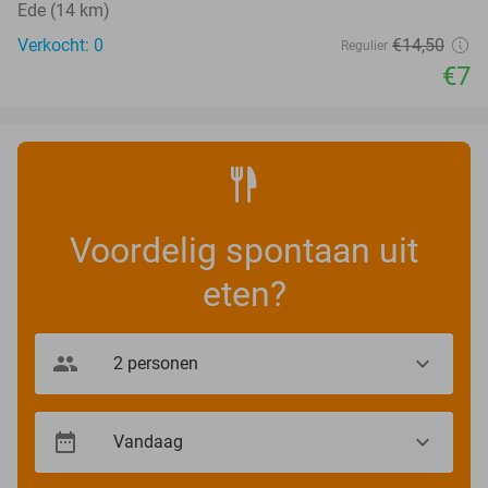
Ede (14 km)
Verkocht: 0
€14
,50
Regulier
€7
Voordelig spontaan uit
eten?