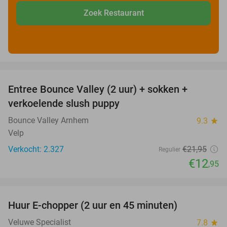
Zoek Restaurant
favorite_border
Entree Bounce Valley (2 uur) + sokken +
41%
verkoelende slush puppy
Bounce Valley Arnhem
9.3
star
Velp
Verkocht: 2.327
€21
,95
Regulier
€12
,95
favorite_border
Huur E-chopper (2 uur en 45 minuten)
28%
Veluwe Specialist
7.8
star