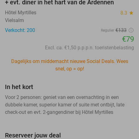
+ evt. diner in het hart van de Ardennen
Hôtel Myrtilles
8.3
star
Vielsalm
Verkocht: 200
€133
Regulier
€79
Excl. ca. €1,50 p.p.p.n. toeristenbelasting
Dagelijks om middernacht nieuwe Social Deals. Wees
snel, op = op!
In het kort
Voor 2 personen: geniet van een overnachting in een
dubbele kamer, superior kamer of suite met ontbijt, late
check-out en evt. 2-gangendiner bij Hôtel Myrtilles
Reserveer jouw deal