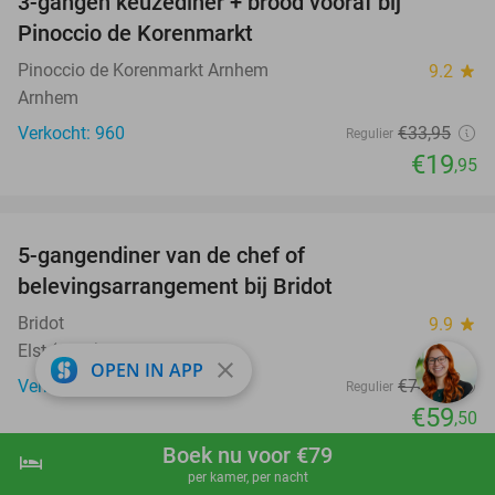
3-gangen keuzediner + brood vooraf bij
41%
Pinoccio de Korenmarkt
Pinoccio de Korenmarkt Arnhem
9.2
star
Arnhem
Verkocht: 960
€33
,95
Regulier
€19
,95
favorite_border
5-gangendiner van de chef of
20%
belevingsarrangement bij Bridot
Bridot
9.9
star
Elst (6 km)
close
OPEN IN APP
Verkocht: 141
€74
,50
Regulier
€59
,50
favorite_border
Boek nu voor €79
hotel
shopping_cart
Boek nu
navigate_next
per kamer, per nacht