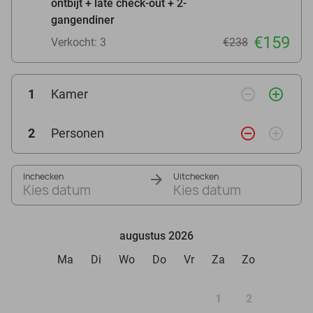
ontbijt + late check-out + 2-
gangendiner
€159
Verkocht: 3
€238
remove_circle_outline
add_circle_outline
1
Kamer
remove_circle_outline
add_circle_outline
2
Personen
Inchecken
Uitchecken
Kies datum
Kies datum
augustus 2026
Ma
Di
Wo
Do
Vr
Za
Zo
1
2