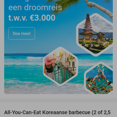
een droomreis
t.w.v. €3.000
Doe mee!
favorite_border
All-You-Can-Eat Koreaanse barbecue (2 of 2,5
30%