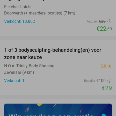
42%
Fletcher Hotels
Doorwerth (+ meerdere locaties) (7 km)
Verkocht: 13.802
€39
Regulier
€22
,50
favorite_border
1 of 3 bodysculpting-behandeling(en) voor
71%
NEW
zone naar keuze
TODAY
N.O.A. Trinity Body Shaping
8.8
star
Zevenaar (9 km)
Verkocht: 1
€100
Regulier
€29