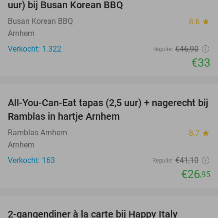
uur) bij Busan Korean BBQ
Busan Korean BBQ
8.6
star
Arnhem
Verkocht: 1.322
€46
,90
Regulier
€33
favorite_border
All-You-Can-Eat tapas (2,5 uur) + nagerecht bij
34%
Ramblas in hartje Arnhem
Ramblas Arnhem
8.7
star
Arnhem
Verkocht: 163
€41
,10
Regulier
€26
,95
favorite_border
2-gangendiner à la carte bij Happy Italy
35%