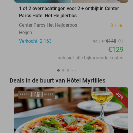
1 of 2 overnachtingen voor 2 + ontbijt in Center
Parcs Hotel Het Heijderbos
Center Parcs Het Heijderbos
9.1
star
Heijen
Verkocht: 2.163
€148
Regulier
€129
Inclusief alle bijkomende kosten
Deals in de buurt van Hôtel Myrtilles
30%