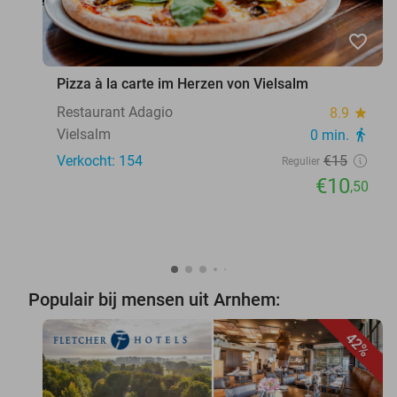
favorite_border
Pizza à la carte im Herzen von Vielsalm
Restaurant Adagio
8.9
star
Vielsalm
0 min.
directions_walk
Verkocht: 154
€15
Regulier
€10
,50
Populair bij mensen uit Arnhem:
42%