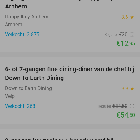
Arnhem
Happy Italy Arnhem
8.6
star
Arnhem
Verkocht: 3.875
€20
Regulier
€12
,95
favorite_border
6- of 7-gangen fine dining-diner van de chef bij
36%
Down To Earth Dining
Down to Earth Dining
9.9
star
Velp
Verkocht: 268
€84
,50
Regulier
€54
,50
favorite_border