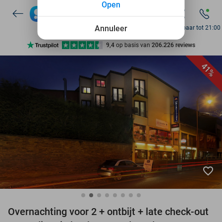
Open
7 dagen per week beschikbaar
10+ miljoen leden
Annuleer
Bereikbaar tot 21:00
9,4
op basis van
206.226 reviews
Ontdek 15.000+ deals
41%
7 dagen per week beschikbaar
10+ miljoen leden
favorite_border
Overnachting voor 2 + ontbijt + late check-out