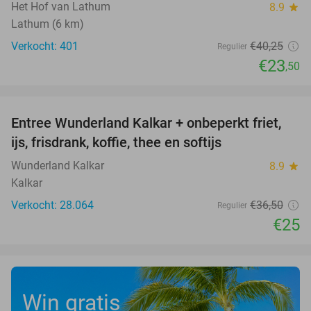
Het Hof van Lathum
8.9
star
Lathum (6 km)
Verkocht: 401
€40
,25
Regulier
€23
,50
favorite_border
Entree Wunderland Kalkar + onbeperkt friet,
32%
ijs, frisdrank, koffie, thee en softijs
Wunderland Kalkar
8.9
star
Kalkar
Verkocht: 28.064
€36
,50
Regulier
€25
Win gratis