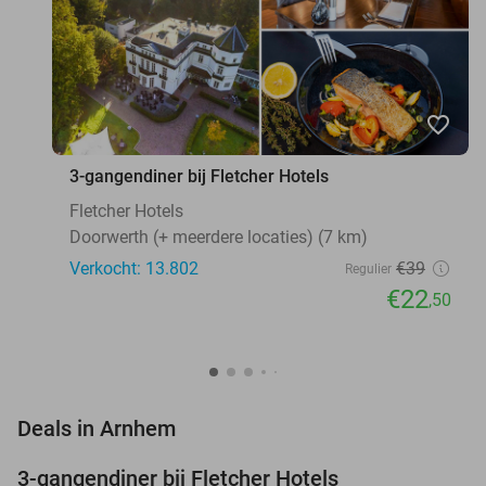
favorite_border
3-gangendiner bij Fletcher Hotels
Fletcher Hotels
Doorwerth (+ meerdere locaties) (7 km)
Verkocht: 13.802
€39
Regulier
€22
,50
favorite_border
Deals in Arnhem
3-gangendiner bij Fletcher Hotels