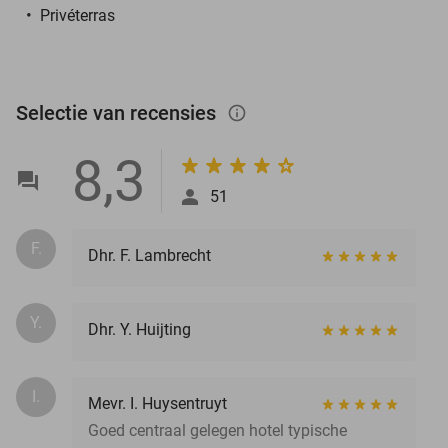
Privéterras
Selectie van recensies
info_outlined
8,3
51
F.
Dhr. F. Lambrecht
Y.
Dhr. Y. Huijting
I.
Mevr. I. Huysentruyt
Goed centraal gelegen hotel typische