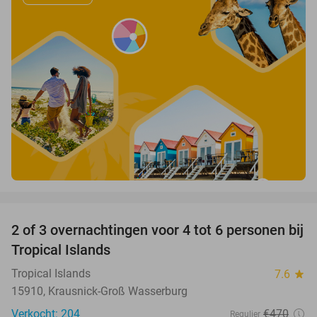
favorite_border
2 of 3 overnachtingen voor 4 tot 6 personen bij
31%
Tropical Islands
Tropical Islands
7.6
star
15910, Krausnick-Groß Wasserburg
Verkocht: 204
€470
Regulier