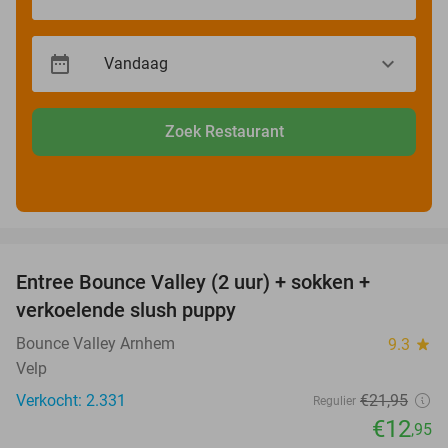
Zoek Restaurant
favorite_border
Entree Bounce Valley (2 uur) + sokken +
41%
verkoelende slush puppy
Bounce Valley Arnhem
9.3
star
Velp
Verkocht: 2.331
€21
,95
Regulier
€12
,95