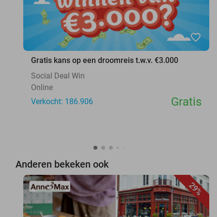
favorite_border
Gratis kans op een droomreis t.w.v. €3.000
Social Deal Win
Online
Gratis
Verkocht: 186.906
Anderen bekeken ook
29%