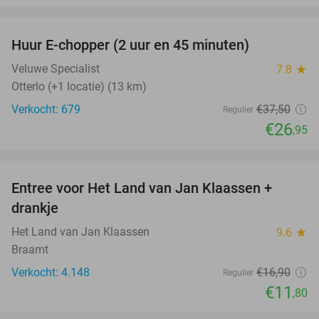
favorite_border
Huur E-chopper (2 uur en 45 minuten)
28%
Veluwe Specialist
7.8
star
Otterlo (+1 locatie) (13 km)
Verkocht: 679
€37
,50
Regulier
€26
,95
favorite_border
Entree voor Het Land van Jan Klaassen +
30%
drankje
Het Land van Jan Klaassen
9.6
star
Braamt
Verkocht: 4.148
€16
,90
Regulier
€11
,80
favorite_border