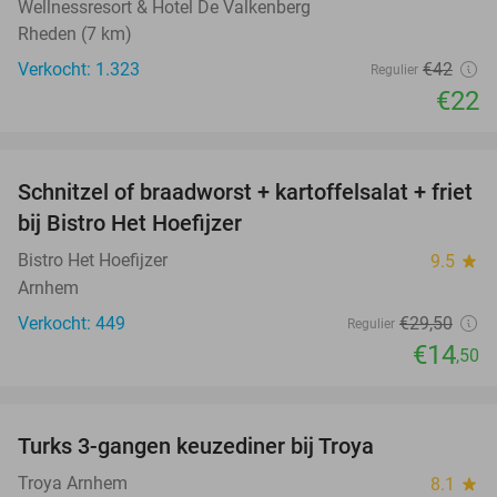
Wellnessresort & Hotel De Valkenberg
Rheden (7 km)
Verkocht: 1.323
€42
Regulier
€22
favorite_border
Schnitzel of braadworst + kartoffelsalat + friet
51%
bij Bistro Het Hoefijzer
Bistro Het Hoefijzer
9.5
star
Arnhem
Verkocht: 449
€29
,50
Regulier
€14
,50
favorite_border
Turks 3-gangen keuzediner bij Troya
36%
Troya Arnhem
8.1
star