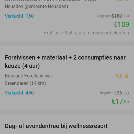
Heusden (gemeente Heusden)
Verkocht: 160
€189
Regulier
€109
Excl. ca. €3,50 p.p.p.n. toeristenbelasting
favorite_border
Forelvissen + materiaal + 2 consumpties naar
50%
keuze (4 uur)
Breukink Forellenvijver
9.8
star
Steenderen (14 km)
Verkocht: 450
€36
Regulier
€17
,95
favorite_border
Dag- of avondentree bij wellnessresort
48%