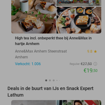
favorite_border
High tea incl. onbeperkt thee bij Anne&Max in
hartje Arnhem
Anne&Max Arnhem Steenstraat
9.8
star
Arnhem
Verkocht: 1.006
€27
,50
Regulier
€19
,50
Deals in de buurt van IJs en Snack Expert
Lathum