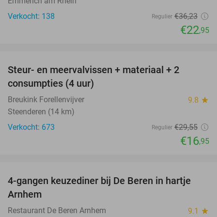
Emmerich am Rhein
Verkocht: 138
€36
,23
Regulier
€22
,95
favorite_border
Steur- en meervalvissen + materiaal + 2
43%
consumpties (4 uur)
Breukink Forellenvijver
9.8
star
Steenderen (14 km)
Verkocht: 673
€29
,55
Regulier
€16
,95
favorite_border
4-gangen keuzediner bij De Beren in hartje
46%
Arnhem
Restaurant De Beren Arnhem
9.1
star