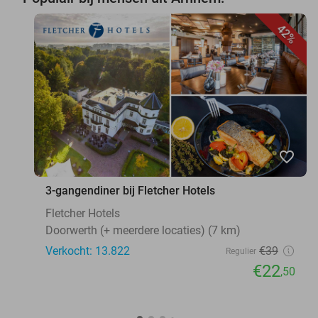
42%
favorite_border
3-gangendiner bij Fletcher Hotels
Fletcher Hotels
Doorwerth (+ meerdere locaties) (7 km)
Verkocht: 13.822
€39
Regulier
€22
,50