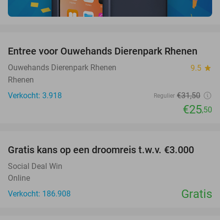
favorite_border
Entree voor Ouwehands Dierenpark Rhenen
19%
Ouwehands Dierenpark Rhenen
9.5
star
Rhenen
Verkocht: 3.918
€31
,50
Regulier
€25
,50
favorite_border
Gratis kans op een droomreis t.w.v. €3.000
Social Deal Win
Online
Gratis
Verkocht: 186.908
favorite_border