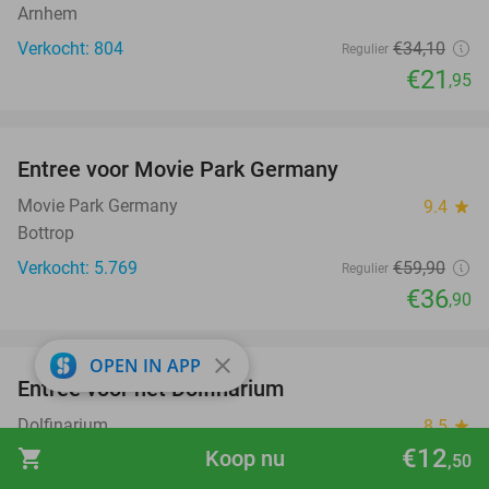
Arnhem
Verkocht: 804
€34
,10
Regulier
€21
,95
favorite_border
Entree voor Movie Park Germany
38%
Movie Park Germany
9.4
star
Bottrop
Verkocht: 5.769
€59
,90
Regulier
€36
,90
favorite_border
close
OPEN IN APP
Entree voor het Dolfinarium
36%
Dolfinarium
8.5
star
Harderwijk
€12
shopping_cart
Koop nu
,50
Verkocht: 21.201
€29
Regulier