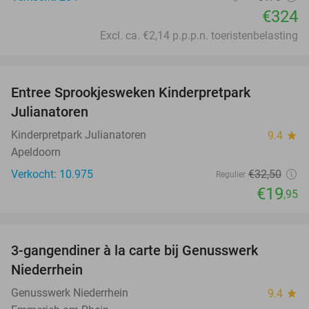
€324
Excl. ca. €2,14 p.p.p.n. toeristenbelasting
favorite_border
Entree Sprookjesweken Kinderpretpark
39%
Julianatoren
Kinderpretpark Julianatoren
9.4
star
Apeldoorn
Verkocht: 10.975
€32
,50
Regulier
€19
,95
favorite_border
3-gangendiner à la carte bij Genusswerk
37%
Niederrhein
Genusswerk Niederrhein
9.4
star