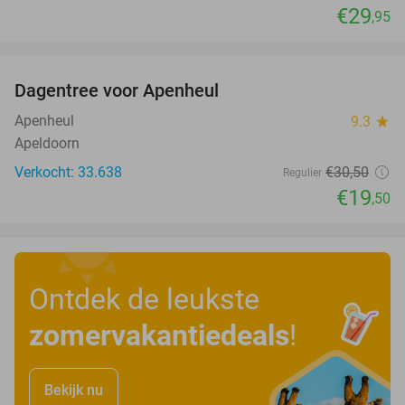
€29
,95
favorite_border
Dagentree voor Apenheul
36%
Apenheul
9.3
star
Apeldoorn
Verkocht: 33.638
€30
,50
Regulier
€19
,50
Ontdek de leukste
zomervakantiedeals
!
Bekijk nu