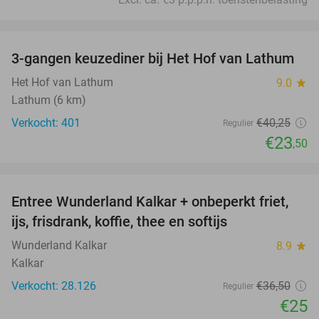
favorite_border
3-gangen keuzediner bij Het Hof van Lathum
42%
Het Hof van Lathum
9.0
star
Lathum (6 km)
Verkocht: 401
€40
,25
Regulier
€23
,50
favorite_border
Entree Wunderland Kalkar + onbeperkt friet,
32%
ijs, frisdrank, koffie, thee en softijs
Wunderland Kalkar
8.9
star
Kalkar
Verkocht: 28.126
€36
,50
Regulier
€25