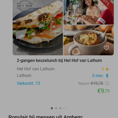
51%
favorite_border
2-gangen keuzelunch bij Het Hof van Lathum
Het Hof van Lathum
9
star
Lathum
0 min.
directions_walk
Verkocht: 73
€19
,70
Regulier
€9
,75
Populair bij mensen uit Arnhem: