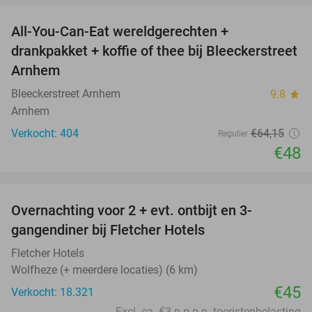
All-You-Can-Eat wereldgerechten +
25%
drankpakket + koffie of thee bij Bleeckerstreet
Arnhem
Bleeckerstreet Arnhem
9.8
star
Arnhem
Verkocht: 404
€64
,15
Regulier
€48
favorite_border
Overnachting voor 2 + evt. ontbijt en 3-
gangendiner bij Fletcher Hotels
Fletcher Hotels
Wolfheze (+ meerdere locaties) (6 km)
€45
Verkocht: 18.321
Excl. ca. €3 p.p.p.n. toeristenbelasting