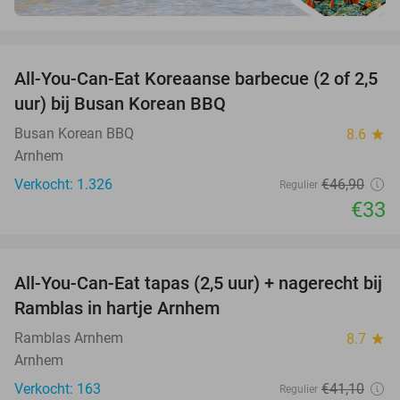
favorite_border
All-You-Can-Eat Koreaanse barbecue (2 of 2,5
30%
uur) bij Busan Korean BBQ
Busan Korean BBQ
8.6
star
Arnhem
Verkocht: 1.326
€46
,90
Regulier
€33
favorite_border
All-You-Can-Eat tapas (2,5 uur) + nagerecht bij
34%
Ramblas in hartje Arnhem
Ramblas Arnhem
8.7
star
Arnhem
Verkocht: 163
€41
,10
Regulier