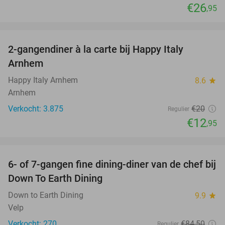
€26
,95
favorite_border
2-gangendiner à la carte bij Happy Italy
35%
Arnhem
Happy Italy Arnhem
8.6
star
Arnhem
Verkocht: 3.875
€20
Regulier
€12
,95
favorite_border
6- of 7-gangen fine dining-diner van de chef bij
36%
Down To Earth Dining
Down to Earth Dining
9.9
star
Velp
Verkocht: 270
€84
,50
Regulier