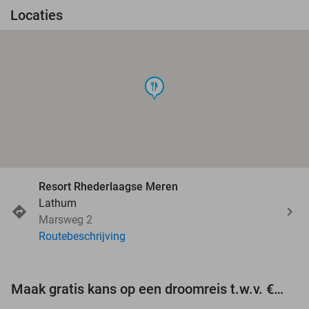
Locaties
food
Resort Rhederlaagse Meren
Lathum
Marsweg 2
Routebeschrijving
Maak gratis kans op een droomreis t.w.v. €3.000!