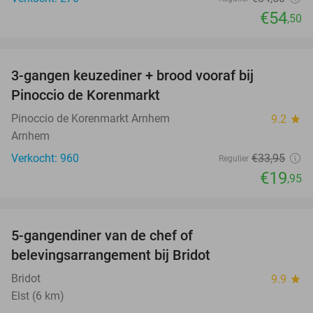
€54
,50
favorite_border
3-gangen keuzediner + brood vooraf bij
41%
Pinoccio de Korenmarkt
Pinoccio de Korenmarkt Arnhem
9.2
star
Arnhem
Verkocht: 960
€33
,95
Regulier
€19
,95
favorite_border
5-gangendiner van de chef of
20%
belevingsarrangement bij Bridot
Bridot
9.9
star
Elst (6 km)