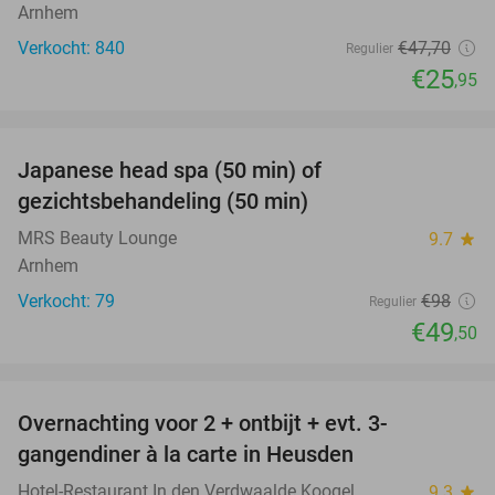
Arnhem
Verkocht: 840
€47
,70
Regulier
€25
,95
favorite_border
Japanese head spa (50 min) of
49%
gezichtsbehandeling (50 min)
MRS Beauty Lounge
9.7
star
Arnhem
Verkocht: 79
€98
Regulier
€49
,50
favorite_border
Overnachting voor 2 + ontbijt + evt. 3-
42%
gangendiner à la carte in Heusden
Hotel-Restaurant In den Verdwaalde Koogel
9.3
star