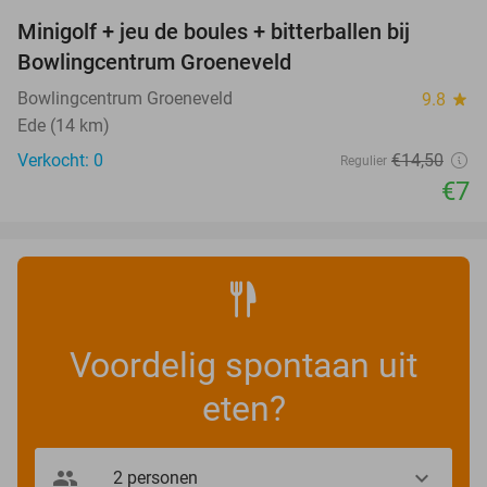
Minigolf + jeu de boules + bitterballen bij
52%
NEW
Bowlingcentrum Groeneveld
TODAY
Bowlingcentrum Groeneveld
9.8
star
Ede (14 km)
Verkocht: 0
€14
,50
Regulier
€7
Voordelig spontaan uit
eten?