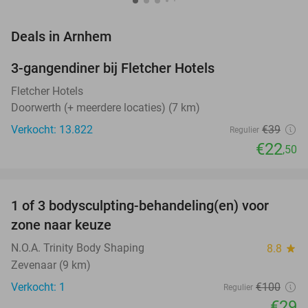
favorite_border
Deals in Arnhem
3-gangendiner bij Fletcher Hotels
42%
Fletcher Hotels
Doorwerth (+ meerdere locaties) (7 km)
Verkocht: 13.822
€39
Regulier
€22
,50
favorite_border
1 of 3 bodysculpting-behandeling(en) voor
71%
NEW
zone naar keuze
TODAY
N.O.A. Trinity Body Shaping
8.8
star
Zevenaar (9 km)
Verkocht: 1
€100
Regulier
€29