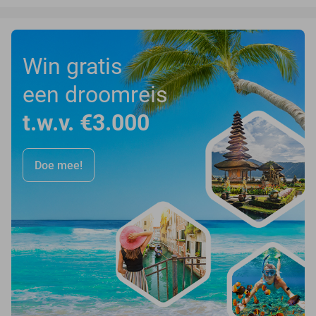
Win gratis
een droomreis
t.w.v. €3.000
Doe mee!