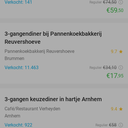
Verkocht: 141
€74
,50
Regulier
€59
,50
favorite_border
3-gangendiner bij Pannenkoekbakkerij
47%
Reuvershoeve
Pannenkoekbakkerij Reuvershoeve
9.7
star
Brummen
Verkocht: 11.463
€34
,10
Regulier
€17
,95
favorite_border
3-gangen keuzediner in hartje Arnhem
48%
Café/Restaurant Verheyden
9.4
star
Arnhem
Verkocht: 922
€58
Regulier