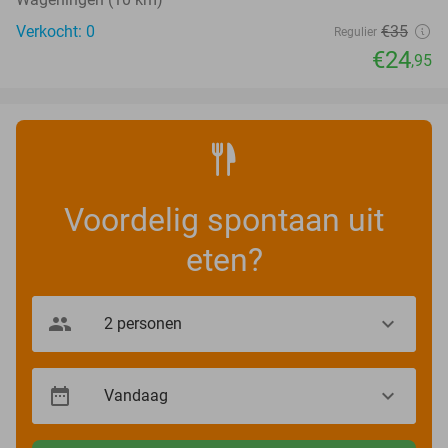
Verkocht: 0
€35
Regulier
€24
,95
Voordelig spontaan uit
eten?