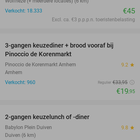
Wolfheze (+ meerdere locaties) (6 km)
€45
Verkocht: 18.333
Excl. ca. €3 p.p.p.n. toeristenbelasting
favorite_border
3-gangen keuzediner + brood vooraf bij
41%
Pinoccio de Korenmarkt
Pinoccio de Korenmarkt Arnhem
9.2
star
Arnhem
Verkocht: 960
€33
,95
Regulier
€19
,95
favorite_border
2-gangen keuzelunch of -diner
34%
Babylon Plein Duiven
9.8
star
Duiven (6 km)