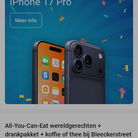
iPhone 17 Pro
Meer info
favorite_border
All-You-Can-Eat wereldgerechten +
25%
drankpakket + koffie of thee bij Bleeckerstreet