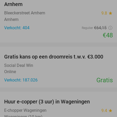
Arnhem
Bleeckerstreet Arnhem
9.8
star
Arnhem
Verkocht: 404
€64
,15
Regulier
€48
favorite_border
Gratis kans op een droomreis t.w.v. €3.000
Social Deal Win
Online
Gratis
Verkocht: 187.026
favorite_border
Huur e-copper (3 uur) in Wageningen
29%
NEW
TODAY
E-chopper Wageningen
9.4
star
Wageningen (10 km)