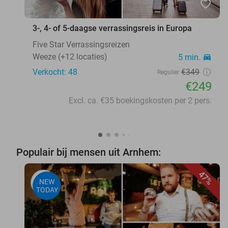
favorite_border
3-, 4- of 5-daagse verrassingsreis in Europa
Five Star Verrassingsreizen
Weeze (+12 locaties)
5 min.
directions_car
Verkocht: 48
€349
Regulier
€249
Excl. ca. €35 boekingskosten per 2 pers.
Populair bij mensen uit Arnhem:
47%
NEW
TODAY