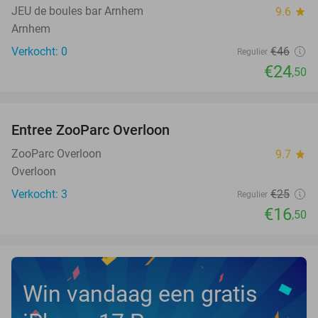
JEU de boules bar Arnhem
9.6
star
Arnhem
Verkocht: 0
€46
Regulier
€24
,50
favorite_border
Entree ZooParc Overloon
34%
NEW
TODAY
ZooParc Overloon
9.7
star
Overloon
Verkocht: 3
€25
Regulier
€16
,50
Win vandaag een gratis