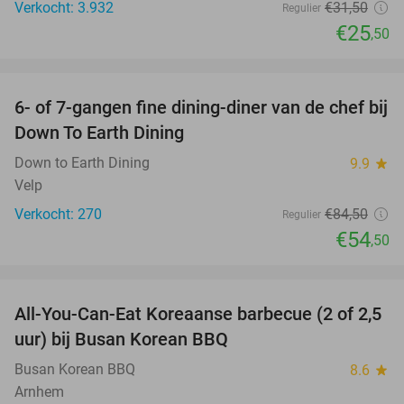
Verkocht: 3.932
€31
,50
Regulier
€25
,50
favorite_border
6- of 7-gangen fine dining-diner van de chef bij
36%
Down To Earth Dining
Down to Earth Dining
9.9
star
Velp
Verkocht: 270
€84
,50
Regulier
€54
,50
favorite_border
All-You-Can-Eat Koreaanse barbecue (2 of 2,5
30%
uur) bij Busan Korean BBQ
Busan Korean BBQ
8.6
star
Arnhem