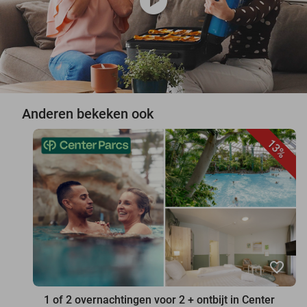
play_circle
Anderen bekeken ook
13%
favorite_border
1 of 2 overnachtingen voor 2 + ontbijt in Center