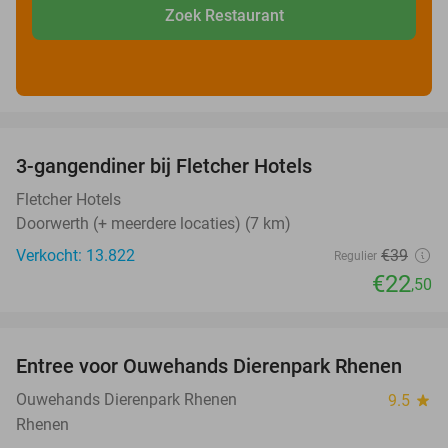
Zoek Restaurant
favorite_border
3-gangendiner bij Fletcher Hotels
42%
Fletcher Hotels
Doorwerth (+ meerdere locaties) (7 km)
Verkocht: 13.822
€39
Regulier
€22
,50
favorite_border
Entree voor Ouwehands Dierenpark Rhenen
19%
Ouwehands Dierenpark Rhenen
9.5
star
Rhenen