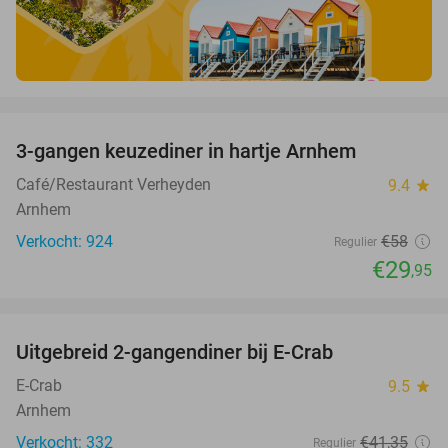
favorite_border
3-gangen keuzediner in hartje Arnhem
48%
Café/Restaurant Verheyden
9.4
star
Arnhem
Verkocht: 924
€58
Regulier
€29
,95
favorite_border
Uitgebreid 2-gangendiner bij E-Crab
30%
E-Crab
9.5
star
Arnhem
Verkocht: 332
€41
,35
Regulier