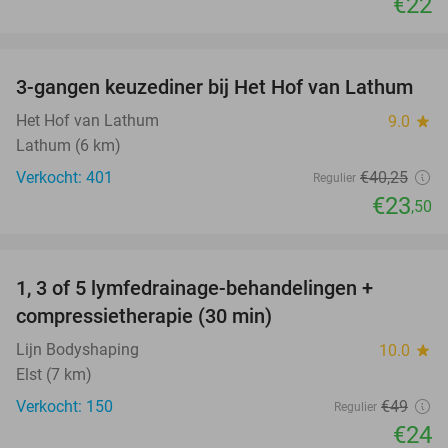
€22
favorite_border
3-gangen keuzediner bij Het Hof van Lathum
42%
Het Hof van Lathum
9.0
star
Lathum (6 km)
Verkocht: 401
€40
,25
Regulier
€23
,50
favorite_border
1, 3 of 5 lymfedrainage-behandelingen +
51%
compressietherapie (30 min)
Lijn Bodyshaping
10.0
star
Elst (7 km)
Verkocht: 150
€49
Regulier
€24