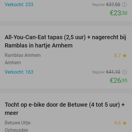
Verkocht: 233
€37
,50
Regulier
€23
,50
favorite_border
All-You-Can-Eat tapas (2,5 uur) + nagerecht bij
34%
Ramblas in hartje Arnhem
Ramblas Arnhem
8.7
star
Arnhem
Verkocht: 163
€41
,10
Regulier
€26
,95
favorite_border
Tocht op e-bike door de Betuwe (4 tot 5 uur) +
35%
meer
Betuwe Uitje
9.6
star
Opheusden