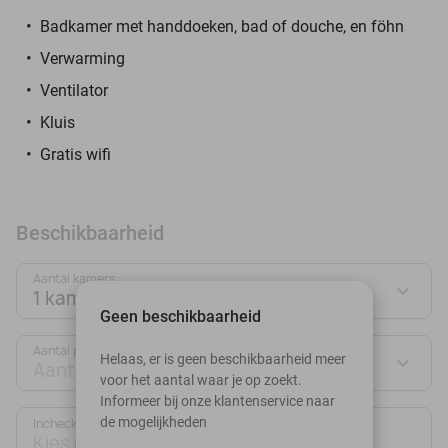
Badkamer met handdoeken, bad of douche, en föhn
Verwarming
Ventilator
Kluis
Gratis wifi
Beschikbaarheid
Aantal kamers:
1 kamer
Geen beschikbaarheid
Aantal personen:
Helaas, er is geen beschikbaarheid meer
Aantal personen
voor het aantal waar je op zoekt.
Informeer bij onze klantenservice naar
de mogelijkheden
Inchecken
Uitchecken
Kies datum
Kies datum