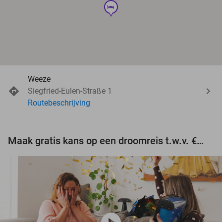
hotel
Weeze
Siegfried-Eulen-Straße 1
Routebeschrijving
Maak gratis kans op een droomreis t.w.v. €3.000!