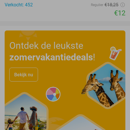
Verkocht: 452
€18
,25
Regulier
€12
Ontdek de leukste
zomervakantiedeals
!
Bekijk nu