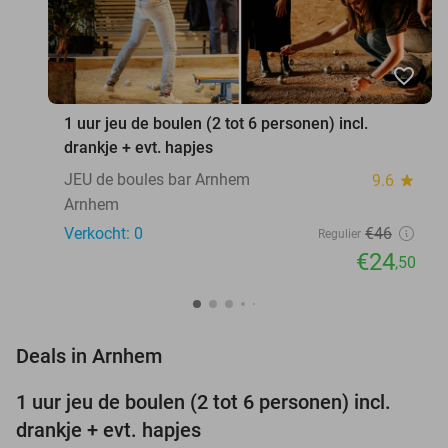
favorite_border
1 uur jeu de boulen (2 tot 6 personen) incl.
drankje + evt. hapjes
JEU de boules bar Arnhem
9.6
star
Arnhem
Verkocht: 0
€46
Regulier
€24
,50
favorite_border
Deals in Arnhem
1 uur jeu de boulen (2 tot 6 personen) incl.
47%
NEW
drankje + evt. hapjes
TODAY