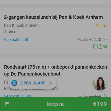
favorite_border
2-gangen keuzelunch bij Pan & Koek Arnhem
44%
Pan & Koek Arnhem
9.5
star
Arnhem
Verkocht: 508
€22
,20
Regulier
€12
,50
favorite_border
Rondvaart (75 min) + onbeperkt pannenkoeken
30%
op De Pannenkoekenboot
De Pannenkoekenboot
9.2
star
close
OPEN IN APP
Nijmegen (+2 locaties) (11 km)
Verkocht: 4.609
€29
,50
Regulier
€20
€199
,75
shopping_cart
Koop nu