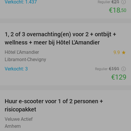
Verkocht: 1.437
€21
Regulier
€18
,50
favorite_border
1, 2 of 3 overnachting(en) voor 2 + ontbijt +
32%
NEW
wellness + meer bij Hôtel L'Amandier
TODAY
Hôtel L'Amandier
9.9
star
Libramont-Chevigny
Verkocht: 3
€191
Regulier
€129
favorite_border
Huur e-scooter voor 1 of 2 personen +
37%
risicopakket
Veluwe Actief
Arnhem