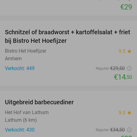
€29
favorite_border
Schnitzel of braadworst + kartoffelsalat + friet
51%
bij Bistro Het Hoefijzer
Bistro Het Hoefijzer
9.5
star
Arnhem
Verkocht: 449
€29
,50
Regulier
€14
,50
favorite_border
Uitgebreid barbecuediner
36%
Het Hof van Lathum
9.0
star
Lathum (6 km)
Verkocht: 430
€34
,50
Regulier