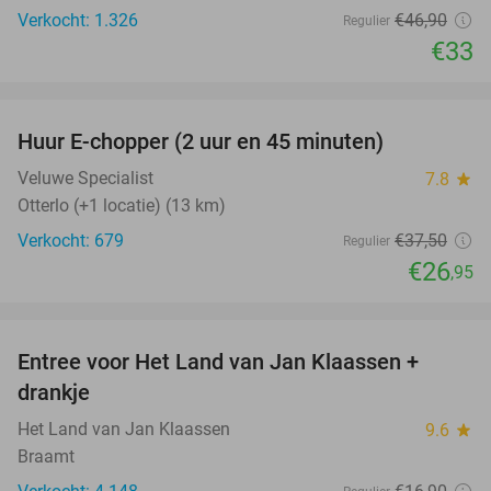
Verkocht: 1.326
€46
,90
Regulier
€33
favorite_border
Huur E-chopper (2 uur en 45 minuten)
28%
Veluwe Specialist
7.8
star
Otterlo (+1 locatie) (13 km)
Verkocht: 679
€37
,50
Regulier
€26
,95
favorite_border
Entree voor Het Land van Jan Klaassen +
30%
drankje
Het Land van Jan Klaassen
9.6
star
Braamt