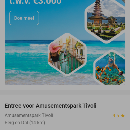
t.w.v. €3.000
Doe mee!
favorite_border
Entree voor Amusementspark Tivoli
12%
Amusementspark Tivoli
9.5
star
Berg en Dal (14 km)