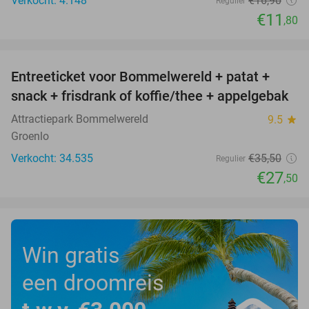
Verkocht: 4.148
€16
,90
Regulier
€11
,80
favorite_border
Entreeticket voor Bommelwereld + patat +
23%
snack + frisdrank of koffie/thee + appelgebak
Attractiepark Bommelwereld
9.5
star
Groenlo
Verkocht: 34.535
€35
,50
Regulier
€27
,50
Win gratis
een droomreis