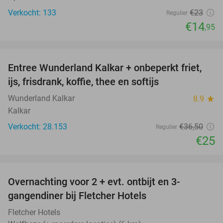
Verkocht: 133
€23
Regulier
€14
,95
favorite_border
Entree Wunderland Kalkar + onbeperkt friet,
32%
ijs, frisdrank, koffie, thee en softijs
Wunderland Kalkar
8.9
star
Kalkar
Verkocht: 28.153
€36
,50
Regulier
€25
favorite_border
Overnachting voor 2 + evt. ontbijt en 3-
gangendiner bij Fletcher Hotels
Fletcher Hotels