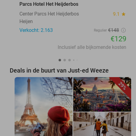
Parcs Hotel Het Heijderbos
Center Parcs Het Heijderbos
9.1
star
Heijen
Verkocht: 2.163
€148
Regulier
€129
Inclusief alle bijkomende kosten
Deals in de buurt van Just-ed Weeze
29%