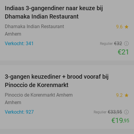
Indiaas 3-gangendiner naar keuze bij
34%
Dhamaka Indian Restaurant
Dhamaka Indian Restaurant
9.6
star
Arnhem
Verkocht: 341
€32
Regulier
€21
favorite_border
3-gangen keuzediner + brood vooraf bij
41%
Pinoccio de Korenmarkt
Pinoccio de Korenmarkt Arnhem
9.2
star
Arnhem
Verkocht: 927
€33
,95
Regulier
€19
,95
favorite_border