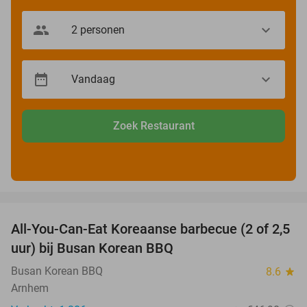
Zoek Restaurant
favorite_border
All-You-Can-Eat Koreaanse barbecue (2 of 2,5
30%
uur) bij Busan Korean BBQ
Busan Korean BBQ
8.6
star
Arnhem