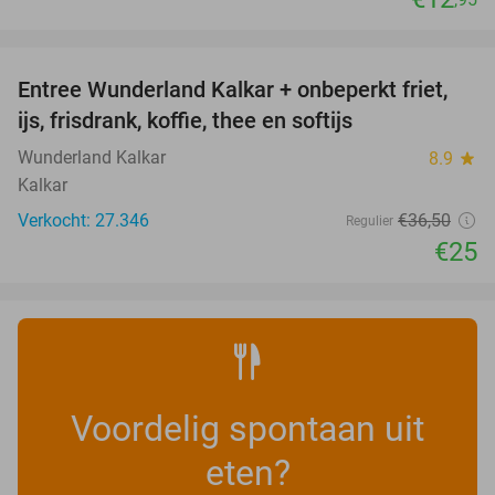
favorite_border
Entree Wunderland Kalkar + onbeperkt friet,
32%
ijs, frisdrank, koffie, thee en softijs
Wunderland Kalkar
8.9
star
Kalkar
Verkocht: 27.346
€36
,50
Regulier
€25
Voordelig spontaan uit
eten?