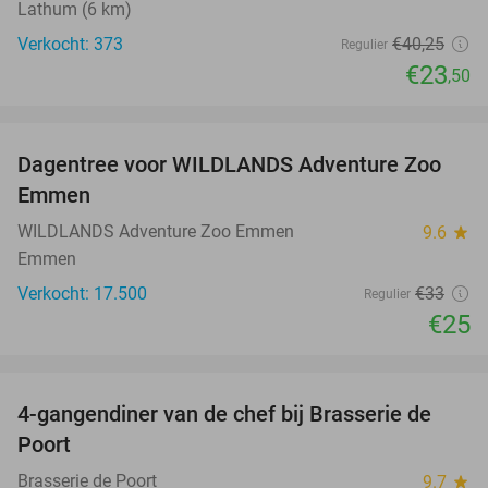
Lathum (6 km)
Verkocht: 373
€40
,25
Regulier
€23
,50
favorite_border
Dagentree voor WILDLANDS Adventure Zoo
24%
Emmen
WILDLANDS Adventure Zoo Emmen
9.6
star
Emmen
Verkocht: 17.500
€33
Regulier
€25
favorite_border
4-gangendiner van de chef bij Brasserie de
31%
Poort
Brasserie de Poort
9.7
star