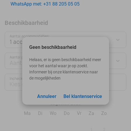
WhatsApp met: +31 88 205 05 05
Beschikbaarheid
Aantal accommodaties:
1 accommodatie
Geen beschikbaarheid
Aantal personen:
Helaas, er is geen beschikbaarheid meer
Aantal personen
voor het aantal waar je op zoekt.
Informeer bij onze klantenservice naar
de mogelijkheden
Inchecken
Uitchecken
Kies datum
Kies datum
Annuleer
Bel klantenservice
augustus 2026
Ma
Di
Wo
Do
Vr
Za
Zo
1
2