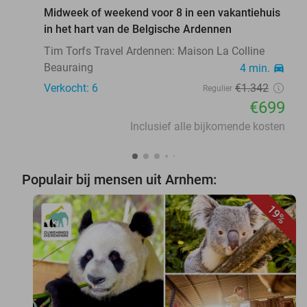
Midweek of weekend voor 8 in een vakantiehuis
in het hart van de Belgische Ardennen
Tim Torfs Travel Ardennen: Maison La Colline
Beauraing
4 min.
directions_car
Verkocht: 6
€1.342
Regulier
€699
Inclusief alle bijkomende kosten
Populair bij mensen uit Arnhem:
19%