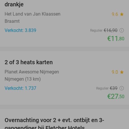
drankje
Het Land van Jan Klaassen
9.6
star
Braamt
Verkocht: 3.839
€16
,90
Regulier
€11
,80
favorite_border
2 of 3 heats karten
29%
Planet Awesome Nijmegen
9.0
star
Nijmegen (13 km)
Verkocht: 1.737
€39
Regulier
€27
,50
favorite_border
Overnachting voor 2 + evt. ontbijt en 3-
gangendiner bij Fletcher Hotels