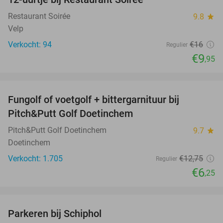
38%
Restaurant Soirée
9.8
star
Velp
Verkocht: 94
€16
Regulier
€9
,95
favorite_border
Fungolf of voetgolf + bittergarnituur bij
51%
Pitch&Putt Golf Doetinchem
Pitch&Putt Golf Doetinchem
9.7
star
Doetinchem
Verkocht: 1.705
€12
,75
Regulier
€6
,25
favorite_border
Parkeren bij Schiphol
36%