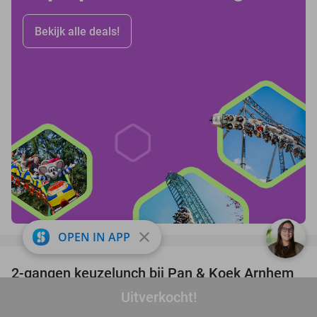
Bekijk alle deals!
close
favorite_border
OPEN IN APP
2-gangen keuzelunch bij Pan & Koek Arnhem
44%
Uitverkocht!
Pan & Koek Arnhem
9.5
star
Arnhem