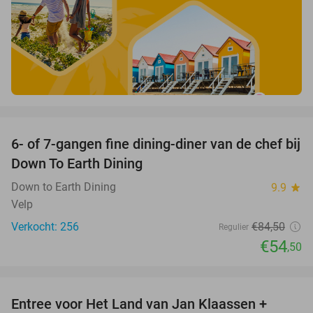
favorite_border
6- of 7-gangen fine dining-diner van de chef bij
36%
Down To Earth Dining
Down to Earth Dining
9.9
star
Velp
Verkocht: 256
€84
,50
Regulier
€54
,50
favorite_border
Entree voor Het Land van Jan Klaassen +
30%