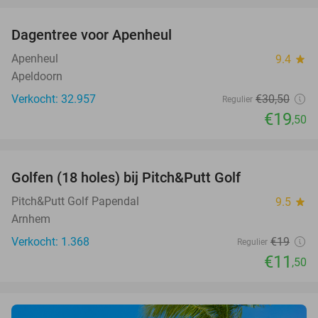
Dagentree voor Apenheul
36%
Apenheul
9.4
star
Apeldoorn
Verkocht: 32.957
€30
,50
Regulier
€19
,50
favorite_border
Golfen (18 holes) bij Pitch&Putt Golf
39%
Pitch&Putt Golf Papendal
9.5
star
Arnhem
Verkocht: 1.368
€19
Regulier
€11
,50