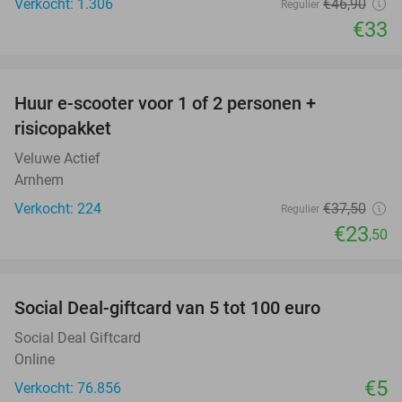
Verkocht: 1.306
€46
,90
Regulier
€33
favorite_border
Huur e-scooter voor 1 of 2 personen +
37%
risicopakket
Veluwe Actief
Arnhem
Verkocht: 224
€37
,50
Regulier
€23
,50
favorite_border
Social Deal-giftcard van 5 tot 100 euro
Social Deal Giftcard
Online
€5
Verkocht: 76.856