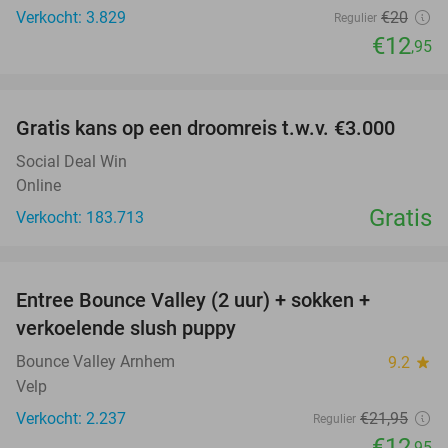
Verkocht: 3.829
€20
Regulier
€12
,95
favorite_border
Gratis kans op een droomreis t.w.v. €3.000
Social Deal Win
Online
Gratis
Verkocht: 183.713
favorite_border
Entree Bounce Valley (2 uur) + sokken +
41%
verkoelende slush puppy
Bounce Valley Arnhem
9.2
star
Velp
Verkocht: 2.237
€21
,95
Regulier
€12
,95