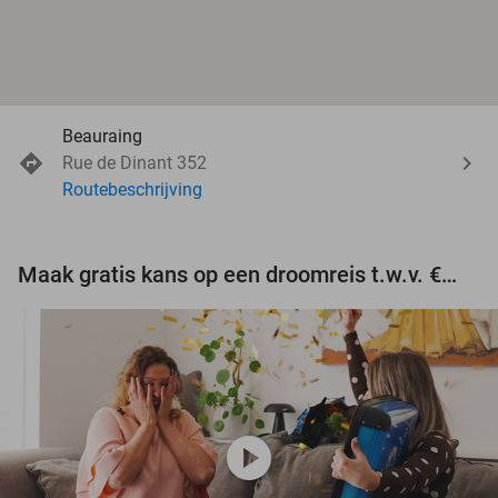
Beauraing
Rue de Dinant 352
Routebeschrijving
Maak gratis kans op een droomreis t.w.v. €3.000!
play_circle