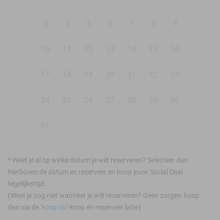
3
4
5
6
7
8
9
10
11
12
13
14
15
16
17
18
19
20
21
22
23
24
25
26
27
28
29
30
31
*
Weet je al op welke datum je wilt reserveren? Selecteer dan
hierboven de datum en reserveer en koop jouw Social Deal
tegelijkertijd.
(Weet je nog niet wanneer je wilt reserveren? Geen zorgen: koop
dan via de ‘
koop nu
’-knop én reserveer later)