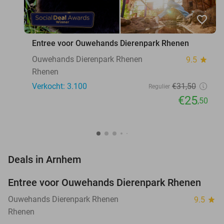
favorite_border
Entree voor Ouwehands Dierenpark Rhenen
Ouwehands Dierenpark Rhenen
9.5
star
Rhenen
Verkocht: 3.100
€31
,50
Regulier
€25
,50
favorite_border
Deals in Arnhem
Entree voor Ouwehands Dierenpark Rhenen
19%
Ouwehands Dierenpark Rhenen
9.5
star
Rhenen