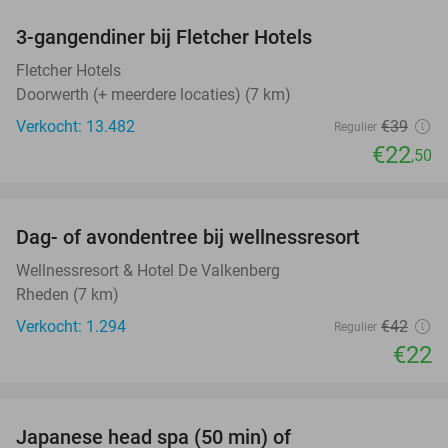
3-gangendiner bij Fletcher Hotels
42%
Fletcher Hotels
Doorwerth (+ meerdere locaties) (7 km)
Verkocht: 13.482
€39
Regulier
€22
,50
favorite_border
Dag- of avondentree bij wellnessresort
48%
Wellnessresort & Hotel De Valkenberg
Rheden (7 km)
Verkocht: 1.294
€42
Regulier
€22
favorite_border
Japanese head spa (50 min) of
49%