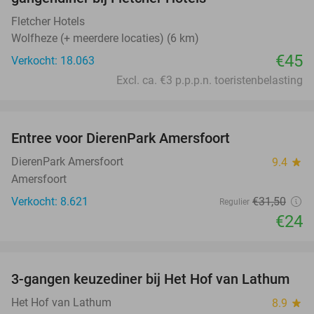
Fletcher Hotels
Wolfheze (+ meerdere locaties) (6 km)
€45
Verkocht: 18.063
Excl. ca. €3 p.p.p.n. toeristenbelasting
favorite_border
Entree voor DierenPark Amersfoort
24%
DierenPark Amersfoort
9.4
star
Amersfoort
Verkocht: 8.621
€31
,50
Regulier
€24
favorite_border
3-gangen keuzediner bij Het Hof van Lathum
42%
Het Hof van Lathum
8.9
star