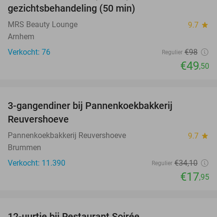
gezichtsbehandeling (50 min)
MRS Beauty Lounge
9.7
star
Arnhem
Verkocht: 76
€98
Regulier
€49
,50
favorite_border
3-gangendiner bij Pannenkoekbakkerij
47%
Reuvershoeve
Pannenkoekbakkerij Reuvershoeve
9.7
star
Brummen
Verkocht: 11.390
€34
,10
Regulier
€17
,95
favorite_border
12-uurtje bij Restaurant Soirée