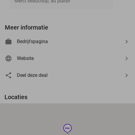
Merci beaucoup, au plaisir
Meer informatie
Bedrijfspagina
Website
Deel deze deal
Locaties
hotel