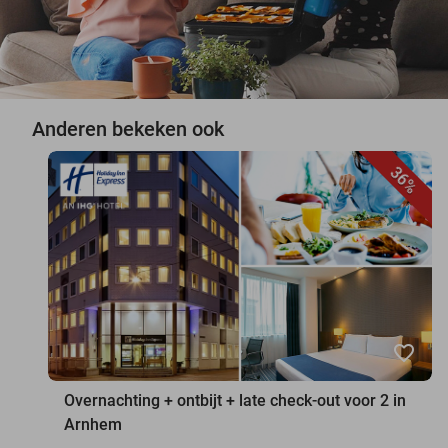
Anderen bekeken ook
36%
favorite_border
Overnachting + ontbijt + late check-out voor 2 in
Arnhem