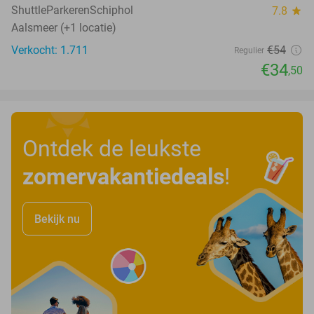
ShuttleParkerenSchiphol
7.8
star
Aalsmeer (+1 locatie)
Verkocht: 1.711
€54
Regulier
€34
,50
Ontdek de leukste
zomervakantiedeals
!
Bekijk nu