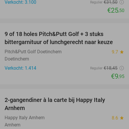
Verkocht: 3.100
€31
,50
Regulier
€25
,50
favorite_border
9 of 18 holes Pitch&Putt Golf + 3 stuks
46%
bittergarnituur of lunchgerecht naar keuze
Pitch&Putt Golf Doetinchem
9.7
star
Doetinchem
Verkocht: 1.414
€18
,45
Regulier
€9
,95
favorite_border
2-gangendiner à la carte bij Happy Italy
35%
Arnhem
Happy Italy Arnhem
8.6
star
Arnhem