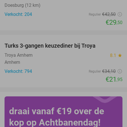
Doesburg (12 km)
Verkocht: 204
€42
,50
Regulier
€29
,50
favorite_border
Turks 3-gangen keuzediner bij Troya
36%
Troya Arnhem
8.1
star
Arnhem
Verkocht: 794
€34
,10
Regulier
€21
,95
draai vanaf €19 over de
kop op Achtbanendag!