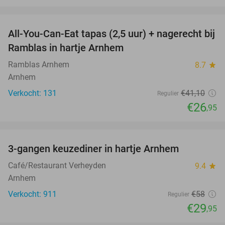
favorite_border
All-You-Can-Eat tapas (2,5 uur) + nagerecht bij
34%
Ramblas in hartje Arnhem
Ramblas Arnhem
8.7
star
Arnhem
Verkocht: 131
€41
,10
Regulier
€26
,95
favorite_border
3-gangen keuzediner in hartje Arnhem
48%
Café/Restaurant Verheyden
9.4
star
Arnhem
Verkocht: 911
€58
Regulier
€29
,95
favorite_border