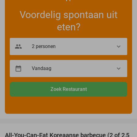
Voordelig spontaan uit
eten?
Zoek Restaurant
favorite_border
All-You-Can-Eat Koreaanse barbecue (2 of 2,5