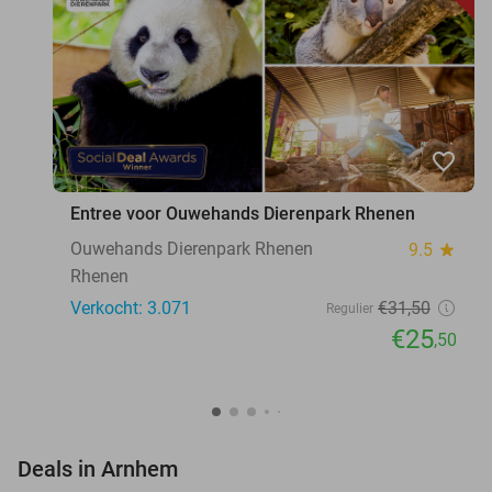
favorite_border
Entree voor Ouwehands Dierenpark Rhenen
Ouwehands Dierenpark Rhenen
9.5
star
Rhenen
Verkocht: 3.071
€31
,50
Regulier
€25
,50
favorite_border
Deals in Arnhem