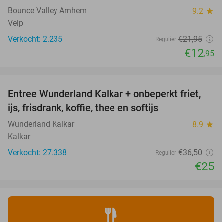
Bounce Valley Arnhem
9.2
star
Velp
Verkocht: 2.235
€21
,95
Regulier
€12
,95
favorite_border
Entree Wunderland Kalkar + onbeperkt friet,
32%
ijs, frisdrank, koffie, thee en softijs
Wunderland Kalkar
8.9
star
Kalkar
Verkocht: 27.338
€36
,50
Regulier
€25