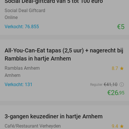
Social Deal-giftcard van 5 tot 100 euro
Social Deal Giftcard
Online
€5
Verkocht: 76.855
favorite_border
All-You-Can-Eat tapas (2,5 uur) + nagerecht bij
34%
Ramblas in hartje Arnhem
Ramblas Arnhem
8.7
star
Arnhem
Verkocht: 131
€41
,10
Regulier
€26
,95
favorite_border
3-gangen keuzediner in hartje Arnhem
48%
Café/Restaurant Verheyden
9.4
star