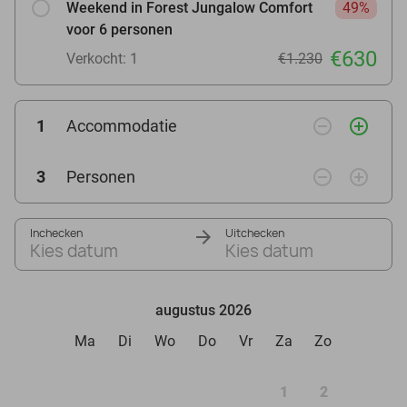
Weekend in Forest Jungalow Comfort
49%
voor 6 personen
€630
Verkocht: 1
€1.230
remove_circle_outline
add_circle_outline
1
Accommodatie
remove_circle_outline
add_circle_outline
3
Personen
Inchecken
Uitchecken
Kies datum
Kies datum
augustus 2026
Ma
Di
Wo
Do
Vr
Za
Zo
1
2