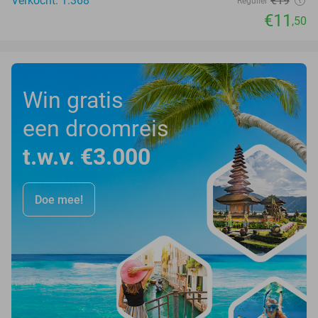
Verkocht: 1.368
€19
Regulier
€11
,50
Win gratis
een droomreis
t.w.v. €3.000
Doe mee!