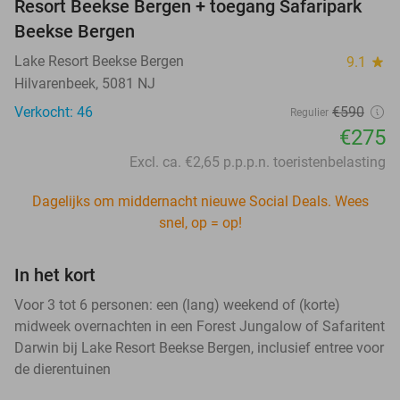
Resort Beekse Bergen + toegang Safaripark
Beekse Bergen
Lake Resort Beekse Bergen
9.1
star
Hilvarenbeek, 5081 NJ
Verkocht: 46
€590
Regulier
€275
Excl. ca. €2,65 p.p.p.n. toeristenbelasting
Dagelijks om middernacht nieuwe Social Deals. Wees
snel, op = op!
In het kort
Voor 3 tot 6 personen: een (lang) weekend of (korte)
midweek overnachten in een Forest Jungalow of Safaritent
Darwin bij Lake Resort Beekse Bergen, inclusief entree voor
de dierentuinen