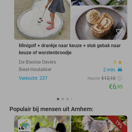
favorite_border
Minigolf + drankje naar keuze + stuk gebak naar
keuze of worstenbroodje
De Biestse Oevers
9
star
Biest-Houtakker
2 min.
directions_car
Verkocht: 237
€12
,10
Regulier
€6
,95
Populair bij mensen uit Arnhem:
19%