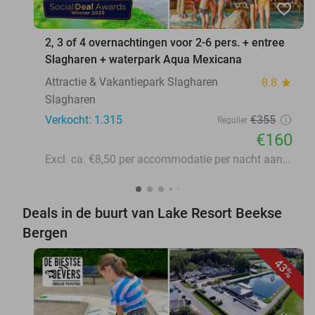
favorite_border
2, 3 of 4 overnachtingen voor 2-6 pers. + entree
Slagharen + waterpark Aqua Mexicana
Attractie & Vakantiepark Slagharen
8.8
star
Slagharen
Verkocht: 1.315
€355
Regulier
€160
Excl. ca. €8,50 per accommodatie per nacht aan lokale heffingen
Deals in de buurt van Lake Resort Beekse
Bergen
43%