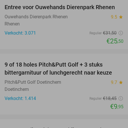
Entree voor Ouwehands Dierenpark Rhenen
19%
Ouwehands Dierenpark Rhenen
9.5
star
Rhenen
Verkocht: 3.071
€31
,50
Regulier
€25
,50
favorite_border
9 of 18 holes Pitch&Putt Golf + 3 stuks
46%
bittergarnituur of lunchgerecht naar keuze
Pitch&Putt Golf Doetinchem
9.7
star
Doetinchem
Verkocht: 1.414
€18
,45
Regulier
€9
,95
favorite_border