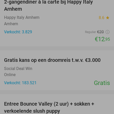
2-gangendiner à la carte bij Happy Italy
35%
Arnhem
Happy Italy Arnhem
8.6
star
Arnhem
Verkocht: 3.829
€20
Regulier
€12
,95
favorite_border
Gratis kans op een droomreis t.w.v. €3.000
Social Deal Win
Online
Gratis
Verkocht: 183.521
favorite_border
Entree Bounce Valley (2 uur) + sokken +
41%
verkoelende slush puppy