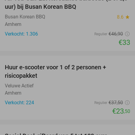
30%
uur) bij Busan Korean BBQ
Busan Korean BBQ
8.6
star
Arnhem
Verkocht: 1.306
€46
,90
Regulier
€33
favorite_border
Huur e-scooter voor 1 of 2 personen +
37%
risicopakket
Veluwe Actief
Arnhem
Verkocht: 224
€37
,50
Regulier
€23
,50
favorite_border