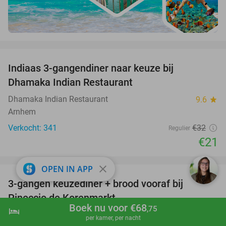
favorite_border
Indiaas 3-gangendiner naar keuze bij
34%
Dhamaka Indian Restaurant
Dhamaka Indian Restaurant
9.6
star
Arnhem
Verkocht: 341
€32
Regulier
€21
favorite_border
close
OPEN IN APP
3-gangen keuzediner + brood vooraf bij
41%
Pinoccio de Korenmarkt
Boek nu voor €68
,75
hotel
shopping_cart
Boek nu
navigate_next
Pinoccio de Korenmarkt Arnhem
9.2
star
per kamer, per nacht