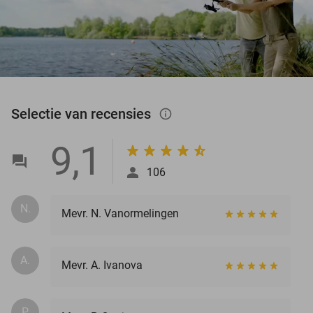
Selectie van recensies
info_outlined
9,1
106
N.
Mevr. N. Vanormelingen
A.
Mevr. A. Ivanova
P.