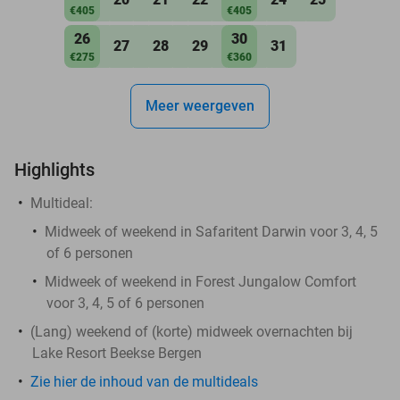
€405
€405
26
30
27
28
29
31
€275
€360
Meer weergeven
Highlights
Multideal:
Midweek of weekend in Safaritent Darwin voor 3, 4, 5
of 6 personen
Midweek of weekend in Forest Jungalow Comfort
voor 3, 4, 5 of 6 personen
(Lang) weekend of (korte) midweek overnachten bij
Lake Resort Beekse Bergen
Zie hier de inhoud van de multideals