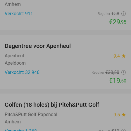
Arnhem
Verkocht: 911
€58
Regulier
€29
,95
favorite_border
Dagentree voor Apenheul
36%
Apenheul
9.4
star
Apeldoorn
Verkocht: 32.946
€30
,50
Regulier
€19
,50
favorite_border
Golfen (18 holes) bij Pitch&Putt Golf
39%
Pitch&Putt Golf Papendal
9.5
star
Arnhem