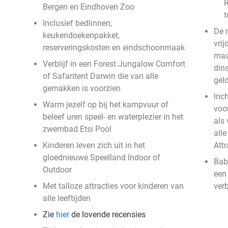
R
Bergen en Eindhoven Zoo
t
Inclusief bedlinnen,
De 
keukendoekenpakket,
vri
reserveringskosten en eindschoonmaak
maa
Verblijf in een Forest Jungalow Comfort
din
of Safaritent Darwin die van alle
gel
gemakken is voorzien
Inc
Warm jezelf op bij het kampvuur of
voo
beleef uren speel- en waterplezier in het
als
zwembad Etsi Pool
alle
Kinderen leven zich uit in het
Att
gloednieuwe Speelland Indoor of
Bab
Outdoor
een
Met talloze attracties voor kinderen van
verb
alle leeftijden
Zie
hier
de lovende recensies