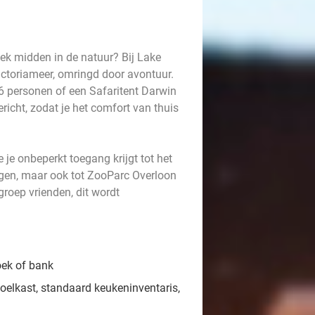
eek midden in de natuur? Bij Lake
Victoriameer, omringd door avontuur.
 6 personen of een Safaritent Darwin
ericht, zodat je het comfort van thuis
 je onbeperkt toegang krijgt tot het
gen, maar ook tot ZooParc Overloon
roep vrienden, dit wordt
oek of bank
elkast, standaard keukeninventaris,