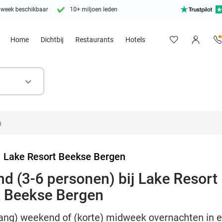
 week beschikbaar
10+ miljoen leden
Home
Dichtbij
Restaurants
Hotels
keyboard_arrow_down
>
Lake Resort Beekse Bergen
d (3-6 personen) bij Lake Resort
k Beekse Bergen
(lang) weekend of (korte) midweek overnachten in 