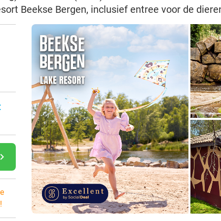
esort Beekse Bergen, inclusief entree voor de diere
:
gate_next
e
!