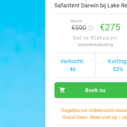
Safaritent Darwin bij Lake R
Regulier
€275
€590
Excl. ca. €2,65 p.p.p.n.
toeristenbelasting
Verkocht:
Korting
46
53%
shopping_cart
Boek nu
navi
Dagelijks om middernacht nieuw
Social Deals. Wees snel, op = op