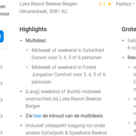
Lake Resort Beekse Bergen
9.1
star
Perfect •
den.
Hilvarenbeek, 5081 NJ
 voor
Highlights
Grote
l
Multideal:
Gel
6 n
Midweek of weekend in Safaritent
Darwin voor 3, 4, 5 of 6 personen
Res
ard_arrow_right
Midweek of weekend in Forest
n
Jungalow Comfort voor 3, 4, 5 of 6
t
personen
D
ard_arrow_right
o
(Lang) weekend of (korte) midweek
overnachten bij Lake Resort Beekse
n
ard_arrow_right
Bergen
v
ard_arrow_right
Zie
hier
de inhoud van de multideals
d
Inclusief onbeperkt toegang tot onder
a
ard_arrow_right
andere Safaripark & Speelland Beekse