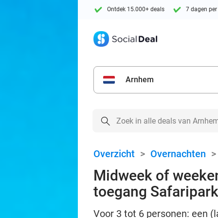
Ontdek 15.000+ deals
7 dagen per
Arnhem
Overzicht
>
Overnachten
Midweek of weeken
toegang Safaripar
Voor 3 tot 6 personen: een 