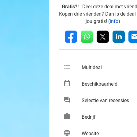
Gratis?!
- Deel deze deal met vrien
Kopen drie vrienden? Dan is de deal
jou gratis! (
info
)
whatsapp
linkedin
fb
mai
list
keybo
Multideal
date_range
keybo
Beschikbaarheid
chat
keybo
Selectie van recensies
work
keybo
Bedrijf
language
keybo
Website