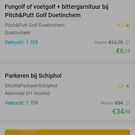
Fungolf of voetgolf + bittergarnituur bij
51%
Pitch&Putt Golf Doetinchem
Pitch&Putt Golf Doetinchem
9.7
star
Doetinchem
Verkocht: 1.705
€12
,75
Regulier
€6
,25
favorite_border
Parkeren bij Schiphol
36%
ShuttleParkerenSchiphol
7.8
star
Aalsmeer (+1 locatie)
Verkocht: 1.709
€54
Regulier
€34
,50