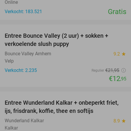
Online
Gratis
Verkocht: 183.521
favorite_border
Entree Bounce Valley (2 uur) + sokken +
41%
verkoelende slush puppy
Bounce Valley Arnhem
9.2
star
Velp
Verkocht: 2.235
€21
,95
Regulier
€12
,95
favorite_border
Entree Wunderland Kalkar + onbeperkt friet,
32%
ijs, frisdrank, koffie, thee en softijs
Wunderland Kalkar
8.9
star
Kalkar