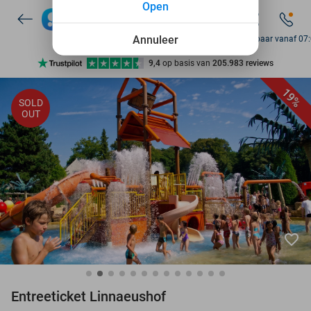
Open
10+ miljoen leden
9,4
op basis van
205.983 reviews
Annuleer
Bereikbaar vanaf 07
Ontdek 15.000+ deals
7 dagen per week beschikbaar
19%
SOLD
10+ miljoen leden
OUT
favorite_border
Entreeticket Linnaeushof