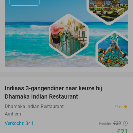
favorite_border
Indiaas 3-gangendiner naar keuze bij
34%
Dhamaka Indian Restaurant
Dhamaka Indian Restaurant
9.6
star
Arnhem
Verkocht: 341
€32
Regulier
€21