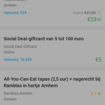
Arnhem
Verkocht: 224
€37
,50
Regulier
€23
,50
favorite_border
Social Deal-giftcard van 5 tot 100 euro
Social Deal Giftcard
Online
€5
Verkocht: 76.855
favorite_border
All-You-Can-Eat tapas (2,5 uur) + nagerecht bij
34%
Ramblas in hartje Arnhem
Ramblas Arnhem
8.7
star
Arnhem