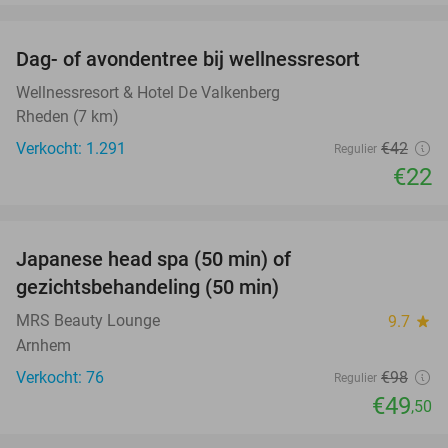
favorite_border
Dag- of avondentree bij wellnessresort
48%
Wellnessresort & Hotel De Valkenberg
Rheden (7 km)
Verkocht: 1.291
€42
Regulier
€22
favorite_border
Japanese head spa (50 min) of
49%
gezichtsbehandeling (50 min)
MRS Beauty Lounge
9.7
star
Arnhem
Verkocht: 76
€98
Regulier
€49
,50
favorite_border