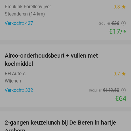
Breukink Forellenvijver
9.8
star
Steenderen (14 km)
Verkocht: 427
€36
Regulier
€17
,95
favorite_border
Airco-onderhoudsbeurt + vullen met
57%
koelmiddel
RH Auto´s
9.7
star
Wijchen
Verkocht: 332
€149
,50
Regulier
€64
favorite_border
2-gangen keuzelunch bij De Beren in hartje
43%
Arnhem