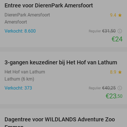
Entree voor DierenPark Amersfoort
24%
DierenPark Amersfoort
9.4
star
Amersfoort
Verkocht: 8.600
€31
,50
Regulier
€24
favorite_border
3-gangen keuzediner bij Het Hof van Lathum
42%
Het Hof van Lathum
8.9
star
Lathum (6 km)
Verkocht: 373
€40
,25
Regulier
€23
,50
favorite_border
Dagentree voor WILDLANDS Adventure Zoo
24%