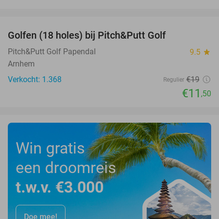
favorite_border
Golfen (18 holes) bij Pitch&Putt Golf
39%
Pitch&Putt Golf Papendal
9.5
star
Arnhem
Verkocht: 1.368
€19
Regulier
€11
,50
Win gratis
een droomreis
t.w.v. €3.000
Doe mee!