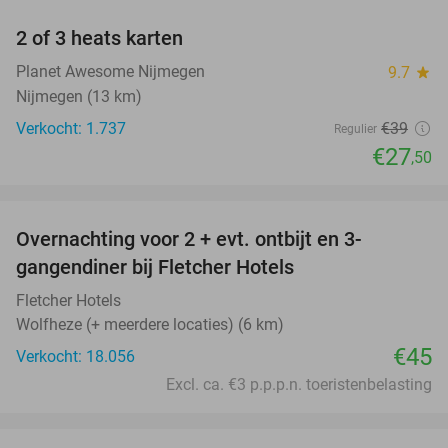
2 of 3 heats karten
29%
Planet Awesome Nijmegen
9.7
star
Nijmegen (13 km)
Verkocht: 1.737
€39
Regulier
€27
,50
favorite_border
Overnachting voor 2 + evt. ontbijt en 3-
gangendiner bij Fletcher Hotels
Fletcher Hotels
Wolfheze (+ meerdere locaties) (6 km)
€45
Verkocht: 18.056
Excl. ca. €3 p.p.p.n. toeristenbelasting
favorite_border