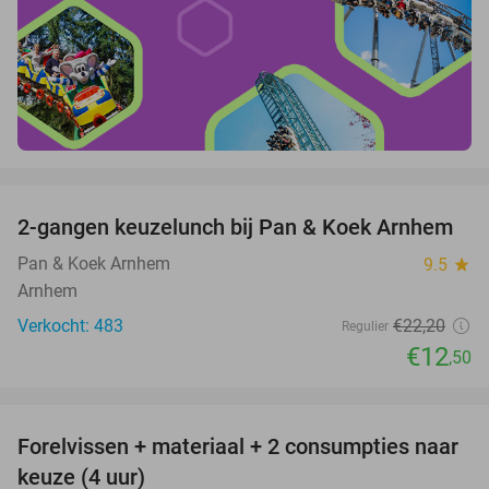
favorite_border
2-gangen keuzelunch bij Pan & Koek Arnhem
44%
Pan & Koek Arnhem
9.5
star
Arnhem
Verkocht: 483
€22
,20
Regulier
€12
,50
favorite_border
Forelvissen + materiaal + 2 consumpties naar
50%
keuze (4 uur)