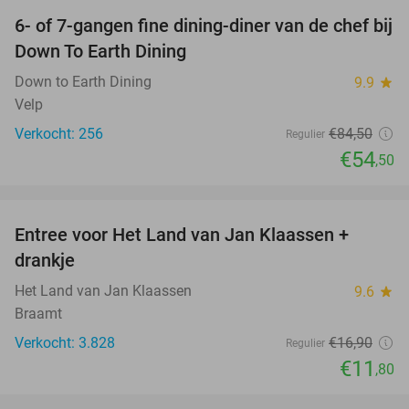
6- of 7-gangen fine dining-diner van de chef bij
36%
Down To Earth Dining
Down to Earth Dining
9.9
star
Velp
Verkocht: 256
€84
,50
Regulier
€54
,50
favorite_border
Entree voor Het Land van Jan Klaassen +
30%
drankje
Het Land van Jan Klaassen
9.6
star
Braamt
Verkocht: 3.828
€16
,90
Regulier
€11
,80
favorite_border