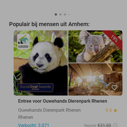
Populair bij mensen uit Arnhem:
19%
favorite_border
Entree voor Ouwehands Dierenpark Rhenen
Ouwehands Dierenpark Rhenen
9.5
star
Rhenen
Verkocht: 3.071
€31
,50
Regulier