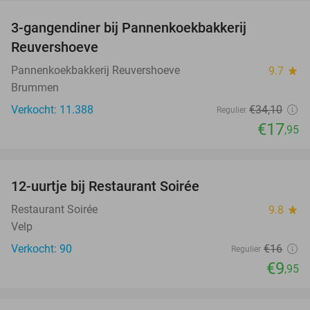
3-gangendiner bij Pannenkoekbakkerij
47%
Reuvershoeve
Pannenkoekbakkerij Reuvershoeve
9.7
star
Brummen
Verkocht: 11.388
€34
,10
Regulier
€17
,95
favorite_border
12-uurtje bij Restaurant Soirée
38%
Restaurant Soirée
9.8
star
Velp
Verkocht: 90
€16
Regulier
€9
,95
favorite_border