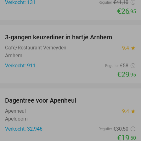
Verkocht: 131
€41
,10
Regulier
€26
,95
favorite_border
3-gangen keuzediner in hartje Arnhem
48%
Café/Restaurant Verheyden
9.4
star
Arnhem
Verkocht: 911
€58
Regulier
€29
,95
favorite_border
Dagentree voor Apenheul
36%
Apenheul
9.4
star
Apeldoorn
Verkocht: 32.946
€30
,50
Regulier
€19
,50