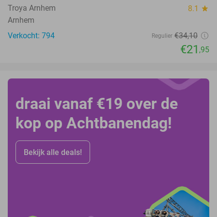
Troya Arnhem
8.1
star
Arnhem
Verkocht: 794
€34
,10
Regulier
€21
,95
draai vanaf €19 over de
kop op Achtbanendag!
Bekijk alle deals!