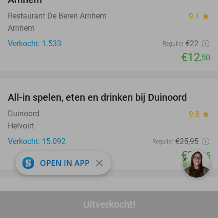
Restaurant De Beren Arnhem
9.1
star
Arnhem
Verkocht: 1.533
€22
Regulier
€12
,50
favorite_border
All-in spelen, eten en drinken bij Duinoord
19%
Duinoord
9.8
star
Helvoirt
Verkocht: 15.092
€25
,95
Regulier
€20
,95
close
OPEN IN APP
favorite_border
Anti-stress-sessie (1,5 uur)
60%
Uitverkocht!
Viktoria Vagács
9.9
star