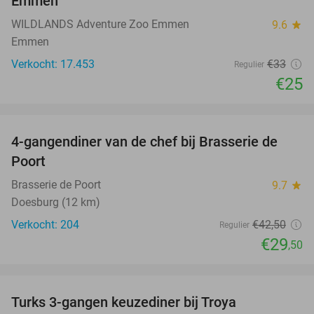
Emmen
WILDLANDS Adventure Zoo Emmen
9.6
star
Emmen
Verkocht: 17.453
€33
Regulier
€25
favorite_border
4-gangendiner van de chef bij Brasserie de
31%
Poort
Brasserie de Poort
9.7
star
Doesburg (12 km)
Verkocht: 204
€42
,50
Regulier
€29
,50
favorite_border
Turks 3-gangen keuzediner bij Troya
36%