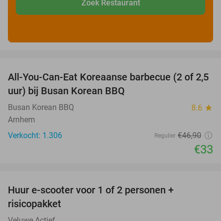
Zoek Restaurant
favorite_border
All-You-Can-Eat Koreaanse barbecue (2 of 2,5
30%
uur) bij Busan Korean BBQ
Busan Korean BBQ
8.6
star
Arnhem
Verkocht: 1.306
€46
,90
Regulier
€33
favorite_border
Huur e-scooter voor 1 of 2 personen +
37%
risicopakket
Veluwe Actief