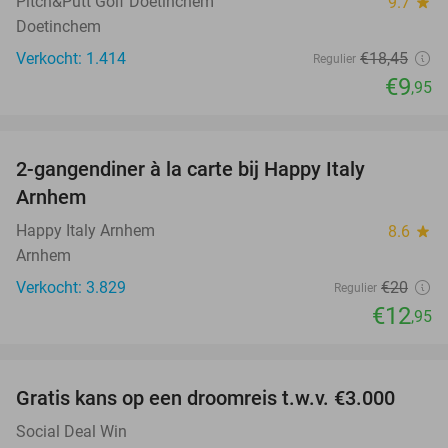
Pitch&Putt Golf Doetinchem
9.7
star
Doetinchem
Verkocht: 1.414
€18
,45
Regulier
€9
,95
favorite_border
2-gangendiner à la carte bij Happy Italy
35%
Arnhem
Happy Italy Arnhem
8.6
star
Arnhem
Verkocht: 3.829
€20
Regulier
€12
,95
favorite_border
Gratis kans op een droomreis t.w.v. €3.000
Social Deal Win