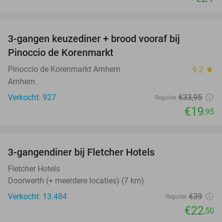
favorite_border
3-gangen keuzediner + brood vooraf bij
41%
Pinoccio de Korenmarkt
Pinoccio de Korenmarkt Arnhem
9.2
star
Arnhem
Verkocht: 927
€33
,95
Regulier
€19
,95
favorite_border
3-gangendiner bij Fletcher Hotels
42%
Fletcher Hotels
Doorwerth (+ meerdere locaties) (7 km)
Verkocht: 13.484
€39
Regulier
€22
,50