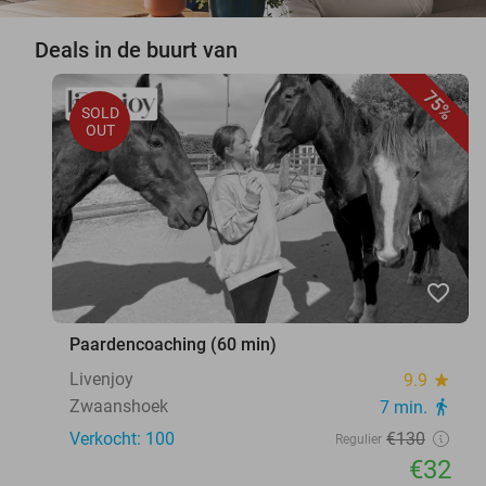
Deals in de buurt van
75%
SOLD
OUT
favorite_border
Paardencoaching (60 min)
Livenjoy
9.9
star
Zwaanshoek
7 min.
directions_walk
Verkocht: 100
€130
Regulier
€32