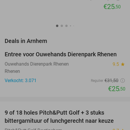
€25
,50
favorite_border
Deals in Arnhem
Entree voor Ouwehands Dierenpark Rhenen
19%
Ouwehands Dierenpark Rhenen
9.5
star
Rhenen
Verkocht: 3.071
€31
,50
Regulier
€25
,50
favorite_border
9 of 18 holes Pitch&Putt Golf + 3 stuks
46%
bittergarnituur of lunchgerecht naar keuze