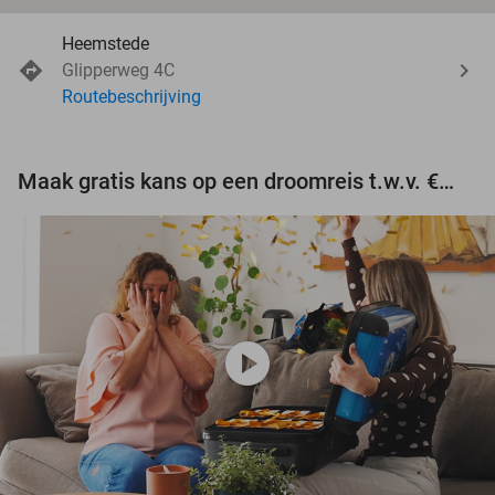
Heemstede
Glipperweg 4C
Routebeschrijving
Maak gratis kans op een droomreis t.w.v. €3.000!
play_circle