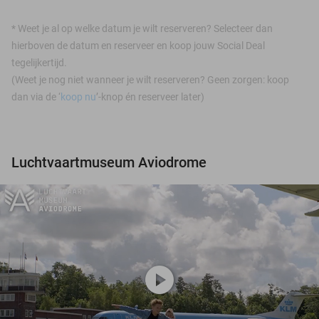
*
Weet je al op welke datum je wilt reserveren? Selecteer dan
hierboven de datum en reserveer en koop jouw Social Deal
tegelijkertijd.
(Weet je nog niet wanneer je wilt reserveren? Geen zorgen: koop
dan via de ‘
koop nu
’-knop én reserveer later)
Luchtvaartmuseum Aviodrome
play_circle