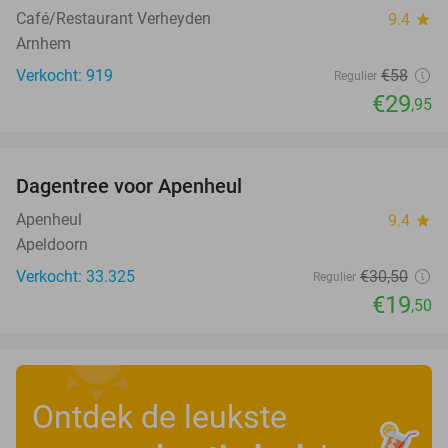
Café/Restaurant Verheyden
9.4
star
Arnhem
Verkocht: 919
€58
Regulier
€29
,95
favorite_border
Dagentree voor Apenheul
36%
Apenheul
9.4
star
Apeldoorn
Verkocht: 33.325
€30
,50
Regulier
€19
,50
Ontdek de leukste