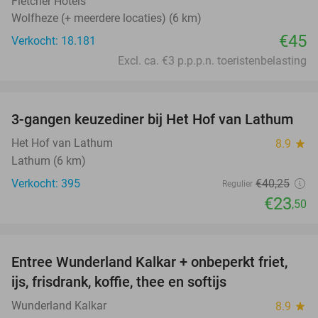
Fletcher Hotels
Wolfheze (+ meerdere locaties) (6 km)
€45
Verkocht: 18.181
Excl. ca. €3 p.p.p.n. toeristenbelasting
favorite_border
3-gangen keuzediner bij Het Hof van Lathum
42%
Het Hof van Lathum
8.9
star
Lathum (6 km)
Verkocht: 395
€40
,25
Regulier
€23
,50
favorite_border
Entree Wunderland Kalkar + onbeperkt friet,
32%
ijs, frisdrank, koffie, thee en softijs
Wunderland Kalkar
8.9
star