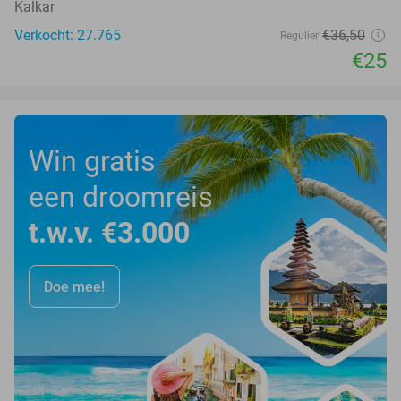
Kalkar
Verkocht: 27.765
€36
,50
Regulier
€25
Win gratis
een droomreis
t.w.v. €3.000
Doe mee!