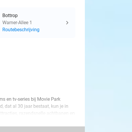
Bottrop
Warner-Allee 1
Routebeschrijving
ms en tv-series bij Movie Park
, dat al 30 jaar bestaat, kun je in
racties, razendsnelle achtbanen en
 en tv-helden laten meevoeren naar
ls de puppy's van PAW Patrol, Dora