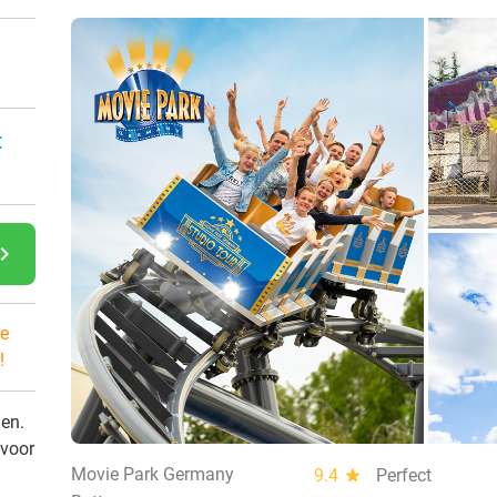
:
gate_next
e
!
den.
 voor
Movie Park Germany
9.4
star
Perfect