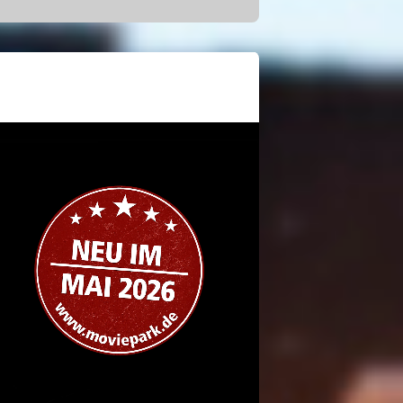
eam zorgt deze zomer voor
show staat gepland voor het begin
e verrassing bezorgen. Meet &
“Nickelodeon Dance Party” wachten
 podium en bieden entertainment
ert Movie Park zijn grote parade
igen en floats in studio- en
 de entertainment crew en de
n de lopende filmflap S.A.M.
ermany de spectaculaire attractie
werking met Paramount Pictures
Hollywood-studio-ervaring, waarin je
 indrukwekkende filmsets tot een
 letterlijk midden in de actie en