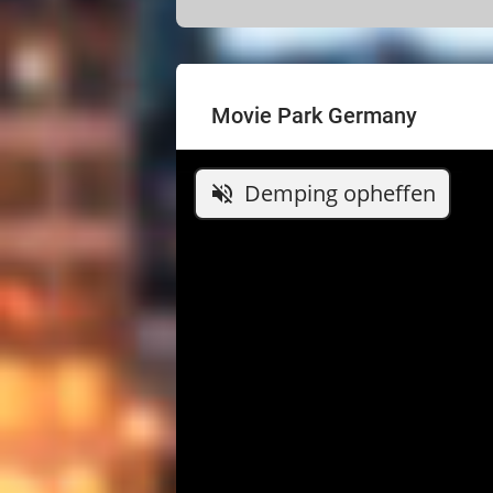
Movie Park Germany
Demping opheffen
volume_off