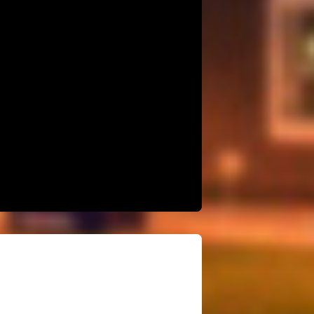
niet! Neem plaats in de spectaculaire
g. Deze familie-achtbaan,
e mee op een tot 60 km/uur Hollywood-
 de intergalactische Star Trek-
ctie!