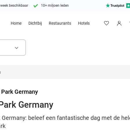
 week beschikbaar
10+ miljoen leden
Home
Dichtbij
Restaurants
Hotels
keyboard_arrow_down
 Park Germany
 Park Germany
 Germany: beleef een fantastische dag met de hele
ark