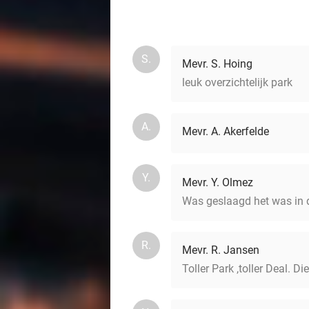
S.
Mevr. S. Hoing
leuk overzichtelijk park
A.
Mevr. A. Akerfelde
Y.
Mevr. Y. Olmez
Was geslaagd het was in d
R.
Mevr. R. Jansen
Toller Park ,toller Deal. 