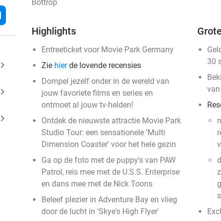
Bottrop
l
Highlights
Grote
Entreeticket voor Movie Park Germany
Gel
30 
ard_arrow_right
Zie
hier
de lovende recensies
Bek
Dompel jezelf onder in de wereld van
van
ard_arrow_right
jouw favoriete films en series en
ontmoet al jouw tv-helden!
Res
ard_arrow_right
Ontdek de nieuwste attractie Movie Park
n
Studio Tour: een sensationele 'Multi
r
Dimension Coaster' voor het hele gezin
v
Ga op de foto met de puppy's van PAW
d
Patrol, reis mee met de U.S.S. Enterprise
z
en dans mee met de Nick Toons
g
Beleef plezier in Adventure Bay en vlieg
door de lucht in 'Skye's High Flyer'
Exc