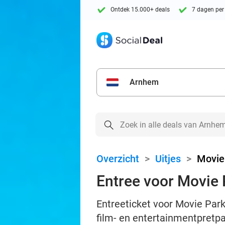
Ontdek 15.000+ deals
7 dagen per
Arnhem
Overzicht
>
Uitjes
>
Movie
Entree voor Movie
Entreeticket voor Movie Park
film- en entertainmentpretp