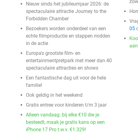
zowe
Nieuw sinds het jubileumjaar 2026: de
spectaculaire attractie Journey to the
Hon
Forbidden Chamber
Vra
Bezoekers worden onderdeel van een
05
o
echte filmproductie en stappen midden
Koo
in de actie
aan
Europa's grootste film- en
entertainmentpretpark met meer dan 40
spectaculaire attracties en shows
Een fantastische dag uit voor de hele
familie!
Ook geldig in het weekend
Gratis entree voor kinderen t/m 3 jaar
Alleen vandaag: bij elke €10 die je
besteedt, maak je gratis kans op een
iPhone 17 Pro t.w.v. €1.329!