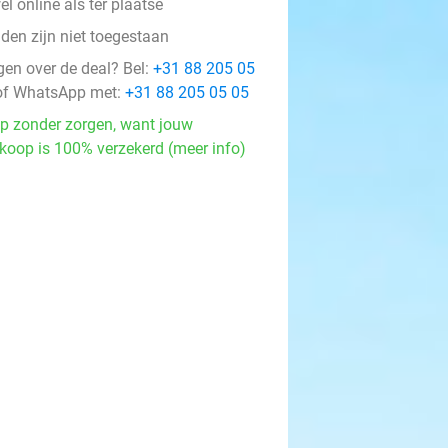
l online als ter plaatse
den zijn niet toegestaan
gen over de deal? Bel:
+31 88 205 05
f WhatsApp met:
+31 88 205 05 05
p zonder zorgen, want jouw
koop is 100% verzekerd (meer info)