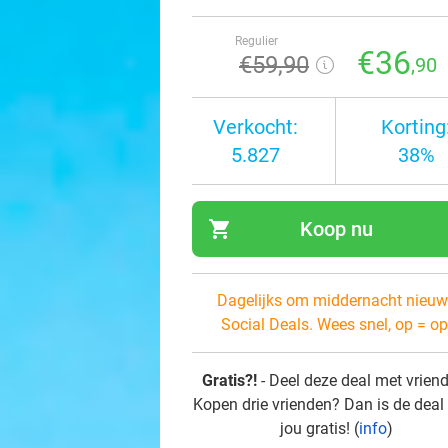
Regulier
€36
€59
,90
,90
Verkocht:
Korting
5.827
38%
shopping_cart
Koop nu
navi
Dagelijks om middernacht nieuw
Social Deals. Wees snel, op = op
Gratis?!
- Deel deze deal met vrien
Kopen drie vrienden? Dan is de deal
jou gratis! (
info
)