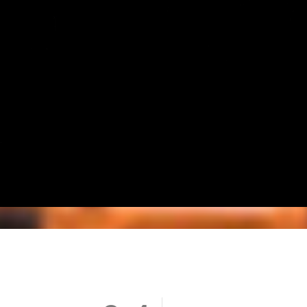
Vergeet ook zeker de attractie Movie Park Studio Tour 
'Multi Dimension Coaster' en beleef een unieke ervarin
geïnspireerd op de filmstudio's in Californië, neemt j
tour met verschillende sets. Of trotseer als echte durfal
achtbaan. Laat je verrassen door deze spannende attra