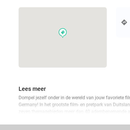
events
Lees meer
Dompel jezelf onder in de wereld van jouw favoriete fil
Germany! In het grootste film- en pretpark van Duitsland
zeven themagebieden meer dan 40 adembenemende att
sensationele shows beleven en je door beroemde film-
de wereld van de film. Ontmoet je favoriete helden zoa