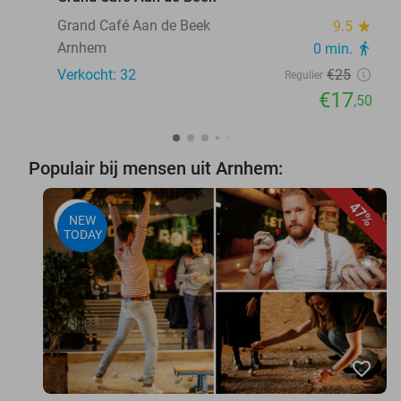
Grand Café Aan de Beek
9.5
star
Arnhem
0 min.
directions_walk
Verkocht: 32
€25
Regulier
€17
,50
Populair bij mensen uit Arnhem:
47%
NEW
TODAY
favorite_border