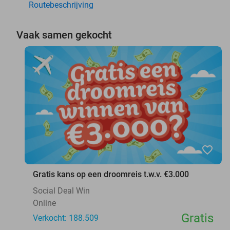
Routebeschrijving
Vaak samen gekocht
favorite_border
Gratis kans op een droomreis t.w.v. €3.000
Social Deal Win
Online
Gratis
Verkocht: 188.509