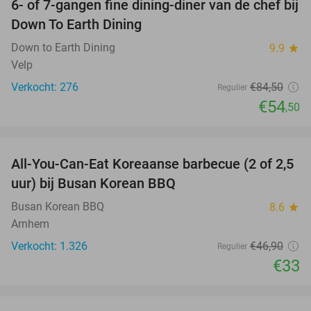
6- of 7-gangen fine dining-diner van de chef bij
36%
Down To Earth Dining
Down to Earth Dining
9.9
star
Velp
Verkocht: 276
€84
,50
Regulier
€54
,50
favorite_border
All-You-Can-Eat Koreaanse barbecue (2 of 2,5
30%
uur) bij Busan Korean BBQ
Busan Korean BBQ
8.6
star
Arnhem
Verkocht: 1.326
€46
,90
Regulier
€33
favorite_border