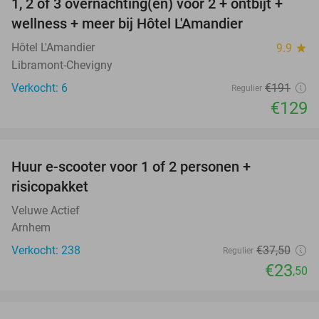
1, 2 of 3 overnachting(en) voor 2 + ontbijt +
32%
NEW
wellness + meer bij Hôtel L'Amandier
TODAY
Hôtel L'Amandier
9.9
star
Libramont-Chevigny
Verkocht: 6
€191
Regulier
€129
favorite_border
Huur e-scooter voor 1 of 2 personen +
37%
risicopakket
Veluwe Actief
Arnhem
Verkocht: 238
€37
,50
Regulier
€23
,50
favorite_border