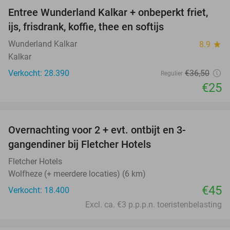
Entree Wunderland Kalkar + onbeperkt friet,
32%
ijs, frisdrank, koffie, thee en softijs
Wunderland Kalkar
8.9
star
Kalkar
Verkocht: 28.390
€36
,50
Regulier
€25
favorite_border
Overnachting voor 2 + evt. ontbijt en 3-
gangendiner bij Fletcher Hotels
Fletcher Hotels
Wolfheze (+ meerdere locaties) (6 km)
€45
Verkocht: 18.400
Excl. ca. €3 p.p.p.n. toeristenbelasting
favorite_border