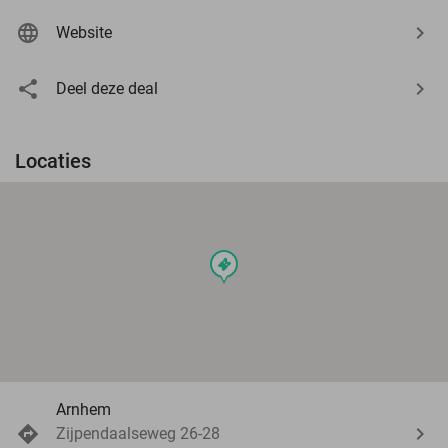
Website
Deel deze deal
Locaties
events
Arnhem
Zijpendaalseweg 26-28