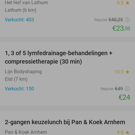
Het Hof van Lathum
8.9
star
Lathum (6 km)
Verkocht: 403
€40
,25
Regulier
€23
,50
favorite_border
1, 3 of 5 lymfedrainage-behandelingen +
51%
compressietherapie (30 min)
Lijn Bodyshaping
10.0
star
Elst (7 km)
Verkocht: 150
€49
Regulier
€24
favorite_border
2-gangen keuzelunch bij Pan & Koek Arnhem
44%
Pan & Koek Arnhem
9.6
star