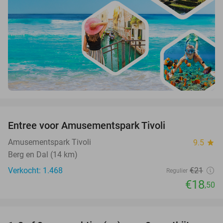
favorite_border
Entree voor Amusementspark Tivoli
12%
Amusementspark Tivoli
9.5
star
Berg en Dal (14 km)
Verkocht: 1.468
€21
Regulier
€18
,50
favorite_border