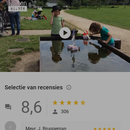
play_circle
Selectie van recensies
info_outlined
8,6
306
J.
Mevr. J. Bruggeman