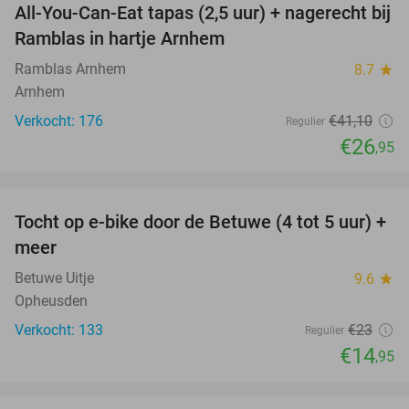
All-You-Can-Eat tapas (2,5 uur) + nagerecht bij
34%
Ramblas in hartje Arnhem
Ramblas Arnhem
8.7
star
Arnhem
Verkocht: 176
€41
,10
Regulier
€26
,95
favorite_border
Tocht op e-bike door de Betuwe (4 tot 5 uur) +
35%
meer
Betuwe Uitje
9.6
star
Opheusden
Verkocht: 133
€23
Regulier
€14
,95
favorite_border