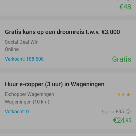
€48
favorite_border
Gratis kans op een droomreis t.w.v. €3.000
Social Deal Win
Online
Gratis
Verkocht: 188.508
favorite_border
Huur e-copper (3 uur) in Wageningen
29%
NEW
TODAY
E-chopper Wageningen
9.4
star
Wageningen (10 km)
Verkocht: 0
€35
Regulier
€24
,95