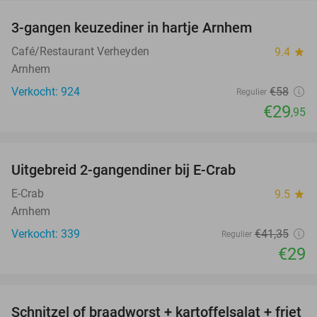
3-gangen keuzediner in hartje Arnhem
48%
Café/Restaurant Verheyden
9.4
star
Arnhem
Verkocht: 924
€58
Regulier
€29
,95
favorite_border
Uitgebreid 2-gangendiner bij E-Crab
30%
E-Crab
9.5
star
Arnhem
Verkocht: 339
€41
,35
Regulier
€29
favorite_border
Schnitzel of braadworst + kartoffelsalat + friet