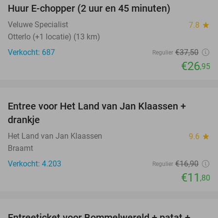
Huur E-chopper (2 uur en 45 minuten)
28%
Veluwe Specialist
7.8
star
Otterlo (+1 locatie) (13 km)
Verkocht: 687
€37
,50
Regulier
€26
,95
favorite_border
Entree voor Het Land van Jan Klaassen +
30%
drankje
Het Land van Jan Klaassen
9.6
star
Braamt
Verkocht: 4.203
€16
,90
Regulier
€11
,80
favorite_border
Entreeticket voor Bommelwereld + patat +