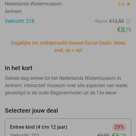
Nederlands Watermuseum
8.6
star
Arnhem
Verkocht: 218
€12
,50
Regulier
€8
,75
Dagelijks om middernacht nieuwe Social Deals. Wees
snel, op = op!
In het kort
Gehele dag entree tot het Nederlands Watermuseum in
Arnhem: interactief museum over alle aspecten van water,
gevestigd in de oude Begijnenmolen uit de 13e eeuw
Selecteer jouw deal
Entree kind (4 t/m 12 jaar)
29%
€6
Verkocht: 101
€9
,50
,75