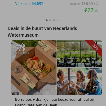
Verkocht: 34.592
€35
,50
Regulier
€27
,50
Deals in de buurt van Nederlands
Watermuseum
30%
favorite_border
Borrelbox + drankje naar keuze voor afhaal bij
Grand Café Aan de Beek