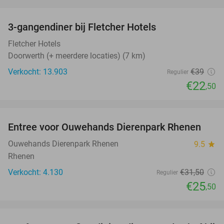
favorite_border
3-gangendiner bij Fletcher Hotels
42%
Fletcher Hotels
Doorwerth (+ meerdere locaties) (7 km)
Verkocht: 13.903
€39
Regulier
€22
,50
favorite_border
Entree voor Ouwehands Dierenpark Rhenen
19%
Ouwehands Dierenpark Rhenen
9.5
star
Rhenen
Verkocht: 4.130
€31
,50
Regulier
€25
,50
favorite_border