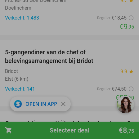
Pitch&Putt Golf Doetinchem
9.7
star
Doetinchem
Verkocht: 1.483
€18
,45
Regulier
€9
,95
favorite_border
5-gangendiner van de chef of
20%
belevingsarrangement bij Bridot
Bridot
9.9
star
Elst (6 km)
Verkocht: 141
€74
,50
Regulier
€59
,50
close
OPEN IN APP
favorite_border
Overnachting + ontbijt + late check-out voor 2
36%
€8
shopping_cart
Selecteer deal
,75
in Arnhem