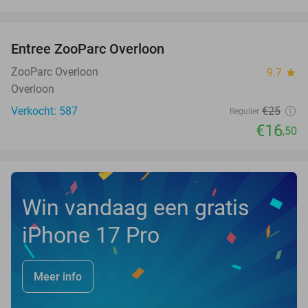
favorite_border
Entree ZooParc Overloon
34%
NEW
TODAY
ZooParc Overloon
9.7
star
Overloon
Verkocht: 587
€25
Regulier
€16
,50
Win vandaag een gratis
iPhone 17 Pro
Meer info