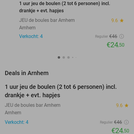
1 uur jeu de boulen (2 tot 6 personen) incl.
drankje + evt. hapjes
JEU de boules bar Arnhem
9.6
star
Arnhem
Verkocht: 4
€46
Regulier
€24
,50
favorite_border
Deals in Arnhem
1 uur jeu de boulen (2 tot 6 personen) incl.
47%
NEW
drankje + evt. hapjes
TODAY
JEU de boules bar Arnhem
9.6
star
Arnhem
Verkocht: 4
€46
Regulier
€24
,50