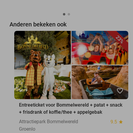
Anderen bekeken ook
23%
favorite_border
Entreeticket voor Bommelwereld + patat + snack
+ frisdrank of koffie/thee + appelgebak
Attractiepark Bommelwereld
9.5
star
Groenlo