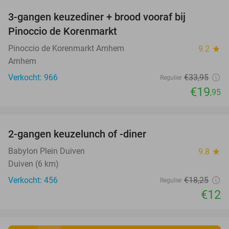
3-gangen keuzediner + brood vooraf bij
41%
Pinoccio de Korenmarkt
Pinoccio de Korenmarkt Arnhem
9.2
star
Arnhem
Verkocht: 966
€33
,95
Regulier
€19
,95
favorite_border
2-gangen keuzelunch of -diner
34%
Babylon Plein Duiven
9.8
star
Duiven (6 km)
Verkocht: 456
€18
,25
Regulier
€12