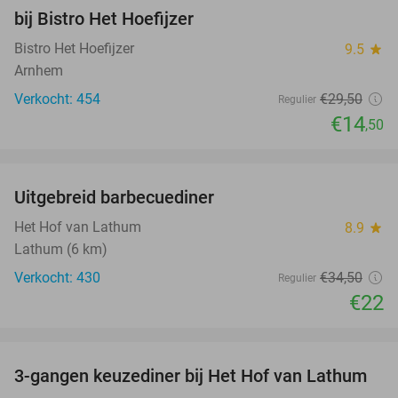
51%
bij Bistro Het Hoefijzer
Bistro Het Hoefijzer
9.5
star
Arnhem
Verkocht: 454
€29
,50
Regulier
€14
,50
favorite_border
Uitgebreid barbecuediner
36%
Het Hof van Lathum
8.9
star
Lathum (6 km)
Verkocht: 430
€34
,50
Regulier
€22
favorite_border
3-gangen keuzediner bij Het Hof van Lathum
42%