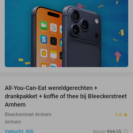
favorite_border
All-You-Can-Eat wereldgerechten +
25%
drankpakket + koffie of thee bij Bleeckerstreet
Arnhem
Bleeckerstreet Arnhem
9.8
star
Arnhem
Verkocht: 406
€64
,15
Regulier