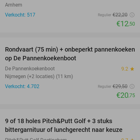
Arnhem
Verkocht: 517
€22
,20
Regulier
€12
,50
favorite_border
Rondvaart (75 min) + onbeperkt pannenkoeken
30%
op De Pannenkoekenboot
De Pannenkoekenboot
9.2
star
Nijmegen (+2 locaties) (11 km)
Verkocht: 4.702
€29
,50
Regulier
€20
,75
favorite_border
9 of 18 holes Pitch&Putt Golf + 3 stuks
46%
bittergarnituur of lunchgerecht naar keuze