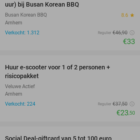
uur) bij Busan Korean BBQ
Busan Korean BBQ
8.6
star
Arnhem
Verkocht: 1.312
€46
,90
Regulier
€33
favorite_border
Huur e-scooter voor 1 of 2 personen +
37%
risicopakket
Veluwe Actief
Arnhem
Verkocht: 224
€37
,50
Regulier
€23
,50
favorite_border
Social Deal-giftcard van 5 tot 100 euro