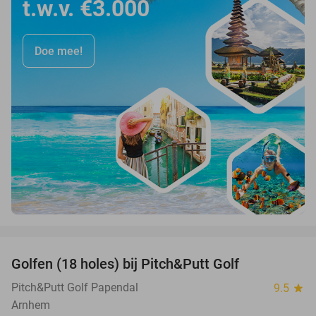
t.w.v. €3.000
Doe mee!
favorite_border
Golfen (18 holes) bij Pitch&Putt Golf
39%
Pitch&Putt Golf Papendal
9.5
star
Arnhem