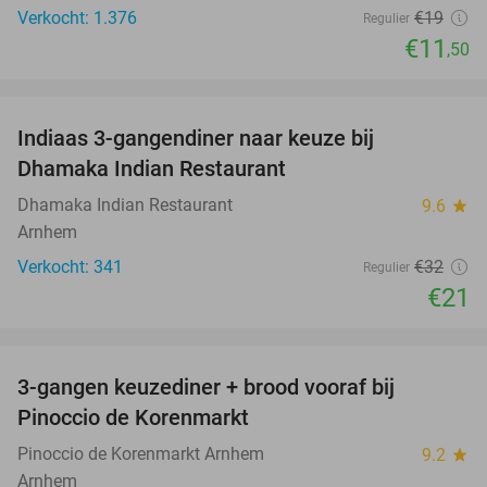
Verkocht: 1.376
€19
Regulier
€11
,50
favorite_border
Indiaas 3-gangendiner naar keuze bij
34%
Dhamaka Indian Restaurant
Dhamaka Indian Restaurant
9.6
star
Arnhem
Verkocht: 341
€32
Regulier
€21
favorite_border
3-gangen keuzediner + brood vooraf bij
41%
Pinoccio de Korenmarkt
Pinoccio de Korenmarkt Arnhem
9.2
star
Arnhem