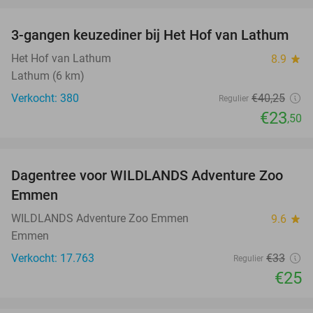
favorite_border
3-gangen keuzediner bij Het Hof van Lathum
42%
Het Hof van Lathum
8.9
star
Lathum (6 km)
Verkocht: 380
€40
,25
Regulier
€23
,50
favorite_border
Dagentree voor WILDLANDS Adventure Zoo
24%
Emmen
WILDLANDS Adventure Zoo Emmen
9.6
star
Emmen
Verkocht: 17.763
€33
Regulier
€25
favorite_border