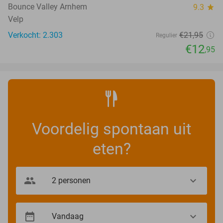
Bounce Valley Arnhem
9.3
star
Velp
Verkocht: 2.303
€21
,95
Regulier
€12
,95
Voordelig spontaan uit
eten?