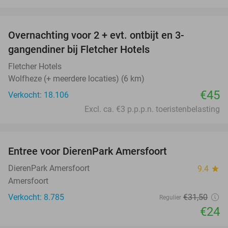
favorite_border
Overnachting voor 2 + evt. ontbijt en 3-
gangendiner bij Fletcher Hotels
Fletcher Hotels
Wolfheze (+ meerdere locaties) (6 km)
€45
Verkocht: 18.106
Excl. ca. €3 p.p.p.n. toeristenbelasting
favorite_border
Entree voor DierenPark Amersfoort
24%
DierenPark Amersfoort
9.4
star
Amersfoort
Verkocht: 8.785
€31
,50
Regulier
€24