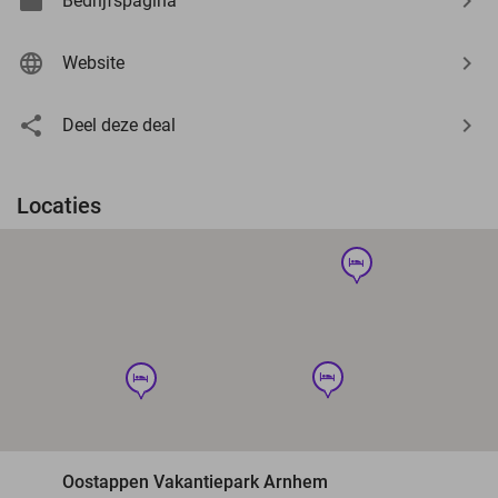
Bedrijfspagina
Website
Deel deze deal
Locaties
hotel
hotel
hotel
Oostappen Vakantiepark Arnhem