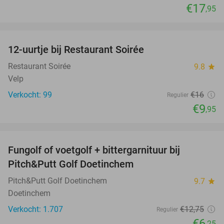
€17
,95
favorite_border
12-uurtje bij Restaurant Soirée
38%
Restaurant Soirée
9.8
star
Velp
Verkocht: 99
€16
Regulier
€9
,95
favorite_border
Fungolf of voetgolf + bittergarnituur bij
51%
Pitch&Putt Golf Doetinchem
Pitch&Putt Golf Doetinchem
9.7
star
Doetinchem
Verkocht: 1.707
€12
,75
Regulier
€6
,25