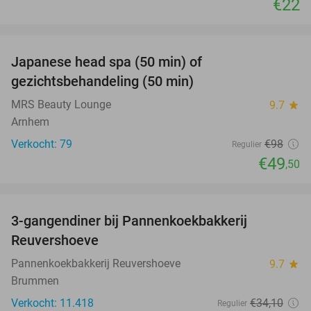
€22
favorite_border
Japanese head spa (50 min) of
49%
gezichtsbehandeling (50 min)
MRS Beauty Lounge
9.7
star
Arnhem
Verkocht: 79
€98
Regulier
€49
,50
favorite_border
3-gangendiner bij Pannenkoekbakkerij
47%
Reuvershoeve
Pannenkoekbakkerij Reuvershoeve
9.7
star
Brummen
Verkocht: 11.418
€34
,10
Regulier