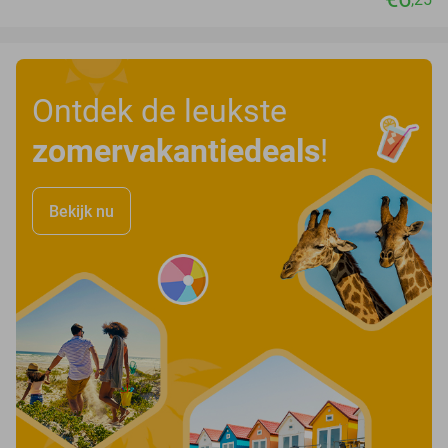
Ontdek de leukste
zomervakantiedeals
!
Bekijk nu