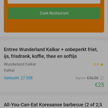
Zoek Restaurant
favorite_border
Entree Wunderland Kalkar + onbeperkt friet,
32%
ijs, frisdrank, koffie, thee en softijs
Wunderland Kalkar
8.9
star
Kalkar
Verkocht: 27.558
€36
,50
Regulier
€25
favorite_border
All-You-Can-Eat Koreaanse barbecue (2 of 2,5
30%