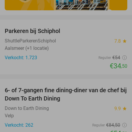
favorite_border
Parkeren bij Schiphol
36%
ShuttleParkerenSchiphol
7.8
star
Aalsmeer (+1 locatie)
Verkocht: 1.723
€54
Regulier
€34
,50
favorite_border
6- of 7-gangen fine dining-diner van de chef bij
36%
Down To Earth Dining
Down to Earth Dining
9.9
star
Velp
Verkocht: 262
€84
,50
Regulier