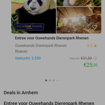
favorite_border
Entree voor Ouwehands Dierenpark Rhenen
Ouwehands Dierenpark Rhenen
9.5
star
Rhenen
Verkocht: 3.339
€31
,50
Regulier
€25
,50
favorite_border
Deals in Arnhem
Entree voor Ouwehands Dierenpark Rhenen