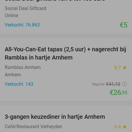
Social Deal Giftcard
Online
€5
Verkocht: 76.863
favorite_border
All-You-Can-Eat tapas (2,5 uur) + nagerecht bij
34%
Ramblas in hartje Arnhem
Ramblas Arnhem
8.7
star
Arnhem
Verkocht: 143
€41
,10
Regulier
€26
,95
favorite_border
3-gangen keuzediner in hartje Arnhem
48%
Café/Restaurant Verheyden
9.4
star