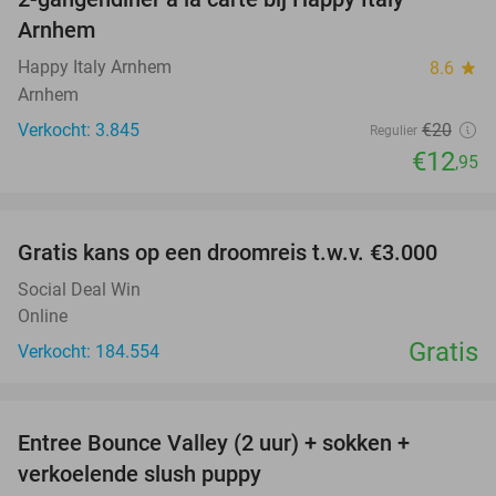
35%
Arnhem
Happy Italy Arnhem
8.6
star
Arnhem
Verkocht: 3.845
€20
Regulier
€12
,95
favorite_border
Gratis kans op een droomreis t.w.v. €3.000
Social Deal Win
Online
Gratis
Verkocht: 184.554
favorite_border
Entree Bounce Valley (2 uur) + sokken +
41%
verkoelende slush puppy