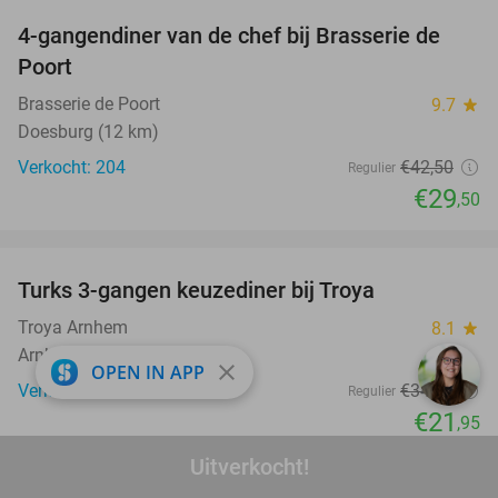
4-gangendiner van de chef bij Brasserie de
31%
Poort
Brasserie de Poort
9.7
star
Doesburg (12 km)
Verkocht: 204
€42
,50
Regulier
€29
,50
favorite_border
Turks 3-gangen keuzediner bij Troya
36%
Troya Arnhem
8.1
star
Arnhem
close
OPEN IN APP
Verkocht: 798
€34
,10
Regulier
€21
,95
favorite_border
Uitverkocht!