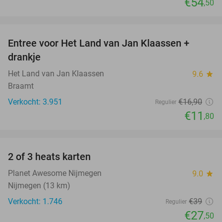
€54
,50
favorite_border
Entree voor Het Land van Jan Klaassen +
30%
drankje
Het Land van Jan Klaassen
9.6
star
Braamt
Verkocht: 3.951
€16
,90
Regulier
€11
,80
favorite_border
2 of 3 heats karten
29%
Planet Awesome Nijmegen
9.0
star
Nijmegen (13 km)
Verkocht: 1.746
€39
Regulier
€27
,50