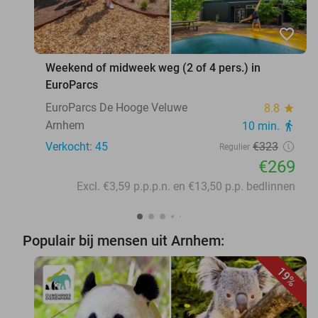
favorite_border
Weekend of midweek weg (2 of 4 pers.) in
EuroParcs
EuroParcs De Hooge Veluwe
8.8
star
Arnhem
10 min.
directions_walk
Verkocht: 45
€323
Regulier
€269
Excl. €3,59 p.p.p.n. en €13,50 p.p. bedlinnen
Populair bij mensen uit Arnhem:
19%