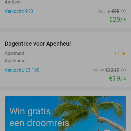
Arnhem
Verkocht: 913
€58
Regulier
€29
,95
favorite_border
Dagentree voor Apenheul
36%
Apenheul
9.4
star
Apeldoorn
Verkocht: 33.190
€30
,50
Regulier
€19
,50
Win gratis
een droomreis