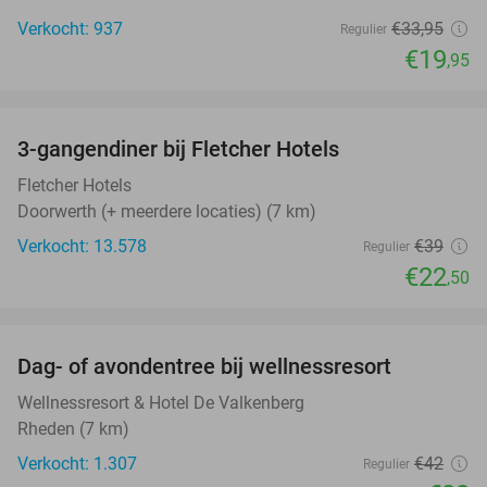
Verkocht: 937
€33
,95
Regulier
€19
,95
favorite_border
3-gangendiner bij Fletcher Hotels
42%
Fletcher Hotels
Doorwerth (+ meerdere locaties) (7 km)
Verkocht: 13.578
€39
Regulier
€22
,50
favorite_border
Dag- of avondentree bij wellnessresort
48%
Wellnessresort & Hotel De Valkenberg
Rheden (7 km)
Verkocht: 1.307
€42
Regulier