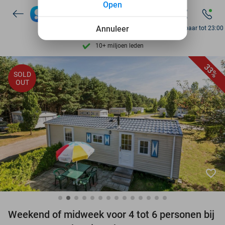
Open
Ontdek 15.000+ deals
7 dagen per week beschikbaar
Annuleer
Bereikbaar tot 23:00
10+ miljoen leden
9,4
op basis van
206.043 reviews
33%
SOLD
Ontdek 15.000+ deals
OUT
7 dagen per week beschikbaar
10+ miljoen leden
favorite_border
Weekend of midweek voor 4 tot 6 personen bij