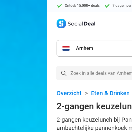
Ontdek 15.000+ deals
7 dagen per
Arnhem
Overzicht
>
Eten & Drinken
2-gangen keuzelun
2-gangen keuzelunch bij Pan
ambachtelijke pannenkoek m