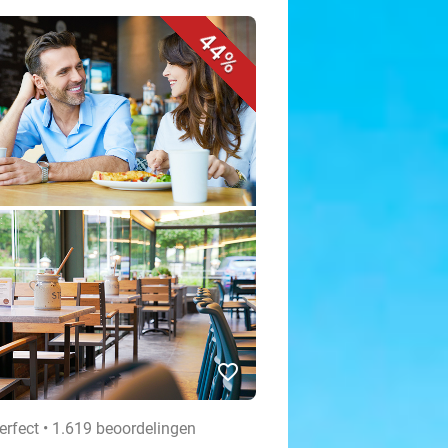
44%
favorite_border
erfect • 1.619 beoordelingen