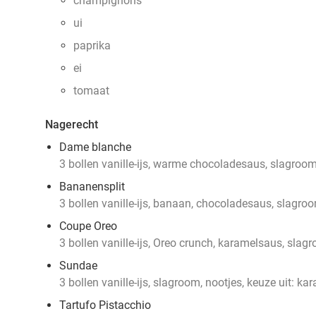
champignons
ui
paprika
ei
tomaat
Nagerecht
Dame blanche
3 bollen vanille-ijs, warme chocoladesaus, slagroo
Bananensplit
3 bollen vanille-ijs, banaan, chocoladesaus, slagro
Coupe Oreo
3 bollen vanille-ijs, Oreo crunch, karamelsaus, slag
Sundae
3 bollen vanille-ijs, slagroom, nootjes, keuze uit: k
Tartufo Pistacchio