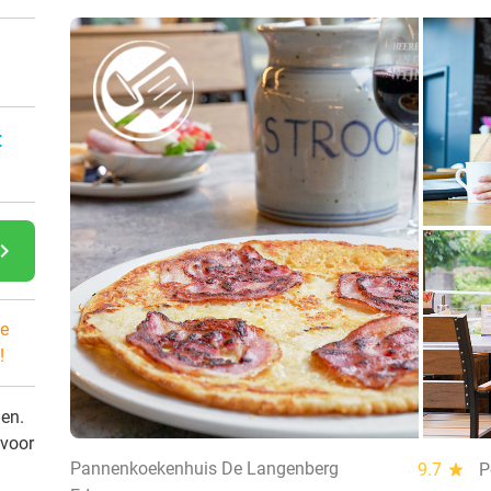
:
gate_next
e
!
den.
 voor
Pannenkoekenhuis De Langenberg
9.7
star
P