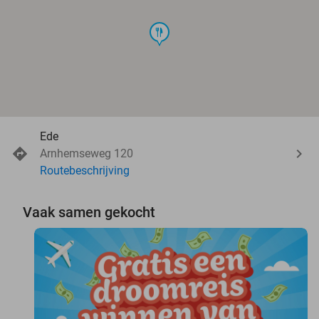
food
Ede
Arnhemseweg 120
Routebeschrijving
Vaak samen gekocht