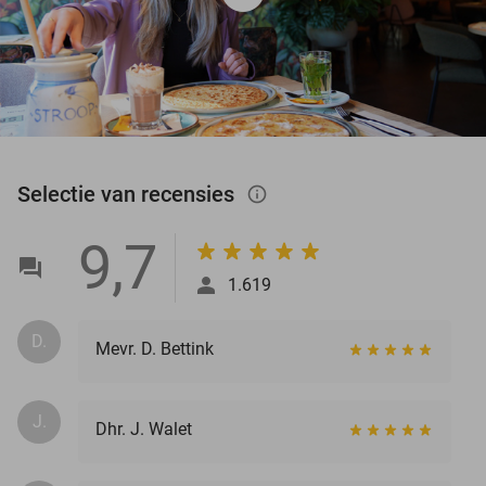
Selectie van recensies
info_outlined
9,7
1.619
D.
Mevr. D. Bettink
J.
Dhr. J. Walet