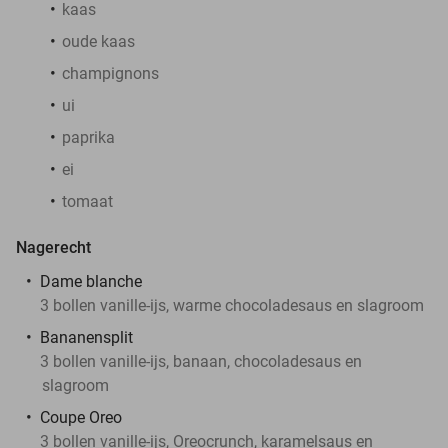
kaas
oude kaas
champignons
ui
paprika
ei
tomaat
Nagerecht
Dame blanche
3 bollen vanille-ijs, warme chocoladesaus en slagroom
Bananensplit
3 bollen vanille-ijs, banaan, chocoladesaus en
slagroom
Coupe Oreo
3 bollen vanille-ijs, Oreocrunch, karamelsaus en