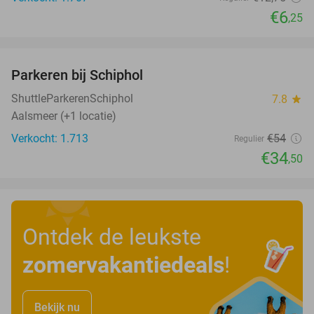
€6
,25
favorite_border
Parkeren bij Schiphol
36%
ShuttleParkerenSchiphol
7.8
star
Aalsmeer (+1 locatie)
Verkocht: 1.713
€54
Regulier
€34
,50
Ontdek de leukste
zomervakantiedeals
!
Bekijk nu