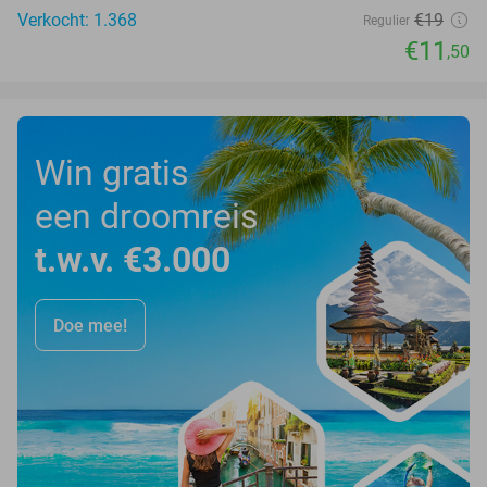
Verkocht: 1.368
€19
Regulier
€11
,50
Win gratis
een droomreis
t.w.v. €3.000
Doe mee!