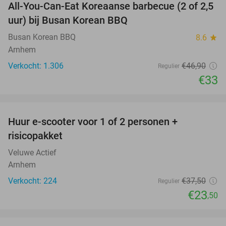
All-You-Can-Eat Koreaanse barbecue (2 of 2,5
30%
uur) bij Busan Korean BBQ
Busan Korean BBQ
8.6
star
Arnhem
Verkocht: 1.306
€46
,90
Regulier
€33
favorite_border
Huur e-scooter voor 1 of 2 personen +
37%
risicopakket
Veluwe Actief
Arnhem
Verkocht: 224
€37
,50
Regulier
€23
,50
favorite_border