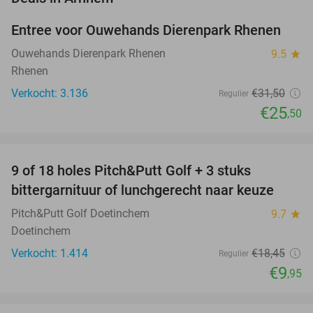
Entree voor Ouwehands Dierenpark Rhenen
19%
Ouwehands Dierenpark Rhenen
9.5
star
Rhenen
Verkocht: 3.136
€31
,50
Regulier
€25
,50
favorite_border
9 of 18 holes Pitch&Putt Golf + 3 stuks
46%
bittergarnituur of lunchgerecht naar keuze
Pitch&Putt Golf Doetinchem
9.7
star
Doetinchem
Verkocht: 1.414
€18
,45
Regulier
€9
,95
favorite_border