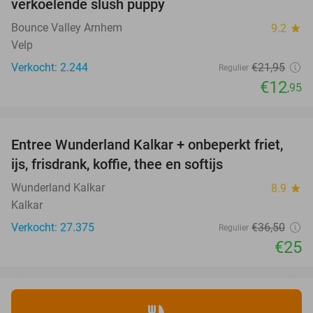
verkoelende slush puppy
Bounce Valley Arnhem
9.2
star
Velp
Verkocht: 2.244
€21
,95
Regulier
€12
,95
favorite_border
Entree Wunderland Kalkar + onbeperkt friet,
32%
ijs, frisdrank, koffie, thee en softijs
Wunderland Kalkar
8.9
star
Kalkar
Verkocht: 27.375
€36
,50
Regulier
€25