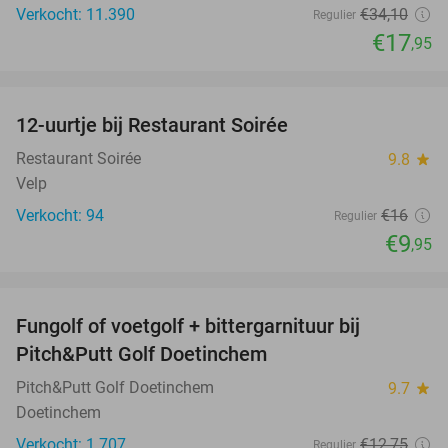
Verkocht: 11.390
€34
,10
Regulier
€17
,95
favorite_border
12-uurtje bij Restaurant Soirée
38%
Restaurant Soirée
9.8
star
Velp
Verkocht: 94
€16
Regulier
€9
,95
favorite_border
Fungolf of voetgolf + bittergarnituur bij
51%
Pitch&Putt Golf Doetinchem
Pitch&Putt Golf Doetinchem
9.7
star
Doetinchem
Verkocht: 1.707
€12
,75
Regulier