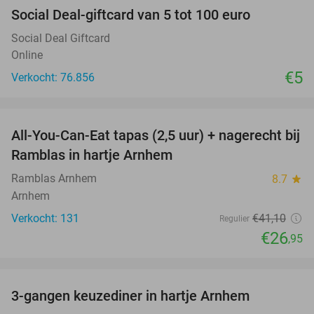
Social Deal-giftcard van 5 tot 100 euro
Social Deal Giftcard
Online
€5
Verkocht: 76.856
favorite_border
All-You-Can-Eat tapas (2,5 uur) + nagerecht bij
34%
Ramblas in hartje Arnhem
Ramblas Arnhem
8.7
star
Arnhem
Verkocht: 131
€41
,10
Regulier
€26
,95
favorite_border
3-gangen keuzediner in hartje Arnhem
48%