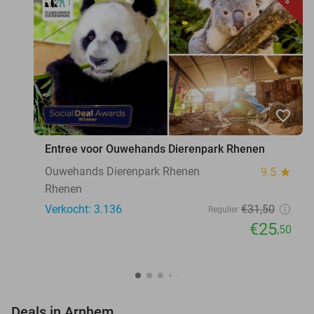
favorite_border
Entree voor Ouwehands Dierenpark Rhenen
Ouwehands Dierenpark Rhenen
9.5
star
Rhenen
Verkocht: 3.136
€31
,50
Regulier
€25
,50
favorite_border
Deals in Arnhem