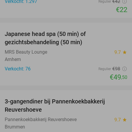
Verkocht: 1.297
€42
Regulier
€22
favorite_border
Japanese head spa (50 min) of
49%
gezichtsbehandeling (50 min)
MRS Beauty Lounge
9.7
star
Arnhem
Verkocht: 76
€98
Regulier
€49
,50
favorite_border
3-gangendiner bij Pannenkoekbakkerij
47%
Reuvershoeve
Pannenkoekbakkerij Reuvershoeve
9.7
star
Brummen