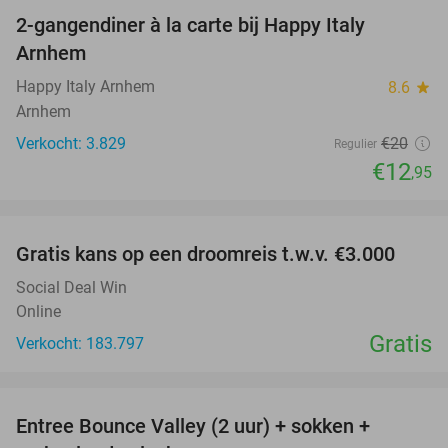
2-gangendiner à la carte bij Happy Italy
35%
Arnhem
Happy Italy Arnhem
8.6
star
Arnhem
Verkocht: 3.829
€20
Regulier
€12
,95
favorite_border
Gratis kans op een droomreis t.w.v. €3.000
Social Deal Win
Online
Gratis
Verkocht: 183.797
favorite_border
Entree Bounce Valley (2 uur) + sokken +
41%