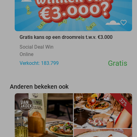
favorite_border
Gratis kans op een droomreis t.w.v. €3.000
Social Deal Win
Online
Gratis
Verkocht: 183.799
Anderen bekeken ook
32%