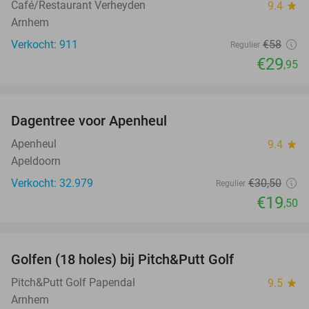
Café/Restaurant Verheyden
9.4
star
Arnhem
Verkocht: 911
€58
Regulier
€29
,95
favorite_border
Dagentree voor Apenheul
36%
Apenheul
9.4
star
Apeldoorn
Verkocht: 32.979
€30
,50
Regulier
€19
,50
favorite_border
Golfen (18 holes) bij Pitch&Putt Golf
39%
Pitch&Putt Golf Papendal
9.5
star
Arnhem