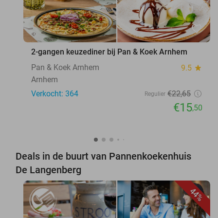
favorite_border
2-gangen keuzediner bij Pan & Koek Arnhem
Pan & Koek Arnhem
9.5
star
Arnhem
Verkocht: 364
€22
,65
Regulier
€15
,50
Deals in de buurt van Pannenkoekenhuis
De Langenberg
44%