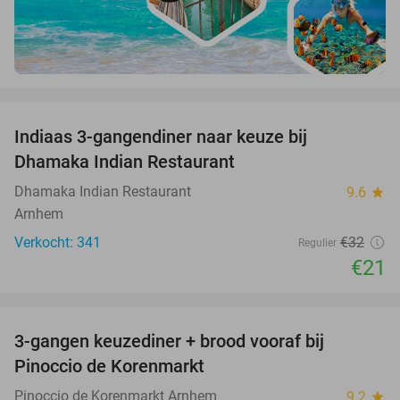
favorite_border
Indiaas 3-gangendiner naar keuze bij
34%
Dhamaka Indian Restaurant
Dhamaka Indian Restaurant
9.6
star
Arnhem
Verkocht: 341
€32
Regulier
€21
favorite_border
3-gangen keuzediner + brood vooraf bij
41%
Pinoccio de Korenmarkt
Pinoccio de Korenmarkt Arnhem
9.2
star