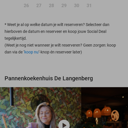
26
27
28
29
30
31
*
Weet je al op welke datum je wilt reserveren? Selecteer dan
hierboven de datum en reserveer en koop jouw Social Deal
tegelijkertijd.
(Weet je nog niet wanneer je wilt reserveren? Geen zorgen: koop
dan via de ‘
koop nu
’-knop én reserveer later)
Pannenkoekenhuis De Langenberg
play_circle