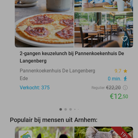
favorite_border
2-gangen keuzelunch bij Pannenkoekenhuis De
Langenberg
Pannenkoekenhuis De Langenberg
9.7
star
Ede
0 min.
directions_walk
Verkocht: 375
€22
,20
Regulier
€12
,50
Populair bij mensen uit Arnhem:
19%