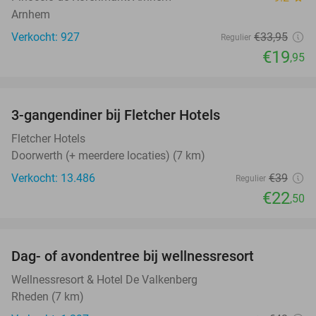
Arnhem
Verkocht: 927
€33
,95
Regulier
€19
,95
favorite_border
3-gangendiner bij Fletcher Hotels
42%
Fletcher Hotels
Doorwerth (+ meerdere locaties) (7 km)
Verkocht: 13.486
€39
Regulier
€22
,50
favorite_border
Dag- of avondentree bij wellnessresort
48%
Wellnessresort & Hotel De Valkenberg
Rheden (7 km)