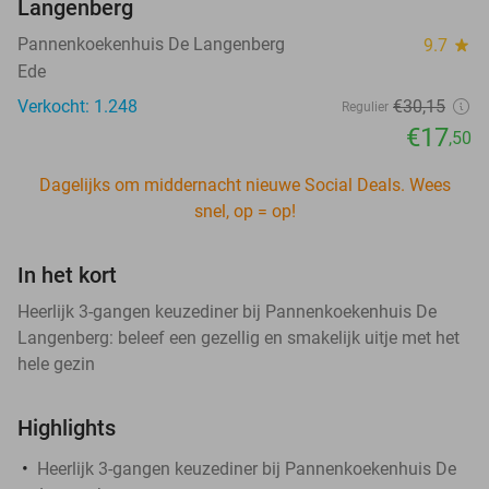
Langenberg
Pannenkoekenhuis De Langenberg
9.7
star
Ede
Verkocht: 1.248
€30
,15
Regulier
€17
,50
Dagelijks om middernacht nieuwe Social Deals. Wees
snel, op = op!
In het kort
Heerlijk 3-gangen keuzediner bij Pannenkoekenhuis De
Langenberg: beleef een gezellig en smakelijk uitje met het
hele gezin
Highlights
Heerlijk 3-gangen keuzediner bij Pannenkoekenhuis De