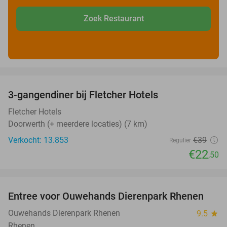
Zoek Restaurant
favorite_border
3-gangendiner bij Fletcher Hotels
42%
Fletcher Hotels
Doorwerth (+ meerdere locaties) (7 km)
Verkocht: 13.853
€39
Regulier
€22
,50
favorite_border
Entree voor Ouwehands Dierenpark Rhenen
19%
Ouwehands Dierenpark Rhenen
9.5
star
Rhenen