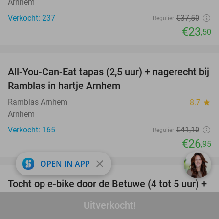
Arnhem
Verkocht: 237
€37
,50
Regulier
€23
,50
favorite_border
All-You-Can-Eat tapas (2,5 uur) + nagerecht bij
34%
Ramblas in hartje Arnhem
Ramblas Arnhem
8.7
star
Arnhem
Verkocht: 165
€41
,10
Regulier
€26
,95
favorite_border
close
OPEN IN APP
Tocht op e-bike door de Betuwe (4 tot 5 uur) +
35%
meer
Uitverkocht!
Betuwe Uitje
9.6
star