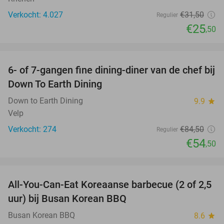
Verkocht: 4.027
€31
,50
Regulier
€25
,50
favorite_border
6- of 7-gangen fine dining-diner van de chef bij
36%
Down To Earth Dining
Down to Earth Dining
9.9
star
Velp
Verkocht: 274
€84
,50
Regulier
€54
,50
favorite_border
All-You-Can-Eat Koreaanse barbecue (2 of 2,5
30%
uur) bij Busan Korean BBQ
Busan Korean BBQ
8.6
star