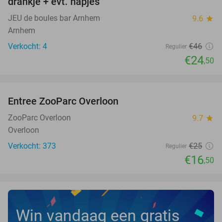
drankje + evt. hapjes
TODAY
JEU de boules bar Arnhem
9.6
star
Arnhem
Verkocht: 4
€46
Regulier
€24
,50
favorite_border
Entree ZooParc Overloon
34%
NEW
TODAY
ZooParc Overloon
9.7
star
Overloon
Verkocht: 373
€25
Regulier
€16
,50
Win vandaag een gratis