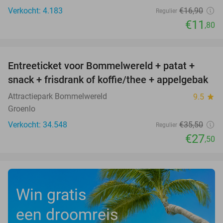
Verkocht: 4.183
€16
,90
Regulier
€11
,80
favorite_border
Entreeticket voor Bommelwereld + patat +
23%
snack + frisdrank of koffie/thee + appelgebak
Attractiepark Bommelwereld
9.5
star
Groenlo
Verkocht: 34.548
€35
,50
Regulier
€27
,50
Win gratis
een droomreis