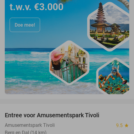
t.w.v. €3.000
Doe mee!
favorite_border
Entree voor Amusementspark Tivoli
12%
Amusementspark Tivoli
9.5
star
Berg en Dal (14 km)