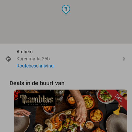
food
Arnhem
Korenmarkt 25b
Routebeschrijving
Deals in de buurt van
34%