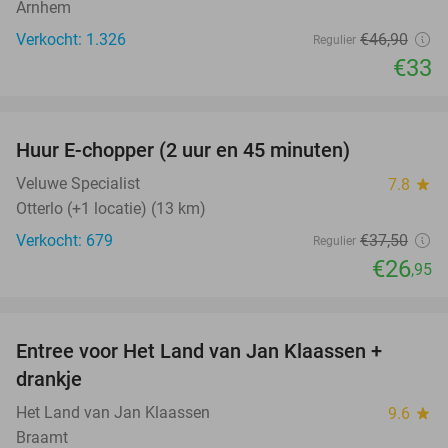
Arnhem
Verkocht: 1.326
€46
,90
Regulier
€33
favorite_border
Huur E-chopper (2 uur en 45 minuten)
28%
Veluwe Specialist
7.8
star
Otterlo (+1 locatie) (13 km)
Verkocht: 679
€37
,50
Regulier
€26
,95
favorite_border
Entree voor Het Land van Jan Klaassen +
30%
drankje
Het Land van Jan Klaassen
9.6
star
Braamt