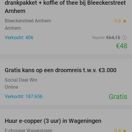
drankpakket + koffie of thee bij Bleeckerstreet
Arnhem
Bleeckerstreet Arnhem
9.8
star
Arnhem
Verkocht: 406
€64
,15
Regulier
€48
favorite_border
Gratis kans op een droomreis t.w.v. €3.000
Social Deal Win
Online
Gratis
Verkocht: 187.656
favorite_border
Huur e-copper (3 uur) in Wageningen
29%
NEW
TODAY
E-chopper Wageningen
9.4
star