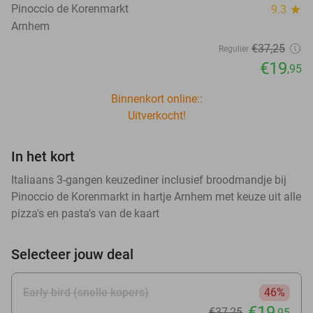
Pinoccio de Korenmarkt
9.3
star
Arnhem
€37
,25
Regulier
€19
,95
Binnenkort online::
Uitverkocht!
In het kort
Italiaans 3-gangen keuzediner inclusief broodmandje bij
Pinoccio de Korenmarkt in hartje Arnhem met keuze uit alle
pizza's en pasta's van de kaart
Selecteer jouw deal
Early bird (snelle kopers)
46%
€19
€37
,25
,95