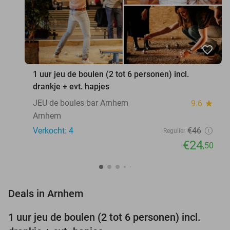
favorite_border
1 uur jeu de boulen (2 tot 6 personen) incl.
drankje + evt. hapjes
JEU de boules bar Arnhem
9.6
star
Arnhem
Verkocht: 4
€46
Regulier
€24
,50
favorite_border
Deals in Arnhem
1 uur jeu de boulen (2 tot 6 personen) incl.
47%
NEW