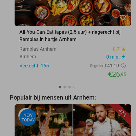
favorite_border
All-You-Can-Eat tapas (2,5 uur) + nagerecht bij
Ramblas in hartje Arnhem
Ramblas Arnhem
8.7
star
Arnhem
0 min.
directions_walk
Verkocht: 165
€41
,10
Regulier
€26
,95
Populair bij mensen uit Arnhem:
47%
NEW
TODAY