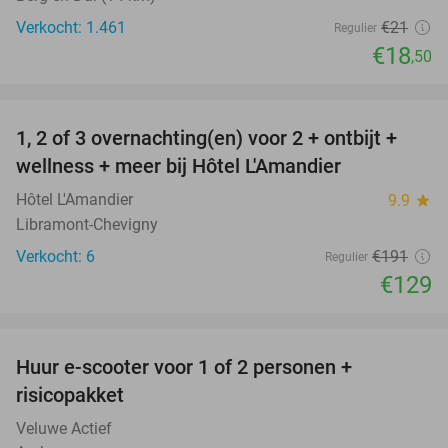
Verkocht: 1.461
€21
Regulier
€18
,50
favorite_border
1, 2 of 3 overnachting(en) voor 2 + ontbijt +
32%
NEW
wellness + meer bij Hôtel L'Amandier
TODAY
Hôtel L'Amandier
9.9
star
Libramont-Chevigny
Verkocht: 6
€191
Regulier
€129
favorite_border
Huur e-scooter voor 1 of 2 personen +
37%
risicopakket
Veluwe Actief