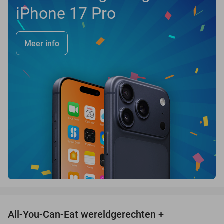
iPhone 17 Pro
Meer info
favorite_border
All-You-Can-Eat wereldgerechten +
25%