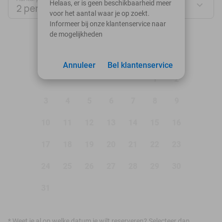
Helaas, er is geen beschikbaarheid meer
2 personen
voor het aantal waar je op zoekt.
Informeer bij onze klantenservice naar
de mogelijkheden
augustus 2026
Ma
Di
Wo
Do
Vr
Za
Zo
Annuleer
Bel klantenservice
1
2
3
4
5
6
7
8
9
10
11
12
13
14
15
16
17
18
19
20
21
22
23
24
25
26
27
28
29
30
31
*
Weet je al op welke datum je wilt reserveren? Selecteer dan