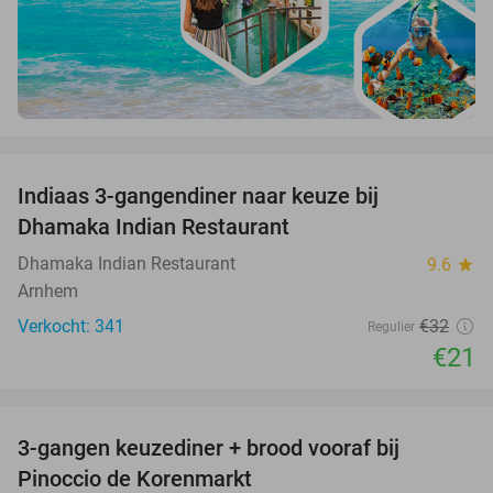
favorite_border
Indiaas 3-gangendiner naar keuze bij
34%
Dhamaka Indian Restaurant
Dhamaka Indian Restaurant
9.6
star
Arnhem
Verkocht: 341
€32
Regulier
€21
favorite_border
3-gangen keuzediner + brood vooraf bij
41%
Pinoccio de Korenmarkt