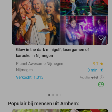
favorite_border
Glow in the dark minigolf, lasergamen of
karaoke in Nijmegen
Planet Awesome Nijmegen
9.7
star
Nijmegen
0 min.
directions_walk
Verkocht: 1.313
€13
Regulier
€9
Populair bij mensen uit Arnhem: