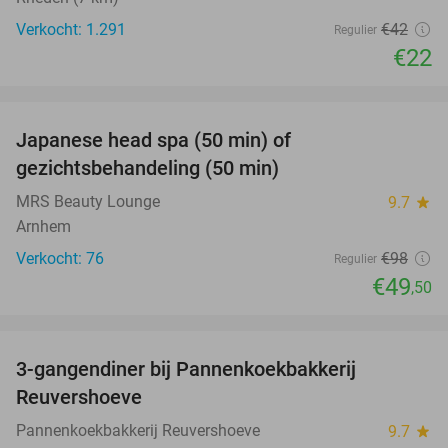
Verkocht: 1.291
€42
Regulier
€22
favorite_border
Japanese head spa (50 min) of
49%
gezichtsbehandeling (50 min)
MRS Beauty Lounge
9.7
star
Arnhem
Verkocht: 76
€98
Regulier
€49
,50
favorite_border
3-gangendiner bij Pannenkoekbakkerij
47%
Reuvershoeve
Pannenkoekbakkerij Reuvershoeve
9.7
star