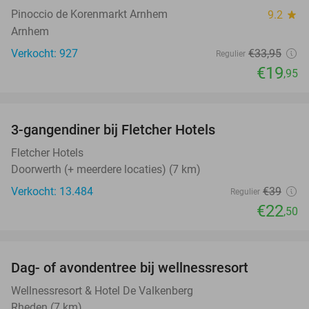
Pinoccio de Korenmarkt Arnhem
9.2
star
Arnhem
Verkocht: 927
€33
,95
Regulier
€19
,95
favorite_border
3-gangendiner bij Fletcher Hotels
42%
Fletcher Hotels
Doorwerth (+ meerdere locaties) (7 km)
Verkocht: 13.484
€39
Regulier
€22
,50
favorite_border
Dag- of avondentree bij wellnessresort
48%
Wellnessresort & Hotel De Valkenberg
Rheden (7 km)