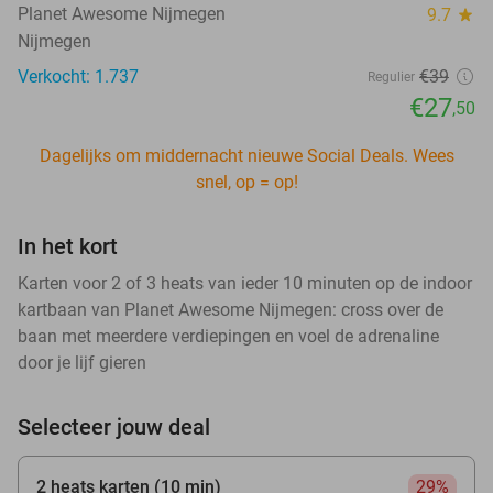
Planet Awesome Nijmegen
9.7
star
Nijmegen
Verkocht: 1.737
€39
Regulier
€27
,50
Dagelijks om middernacht nieuwe Social Deals. Wees
snel, op = op!
In het kort
Karten voor 2 of 3 heats van ieder 10 minuten op de indoor
kartbaan van Planet Awesome Nijmegen: cross over de
baan met meerdere verdiepingen en voel de adrenaline
door je lijf gieren
Selecteer jouw deal
2 heats karten (10 min)
29%