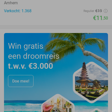
Arnhem
Verkocht: 1.368
€19
Regulier
€11
,50
Win gratis
een droomreis
t.w.v. €3.000
Doe mee!