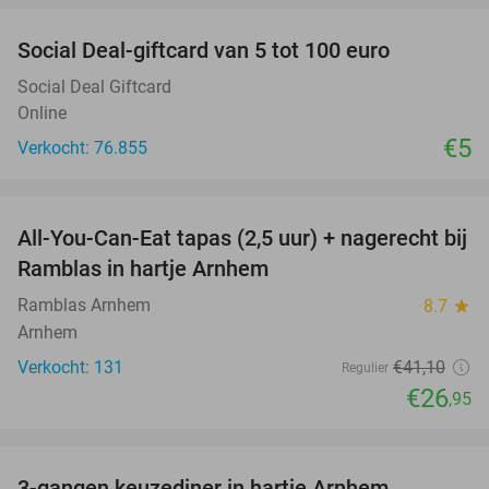
Social Deal-giftcard van 5 tot 100 euro
Social Deal Giftcard
Online
€5
Verkocht: 76.855
favorite_border
All-You-Can-Eat tapas (2,5 uur) + nagerecht bij
34%
Ramblas in hartje Arnhem
Ramblas Arnhem
8.7
star
Arnhem
Verkocht: 131
€41
,10
Regulier
€26
,95
favorite_border
3-gangen keuzediner in hartje Arnhem