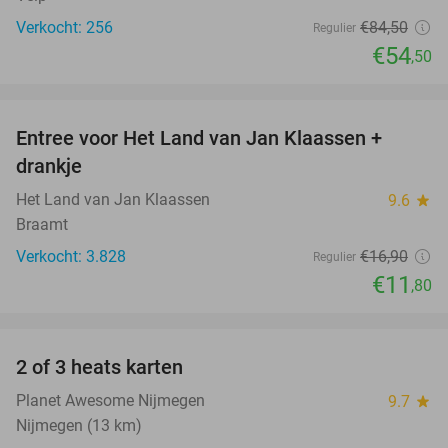
Verkocht: 256
€84
,50
Regulier
€54
,50
favorite_border
Entree voor Het Land van Jan Klaassen +
30%
drankje
Het Land van Jan Klaassen
9.6
star
Braamt
Verkocht: 3.828
€16
,90
Regulier
€11
,80
favorite_border
2 of 3 heats karten
29%
Planet Awesome Nijmegen
9.7
star
Nijmegen (13 km)