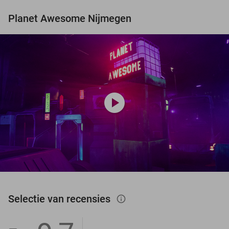
Planet Awesome Nijmegen
play_circle
Selectie van recensies
info_outlined