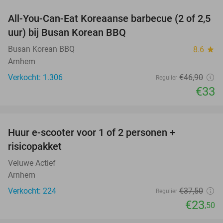
All-You-Can-Eat Koreaanse barbecue (2 of 2,5
30%
uur) bij Busan Korean BBQ
Busan Korean BBQ
8.6
star
Arnhem
Verkocht: 1.306
€46
,90
Regulier
€33
favorite_border
Huur e-scooter voor 1 of 2 personen +
37%
risicopakket
Veluwe Actief
Arnhem
Verkocht: 224
€37
,50
Regulier
€23
,50
favorite_border