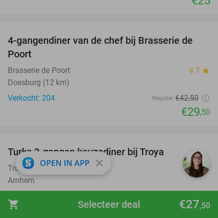
€25
favorite_border
4-gangendiner van de chef bij Brasserie de
31%
Poort
Brasserie de Poort
9.7
star
Doesburg (12 km)
Verkocht: 204
€42
,50
Regulier
€29
,50
favorite_border
Turks 3-gangen keuzediner bij Troya
36%
close
OPEN IN APP
Troya Arnhem
8.1
star
Arnhem
Verkocht: 794
€34
,10
Regulier
€27
shopping_cart
Selecteer deal
,50
€21
,95