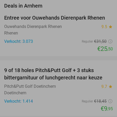
favorite_border
Deals in Arnhem
Entree voor Ouwehands Dierenpark Rhenen
19%
Ouwehands Dierenpark Rhenen
9.5
star
Rhenen
Verkocht: 3.073
€31
,50
Regulier
€25
,50
favorite_border
9 of 18 holes Pitch&Putt Golf + 3 stuks
46%
bittergarnituur of lunchgerecht naar keuze
Pitch&Putt Golf Doetinchem
9.7
star
Doetinchem
Verkocht: 1.414
€18
,45
Regulier
€9
,95