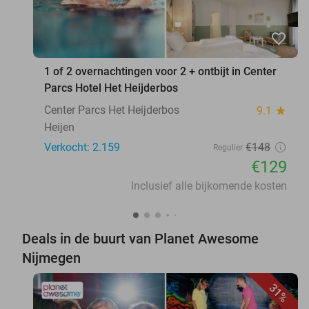
favorite_border
1 of 2 overnachtingen voor 2 + ontbijt in Center
Parcs Hotel Het Heijderbos
Center Parcs Het Heijderbos
9.1
star
Heijen
Verkocht: 2.159
€148
Regulier
€129
Inclusief alle bijkomende kosten
Deals in de buurt van Planet Awesome
Nijmegen
31%