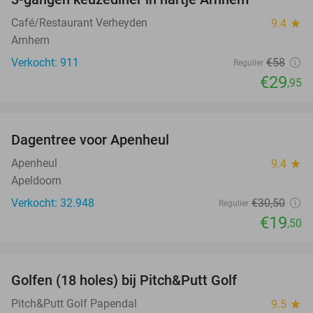
48%
Café/Restaurant Verheyden
9.4
star
Arnhem
Verkocht: 911
€58
Regulier
€29
,95
favorite_border
Dagentree voor Apenheul
36%
Apenheul
9.4
star
Apeldoorn
Verkocht: 32.948
€30
,50
Regulier
€19
,50
favorite_border
Golfen (18 holes) bij Pitch&Putt Golf
39%
Pitch&Putt Golf Papendal
9.5
star