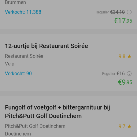
Brummen
Verkocht: 11.388
€34
,10
Regulier
€17
,95
favorite_border
12-uurtje bij Restaurant Soirée
38%
Restaurant Soirée
9.8
star
Velp
Verkocht: 90
€16
Regulier
€9
,95
favorite_border
Fungolf of voetgolf + bittergarnituur bij
51%
Pitch&Putt Golf Doetinchem
Pitch&Putt Golf Doetinchem
9.7
star
Doetinchem