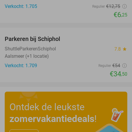
Verkocht: 1.705
€12
,75
Regulier
€6
,25
favorite_border
Parkeren bij Schiphol
36%
ShuttleParkerenSchiphol
7.8
star
Aalsmeer (+1 locatie)
Verkocht: 1.709
€54
Regulier
€34
,50
Ontdek de leukste
zomervakantiedeals
!