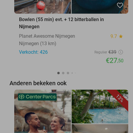
favorite_border
Bowlen (55 min) evt. + 12 bitterballen in
Nijmegen
Planet Awesome Nijmegen
9.7
star
Nijmegen (13 km)
Verkocht: 426
€39
Regulier
€27
,50
Anderen bekeken ook
13%