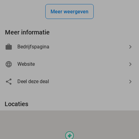
Meer weergeven
Meer informatie
Bedrijfspagina
Website
Deel deze deal
Locaties
events