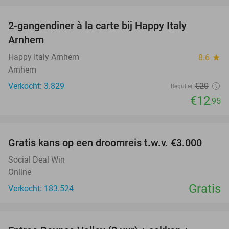
favorite_border
2-gangendiner à la carte bij Happy Italy
35%
Arnhem
Happy Italy Arnhem
8.6
star
Arnhem
Verkocht: 3.829
€20
Regulier
€12
,95
favorite_border
Gratis kans op een droomreis t.w.v. €3.000
Social Deal Win
Online
Gratis
Verkocht: 183.524
favorite_border