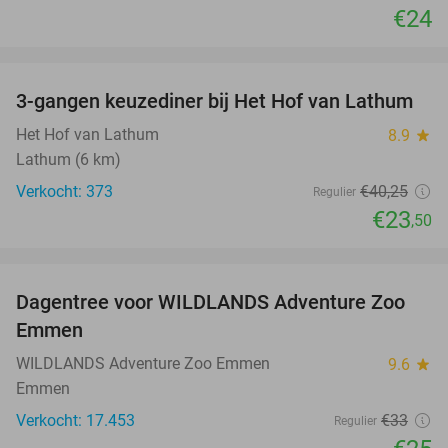
€24
favorite_border
3-gangen keuzediner bij Het Hof van Lathum
42%
Het Hof van Lathum
8.9
star
Lathum (6 km)
Verkocht: 373
€40
,25
Regulier
€23
,50
favorite_border
Dagentree voor WILDLANDS Adventure Zoo
24%
Emmen
WILDLANDS Adventure Zoo Emmen
9.6
star
Emmen
Verkocht: 17.453
€33
Regulier