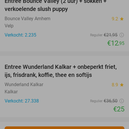
Entree Bounce Valley (2 uur) + sokken +
41%
verkoelende slush puppy
Bounce Valley Arnhem
9.2
star
Velp
Verkocht: 2.235
€21
,95
Regulier
€12
,95
favorite_border
Entree Wunderland Kalkar + onbeperkt friet,
32%
ijs, frisdrank, koffie, thee en softijs
Wunderland Kalkar
8.9
star
Kalkar
Verkocht: 27.338
€36
,50
Regulier
€25