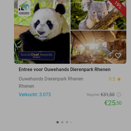
19%
favorite_border
Entree voor Ouwehands Dierenpark Rhenen
Ouwehands Dierenpark Rhenen
9.5
star
Rhenen
Verkocht: 3.073
€31
,50
Regulier
€25
,50