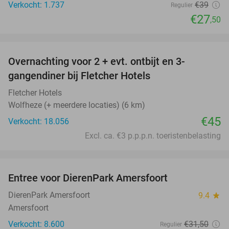
Verkocht: 1.737
€39
Regulier
€27
,50
favorite_border
Overnachting voor 2 + evt. ontbijt en 3-
gangendiner bij Fletcher Hotels
Fletcher Hotels
Wolfheze (+ meerdere locaties) (6 km)
€45
Verkocht: 18.056
Excl. ca. €3 p.p.p.n. toeristenbelasting
favorite_border
Entree voor DierenPark Amersfoort
24%
DierenPark Amersfoort
9.4
star
Amersfoort
Verkocht: 8.600
€31
,50
Regulier