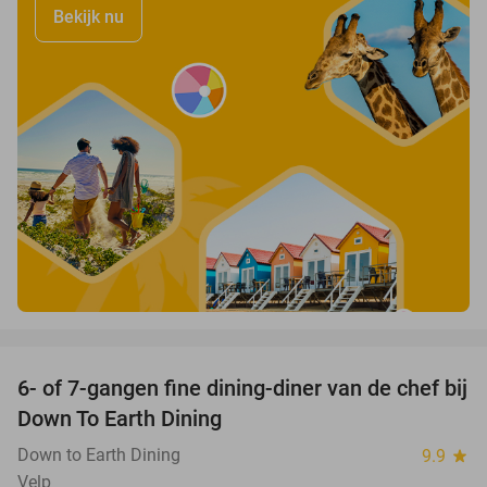
Bekijk nu
favorite_border
6- of 7-gangen fine dining-diner van de chef bij
36%
Down To Earth Dining
Down to Earth Dining
9.9
star
Velp