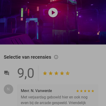
play_circle
Selectie van recensies
info_outlined
9,0
N.
Mevr. N. Vanwerde
Met verjaardag gebowld hier en ook nog
even bij de arcade gespeeld. Vriendelijk