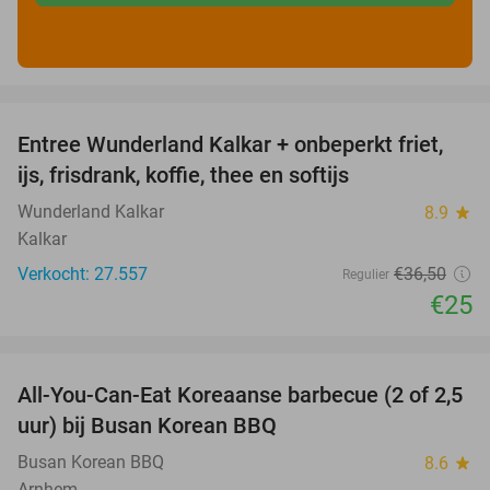
favorite_border
Entree Wunderland Kalkar + onbeperkt friet,
32%
ijs, frisdrank, koffie, thee en softijs
Wunderland Kalkar
8.9
star
Kalkar
Verkocht: 27.557
€36
,50
Regulier
€25
favorite_border
All-You-Can-Eat Koreaanse barbecue (2 of 2,5
30%
uur) bij Busan Korean BBQ
Busan Korean BBQ
8.6
star
Arnhem