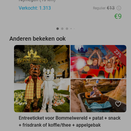
Verkocht: 1.313
€13
Regulier
€9
Anderen bekeken ook
23%
favorite_border
Entreeticket voor Bommelwereld + patat + snack
+ frisdrank of koffie/thee + appelgebak