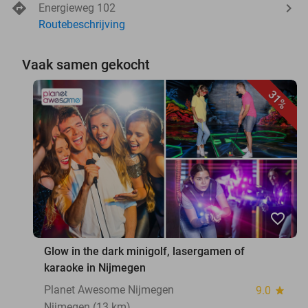
Energieweg 102
Routebeschrijving
Vaak samen gekocht
31%
favorite_border
Glow in the dark minigolf, lasergamen of
karaoke in Nijmegen
Planet Awesome Nijmegen
9.0
star
Nijmegen (13 km)