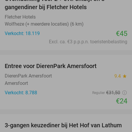
gangendiner bij Fletcher Hotels
Fletcher Hotels
Wolfheze (+ meerdere locaties) (6 km)
€45
Verkocht: 18.119
Excl. ca. €3 p.p.p.n. toeristenbelasting
favorite_border
Entree voor DierenPark Amersfoort
24%
DierenPark Amersfoort
9.4
star
Amersfoort
Verkocht: 8.788
€31
,50
Regulier
€24
favorite_border
3-gangen keuzediner bij Het Hof van Lathum
42%