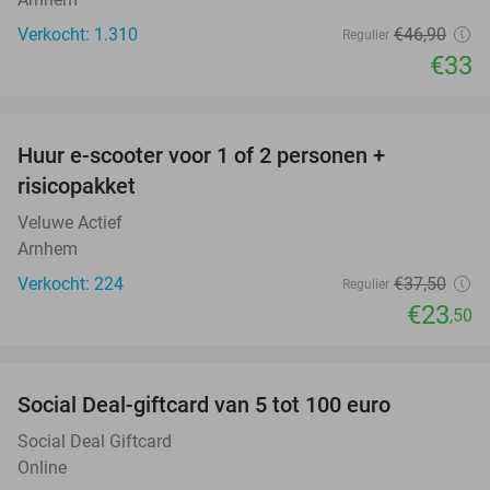
Verkocht: 1.310
€46
,90
Regulier
€33
favorite_border
Huur e-scooter voor 1 of 2 personen +
37%
risicopakket
Veluwe Actief
Arnhem
Verkocht: 224
€37
,50
Regulier
€23
,50
favorite_border
Social Deal-giftcard van 5 tot 100 euro
Social Deal Giftcard
Online