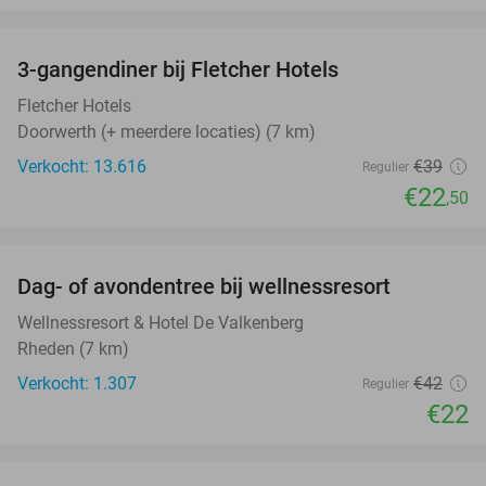
favorite_border
3-gangendiner bij Fletcher Hotels
42%
Fletcher Hotels
Doorwerth (+ meerdere locaties) (7 km)
Verkocht: 13.616
€39
Regulier
€22
,50
favorite_border
Dag- of avondentree bij wellnessresort
48%
Wellnessresort & Hotel De Valkenberg
Rheden (7 km)
Verkocht: 1.307
€42
Regulier
€22
favorite_border