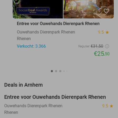
favorite_border
Entree voor Ouwehands Dierenpark Rhenen
Ouwehands Dierenpark Rhenen
9.5
star
Rhenen
Verkocht: 3.366
€31
,50
Regulier
€25
,50
favorite_border
Deals in Arnhem
Entree voor Ouwehands Dierenpark Rhenen
19%
Ouwehands Dierenpark Rhenen
9.5
star
Rhenen