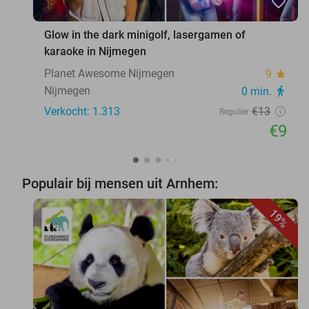
favorite_border
Glow in the dark minigolf, lasergamen of
karaoke in Nijmegen
Planet Awesome Nijmegen
9
star
Nijmegen
0 min.
directions_walk
Verkocht: 1.313
€13
Regulier
€9
Populair bij mensen uit Arnhem:
19%