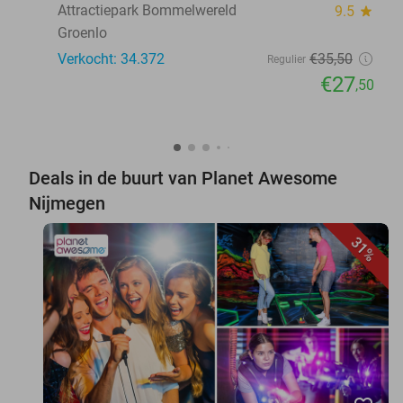
Attractiepark Bommelwereld
9.5
star
Groenlo
Verkocht: 34.372
€35
,50
Regulier
€27
,50
Deals in de buurt van Planet Awesome
Nijmegen
31%