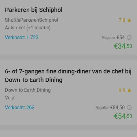
Parkeren bij Schiphol
36%
ShuttleParkerenSchiphol
7.8
star
Aalsmeer (+1 locatie)
Verkocht: 1.723
€54
Regulier
€34
,50
favorite_border
6- of 7-gangen fine dining-diner van de chef bij
36%
Down To Earth Dining
Down to Earth Dining
9.9
star
Velp
Verkocht: 262
€84
,50
Regulier
€54
,50
favorite_border