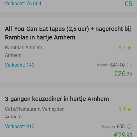
€5
Verkocht: 76.864
favorite_border
All-You-Can-Eat tapas (2,5 uur) + nagerecht bij
34%
Ramblas in hartje Arnhem
Ramblas Arnhem
8.7
star
Arnhem
Verkocht: 143
€41
,10
Regulier
€26
,95
favorite_border
3-gangen keuzediner in hartje Arnhem
48%
Café/Restaurant Verheyden
9.4
star
Arnhem
Verkocht: 913
€58
Regulier
€29
,95