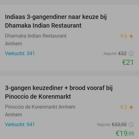
favorite_border
Indiaas 3-gangendiner naar keuze bij
34%
Dhamaka Indian Restaurant
Dhamaka Indian Restaurant
9.6
star
Arnhem
Verkocht: 341
€32
Regulier
€21
favorite_border
3-gangen keuzediner + brood vooraf bij
41%
Pinoccio de Korenmarkt
Pinoccio de Korenmarkt Arnhem
9.2
star
Arnhem
Verkocht: 941
€33
,95
Regulier
€19
,95