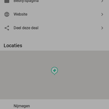
Bedrijfspagina
Website
Deel deze deal
Locaties
events
Nijmegen