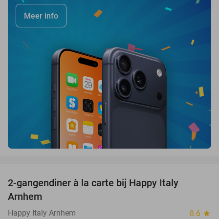
Meer info
favorite_border
2-gangendiner à la carte bij Happy Italy
35%
Arnhem
Happy Italy Arnhem
8.6
star