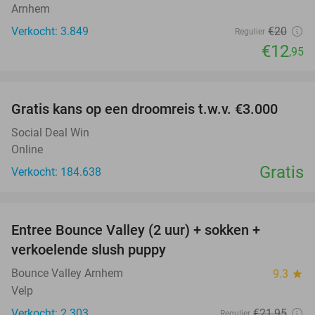
Arnhem
Verkocht: 3.849
€20
Regulier
€12
,95
favorite_border
Gratis kans op een droomreis t.w.v. €3.000
Social Deal Win
Online
Gratis
Verkocht: 184.638
favorite_border
Entree Bounce Valley (2 uur) + sokken +
41%
verkoelende slush puppy
Bounce Valley Arnhem
9.3
star
Velp
Verkocht: 2.303
€21
,95
Regulier