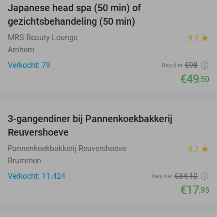
Japanese head spa (50 min) of
49%
gezichtsbehandeling (50 min)
MRS Beauty Lounge
9.7
star
Arnhem
Verkocht: 79
€98
Regulier
€49
,50
favorite_border
3-gangendiner bij Pannenkoekbakkerij
47%
Reuvershoeve
Pannenkoekbakkerij Reuvershoeve
9.7
star
Brummen
Verkocht: 11.424
€34
,10
Regulier
€17
,95
favorite_border