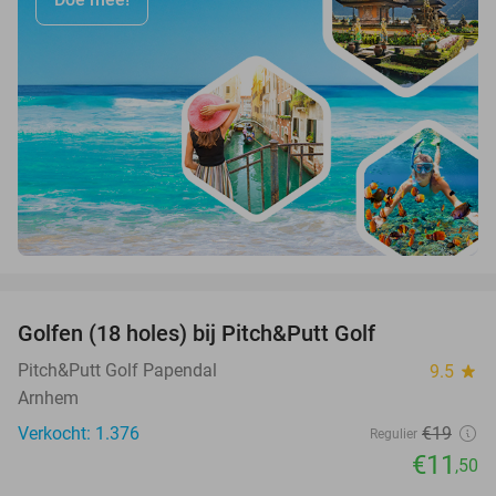
favorite_border
Golfen (18 holes) bij Pitch&Putt Golf
39%
Pitch&Putt Golf Papendal
9.5
star
Arnhem
Verkocht: 1.376
€19
Regulier
€11
,50