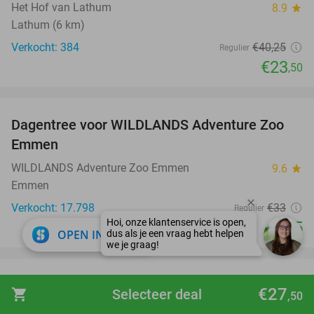
Het Hof van Lathum
8.9
star
Lathum (6 km)
Verkocht: 384
€40
,25
Regulier
€23
,50
favorite_border
Dagentree voor WILDLANDS Adventure Zoo
24%
Emmen
WILDLANDS Adventure Zoo Emmen
9.6
star
Emmen
Verkocht: 17.798
€33
Regulier
Hoi, onze klantenservice is open,
€25
close
OPEN IN APP
dus als je een vraag hebt helpen
we je graag!
favorite_border
4-gangendiner van de chef bij Brasserie de
31%
€27
shopping_cart
Selecteer deal
,50
Poort