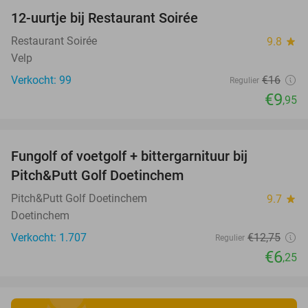
12-uurtje bij Restaurant Soirée
38%
Restaurant Soirée
9.8
star
Velp
Verkocht: 99
€16
Regulier
€9
,95
favorite_border
Fungolf of voetgolf + bittergarnituur bij
51%
Pitch&Putt Golf Doetinchem
Pitch&Putt Golf Doetinchem
9.7
star
Doetinchem
Verkocht: 1.707
€12
,75
Regulier
€6
,25