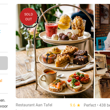
SOLD
OUT
:
al
den.
Restaurant Aan Tafel
9.6
star
Perfect • 438 
 voor