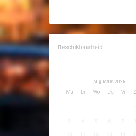
Beschikbaarheid
augustus 2026
Ma
Di
Wo
Do
Vr
3
4
5
6
7
10
11
12
13
14
1