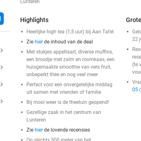
Lunteren
l
Highlights
Grote
Heerlijke high tea (1,5 uur) bij Aan Tafel
Gel
22 
Zie
hier
de inhoud van de deal
Res
ard_arrow_right
Met stukjes appeltaart, diverse muffins,
rese
een broodje met zalm en roomkaas, een
(te 
ard_arrow_right
huisgemaakte smoothie van vers fruit,
vou
onbeperkt thee en nog veel meer
Vra
ard_arrow_right
Perfect voor een onvergetelijke middag
05
o
uit samen met vrienden of familie
ard_arrow_right
Bij mooi weer is de theetuin geopend!
Gezellige zaak in het centrum van
Lunteren
Zie
hier
de lovende recensies
Op slechts 500 meter van het