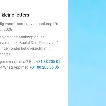
 kleine letters
dig vanaf moment van aankoop t/m
jul 2026
erveren:
na aankoop online
rveren met 'Social Deal Reserveren'
vinden onder het overzicht:
mijn
chers
)
gen over de deal? Bel:
+31 88 205 05
f WhatsApp met:
+31 88 205 05 05