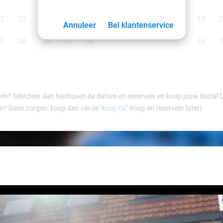
2
23
21
22
23
24
25
26
27
19
2
Annuleer
Bel klantenservice
9
30
28
29
30
26
2
ren? Selecteer dan hierboven de datum en reserveer en koop jouw Social Dea
en? Geen zorgen: koop dan via de ‘
koop nu
’-knop én reserveer later)