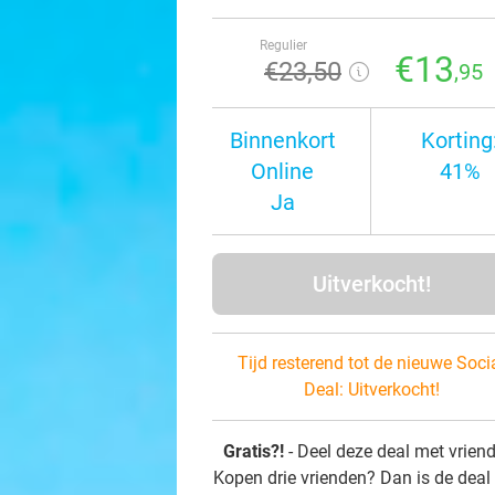
Regulier
€13
€23
,50
,95
Binnenkort
Korting
Online
41%
Ja
Uitverkocht!
Tijd resterend tot de nieuwe Soci
Deal:
Uitverkocht!
Gratis?!
- Deel deze deal met vrien
Kopen drie vrienden? Dan is de deal