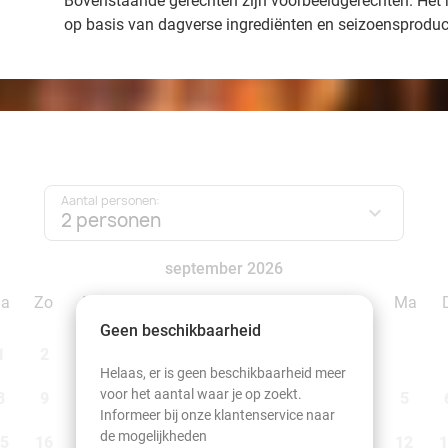
Bovenstaande gerechten zijn voorbeeldgerechten. Het 
op basis van dagverse ingrediënten en seizoensprodu
Aantal personen:
2 personen
september 2026
Za
Zo
Ma
Di
Wo
Do
Vr
Za
Zo
Ma
Geen beschikbaarheid
1
2
1
2
3
4
5
6
Helaas, er is geen beschikbaarheid meer
voor het aantal waar je op zoekt.
8
9
7
8
9
10
11
12
13
5
Informeer bij onze klantenservice naar
de mogelijkheden
5
16
14
15
16
17
18
19
20
12
1