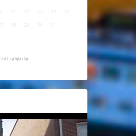
0
21
22
23
24
25
7
28
29
30
31
l tegelijkertijd.