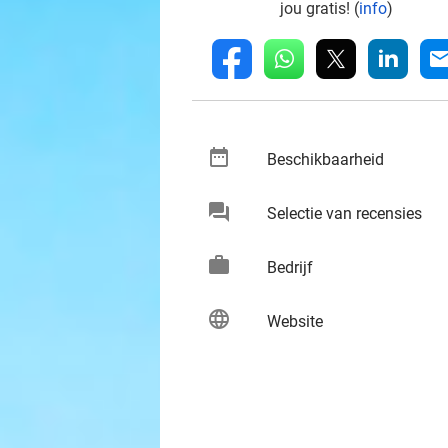
jou gratis! (
info
)
whatsapp
linkedin
fb
mai
date_range
keybo
Beschikbaarheid
chat
keybo
Selectie van recensies
work
keybo
Bedrijf
language
keybo
Website