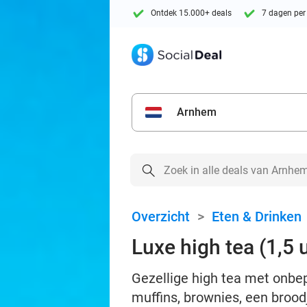
Ontdek 15.000+ deals
7 dagen per
Arnhem
Overzicht
>
Eten & Drinken
Luxe high tea (1,5 u
Gezellige high tea met onbep
muffins, brownies, een broo