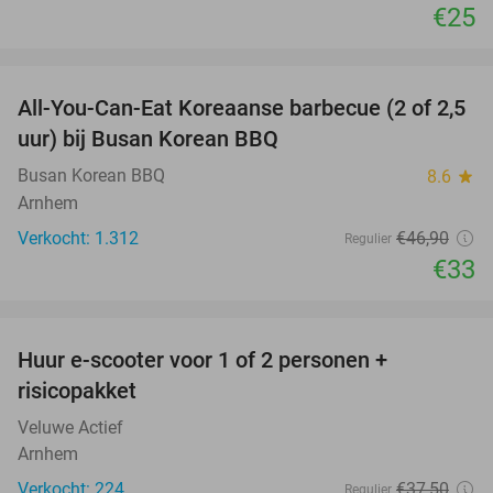
€25
favorite_border
All-You-Can-Eat Koreaanse barbecue (2 of 2,5
30%
uur) bij Busan Korean BBQ
Busan Korean BBQ
8.6
star
Arnhem
Verkocht: 1.312
€46
,90
Regulier
€33
favorite_border
Huur e-scooter voor 1 of 2 personen +
37%
risicopakket
Veluwe Actief
Arnhem
Verkocht: 224
€37
,50
Regulier