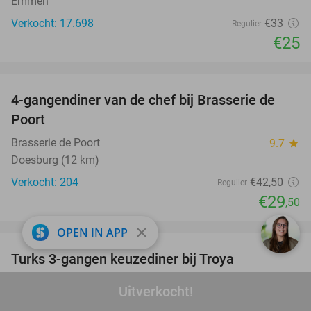
Emmen
Verkocht: 17.698
€33
Regulier
€25
favorite_border
4-gangendiner van de chef bij Brasserie de
31%
Poort
Brasserie de Poort
9.7
star
Doesburg (12 km)
Verkocht: 204
€42
,50
Regulier
€29
,50
favorite_border
close
OPEN IN APP
Turks 3-gangen keuzediner bij Troya
36%
Troya Arnhem
8.1
star
Uitverkocht!
Arnhem