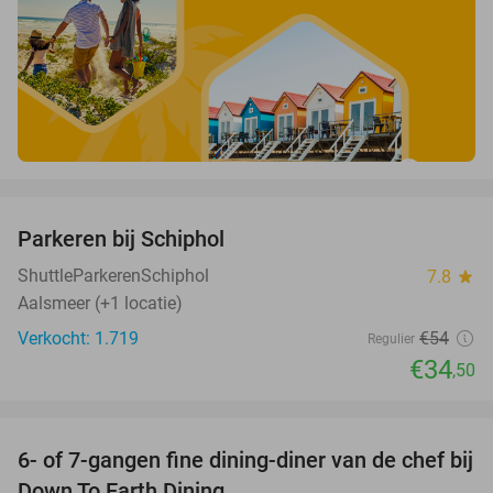
favorite_border
Parkeren bij Schiphol
36%
ShuttleParkerenSchiphol
7.8
star
Aalsmeer (+1 locatie)
Verkocht: 1.719
€54
Regulier
€34
,50
favorite_border
6- of 7-gangen fine dining-diner van de chef bij
36%
Down To Earth Dining