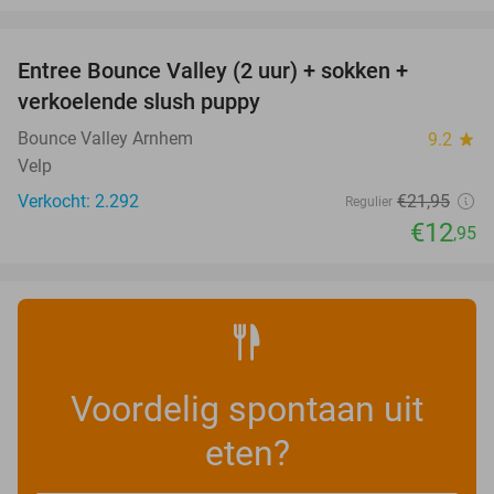
favorite_border
Entree Bounce Valley (2 uur) + sokken +
41%
verkoelende slush puppy
Bounce Valley Arnhem
9.2
star
Velp
Verkocht: 2.292
€21
,95
Regulier
€12
,95
Voordelig spontaan uit
eten?