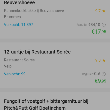
Reuvershoeve
Pannenkoekbakkerij Reuvershoeve
9.7
star
Brummen
Verkocht: 11.397
€34
,10
Regulier
€17
,95
favorite_border
12-uurtje bij Restaurant Soirée
38%
Restaurant Soirée
9.8
star
Velp
Verkocht: 99
€16
Regulier
€9
,95
favorite_border
Fungolf of voetgolf + bittergarnituur bij
51%
Pitch&Putt Golf Doetinchem