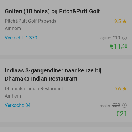
Golfen (18 holes) bij Pitch&Putt Golf
39%
Pitch&Putt Golf Papendal
9.5
star
Arnhem
Verkocht: 1.370
€19
Regulier
€11
,50
favorite_border
Indiaas 3-gangendiner naar keuze bij
34%
Dhamaka Indian Restaurant
Dhamaka Indian Restaurant
9.6
star
Arnhem
Verkocht: 341
€32
Regulier
€21
favorite_border