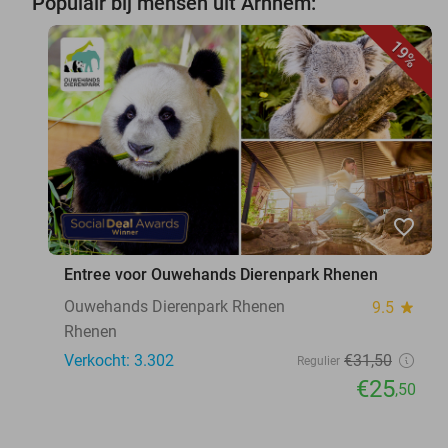
Populair bij mensen uit Arnhem:
19%
favorite_border
Entree voor Ouwehands Dierenpark Rhenen
Ouwehands Dierenpark Rhenen
9.5
star
Rhenen
Verkocht: 3.302
€31
,50
Regulier
€25
,50