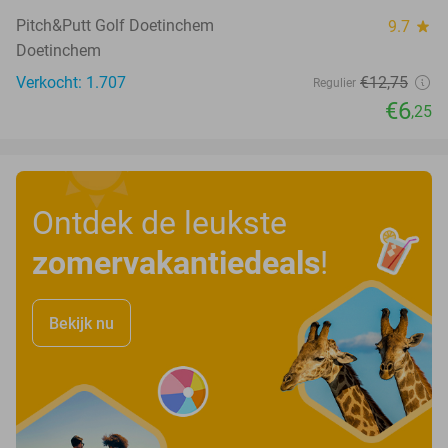
Pitch&Putt Golf Doetinchem
9.7
star
Doetinchem
Verkocht: 1.707
€12
,75
Regulier
€6
,25
Ontdek de leukste
zomervakantiedeals
!
Bekijk nu