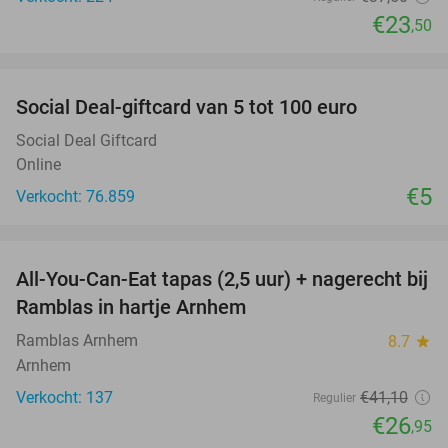
€23
,50
favorite_border
Social Deal-giftcard van 5 tot 100 euro
Social Deal Giftcard
Online
€5
Verkocht: 76.859
favorite_border
All-You-Can-Eat tapas (2,5 uur) + nagerecht bij
34%
Ramblas in hartje Arnhem
Ramblas Arnhem
8.7
star
Arnhem
Verkocht: 137
€41
,10
Regulier
€26
,95