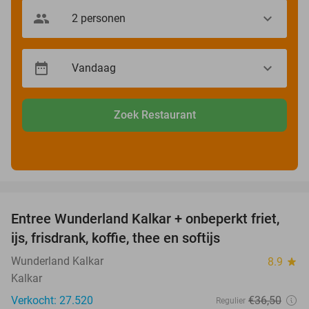
Zoek Restaurant
favorite_border
Entree Wunderland Kalkar + onbeperkt friet,
32%
ijs, frisdrank, koffie, thee en softijs
Wunderland Kalkar
8.9
star
Kalkar
Verkocht: 27.520
€36
,50
Regulier