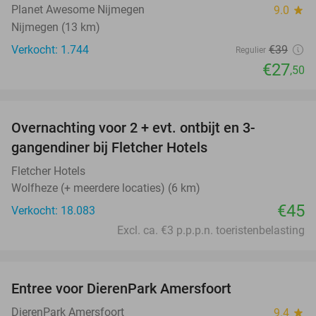
Planet Awesome Nijmegen
9.0
star
Nijmegen (13 km)
Verkocht: 1.744
€39
Regulier
€27
,50
favorite_border
Overnachting voor 2 + evt. ontbijt en 3-
gangendiner bij Fletcher Hotels
Fletcher Hotels
Wolfheze (+ meerdere locaties) (6 km)
€45
Verkocht: 18.083
Excl. ca. €3 p.p.p.n. toeristenbelasting
favorite_border
Entree voor DierenPark Amersfoort
24%
DierenPark Amersfoort
9.4
star