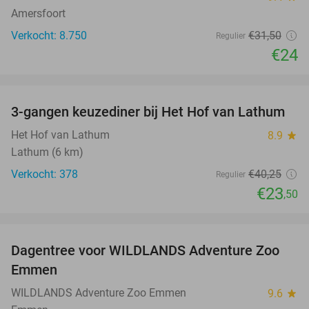
Amersfoort
Verkocht: 8.750
€31
,50
Regulier
€24
favorite_border
3-gangen keuzediner bij Het Hof van Lathum
42%
Het Hof van Lathum
8.9
star
Lathum (6 km)
Verkocht: 378
€40
,25
Regulier
€23
,50
favorite_border
Dagentree voor WILDLANDS Adventure Zoo
24%
Emmen
WILDLANDS Adventure Zoo Emmen
9.6
star