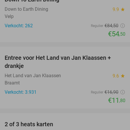
Down to Earth Dining
9.9
star
Velp
Verkocht: 262
€84
,50
Regulier
€54
,50
favorite_border
Entree voor Het Land van Jan Klaassen +
30%
drankje
Het Land van Jan Klaassen
9.6
star
Braamt
Verkocht: 3.931
€16
,90
Regulier
€11
,80
favorite_border
2 of 3 heats karten
29%