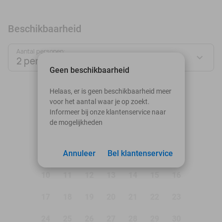
Beschikbaarheid
Aantal personen:
2 personen
Geen beschikbaarheid
augustus 2026
Helaas, er is geen beschikbaarheid meer
voor het aantal waar je op zoekt.
Ma
Di
Wo
Do
Vr
Za
Zo
Informeer bij onze klantenservice naar
de mogelijkheden
1
2
3
Annuleer
4
5
Bel klantenservice
6
7
8
9
10
11
12
13
14
15
16
17
18
19
20
21
22
23
24
25
26
27
28
29
30