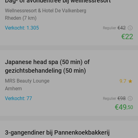
Dag- of avondentree bij wellnessresort
48%
Wellnessresort & Hotel De Valkenberg
Rheden (7 km)
Verkocht: 1.305
€42
Regulier
€22
favorite_border
Japanese head spa (50 min) of
49%
gezichtsbehandeling (50 min)
MRS Beauty Lounge
9.7
star
Arnhem
Verkocht: 77
€98
Regulier
€49
,50
favorite_border
3-gangendiner bij Pannenkoekbakkerij
47%