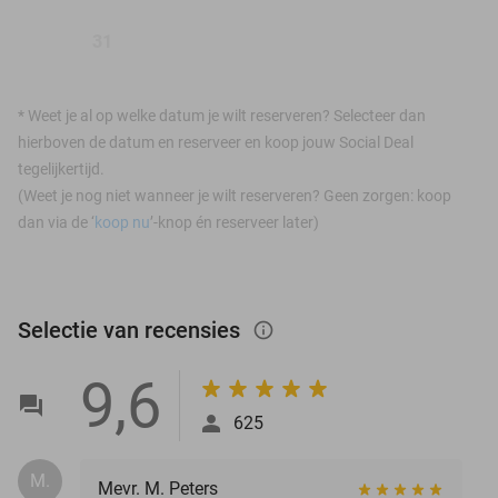
31
*
Weet je al op welke datum je wilt reserveren? Selecteer dan
hierboven de datum en reserveer en koop jouw Social Deal
tegelijkertijd.
(Weet je nog niet wanneer je wilt reserveren? Geen zorgen: koop
dan via de ‘
koop nu
’-knop én reserveer later)
Selectie van recensies
info_outlined
9,6
625
M.
Mevr. M. Peters