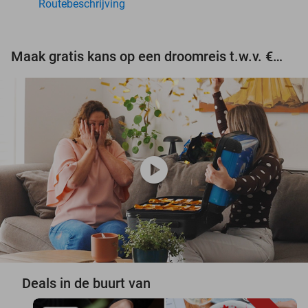
Routebeschrijving
Maak gratis kans op een droomreis t.w.v. €3.000!
play_circle
Deals in de buurt van