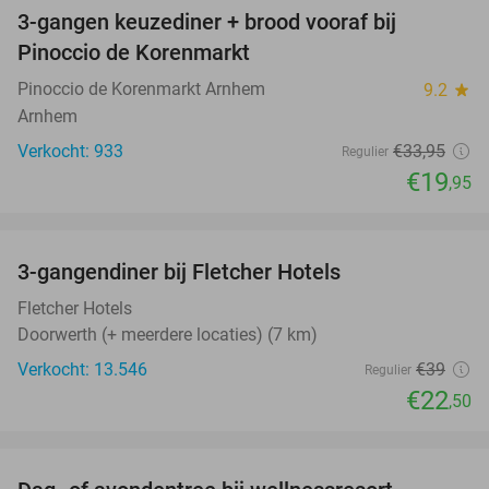
3-gangen keuzediner + brood vooraf bij
41%
Pinoccio de Korenmarkt
Pinoccio de Korenmarkt Arnhem
9.2
star
Arnhem
Verkocht: 933
€33
,95
Regulier
€19
,95
favorite_border
3-gangendiner bij Fletcher Hotels
42%
Fletcher Hotels
Doorwerth (+ meerdere locaties) (7 km)
Verkocht: 13.546
€39
Regulier
€22
,50
favorite_border