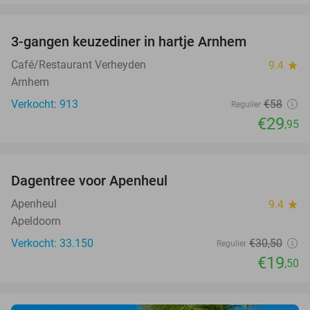
favorite_border
3-gangen keuzediner in hartje Arnhem
48%
Café/Restaurant Verheyden
9.4
star
Arnhem
Verkocht: 913
€58
Regulier
€29
,95
favorite_border
Dagentree voor Apenheul
36%
Apenheul
9.4
star
Apeldoorn
Verkocht: 33.150
€30
,50
Regulier
€19
,50