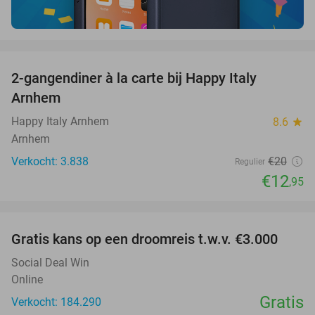
favorite_border
2-gangendiner à la carte bij Happy Italy
35%
Arnhem
Happy Italy Arnhem
8.6
star
Arnhem
Verkocht: 3.838
€20
Regulier
€12
,95
favorite_border
Gratis kans op een droomreis t.w.v. €3.000
Social Deal Win
Online
Gratis
Verkocht: 184.290