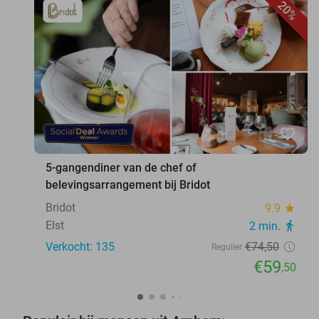
20%
favorite_border
5-gangendiner van de chef of
belevingsarrangement bij Bridot
Bridot
9.9
star
Elst
2 min.
directions_walk
Verkocht: 135
€74
,50
Regulier
€59
,50