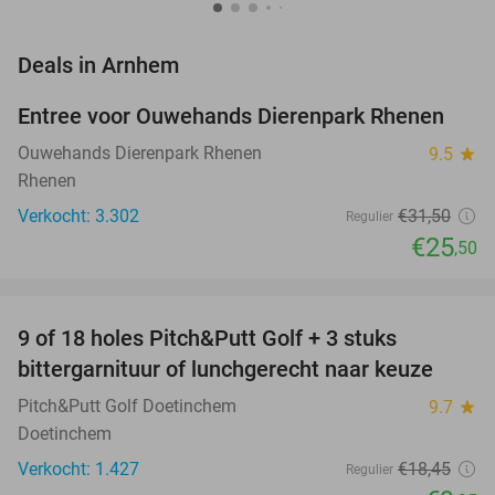
favorite_border
Deals in Arnhem
Entree voor Ouwehands Dierenpark Rhenen
19%
Ouwehands Dierenpark Rhenen
9.5
star
Rhenen
Verkocht: 3.302
€31
,50
Regulier
€25
,50
favorite_border
9 of 18 holes Pitch&Putt Golf + 3 stuks
46%
bittergarnituur of lunchgerecht naar keuze
Pitch&Putt Golf Doetinchem
9.7
star
Doetinchem
Verkocht: 1.427
€18
,45
Regulier