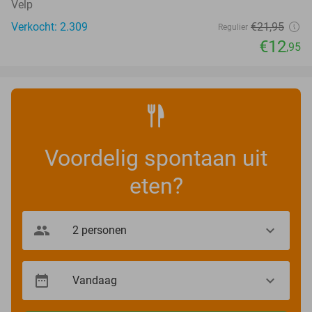
Velp
Verkocht: 2.309
€21
,95
Regulier
€12
,95
Voordelig spontaan uit
eten?