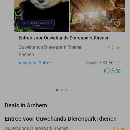
favorite_border
Entree voor Ouwehands Dierenpark Rhenen
Ouwehands Dierenpark Rhenen
9.5
star
Rhenen
Verkocht: 3.457
€31
,50
Regulier
€25
,50
favorite_border
Deals in Arnhem
Entree voor Ouwehands Dierenpark Rhenen
19%
Ouwehands Dierenpark Rhenen
9.5
star