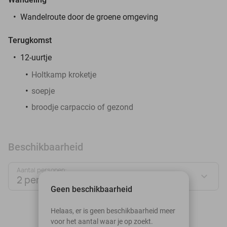
Wandelroute door de groene omgeving
Terugkomst
12-uurtje
Holtkamp kroketje
soepje
broodje carpaccio of gezond
Beschikbaarheid
Aantal personen:
2 personen
Geen beschikbaarheid
augustus 2026
Helaas, er is geen beschikbaarheid meer
voor het aantal waar je op zoekt.
Ma
Di
Wo
Do
Vr
Za
Zo