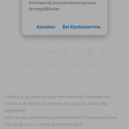
Informeer bij onze klantenservice naar
de mogelijkheden
1
2
3
Annuleer
4
5
Bel klantenservice
6
7
8
9
10
11
12
13
14
15
16
17
18
19
20
21
22
23
24
25
26
27
28
29
30
31
*
Weet je al op welke datum je wilt reserveren? Selecteer dan
hierboven de datum en reserveer en koop jouw Social Deal
tegelijkertijd.
(Weet je nog niet wanneer je wilt reserveren? Geen zorgen: koop
dan via de ‘
koop nu
’-knop én reserveer later)