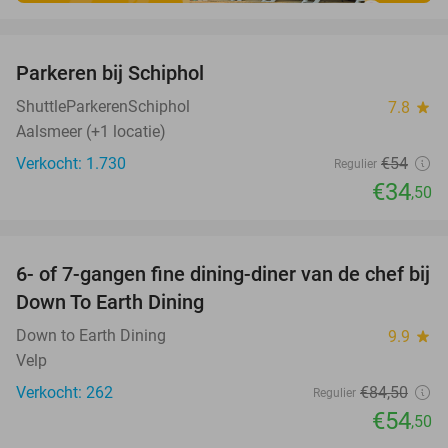
favorite_border
Parkeren bij Schiphol
36%
ShuttleParkerenSchiphol
7.8
star
Aalsmeer (+1 locatie)
Verkocht: 1.730
€54
Regulier
€34
,50
favorite_border
6- of 7-gangen fine dining-diner van de chef bij
36%
Down To Earth Dining
Down to Earth Dining
9.9
star
Velp
Verkocht: 262
€84
,50
Regulier
€54
,50