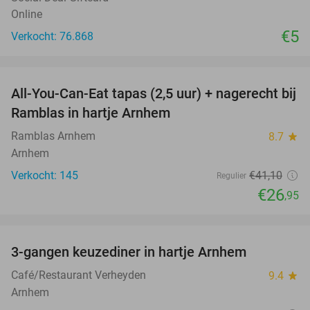
Online
€5
Verkocht: 76.868
favorite_border
All-You-Can-Eat tapas (2,5 uur) + nagerecht bij
34%
Ramblas in hartje Arnhem
Ramblas Arnhem
8.7
star
Arnhem
Verkocht: 145
€41
,10
Regulier
€26
,95
favorite_border
3-gangen keuzediner in hartje Arnhem
48%
Café/Restaurant Verheyden
9.4
star
Arnhem