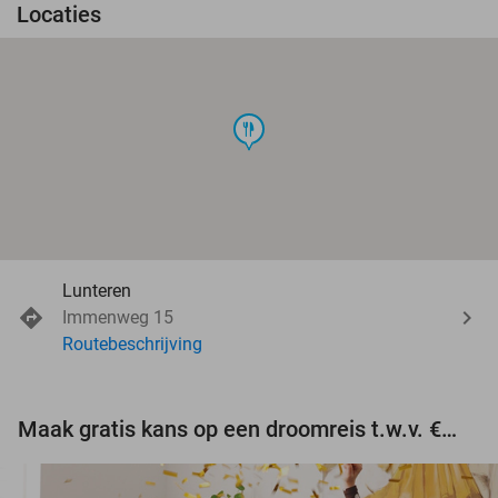
Locaties
food
Lunteren
Immenweg 15
Routebeschrijving
Maak gratis kans op een droomreis t.w.v. €3.000!