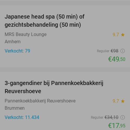
favorite_border
Japanese head spa (50 min) of
49%
gezichtsbehandeling (50 min)
MRS Beauty Lounge
9.7
star
Arnhem
Verkocht: 79
€98
Regulier
€49
,50
favorite_border
3-gangendiner bij Pannenkoekbakkerij
47%
Reuvershoeve
Pannenkoekbakkerij Reuvershoeve
9.7
star
Brummen
Verkocht: 11.434
€34
,10
Regulier
€17
,95