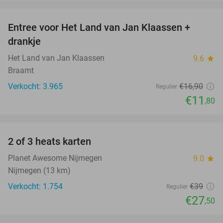
favorite_border
Entree voor Het Land van Jan Klaassen +
30%
drankje
Het Land van Jan Klaassen
9.6
star
Braamt
Verkocht: 3.965
€16
,90
Regulier
€11
,80
favorite_border
2 of 3 heats karten
29%
Planet Awesome Nijmegen
9.0
star
Nijmegen (13 km)
Verkocht: 1.754
€39
Regulier
€27
,50
favorite_border