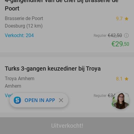
4-gangendiner van de chef bij Brasserie de
31%
Poort
Brasserie de Poort
9.7
star
Doesburg (12 km)
Verkocht: 204
€42
,50
Regulier
€29
,50
favorite_border
Turks 3-gangen keuzediner bij Troya
36%
Troya Arnhem
8.1
star
Arnhem
Verkocht: 800
€34
,10
Regulier
close
OPEN IN APP
€21
,95
favorite_border
Uitverkocht!
2-gangen keuzelunch bij Pan & Koek Arnhem
44%