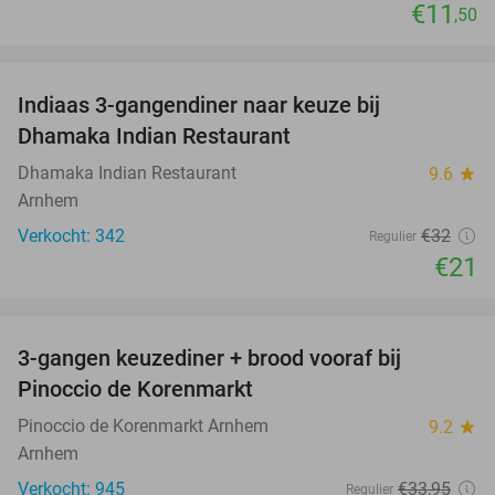
€11
,50
favorite_border
Indiaas 3-gangendiner naar keuze bij
34%
Dhamaka Indian Restaurant
Dhamaka Indian Restaurant
9.6
star
Arnhem
Verkocht: 342
€32
Regulier
€21
favorite_border
3-gangen keuzediner + brood vooraf bij
41%
Pinoccio de Korenmarkt
Pinoccio de Korenmarkt Arnhem
9.2
star
Arnhem
Verkocht: 945
€33
,95
Regulier