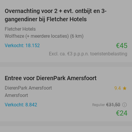
Overnachting voor 2 + evt. ontbijt en 3-
gangendiner bij Fletcher Hotels
Fletcher Hotels
Wolfheze (+ meerdere locaties) (6 km)
€45
Verkocht: 18.152
Excl. ca. €3 p.p.p.n. toeristenbelasting
favorite_border
Entree voor DierenPark Amersfoort
24%
DierenPark Amersfoort
9.4
star
Amersfoort
Verkocht: 8.842
€31
,50
Regulier
€24
favorite_border