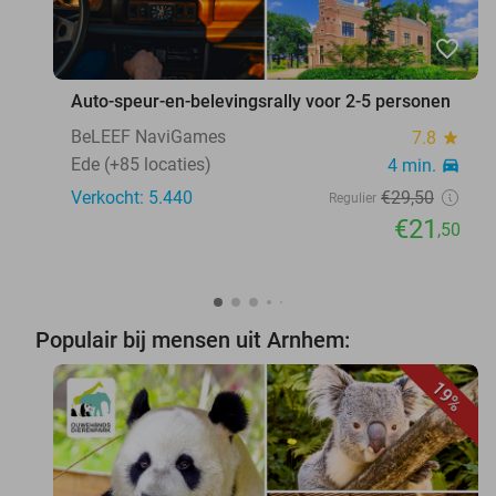
favorite_border
Auto-speur-en-belevingsrally voor 2-5 personen
BeLEEF NaviGames
7.8
star
Ede (+85 locaties)
4 min.
directions_car
Verkocht: 5.440
€29
,50
Regulier
€21
,50
Populair bij mensen uit Arnhem:
19%