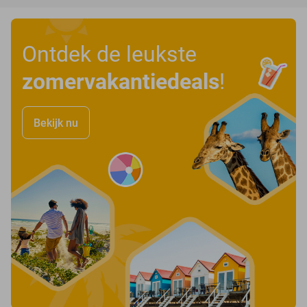
Ontdek de leukste
zomervakantiedeals
!
Bekijk nu