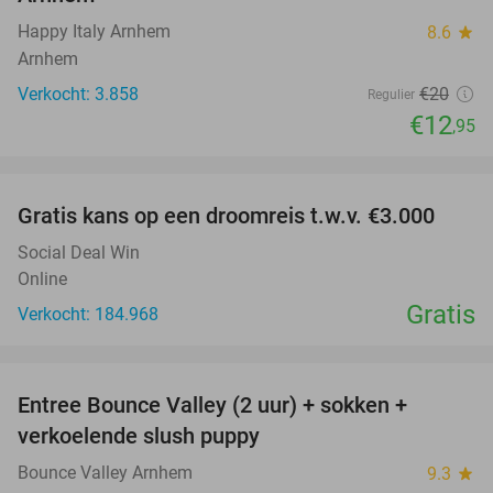
Happy Italy Arnhem
8.6
star
Arnhem
Verkocht: 3.858
€20
Regulier
€12
,95
favorite_border
Gratis kans op een droomreis t.w.v. €3.000
Social Deal Win
Online
Gratis
Verkocht: 184.968
favorite_border
Entree Bounce Valley (2 uur) + sokken +
41%
verkoelende slush puppy
Bounce Valley Arnhem
9.3
star