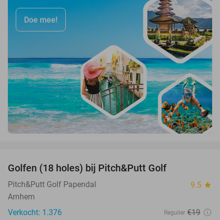
Doe mee!
favorite_border
Golfen (18 holes) bij Pitch&Putt Golf
39%
Pitch&Putt Golf Papendal
9.5
star
Arnhem
Verkocht: 1.376
€19
Regulier