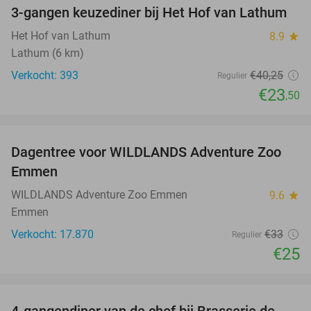
3-gangen keuzediner bij Het Hof van Lathum
42%
Het Hof van Lathum
8.9
star
Lathum (6 km)
Verkocht: 393
€40
,25
Regulier
€23
,50
favorite_border
Dagentree voor WILDLANDS Adventure Zoo
24%
Emmen
WILDLANDS Adventure Zoo Emmen
9.6
star
Emmen
Verkocht: 17.870
€33
Regulier
€25
favorite_border