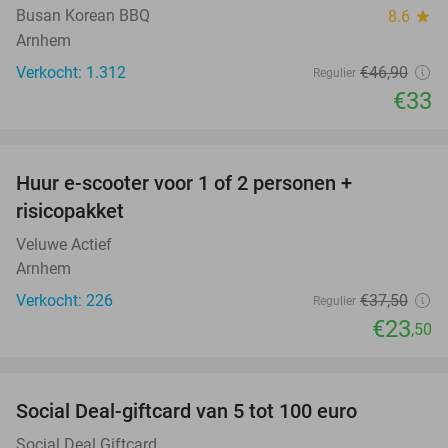
Busan Korean BBQ
8.6
star
Arnhem
Verkocht: 1.312
€46
,90
Regulier
€33
favorite_border
Huur e-scooter voor 1 of 2 personen +
37%
risicopakket
Veluwe Actief
Arnhem
Verkocht: 226
€37
,50
Regulier
€23
,50
favorite_border
Social Deal-giftcard van 5 tot 100 euro
Social Deal Giftcard