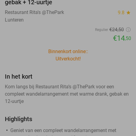
gebak + 12-uurtje
Restaurant Rita's @ThePark
9.8
star
Lunteren
€24
,50
Regulier
€14
,50
Binnenkort online::
Uitverkocht!
In het kort
Kom langs bij Restaurant Rita’s @ThePark voor een
compleet wandelarrangement met warme drank, gebak en
12-uurtje
Highlights
Geniet van een compleet wandelarrangement met