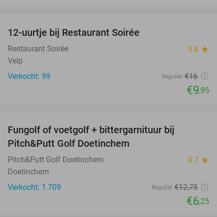
favorite_border
12-uurtje bij Restaurant Soirée
38%
Restaurant Soirée
9.8
star
Velp
Verkocht: 99
€16
Regulier
€9
,95
favorite_border
Fungolf of voetgolf + bittergarnituur bij
51%
Pitch&Putt Golf Doetinchem
Pitch&Putt Golf Doetinchem
9.7
star
Doetinchem
Verkocht: 1.709
€12
,75
Regulier
€6
,25