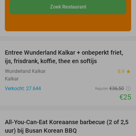
Zoek Restaurant
favorite_border
Entree Wunderland Kalkar + onbeperkt friet,
32%
ijs, frisdrank, koffie, thee en softijs
Wunderland Kalkar
8.9
star
Kalkar
Verkocht: 27.644
€36
,50
Regulier
€25
favorite_border
All-You-Can-Eat Koreaanse barbecue (2 of 2,5
30%
uur) bij Busan Korean BBQ