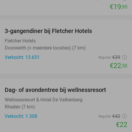
€19
,95
favorite_border
3-gangendiner bij Fletcher Hotels
42%
Fletcher Hotels
Doorwerth (+ meerdere locaties) (7 km)
Verkocht: 13.651
€39
Regulier
€22
,50
favorite_border
Dag- of avondentree bij wellnessresort
48%
Wellnessresort & Hotel De Valkenberg
Rheden (7 km)
Verkocht: 1.308
€42
Regulier
€22