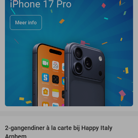
iPhone 17 Pro
Meer info
favorite_border
2-gangendiner à la carte bij Happy Italy
35%
Arnhem