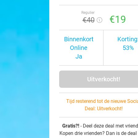
Regulier
€19
€40
Binnenkort
Korting
Online
53%
Ja
Uitverkocht!
Tijd resterend tot de nieuwe Soci
Deal:
Uitverkocht!
Gratis?!
- Deel deze deal met vrien
Kopen drie vrienden? Dan is de deal