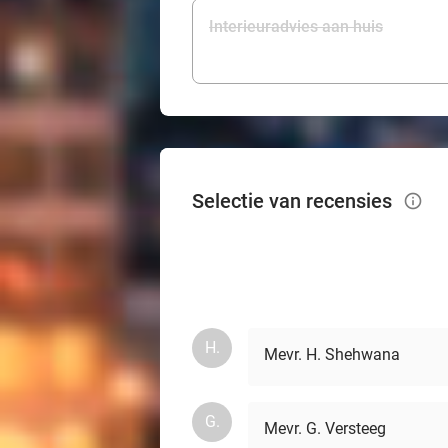
Interieuradvies aan huis
Selectie van recensies
info_outlined
H.
Mevr. H. Shehwana
G.
Mevr. G. Versteeg