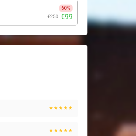
60%
€99
€250