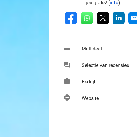
jou gratis! (
info
)
whatsapp
linkedin
fb
mai
list
keybo
Multideal
chat
keybo
Selectie van recensies
work
keybo
Bedrijf
language
keybo
Website