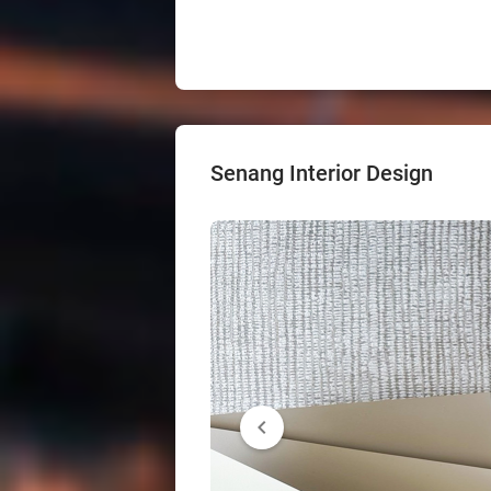
Senang Interior Design
chevron_left