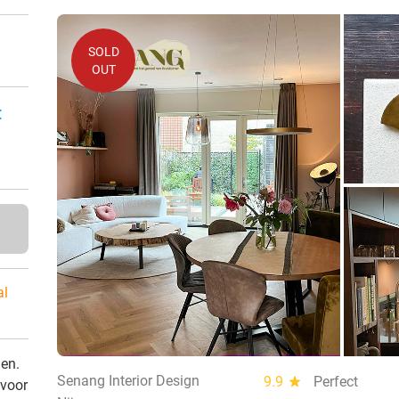
SOLD
OUT
:
al
den.
Senang Interior Design
9.9
star
Perfect
 voor