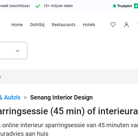
 week beschikbaar
10+ miljoen leden
Home
Dichtbij
Restaurants
Hotels
keyboard_arrow_down
& Auto's
>
Senang Interior Design
arringsessie (45 min) of interieur
n online interieur sparringsessie van 45 minuten va
euradvies aan huis