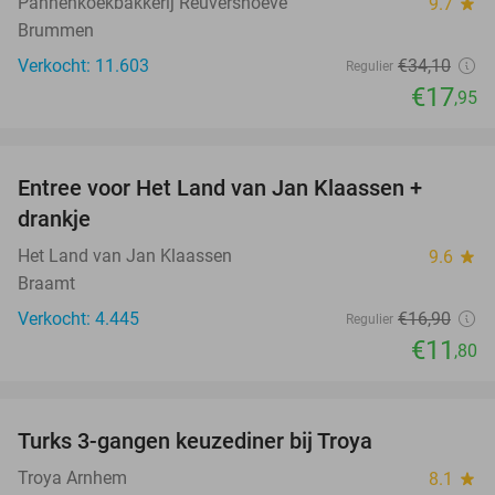
Pannenkoekbakkerij Reuvershoeve
9.7
star
Brummen
Verkocht: 11.603
€34
,10
Regulier
€17
,95
favorite_border
Entree voor Het Land van Jan Klaassen +
30%
drankje
Het Land van Jan Klaassen
9.6
star
Braamt
Verkocht: 4.445
€16
,90
Regulier
€11
,80
favorite_border
Turks 3-gangen keuzediner bij Troya
36%
Troya Arnhem
8.1
star