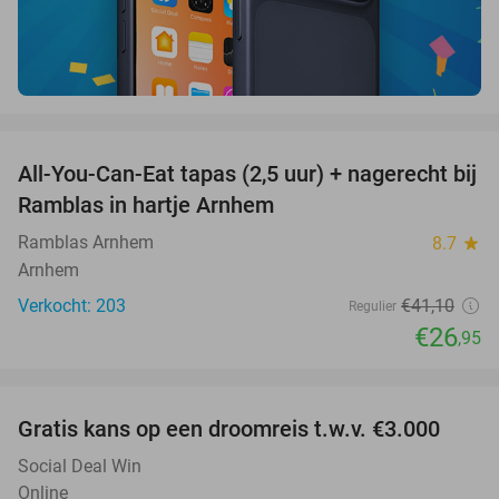
favorite_border
All-You-Can-Eat tapas (2,5 uur) + nagerecht bij
34%
Ramblas in hartje Arnhem
Ramblas Arnhem
8.7
star
Arnhem
Verkocht: 203
€41
,10
Regulier
€26
,95
favorite_border
Gratis kans op een droomreis t.w.v. €3.000
Social Deal Win
Online