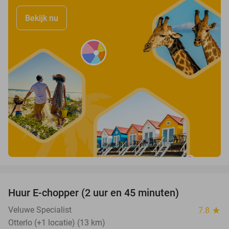
Bekijk nu
favorite_border
Huur E-chopper (2 uur en 45 minuten)
28%
Veluwe Specialist
7.8
star
Otterlo (+1 locatie) (13 km)