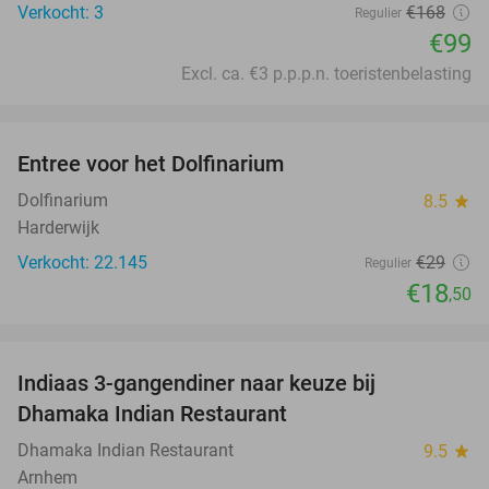
Verkocht: 3
€168
Regulier
€99
Excl. ca. €3 p.p.p.n. toeristenbelasting
favorite_border
Entree voor het Dolfinarium
36%
Dolfinarium
8.5
star
Harderwijk
Verkocht: 22.145
€29
Regulier
€18
,50
favorite_border
Indiaas 3-gangendiner naar keuze bij
34%
Dhamaka Indian Restaurant
Dhamaka Indian Restaurant
9.5
star
Arnhem