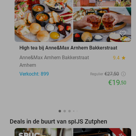
favorite_border
High tea bij Anne&Max Arnhem Bakkerstraat
Anne&Max Arnhem Bakkerstraat
9.4
star
Arnhem
Verkocht: 899
€27
,50
Regulier
€19
,50
Deals in de buurt van spIJS Zutphen