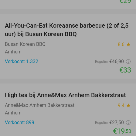
€29
favorite_border
All-You-Can-Eat Koreaanse barbecue (2 of 2,5
30%
uur) bij Busan Korean BBQ
Busan Korean BBQ
8.6
star
Arnhem
Verkocht: 1.332
€46
,90
Regulier
€33
favorite_border
High tea bij Anne&Max Arnhem Bakkerstraat
29%
Anne&Max Arnhem Bakkerstraat
9.4
star
Arnhem
Verkocht: 899
€27
,50
Regulier
€19
,50