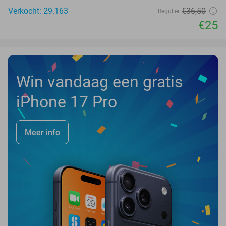
Verkocht: 29.163
€36
,50
Regulier
€25
Win vandaag een gratis
iPhone 17 Pro
Meer info