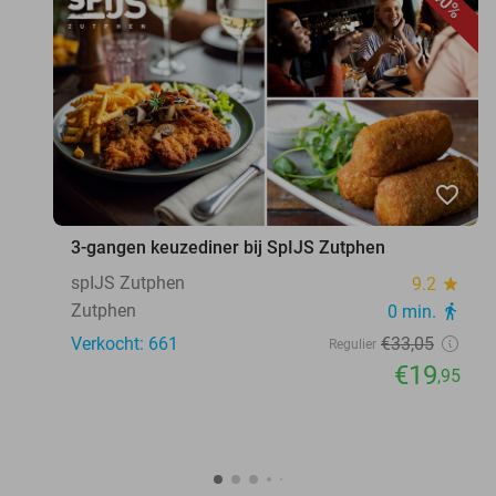
40%
favorite_border
3-gangen keuzediner bij SpIJS Zutphen
spIJS Zutphen
9.2
star
Zutphen
0 min.
directions_walk
Verkocht: 661
€33
,05
Regulier
€19
,95