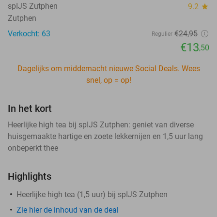
spIJS Zutphen
9.2
star
Zutphen
Verkocht: 63
€24
,95
Regulier
€13
,50
Dagelijks om middernacht nieuwe Social Deals. Wees
snel, op = op!
In het kort
Heerlijke high tea bij spIJS Zutphen: geniet van diverse
huisgemaakte hartige en zoete lekkernijen en 1,5 uur lang
onbeperkt thee
Highlights
Heerlijke high tea (1,5 uur) bij spIJS Zutphen
Zie hier de inhoud van de deal