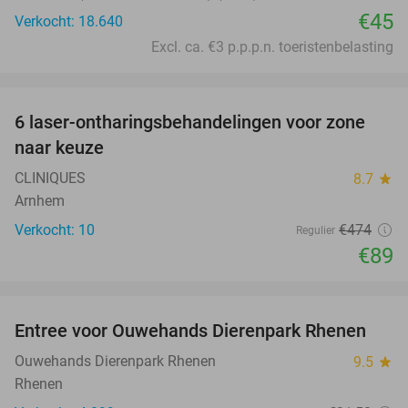
€45
Verkocht: 18.640
Excl. ca. €3 p.p.p.n. toeristenbelasting
favorite_border
6 laser-ontharingsbehandelingen voor zone
81%
naar keuze
CLINIQUES
8.7
star
Arnhem
Verkocht: 10
€474
Regulier
€89
favorite_border
Entree voor Ouwehands Dierenpark Rhenen
19%
Ouwehands Dierenpark Rhenen
9.5
star
Rhenen