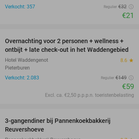
Verkocht: 357
€32
Regulier
€21
favorite_border
Overnachting voor 2 personen + wellness +
60%
ontbijt + late check-out in het Waddengebied
Hotel Waddengenot
8.6
star
Pieterburen
Verkocht: 2.083
€149
Regulier
€59
Excl. ca. €2,50 p.p.p.n. toeristenbelasting
favorite_border
3-gangendiner bij Pannenkoekbakkerij
47%
Reuvershoeve