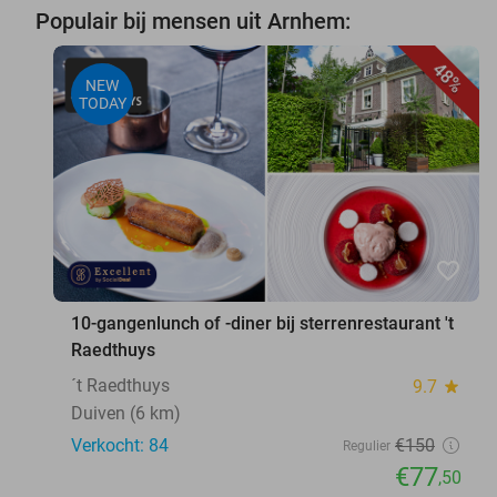
Populair bij mensen uit Arnhem:
48%
NEW
TODAY
favorite_border
10-gangenlunch of -diner bij sterrenrestaurant 't
Raedthuys
´t Raedthuys
9.7
star
Duiven (6 km)
Verkocht: 84
€150
Regulier
€77
,50