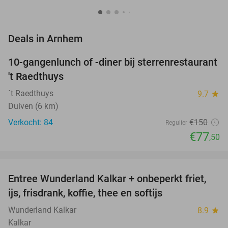
favorite_border
Deals in Arnhem
10-gangenlunch of -diner bij sterrenrestaurant
48%
NEW
't Raedthuys
TODAY
´t Raedthuys
9.7
star
Duiven (6 km)
Verkocht: 84
€150
Regulier
€77
,50
favorite_border
Entree Wunderland Kalkar + onbeperkt friet,
32%
ijs, frisdrank, koffie, thee en softijs
Wunderland Kalkar
8.9
star
Kalkar