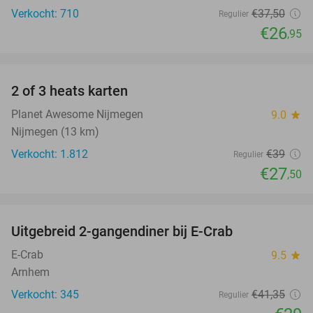
Verkocht: 710
€37
,50
Regulier
€26
,95
favorite_border
2 of 3 heats karten
29%
Planet Awesome Nijmegen
9.0
star
Nijmegen (13 km)
Verkocht: 1.812
€39
Regulier
€27
,50
favorite_border
Uitgebreid 2-gangendiner bij E-Crab
30%
E-Crab
9.5
star
Arnhem
Verkocht: 345
€41
,35
Regulier