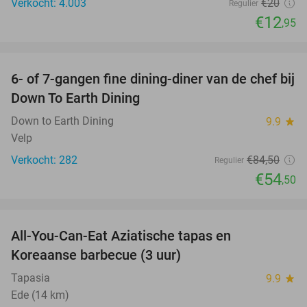
Verkocht: 4.003
€20
Regulier
€12
,95
favorite_border
6- of 7-gangen fine dining-diner van de chef bij
36%
Down To Earth Dining
Down to Earth Dining
9.9
star
Velp
Verkocht: 282
€84
,50
Regulier
€54
,50
favorite_border
All-You-Can-Eat Aziatische tapas en
23%
Koreaanse barbecue (3 uur)
Tapasia
9.9
star
Ede (14 km)