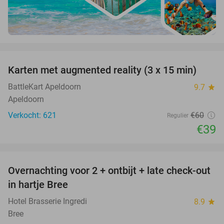
favorite_border
Karten met augmented reality (3 x 15 min)
35%
BattleKart Apeldoorn
9.7
star
Apeldoorn
Verkocht: 621
€60
Regulier
€39
favorite_border
Overnachting voor 2 + ontbijt + late check-out
41%
NEW
in hartje Bree
TODAY
Hotel Brasserie Ingredi
8.9
star
Bree