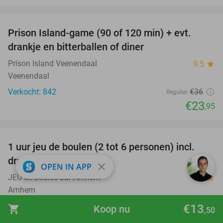
favorite_border
Prison Island-game (90 of 120 min) + evt.
33%
drankje en bitterballen of diner
Prison Island Veenendaal
9.5
star
Veenendaal
Verkocht: 842
€36
Regulier
€23
,95
favorite_border
1 uur jeu de boulen (2 tot 6 personen) incl.
47%
drankje + evt. hapjes
close
OPEN IN APP
JEU de boules bar Arnhem
9.6
star
Arnhem
Verkocht: 6
€46
€13
Regulier
shopping_cart
Koop nu
,50
€24
,50