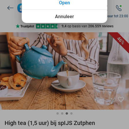
Open
10+ miljoen leden
9,4
op basis van
206.559 reviews
Annuleer
Bereikbaar tot 23:00
Ontdek 15.000+ deals
7 dagen per week beschikbaar
46%
10+ miljoen leden
favorite_border
High tea (1,5 uur) bij spIJS Zutphen