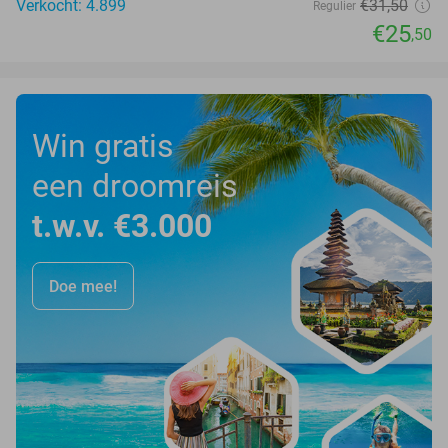
Verkocht: 4.899
€31
,50
Regulier
€25
,50
Win gratis
een droomreis
t.w.v. €3.000
Doe mee!