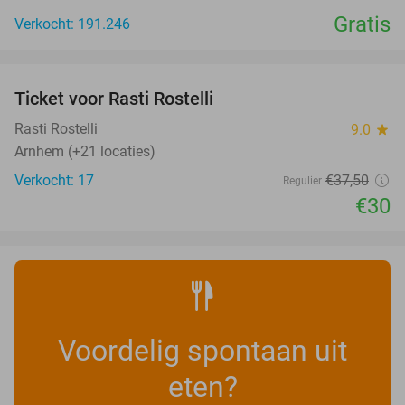
Gratis
Verkocht: 191.246
favorite_border
Ticket voor Rasti Rostelli
20%
NEW
TODAY
Rasti Rostelli
9.0
star
Arnhem (+21 locaties)
Verkocht: 17
€37
,50
Regulier
€30
Voordelig spontaan uit
eten?