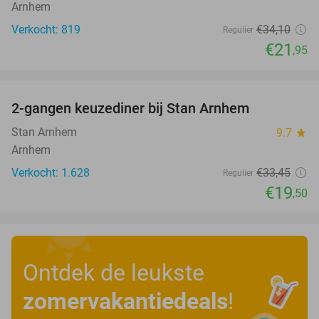
Arnhem
Verkocht: 819
€34
,10
Regulier
€21
,95
favorite_border
2-gangen keuzediner bij Stan Arnhem
42%
Stan Arnhem
9.7
star
Arnhem
Verkocht: 1.628
€33
,45
Regulier
€19
,50
Ontdek de leukste
zomervakantiedeals
!