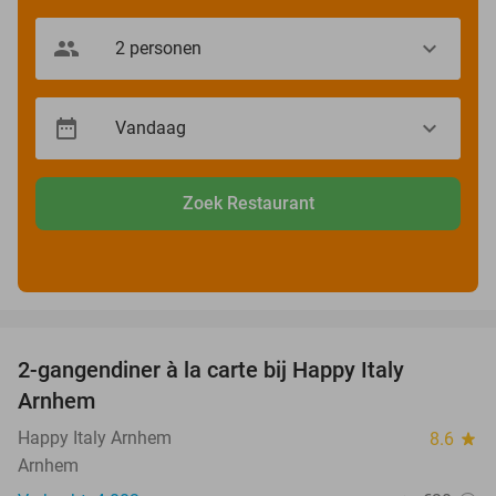
Zoek Restaurant
favorite_border
2-gangendiner à la carte bij Happy Italy
35%
Arnhem
Happy Italy Arnhem
8.6
star
Arnhem