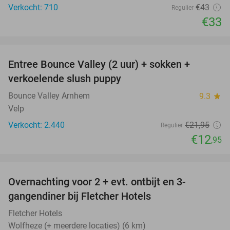
Verkocht: 710
€43
Regulier
€33
favorite_border
Entree Bounce Valley (2 uur) + sokken +
41%
verkoelende slush puppy
Bounce Valley Arnhem
9.3
star
Velp
Verkocht: 2.440
€21
,95
Regulier
€12
,95
favorite_border
Overnachting voor 2 + evt. ontbijt en 3-
gangendiner bij Fletcher Hotels
Fletcher Hotels
Wolfheze (+ meerdere locaties) (6 km)