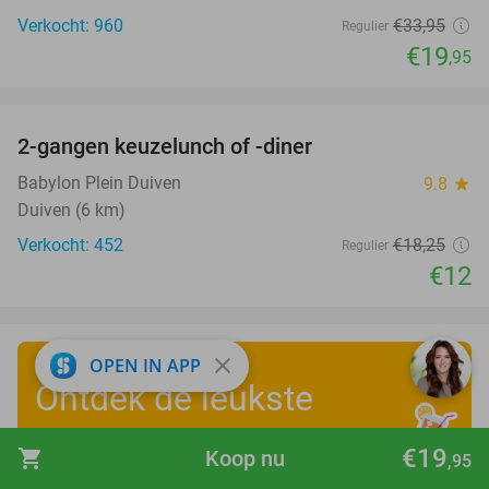
Verkocht: 960
€33
,95
Regulier
€19
,95
favorite_border
2-gangen keuzelunch of -diner
34%
Babylon Plein Duiven
9.8
star
Duiven (6 km)
Verkocht: 452
€18
,25
Regulier
€12
close
OPEN IN APP
Ontdek de leukste
zomervakantiedeals
!
€19
shopping_cart
Koop nu
,95