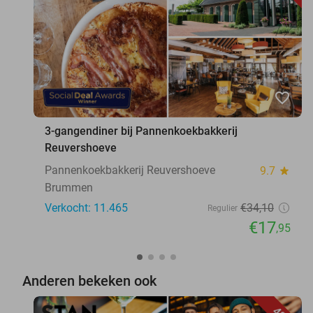
favorite_border
3-gangendiner bij Pannenkoekbakkerij
Reuvershoeve
Pannenkoekbakkerij Reuvershoeve
9.7
star
Brummen
Verkocht: 11.465
€34
,10
Regulier
€17
,95
Anderen bekeken ook