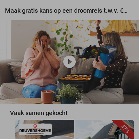
Maak gratis kans op een droomreis t.w.v. €3.000!
play_circle
Vaak samen gekocht
47%