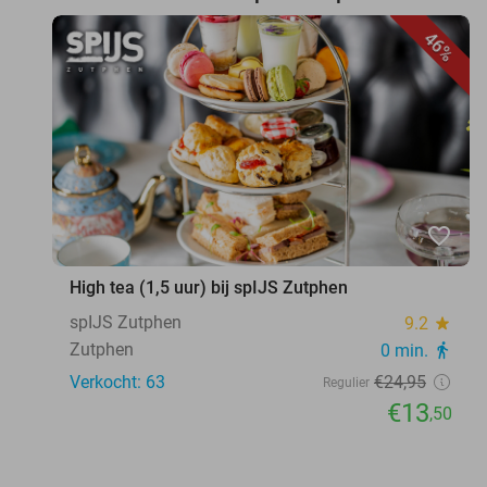
46%
favorite_border
High tea (1,5 uur) bij spIJS Zutphen
spIJS Zutphen
9.2
star
Zutphen
0 min.
directions_walk
Verkocht: 63
€24
,95
Regulier
€13
,50