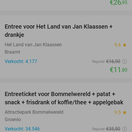
€26
,95
favorite_border
Entree voor Het Land van Jan Klaassen +
30%
drankje
Het Land van Jan Klaassen
9.6
star
Braamt
Verkocht: 4.177
€16
,90
Regulier
€11
,80
favorite_border
Entreeticket voor Bommelwereld + patat +
23%
snack + frisdrank of koffie/thee + appelgebak
Attractiepark Bommelwereld
9.5
star
Groenlo
Verkocht: 34.546
€35
,50
Regulier