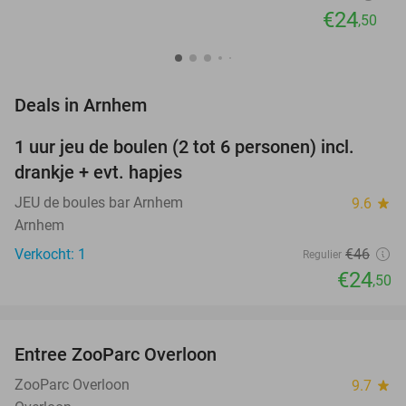
€24
,50
favorite_border
Deals in Arnhem
1 uur jeu de boulen (2 tot 6 personen) incl.
47%
NEW
drankje + evt. hapjes
TODAY
JEU de boules bar Arnhem
9.6
star
Arnhem
Verkocht: 1
€46
Regulier
€24
,50
favorite_border
Entree ZooParc Overloon
34%
NEW
TODAY
ZooParc Overloon
9.7
star