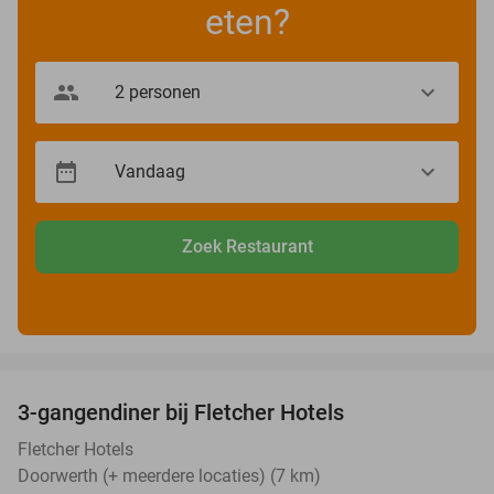
eten?
Zoek Restaurant
favorite_border
3-gangendiner bij Fletcher Hotels
42%
Fletcher Hotels
Doorwerth (+ meerdere locaties) (7 km)