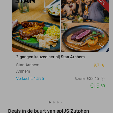
42%
favorite_border
2-gangen keuzediner bij Stan Arnhem
Stan Arnhem
9.7
star
Arnhem
Verkocht: 1.595
€33
,45
Regulier
€19
,50
Deals in de buurt van spIJS Zutphen