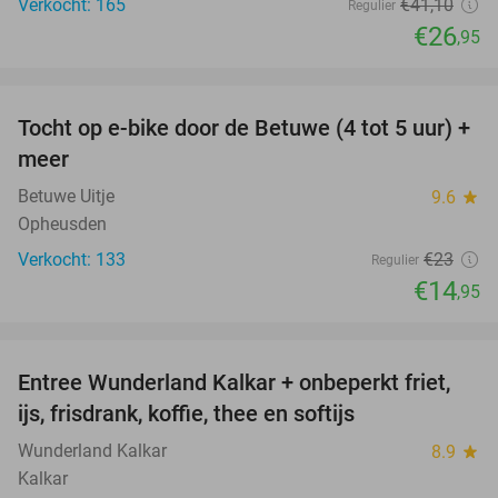
Verkocht: 165
€41
,10
Regulier
€26
,95
favorite_border
Tocht op e-bike door de Betuwe (4 tot 5 uur) +
35%
meer
Betuwe Uitje
9.6
star
Opheusden
Verkocht: 133
€23
Regulier
€14
,95
favorite_border
Entree Wunderland Kalkar + onbeperkt friet,
32%
ijs, frisdrank, koffie, thee en softijs
Wunderland Kalkar
8.9
star
Kalkar