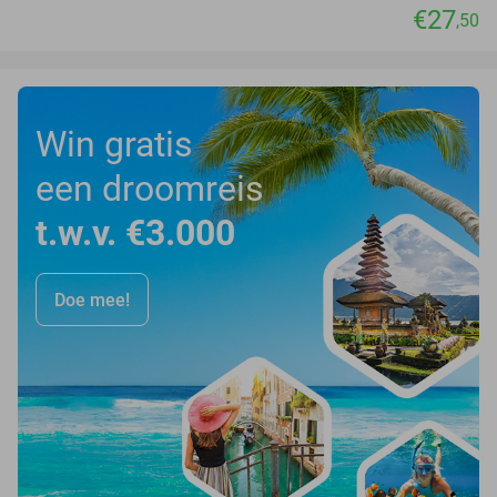
€27
,50
Win gratis
een droomreis
t.w.v. €3.000
Doe mee!