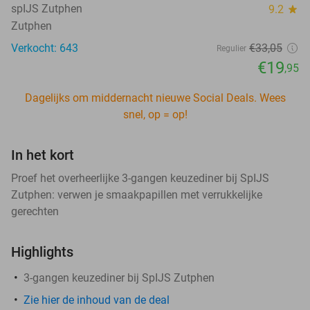
spIJS Zutphen
9.2
star
Zutphen
Verkocht: 643
€33
,05
Regulier
€19
,95
Dagelijks om middernacht nieuwe Social Deals. Wees
snel, op = op!
In het kort
Proef het overheerlijke 3-gangen keuzediner bij SpIJS
Zutphen: verwen je smaakpapillen met verrukkelijke
gerechten
Highlights
3-gangen keuzediner bij SpIJS Zutphen
Zie hier de inhoud van de deal