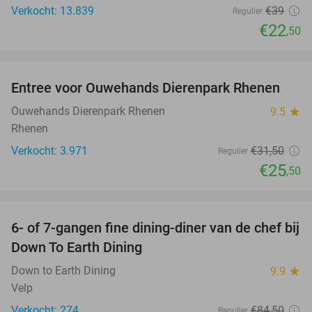
Verkocht: 13.839
€39
Regulier
€22
,50
favorite_border
Entree voor Ouwehands Dierenpark Rhenen
19%
Ouwehands Dierenpark Rhenen
9.5
star
Rhenen
Verkocht: 3.971
€31
,50
Regulier
€25
,50
favorite_border
6- of 7-gangen fine dining-diner van de chef bij
36%
Down To Earth Dining
Down to Earth Dining
9.9
star
Velp
Verkocht: 274
€84
,50
Regulier