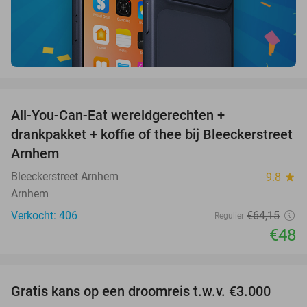
favorite_border
All-You-Can-Eat wereldgerechten +
25%
drankpakket + koffie of thee bij Bleeckerstreet
Arnhem
Bleeckerstreet Arnhem
9.8
star
Arnhem
Verkocht: 406
€64
,15
Regulier
€48
favorite_border
Gratis kans op een droomreis t.w.v. €3.000