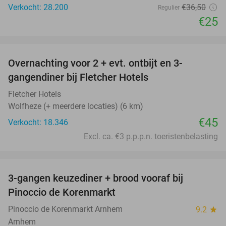
Verkocht: 28.200
€36
,50
Regulier
€25
favorite_border
Overnachting voor 2 + evt. ontbijt en 3-
gangendiner bij Fletcher Hotels
Fletcher Hotels
Wolfheze (+ meerdere locaties) (6 km)
€45
Verkocht: 18.346
Excl. ca. €3 p.p.p.n. toeristenbelasting
favorite_border
3-gangen keuzediner + brood vooraf bij
41%
Pinoccio de Korenmarkt
Pinoccio de Korenmarkt Arnhem
9.2
star
Arnhem