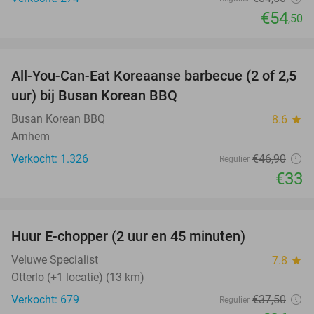
€54
,50
favorite_border
All-You-Can-Eat Koreaanse barbecue (2 of 2,5
30%
uur) bij Busan Korean BBQ
Busan Korean BBQ
8.6
star
Arnhem
Verkocht: 1.326
€46
,90
Regulier
€33
favorite_border
Huur E-chopper (2 uur en 45 minuten)
28%
Veluwe Specialist
7.8
star
Otterlo (+1 locatie) (13 km)
Verkocht: 679
€37
,50
Regulier