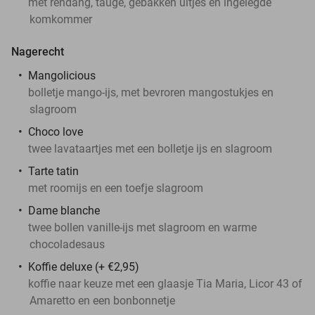
met rendang, taugé, gebakken uitjes en ingelegde
komkommer
Nagerecht
Mangolicious
bolletje mango-ijs, met bevroren mangostukjes en
slagroom
Choco love
twee lavataartjes met een bolletje ijs en slagroom
Tarte tatin
met roomijs en een toefje slagroom
Dame blanche
twee bollen vanille-ijs met slagroom en warme
chocoladesaus
Koffie deluxe (+ €2,95)
koffie naar keuze met een glaasje Tia Maria, Licor 43 of
Amaretto en een bonbonnetje