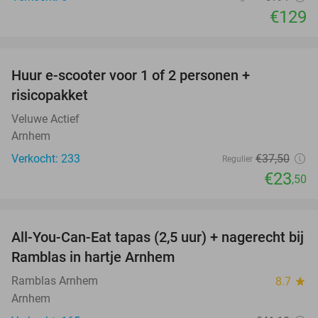
€129
favorite_border
Huur e-scooter voor 1 of 2 personen +
37%
risicopakket
Veluwe Actief
Arnhem
Verkocht: 233
€37
,50
Regulier
€23
,50
favorite_border
All-You-Can-Eat tapas (2,5 uur) + nagerecht bij
34%
Ramblas in hartje Arnhem
Ramblas Arnhem
8.7
star
Arnhem