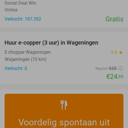
Social Deal Win
Online
Gratis
Verkocht: 187.392
favorite_border
Huur e-copper (3 uur) in Wageningen
29%
NEW
TODAY
E-chopper Wageningen
9.4
star
Wageningen (10 km)
Verkocht: 0
€35
Regulier
€24
,95
Voordelig spontaan uit