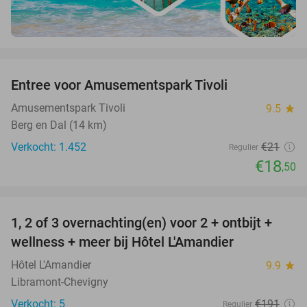
favorite_border
Entree voor Amusementspark Tivoli
12%
Amusementspark Tivoli
9.5
star
Berg en Dal (14 km)
Verkocht: 1.452
€21
Regulier
€18
,50
favorite_border
1, 2 of 3 overnachting(en) voor 2 + ontbijt +
32%
NEW
wellness + meer bij Hôtel L'Amandier
TODAY
Hôtel L'Amandier
9.9
star
Libramont-Chevigny
Verkocht: 5
€191
Regulier