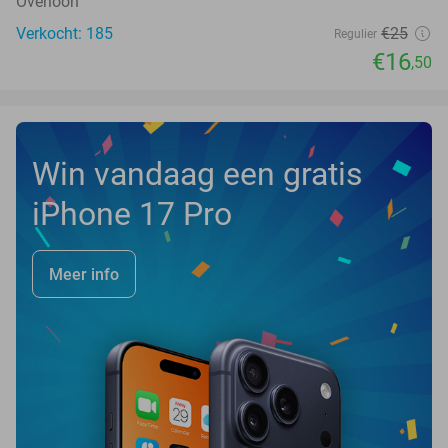
Overloon
Verkocht: 185
€25
Regulier
€16
,50
Win vandaag een gratis
iPhone 17 Pro
Meer info