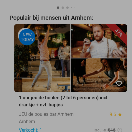
Populair bij mensen uit Arnhem:
47%
NEW
TODAY
favorite_border
1 uur jeu de boulen (2 tot 6 personen) incl.
drankje + evt. hapjes
JEU de boules bar Arnhem
9.6
star
Arnhem
Verkocht: 1
€46
Regulier