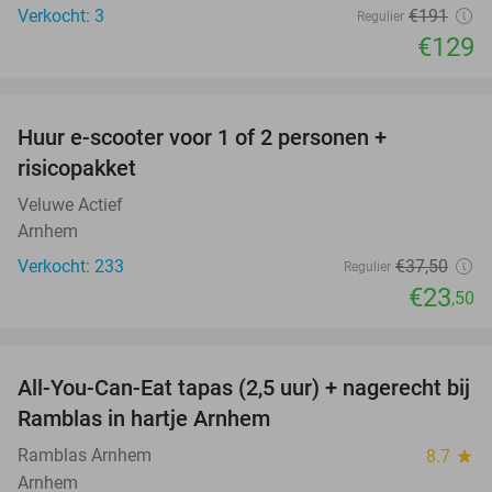
Verkocht: 3
€191
Regulier
€129
favorite_border
Huur e-scooter voor 1 of 2 personen +
37%
risicopakket
Veluwe Actief
Arnhem
Verkocht: 233
€37
,50
Regulier
€23
,50
favorite_border
All-You-Can-Eat tapas (2,5 uur) + nagerecht bij
34%
Ramblas in hartje Arnhem
Ramblas Arnhem
8.7
star
Arnhem