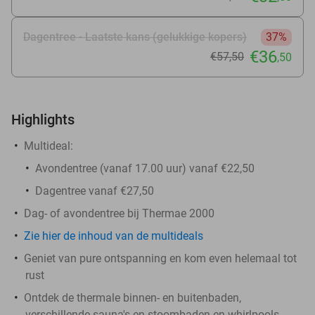
Dagentree - Laatste kans (gelukkige kopers)
37%
€36
€57
,50
,50
Highlights
Multideal:
Avondentree (vanaf 17.00 uur) vanaf €22,50
Dagentree vanaf €27,50
Dag- of avondentree bij Thermae 2000
Zie hier de inhoud van de multideals
Geniet van pure ontspanning en kom even helemaal tot
rust
Ontdek de thermale binnen- en buitenbaden,
verschillende sauna's en stoombaden en whirlpools