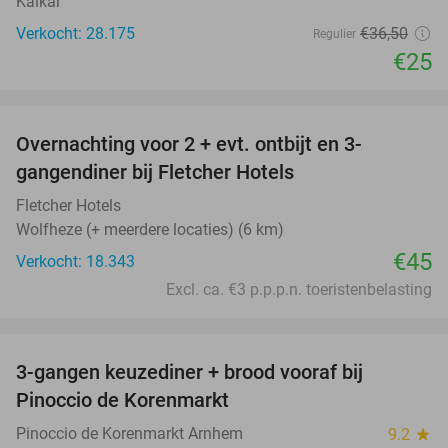
Kalkar
Verkocht: 28.175
€36
,50
Regulier
€25
favorite_border
Overnachting voor 2 + evt. ontbijt en 3-
gangendiner bij Fletcher Hotels
Fletcher Hotels
Wolfheze (+ meerdere locaties) (6 km)
€45
Verkocht: 18.343
Excl. ca. €3 p.p.p.n. toeristenbelasting
favorite_border
3-gangen keuzediner + brood vooraf bij
41%
Pinoccio de Korenmarkt
Pinoccio de Korenmarkt Arnhem
9.2
star