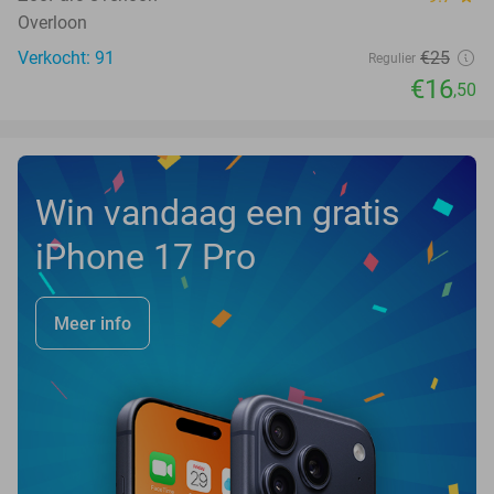
Overloon
Verkocht: 91
€25
Regulier
€16
,50
Win vandaag een gratis
iPhone 17 Pro
Meer info