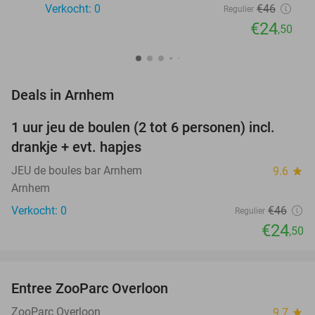
Verkocht: 0
€46
Regulier
€24
,50
favorite_border
Deals in Arnhem
1 uur jeu de boulen (2 tot 6 personen) incl.
47%
NEW
drankje + evt. hapjes
TODAY
JEU de boules bar Arnhem
9.6
star
Arnhem
Verkocht: 0
€46
Regulier
€24
,50
favorite_border
Entree ZooParc Overloon
34%
NEW
TODAY
ZooParc Overloon
9.7
star