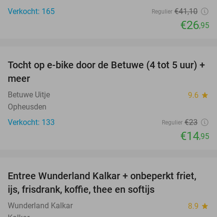
Verkocht: 165
€41
,10
Regulier
€26
,95
favorite_border
Tocht op e-bike door de Betuwe (4 tot 5 uur) +
35%
meer
Betuwe Uitje
9.6
star
Opheusden
Verkocht: 133
€23
Regulier
€14
,95
favorite_border
Entree Wunderland Kalkar + onbeperkt friet,
32%
ijs, frisdrank, koffie, thee en softijs
Wunderland Kalkar
8.9
star