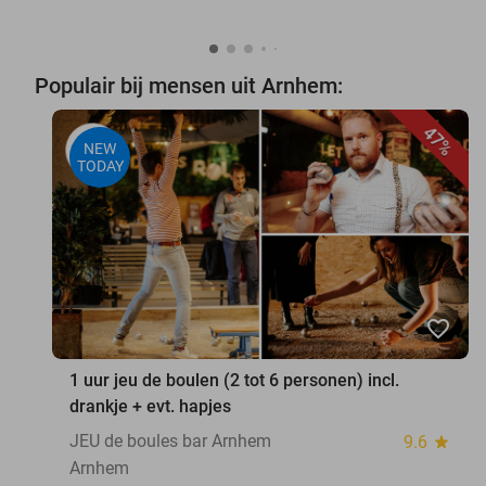
Populair bij mensen uit Arnhem:
47%
NEW
TODAY
favorite_border
1 uur jeu de boulen (2 tot 6 personen) incl.
drankje + evt. hapjes
JEU de boules bar Arnhem
9.6
star
Arnhem