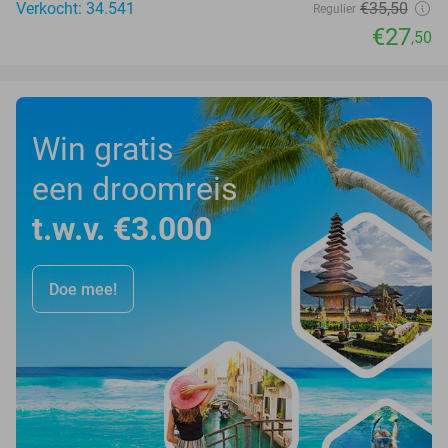
Verkocht: 34.541
€35
,50
Regulier
€27
,50
Win gratis
een droomreis
t.w.v. €3.000
Doe mee!