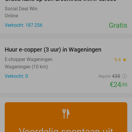
Social Deal Win
Online
Gratis
Verkocht: 187.256
favorite_border
Huur e-copper (3 uur) in Wageningen
29%
NEW
TODAY
E-chopper Wageningen
9.4
star
Wageningen (10 km)
Verkocht: 0
€35
Regulier
€24
,95
Voordelig spontaan uit