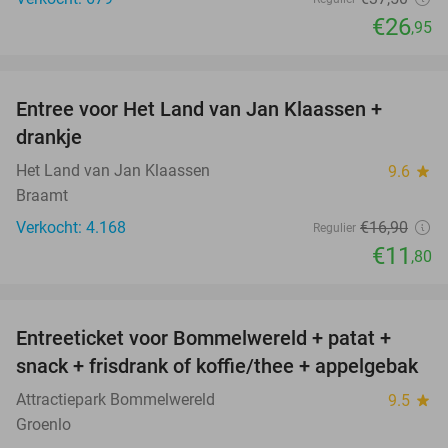
€26
,95
favorite_border
Entree voor Het Land van Jan Klaassen +
30%
drankje
Het Land van Jan Klaassen
9.6
star
Braamt
Verkocht: 4.168
€16
,90
Regulier
€11
,80
favorite_border
Entreeticket voor Bommelwereld + patat +
23%
snack + frisdrank of koffie/thee + appelgebak
Attractiepark Bommelwereld
9.5
star
Groenlo