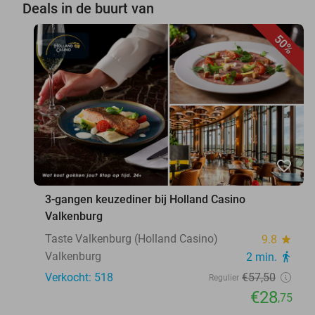
Deals in de buurt van
50%
favorite_border
3-gangen keuzediner bij Holland Casino
Valkenburg
Taste Valkenburg (Holland Casino)
9.8
star
Valkenburg
2 min.
directions_walk
Verkocht: 518
€57
,50
Regulier
€28
,75