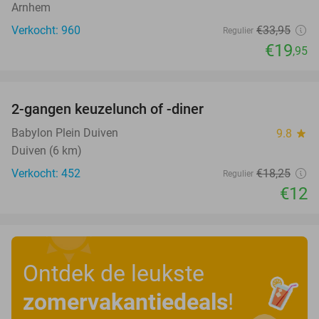
Arnhem
Verkocht: 960
€33
,95
Regulier
€19
,95
favorite_border
2-gangen keuzelunch of -diner
34%
Babylon Plein Duiven
9.8
star
Duiven (6 km)
Verkocht: 452
€18
,25
Regulier
€12
Ontdek de leukste
zomervakantiedeals
!