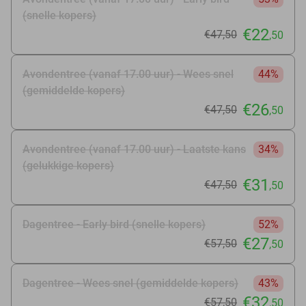
(snelle kopers)
€22
€47
,50
,50
Avondentree (vanaf 17.00 uur) - Wees snel
44%
(gemiddelde kopers)
€26
€47
,50
,50
Avondentree (vanaf 17.00 uur) - Laatste kans
34%
(gelukkige kopers)
€31
€47
,50
,50
Dagentree - Early bird (snelle kopers)
52%
€27
€57
,50
,50
Dagentree - Wees snel (gemiddelde kopers)
43%
€32
€57
,50
,50