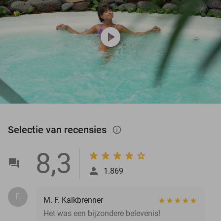
play_circle
Selectie van recensies
info_outlined
8,3
1.869
F.
M. F. Kalkbrenner
Het was een bijzondere belevenis!