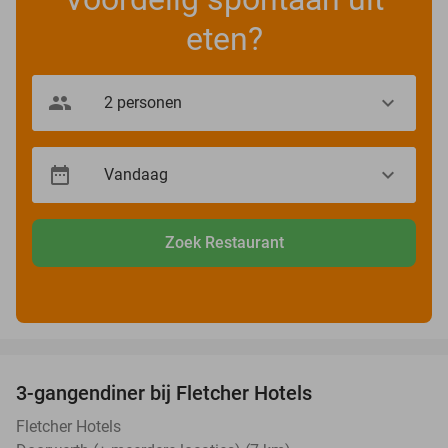
eten?
Zoek Restaurant
favorite_border
3-gangendiner bij Fletcher Hotels
42%
Fletcher Hotels