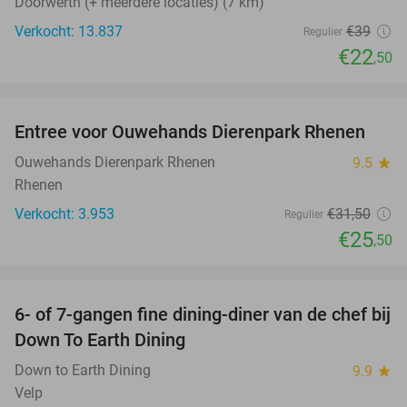
Doorwerth (+ meerdere locaties) (7 km)
Verkocht: 13.837
€39
Regulier
€22
,50
favorite_border
Entree voor Ouwehands Dierenpark Rhenen
19%
Ouwehands Dierenpark Rhenen
9.5
star
Rhenen
Verkocht: 3.953
€31
,50
Regulier
€25
,50
favorite_border
6- of 7-gangen fine dining-diner van de chef bij
36%
Down To Earth Dining
Down to Earth Dining
9.9
star
Velp