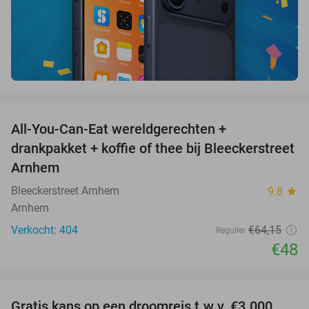
favorite_border
All-You-Can-Eat wereldgerechten +
25%
drankpakket + koffie of thee bij Bleeckerstreet
Arnhem
Bleeckerstreet Arnhem
9.8
star
Arnhem
Verkocht: 404
€64
,15
Regulier
€48
favorite_border
Gratis kans op een droomreis t.w.v. €3.000