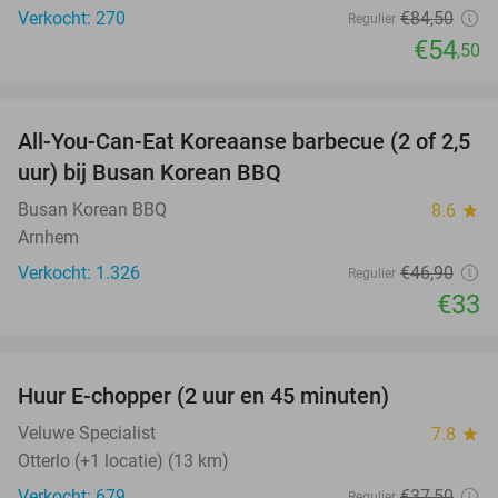
Verkocht: 270
€84
,50
Regulier
€54
,50
favorite_border
All-You-Can-Eat Koreaanse barbecue (2 of 2,5
30%
uur) bij Busan Korean BBQ
Busan Korean BBQ
8.6
star
Arnhem
Verkocht: 1.326
€46
,90
Regulier
€33
favorite_border
Huur E-chopper (2 uur en 45 minuten)
28%
Veluwe Specialist
7.8
star
Otterlo (+1 locatie) (13 km)
Verkocht: 679
€37
,50
Regulier