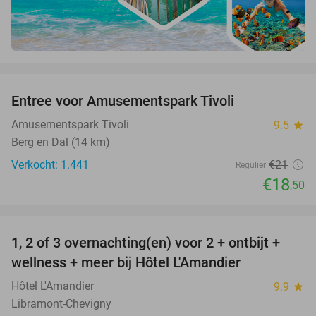
favorite_border
Entree voor Amusementspark Tivoli
12%
Amusementspark Tivoli
9.5
star
Berg en Dal (14 km)
Verkocht: 1.441
€21
Regulier
€18
,50
favorite_border
1, 2 of 3 overnachting(en) voor 2 + ontbijt +
32%
NEW
wellness + meer bij Hôtel L'Amandier
TODAY
Hôtel L'Amandier
9.9
star
Libramont-Chevigny