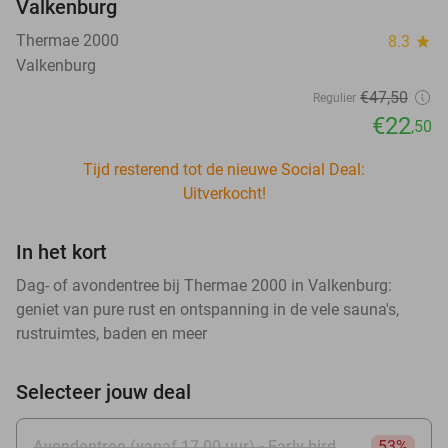
Valkenburg
Thermae 2000
8.3
star
Valkenburg
€47
,50
Regulier
€22
,50
Tijd resterend tot de nieuwe Social Deal:
Uitverkocht!
In het kort
Dag- of avondentree bij Thermae 2000 in Valkenburg:
geniet van pure rust en ontspanning in de vele sauna's,
rustruimtes, baden en meer
Selecteer jouw deal
Avondentree (vanaf 17.00 uur) - Early bird
53%