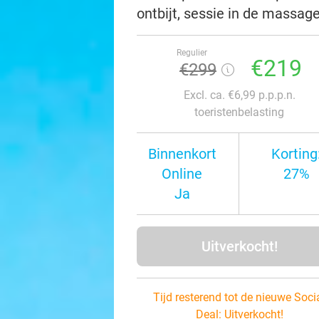
ontbijt, sessie in de massag
Regulier
€219
€299
Excl. ca. €6,99 p.p.p.n.
toeristenbelasting
Binnenkort
Korting
Online
27%
Ja
Uitverkocht!
Tijd resterend tot de nieuwe Soci
Deal:
Uitverkocht!