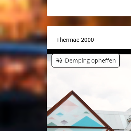
Thermae 2000
Demping opheffen
volume_off