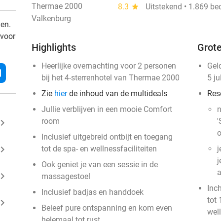
Thermae 2000
8.3
star
Uitstekend • 1.869 be
Valkenburg
den.
 voor
Highlights
Grote
Heerlijke overnachting voor 2 personen
Gel
l
bij het 4-sterrenhotel van Thermae 2000
5 ju
Zie
hier
de inhoud van de multideals
Res
Jullie verblijven in een mooie Comfort
n
room
'
ard_arrow_right
o
Inclusief uitgebreid ontbijt en toegang
ard_arrow_right
tot de spa- en wellnessfaciliteiten
j
j
Ook geniet je van een sessie in de
a
ard_arrow_right
massagestoel
Inc
Inclusief badjas en handdoek
tot 
ard_arrow_right
Beleef pure ontspanning en kom even
well
helemaal tot rust