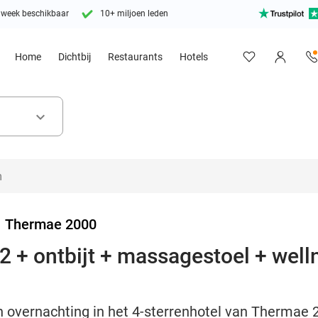
 week beschikbaar
10+ miljoen leden
Home
Dichtbij
Restaurants
Hotels
keyboard_arrow_down
>
Thermae 2000
2 + ontbijt + massagestoel + well
 overnachting in het 4-sterrenhotel van Thermae 2