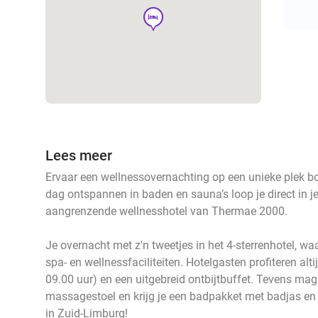
hotel
Lees meer
Ervaar een wellnessovernachting op een unieke plek bo
dag ontspannen in baden en sauna’s loop je direct in j
aangrenzende wellnesshotel van Thermae 2000.
Je overnacht met z'n tweetjes in het 4-sterrenhotel, waa
spa- en wellnessfaciliteiten. Hotelgasten profiteren al
09.00 uur) en een uitgebreid ontbijtbuffet. Tevens ma
massagestoel en krijg je een badpakket met badjas en
in Zuid-Limburg!