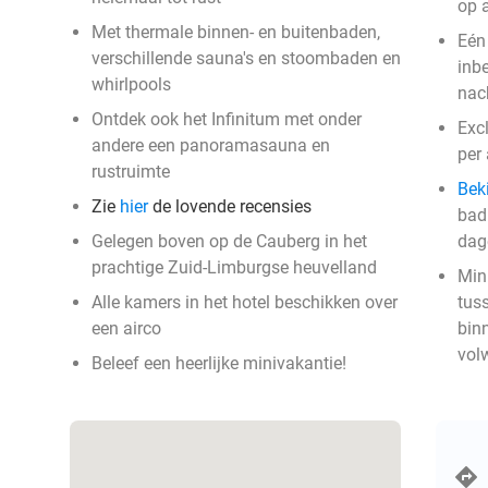
op 
Met thermale binnen- en buitenbaden,
Eén
verschillende sauna's en stoombaden en
inb
whirlpools
nach
Ontdek ook het Infinitum met onder
Exc
andere een panoramasauna en
per
rustruimte
Beki
Zie
hier
de lovende recensies
badk
Gelegen boven op de Cauberg in het
dag
prachtige Zuid-Limburgse heuvelland
Min
Alle kamers in het hotel beschikken over
tus
een airco
bin
vol
Beleef een heerlijke minivakantie!