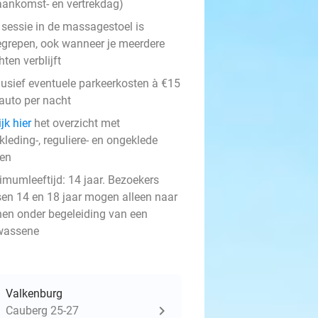
aankomst- en vertrekdag)
 sessie in de massagestoel is
egrepen, ook wanneer je meerdere
ten verblijft
lusief eventuele parkeerkosten à €15
 auto per nacht
jk hier
het overzicht met
leding-, reguliere- en ongeklede
en
imumleeftijd: 14 jaar. Bezoekers
sen 14 en 18 jaar mogen alleen naar
nen onder begeleiding van een
wassene
Valkenburg
Cauberg 25-27