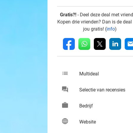
Gratis?!
- Deel deze deal met vrien
Kopen drie vrienden? Dan is de deal
jou gratis! (
info
)
whatsapp
linkedin
fb
mai
list
keybo
Multideal
chat
keybo
Selectie van recensies
work
keybo
Bedrijf
language
keybo
Website