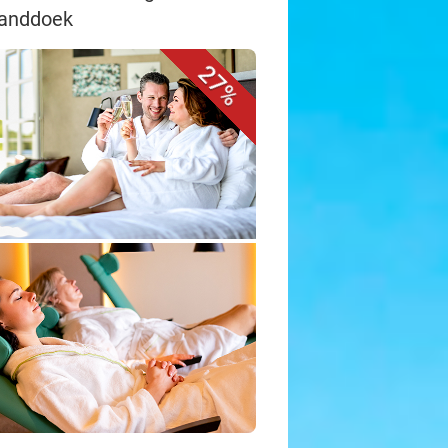
 handdoek
27%