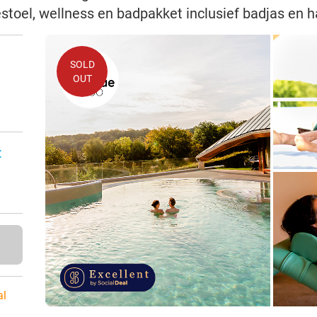
estoel, wellness en badpakket inclusief badjas en
SOLD
OUT
:
al