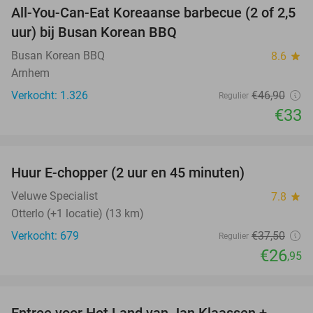
All-You-Can-Eat Koreaanse barbecue (2 of 2,5
30%
uur) bij Busan Korean BBQ
Busan Korean BBQ
8.6
star
Arnhem
Verkocht: 1.326
€46
,90
Regulier
€33
favorite_border
Huur E-chopper (2 uur en 45 minuten)
28%
Veluwe Specialist
7.8
star
Otterlo (+1 locatie) (13 km)
Verkocht: 679
€37
,50
Regulier
€26
,95
favorite_border
Entree voor Het Land van Jan Klaassen +