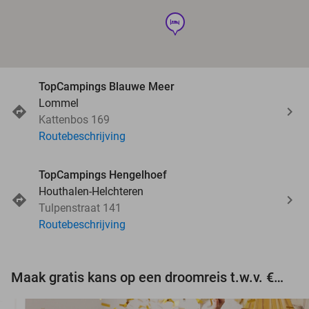
hotel
TopCampings Blauwe Meer
Lommel
Kattenbos 169
Routebeschrijving
TopCampings Hengelhoef
Houthalen-Helchteren
Tulpenstraat 141
Routebeschrijving
Maak gratis kans op een droomreis t.w.v. €3.000!