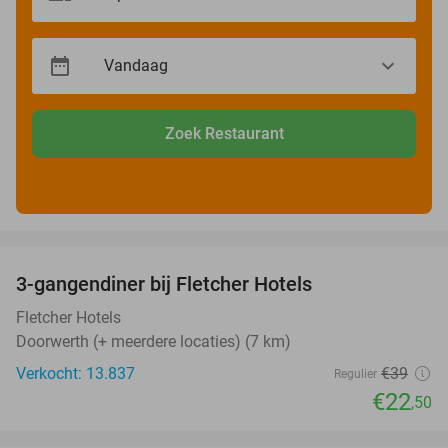
Zoek Restaurant
favorite_border
3-gangendiner bij Fletcher Hotels
42%
Fletcher Hotels
Doorwerth (+ meerdere locaties) (7 km)
Verkocht: 13.837
€39
Regulier
€22
,50
favorite_border