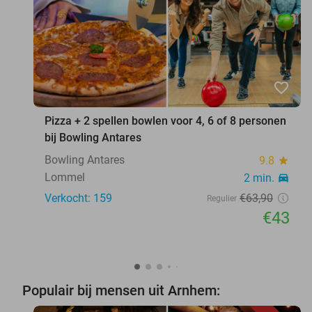
favorite_border
Pizza + 2 spellen bowlen voor 4, 6 of 8 personen
bij Bowling Antares
Bowling Antares
9.8
star
Lommel
2 min.
directions_car
Verkocht: 159
€63
,90
Regulier
€43
Populair bij mensen uit Arnhem: