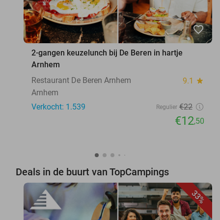
favorite_border
2-gangen keuzelunch bij De Beren in hartje
Arnhem
Restaurant De Beren Arnhem
9.1
star
Arnhem
Verkocht: 1.539
€22
Regulier
€12
,50
Deals in de buurt van TopCampings
33%