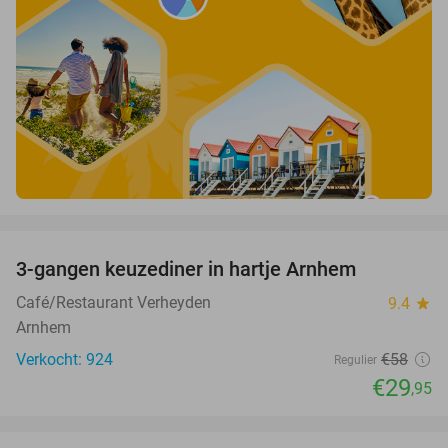
favorite_border
3-gangen keuzediner in hartje Arnhem
48%
Café/Restaurant Verheyden
9.4
star
Arnhem
Verkocht: 924
€58
Regulier
€29
,95
favorite_border