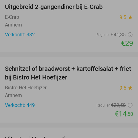
Uitgebreid 2-gangendiner bij E-Crab
30%
E-Crab
9.5
star
Arnhem
Verkocht: 332
€41
,35
Regulier
€29
favorite_border
Schnitzel of braadworst + kartoffelsalat + friet
51%
bij Bistro Het Hoefijzer
Bistro Het Hoefijzer
9.5
star
Arnhem
Verkocht: 449
€29
,50
Regulier
€14
,50
favorite_border