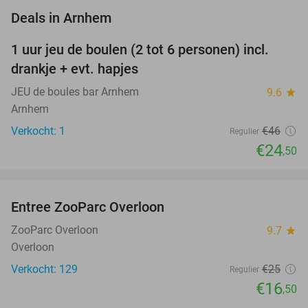
favorite_border
Deals in Arnhem
1 uur jeu de boulen (2 tot 6 personen) incl.
47%
NEW
drankje + evt. hapjes
TODAY
JEU de boules bar Arnhem
9.6
star
Arnhem
Verkocht: 1
€46
Regulier
€24
,50
favorite_border
Entree ZooParc Overloon
34%
NEW
TODAY
ZooParc Overloon
9.7
star
Overloon
Verkocht: 129
€25
Regulier
€16
,50