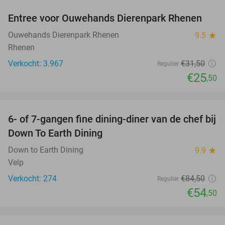
Entree voor Ouwehands Dierenpark Rhenen
19%
Ouwehands Dierenpark Rhenen
9.5
star
Rhenen
Verkocht: 3.967
€31
,50
Regulier
€25
,50
favorite_border
6- of 7-gangen fine dining-diner van de chef bij
36%
Down To Earth Dining
Down to Earth Dining
9.9
star
Velp
Verkocht: 274
€84
,50
Regulier
€54
,50
favorite_border