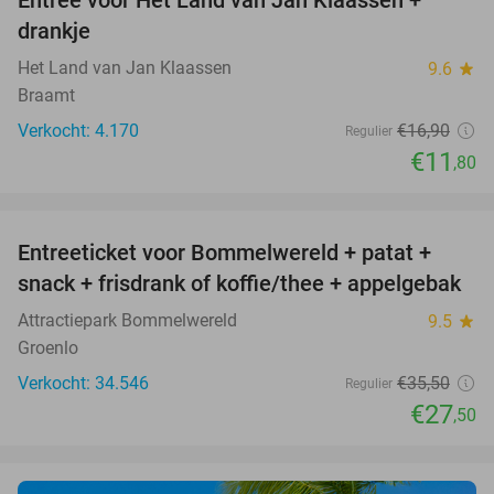
30%
drankje
Het Land van Jan Klaassen
9.6
star
Braamt
Verkocht: 4.170
€16
,90
Regulier
€11
,80
favorite_border
Entreeticket voor Bommelwereld + patat +
23%
snack + frisdrank of koffie/thee + appelgebak
Attractiepark Bommelwereld
9.5
star
Groenlo
Verkocht: 34.546
€35
,50
Regulier
€27
,50