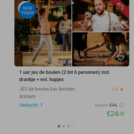
47%
NEW
TODAY
favorite_border
1 uur jeu de boulen (2 tot 6 personen) incl.
drankje + evt. hapjes
JEU de boules bar Arnhem
9.6
star
Arnhem
Verkocht: 1
€46
Regulier
€24
,50