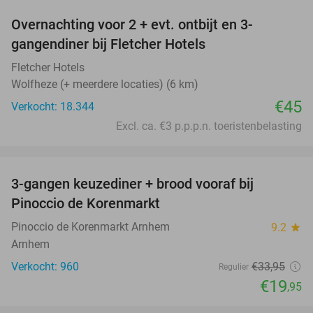
Overnachting voor 2 + evt. ontbijt en 3-
gangendiner bij Fletcher Hotels
Fletcher Hotels
Wolfheze (+ meerdere locaties) (6 km)
€45
Verkocht: 18.344
Excl. ca. €3 p.p.p.n. toeristenbelasting
favorite_border
3-gangen keuzediner + brood vooraf bij
41%
Pinoccio de Korenmarkt
Pinoccio de Korenmarkt Arnhem
9.2
star
Arnhem
Verkocht: 960
€33
,95
Regulier
€19
,95
favorite_border