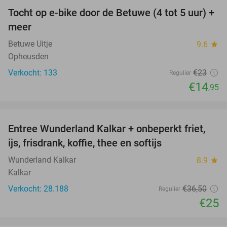
Tocht op e-bike door de Betuwe (4 tot 5 uur) +
35%
meer
Betuwe Uitje
9.6
star
Opheusden
Verkocht: 133
€23
Regulier
€14
,95
favorite_border
Entree Wunderland Kalkar + onbeperkt friet,
32%
ijs, frisdrank, koffie, thee en softijs
Wunderland Kalkar
8.9
star
Kalkar
Verkocht: 28.188
€36
,50
Regulier
€25
favorite_border