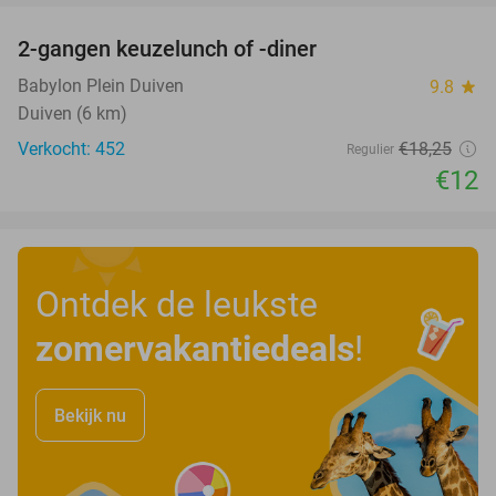
2-gangen keuzelunch of -diner
34%
Babylon Plein Duiven
9.8
star
Duiven (6 km)
Verkocht: 452
€18
,25
Regulier
€12
Ontdek de leukste
zomervakantiedeals
!
Bekijk nu