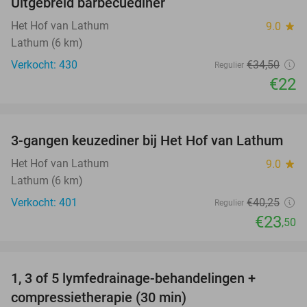
Uitgebreid barbecuediner
36%
Het Hof van Lathum
9.0
star
Lathum (6 km)
Verkocht: 430
€34
,50
Regulier
€22
favorite_border
3-gangen keuzediner bij Het Hof van Lathum
42%
Het Hof van Lathum
9.0
star
Lathum (6 km)
Verkocht: 401
€40
,25
Regulier
€23
,50
favorite_border
1, 3 of 5 lymfedrainage-behandelingen +
51%
compressietherapie (30 min)