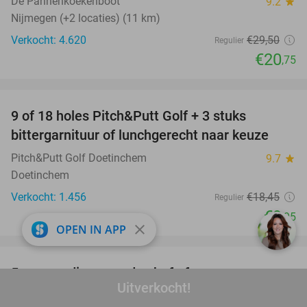
De Pannenkoekenboot
9.2
star
Nijmegen (+2 locaties) (11 km)
Verkocht: 4.620
€29
,50
Regulier
€20
,75
favorite_border
9 of 18 holes Pitch&Putt Golf + 3 stuks
46%
bittergarnituur of lunchgerecht naar keuze
Pitch&Putt Golf Doetinchem
9.7
star
Doetinchem
Verkocht: 1.456
€18
,45
Regulier
€9
,95
close
OPEN IN APP
favorite_border
5-gangendiner van de chef of
20%
Uitverkocht!
belevingsarrangement bij Bridot