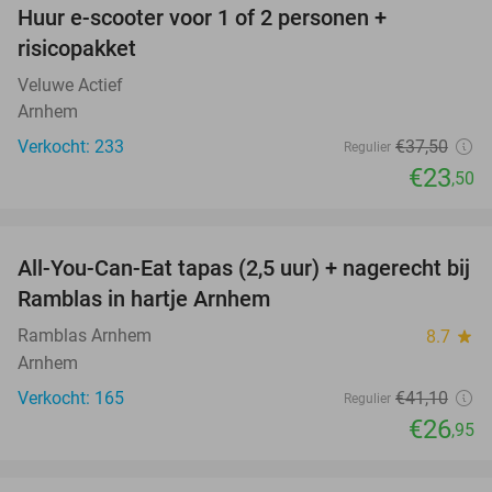
Huur e-scooter voor 1 of 2 personen +
37%
risicopakket
Veluwe Actief
Arnhem
Verkocht: 233
€37
,50
Regulier
€23
,50
favorite_border
All-You-Can-Eat tapas (2,5 uur) + nagerecht bij
34%
Ramblas in hartje Arnhem
Ramblas Arnhem
8.7
star
Arnhem
Verkocht: 165
€41
,10
Regulier
€26
,95
favorite_border