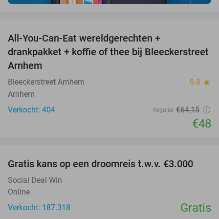
favorite_border
All-You-Can-Eat wereldgerechten +
25%
drankpakket + koffie of thee bij Bleeckerstreet
Arnhem
Bleeckerstreet Arnhem
9.8
star
Arnhem
Verkocht: 404
€64
,15
Regulier
€48
favorite_border
Gratis kans op een droomreis t.w.v. €3.000
Social Deal Win
Online
Gratis
Verkocht: 187.318