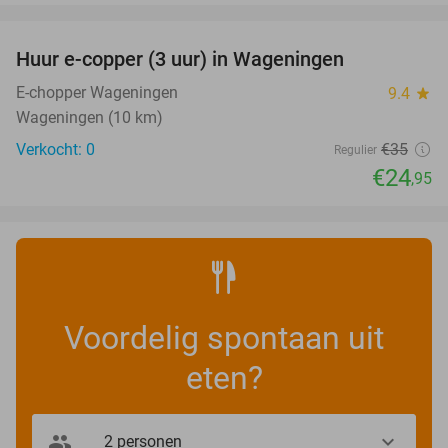
favorite_border
Huur e-copper (3 uur) in Wageningen
29%
NEW
TODAY
E-chopper Wageningen
9.4
star
Wageningen (10 km)
Verkocht: 0
€35
Regulier
€24
,95
Voordelig spontaan uit
eten?