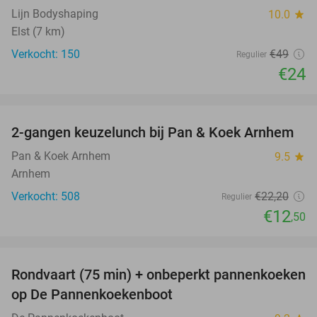
Lijn Bodyshaping
10.0
star
Elst (7 km)
Verkocht: 150
€49
Regulier
€24
favorite_border
2-gangen keuzelunch bij Pan & Koek Arnhem
44%
Pan & Koek Arnhem
9.5
star
Arnhem
Verkocht: 508
€22
,20
Regulier
€12
,50
favorite_border
Rondvaart (75 min) + onbeperkt pannenkoeken
30%
op De Pannenkoekenboot