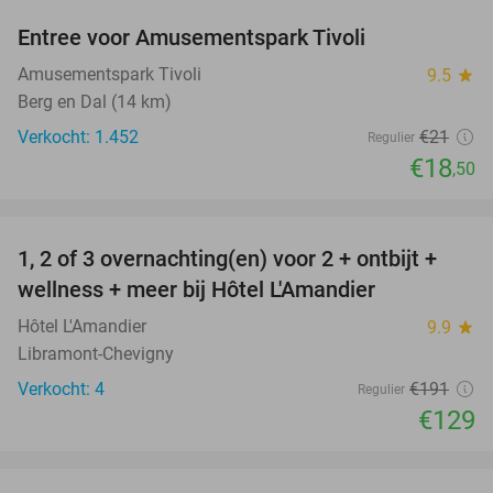
Entree voor Amusementspark Tivoli
12%
Amusementspark Tivoli
9.5
star
Berg en Dal (14 km)
Verkocht: 1.452
€21
Regulier
€18
,50
favorite_border
1, 2 of 3 overnachting(en) voor 2 + ontbijt +
32%
NEW
wellness + meer bij Hôtel L'Amandier
TODAY
Hôtel L'Amandier
9.9
star
Libramont-Chevigny
Verkocht: 4
€191
Regulier
€129
favorite_border