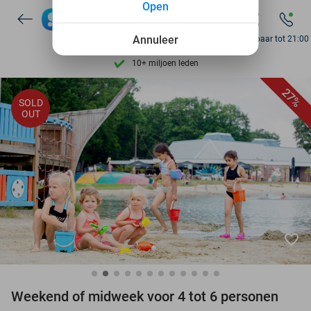
Open
Ontdek 15.000+ deals
7 dagen per week beschikbaar
Annuleer
Bereikbaar tot 21:00
10+ miljoen leden
9,4
op basis van
206.265 reviews
27%
SOLD
Ontdek 15.000+ deals
OUT
7 dagen per week beschikbaar
10+ miljoen leden
favorite_border
Weekend of midweek voor 4 tot 6 personen