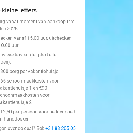
 kleine letters
dig vanaf moment van aankoop t/m
dec 2025
hecken vanaf 15.00 uur, uitchecken
10.00 uur
usieve kosten (ter plekke te
doen):
300 borg per vakantiehuisje
€65 schoonmaakkosten voor
akantiehuisje 1 en €90
schoonmaakkosten voor
akantiehuisje 2
12,50 per persoon voor beddengoed
en handdoeken
gen over de deal? Bel:
+31 88 205 05