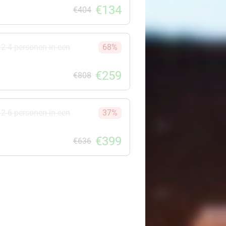
€134
€404
 2-4 personen in een
68%
€259
€808
 2-6 personen in een
37%
€399
€636