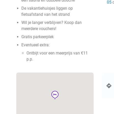
een sauna en dubbele douche
05
o
De vakantiehuisjes liggen op
fietsafstand van het strand
Wil je langer verblijven? Koop dan
meerdere vouchers!
Gratis parkeerplek
Eventueel extra:
Ontbijt voor een meerprijs van €11
p.p.
hotel