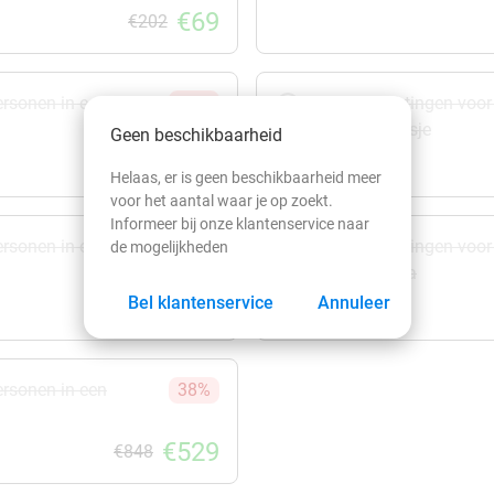
Koelkast
€69
€202
(Kleding)kast
Koffiezetapparaat
ersonen in een
67%
4 overnachtingen voor
Waterkoker
vakantiehuisje
Geen beschikbaarheid
Keuken met oven
€199
€606
Helaas, er is geen beschikbaarheid meer
Vaatwasser
voor het aantal waar je op zoekt.
Eettafel
Informeer bij onze klantenservice naar
ersonen in een
37%
3 overnachtingen voor
de mogelijkheden
Wasmachine
vakantievilla
Eigen sauna
Bel klantenservice
Annuleer
€269
€424
Droger
Wifi
ersonen in een
38%
Buiteneethoek
Gedeeld strand
€529
€848