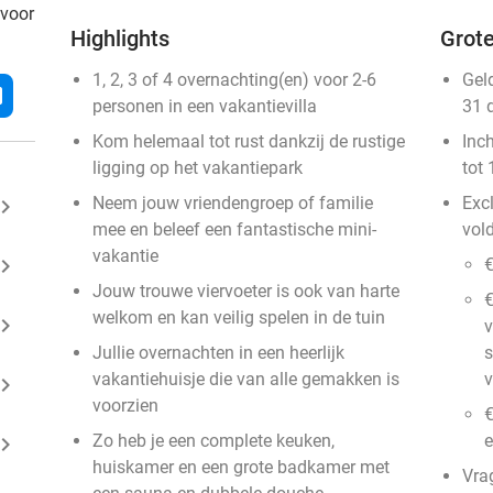
 voor
Highlights
Grote
1, 2, 3 of 4 overnachting(en) voor 2-6
Gel
l
personen in een vakantievilla
31 
Kom helemaal tot rust dankzij de rustige
Inc
ligging op het vakantiepark
tot 
Neem jouw vriendengroep of familie
Excl
ard_arrow_right
mee en beleef een fantastische mini-
vol
vakantie
ard_arrow_right
€
Jouw trouwe viervoeter is ook van harte
welkom en kan veilig spelen in de tuin
ard_arrow_right
v
Jullie overnachten in een heerlijk
vakantiehuisje die van alle gemakken is
v
ard_arrow_right
voorzien
€
Zo heb je een complete keuken,
ard_arrow_right
huiskamer en een grote badkamer met
Vra