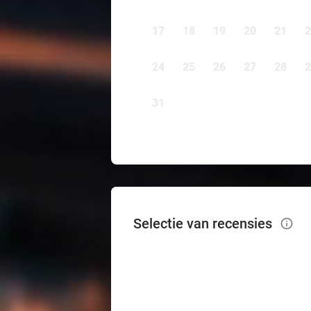
17
18
19
20
21
2
24
25
26
27
28
2
31
Selectie van recensies
info_outlined