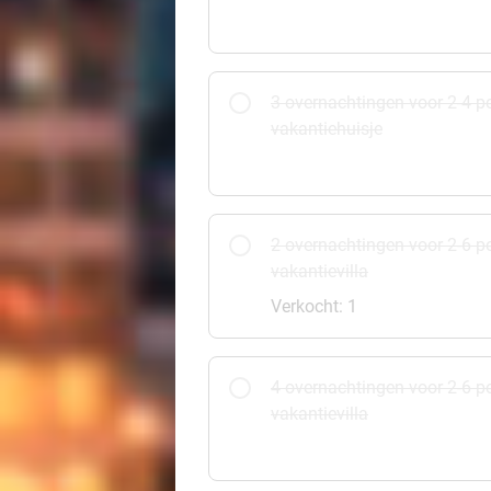
3 overnachtingen voor 2-4 p
vakantiehuisje
2 overnachtingen voor 2-6 p
vakantievilla
Verkocht: 1
4 overnachtingen voor 2-6 p
vakantievilla