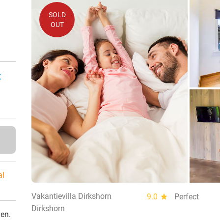
SOLD
OUT
:
al
Vakantievilla Dirkshorn
9.0
star
Perfect
Dirkshorn
den.