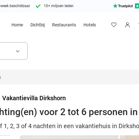
 week beschikbaar
10+ miljoen leden
Home
Dichtbij
Restaurants
Hotels
keyboard_arrow_down
>
Vakantievilla Dirkshorn
chting(en) voor 2 tot 6 personen i
f 1, 2, 3 of 4 nachten in een vakantiehuis in Dirksh