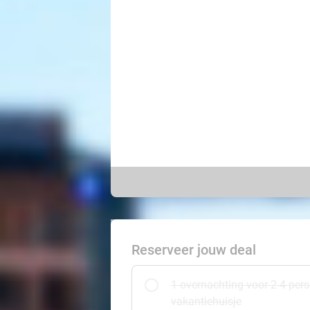
Reserveer jouw deal
1 overnachting voor 2-4 per
vakantiehuisje