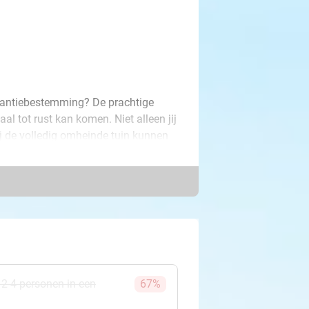
akantiebestemming? De prachtige
al tot rust kan komen. Niet alleen jij
j de volledig omheinde tuin kunnen
acy. Ook is het strand op fietsafstand
 Veel plezier!
 2-4 personen in een
67%