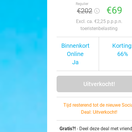
Regulier
€69
€202
Excl. ca. €2,25 p.p.p.n.
toeristenbelasting
Binnenkort
Korting
Online
66%
Ja
Uitverkocht!
Tijd resterend tot de nieuwe Soci
Deal:
Uitverkocht!
Gratis?!
- Deel deze deal met vrien