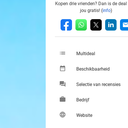
Kopen drie vrienden? Dan is de deal
jou gratis! (
info
)
whatsapp
linkedin
fb
mai
list
keybo
Multideal
date_range
keybo
Beschikbaarheid
chat
keybo
Selectie van recensies
work
keybo
Bedrijf
language
keybo
Website