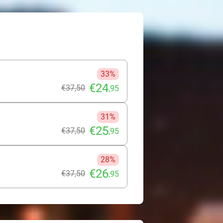
oor je niet alleen de natuur
ai of uitstoot. Het is de ideale
ust om te gaan met het milieu.
tuur: een onvergetelijk avontuur
33%
€24
€37
,50
,95
31%
€25
€37
,50
,95
28%
€26
€37
,50
,95