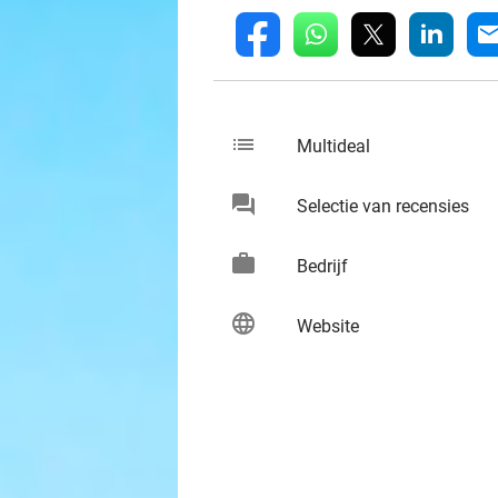
whatsapp
linkedin
fb
mai
list
keybo
Multideal
chat
keybo
Selectie van recensies
work
keybo
Bedrijf
language
keybo
Website