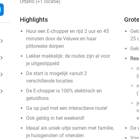
Otterlo (+1 locatie)
l
Highlights
Grote
Huur een E-chopper en rijd 2 uur en 45
Gel
minuten door de Veluwe en haar
25 
ard_arrow_right
pittoreske dorpen
Gel
Lekker makkelijk: de routes zijn al voor
ard_arrow_right
Res
je uitgestippeld
n
De start is mogelijk vanuit 2
ard_arrow_right
(
verschillende locaties
r
ard_arrow_right
De E-chopper is 100% elektrisch en
(
geluidloos
j
Ga op pad met een interactieve route!
r
Ook geldig in het weekend!
w
Ideaal als uniek uitje samen met familie,
De v
je huisgenoten of vrienden
Voo