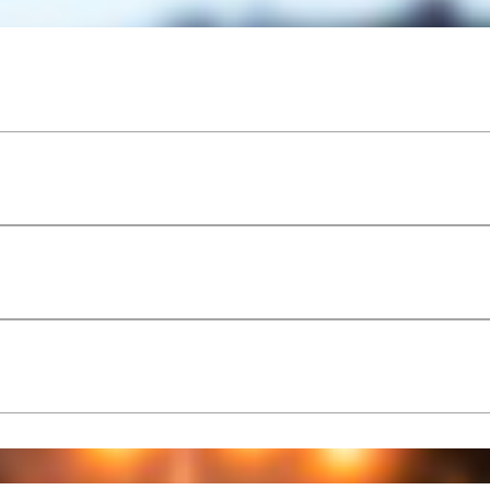
De E-choppers zijn 100% elektrisch en geluidloos, waard
respecteert, maar ook rustig kunt rondrijden zonder lawa
manier om de natuur te verkennen en tegelijkertijd bew
Maak herinneringen, bewonder de schoonheid van de na
wacht op jou en je gezelschap!