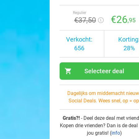
Regulier
€26
€37
,50
,95
Verkocht:
Korting
656
28%
shopping_cart
Selecteer deal
navi
Dagelijks om middernacht nieuw
Social Deals. Wees snel, op = op
Gratis?!
- Deel deze deal met vrien
Kopen drie vrienden? Dan is de deal
jou gratis! (
info
)