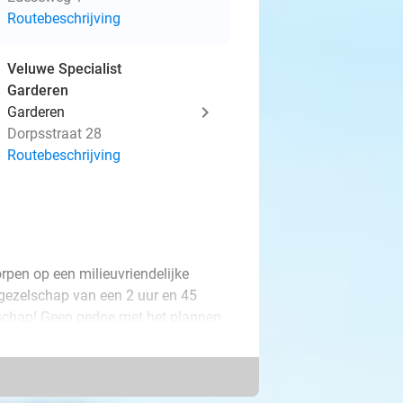
Routebeschrijving
Veluwe Specialist
Garderen
Garderen
Dorpsstraat 28
Routebeschrijving
rpen op een milieuvriendelijke
e gezelschap van een 2 uur en 45
schap! Geen gedoe met het plannen
 Bovendien zijn er maar liefst 2
innen. Zo is het gemakkelijk voor
e te genieten.