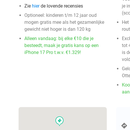
Zie
hier
de lovende recensies
je i
(sco
Optioneel: kinderen t/m 12 jaar oud
mogen gratis mee als het gezamenlijke
Het
gewicht niet hoger is dan 120 kg
rout
Alleen vandaag: bij elke €10 die je
Exc
besteedt, maak je gratis kans op een
tot
iPhone 17 Pro t.w.v. €1.329!
is d
vol
Gel
Otte
Koo
aan
events