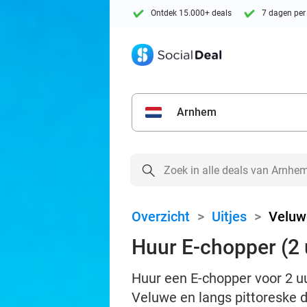
Ontdek 15.000+ deals
7 dagen per
Arnhem
Overzicht
>
Uitjes
>
Veluwe
Huur E-chopper (2 
Huur een E-chopper voor 2 uu
Veluwe en langs pittoreske 