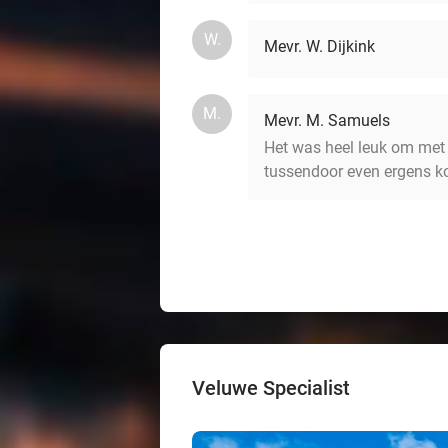
W.
Mevr. W. Dijkink
M.
Mevr. M. Samuels
Het was heel leuk om met 
tussendoor even ergens kof
Veluwe Specialist