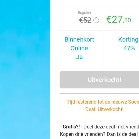
Regulier
€27
€52
,50
Binnenkort
Korting
Online
47%
Ja
Uitverkocht!
Tijd resterend tot de nieuwe Soci
Deal:
Uitverkocht!
Gratis?!
- Deel deze deal met vrien
Kopen drie vrienden? Dan is de deal