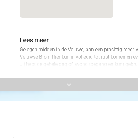
Lees meer
Gelegen midden in de Veluwe, aan een prachtig meer, vi
Veluwse Bron. Hier kun jij volledig tot rust komen en 
Jij hebt de gehele dag of avond toegang en kunt gebrui
Ontspan bijvoorbeeld in het kruidenbad, de lavendelsau
keyboard_arrow_down
vele binnen- en buitenbaden, de mooie rustruimtes en 
helemaal tot rust te komen. Je bent na een dag of av
opgeladen!