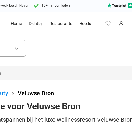
 week beschikbaar
10+ miljoen leden
Home
Dichtbij
Restaurants
Hotels
keyboard_arrow_down
uty
>
Veluwse Bron
ee voor Veluwse Bron
tspannen bij het luxe wellnessresort Veluwse Bron