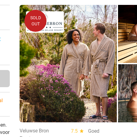
SOLD
OUT
:
al
den.
Veluwse Bron
7.5
star
Goed
 voor