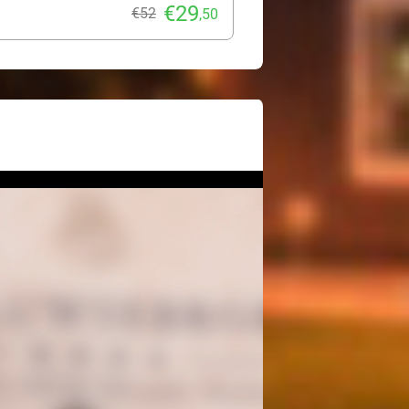
€29
€52
,50