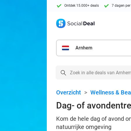
Ontdek 15.000+ deals
7 dagen per
Arnhem
Overzicht
>
Wellness & Bea
Dag- of avondentr
Kom de hele dag of avond on
natuurrijke omgeving