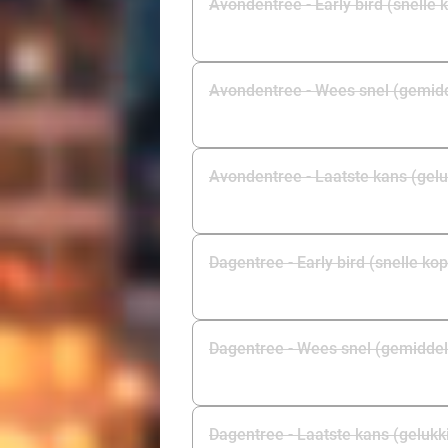
Avondentree - Early bird (snelle 
Avondentree - Wees snel (gemid
Avondentree - Laatste kans (gelu
Dagentree - Early bird (snelle ko
Dagentree - Wees snel (gemiddel
Dagentree - Laatste kans (gelukk