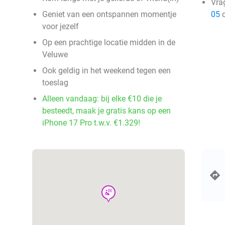
Vra
Geniet van een ontspannen momentje
05
o
voor jezelf
Op een prachtige locatie midden in de
Veluwe
Ook geldig in het weekend tegen een
toeslag
Alleen vandaag: bij elke €10 die je
besteedt, maak je gratis kans op een
iPhone 17 Pro t.w.v. €1.329!
wellness