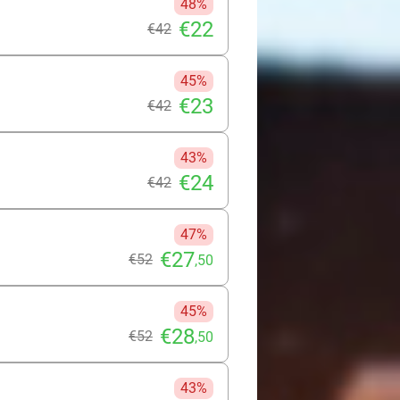
48%
€22
€42
45%
€23
€42
43%
€24
€42
47%
€27
€52
,50
45%
€28
€52
,50
43%