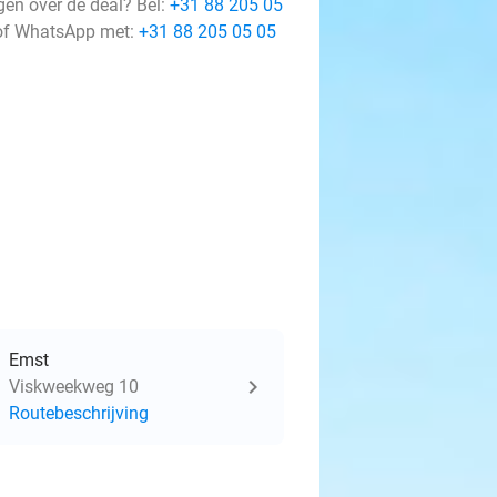
gen over de deal? Bel:
+31 88 205 05
f WhatsApp met:
+31 88 205 05 05
Emst
Viskweekweg 10
Routebeschrijving