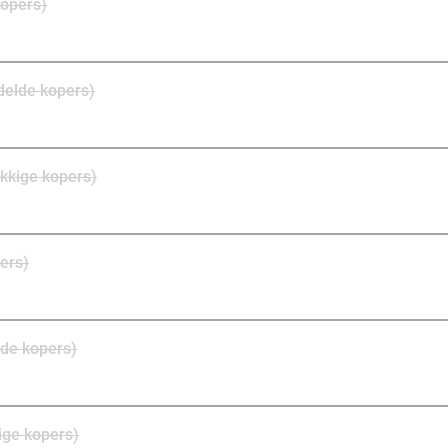
kopers)
delde kopers)
kkige kopers)
pers)
de kopers)
ige kopers)