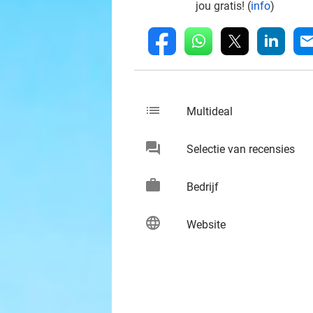
jou gratis! (
info
)
whatsapp
linkedin
fb
mai
list
keybo
Multideal
chat
keybo
Selectie van recensies
work
keybo
Bedrijf
language
keybo
Website