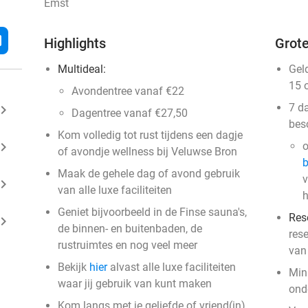
Emst
l
Highlights
Grote
Multideal:
Gel
15 
Avondentree vanaf €22
7 d
ard_arrow_right
Dagentree vanaf €27,50
bes
Kom volledig tot rust tijdens een dagje
ard_arrow_right
o
of avondje wellness bij Veluwse Bron
Maak de gehele dag of avond gebruik
v
ard_arrow_right
van alle luxe faciliteiten
h
Geniet bijvoorbeeld in de Finse sauna's,
Res
ard_arrow_right
de binnen- en buitenbaden, de
res
rustruimtes en nog veel meer
van
Bekijk
hier
alvast alle luxe faciliteiten
Mini
waar jij gebruik van kunt maken
ond
Kom langs met je geliefde of vriend(in)