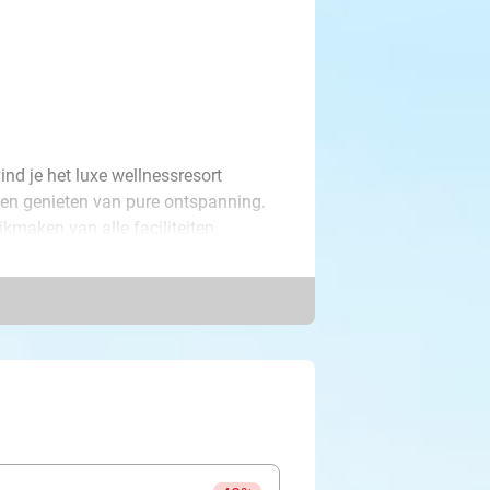
nd je het luxe wellnessresort
even genieten van pure ontspanning.
kmaken van alle faciliteiten.
na, de Finse sauna's, in een van de
nog veel meer. Ideaal om even
ond bij Veluwse Bron weer helemaal