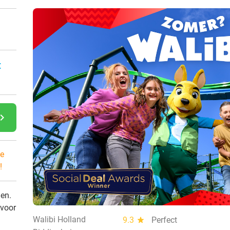
:
gate_next
e
!
den.
 voor
Walibi Holland
9.3
star
Perfect