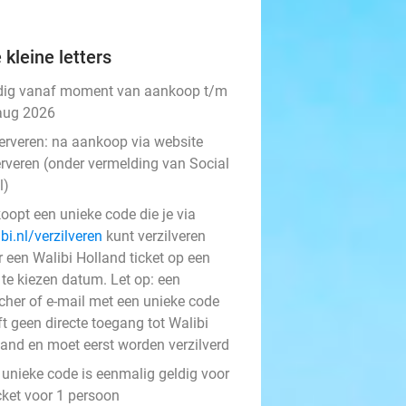
 kleine letters
dig vanaf moment van aankoop t/m
aug 2026
erveren:
na aankoop via website
erveren (onder vermelding van Social
l)
oopt een unieke code die je via
bi.nl/verzilveren
kunt verzilveren
r een Walibi Holland ticket op een
 te kiezen datum. Let op: een
cher of e-mail met een unieke code
t geen directe toegang tot Walibi
land en moet eerst worden verzilverd
 unieke code is eenmalig geldig voor
cket voor 1 persoon