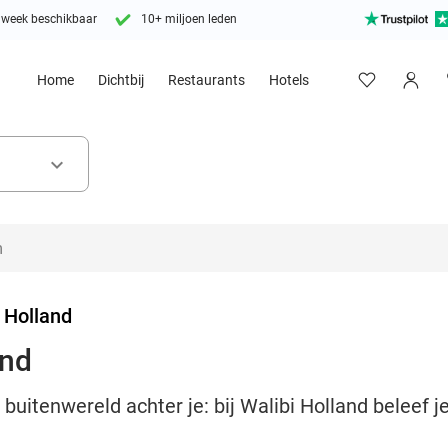
 week beschikbaar
10+ miljoen leden
Home
Dichtbij
Restaurants
Hotels
keyboard_arrow_down
 Holland
and
e buitenwereld achter je: bij Walibi Holland beleef