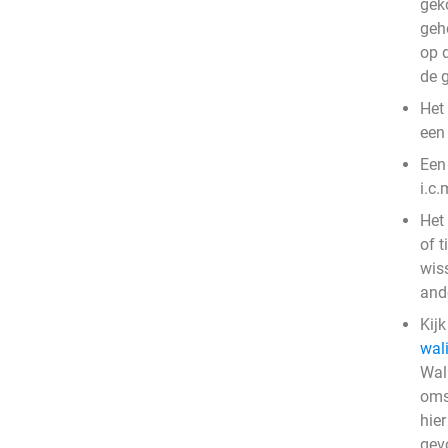
gek
gehe
op 
de 
Het
een 
Een 
i.c.
Het
of t
wiss
ande
Kij
wal
Wal
oms
hier
gevo