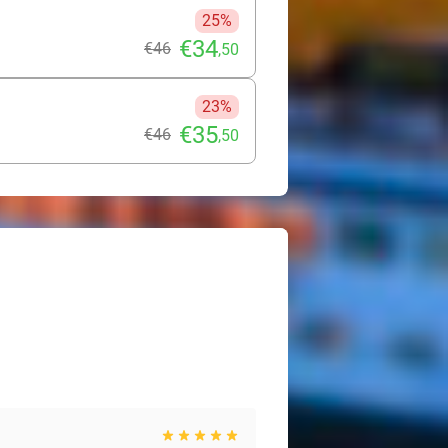
25%
€34
€46
,50
23%
€35
€46
,50