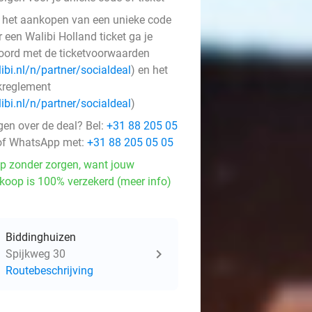
 het aankopen van een unieke code
 een Walibi Holland ticket ga je
oord met de ticketvoorwaarden
ibi.nl/n/partner/socialdeal
) en het
kreglement
ibi.nl/n/partner/socialdeal
)
gen over de deal? Bel:
+31 88 205 05
f WhatsApp met:
+31 88 205 05 05
p zonder zorgen, want jouw
koop is 100% verzekerd (meer info)
Biddinghuizen
Spijkweg 30
Routebeschrijving