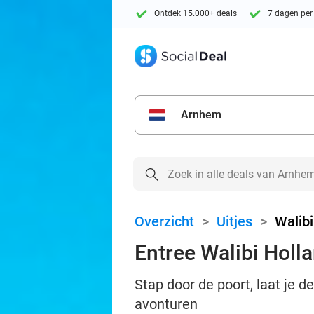
Ontdek 15.000+ deals
7 dagen per
Arnhem
Overzicht
>
Uitjes
>
Walibi
Entree Walibi Holl
Stap door de poort, laat je d
avonturen