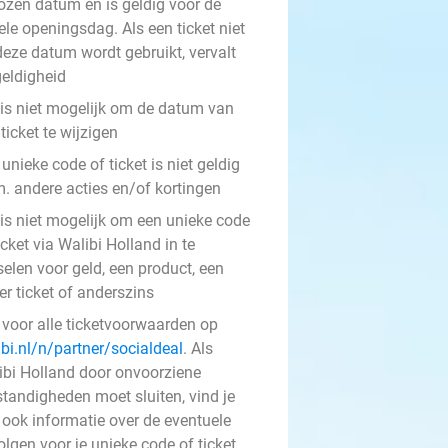
ozen datum en is geldig voor de
le openingsdag. Als een ticket niet
deze datum wordt gebruikt, vervalt
geldigheid
 is niet mogelijk om de datum van
ticket te wijzigen
unieke code of ticket is niet geldig
m. andere acties en/of kortingen
 is niet mogelijk om een unieke code
icket via Walibi Holland in te
elen voor geld, een product, een
r ticket of anderszins
k voor alle ticketvoorwaarden op
ibi.nl/n/partner/socialdeal
. Als
ibi Holland door onvoorziene
tandigheden moet sluiten, vind je
 ook informatie over de eventuele
lgen voor je unieke code of ticket