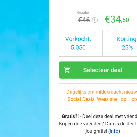
Regulier
€34
€46
,50
Verkocht:
Korting
5.050
25%
shopping_cart
Selecteer deal
navi
Dagelijks om middernacht nieuw
Social Deals. Wees snel, op = op
Gratis?!
- Deel deze deal met vrien
Kopen drie vrienden? Dan is de deal
jou gratis! (
info
)