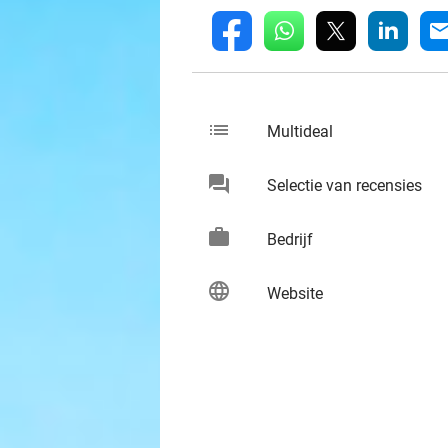
whatsapp
linkedin
fb
mai
list
keybo
Multideal
chat
keybo
Selectie van recensies
work
keybo
Bedrijf
language
keybo
Website