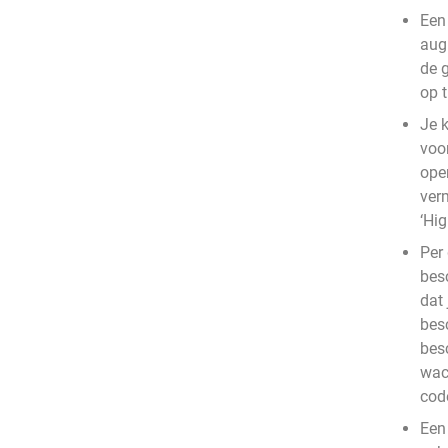
Een
aug
de g
op t
Je 
voor
ope
verm
‘Hig
Per 
bes
dat
besc
besc
wac
cod
Een 