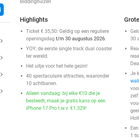
Biddinghuizen
l
Highlights
Grote
Ticket € 35,50: Geldig op een reguliere
Gel
openingsdag
t/m 30 augustus 2026.
30 
ard_arrow_right
YOY; de eerste single track dual coaster
Res
ter wereld.
res
ard_arrow_right
Dea
Het uitje voor het hele gezin!
Je k
ard_arrow_right
40 spectaculaire attracties, waaronder
wali
10 achtbanen.
voo
ard_arrow_right
Alleen vandaag: bij elke €10 die je
zelf
besteedt, maak je gratis kans op een
vou
iPhone 17 Pro t.w.v. €1.329!
geef
Hol
Een
1 ti