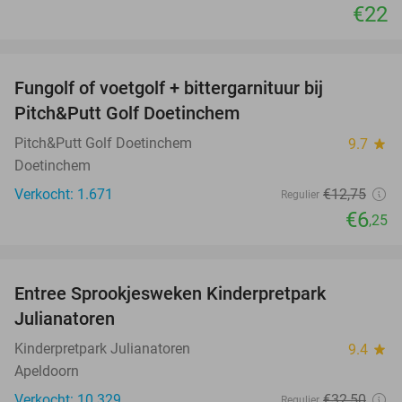
€22
favorite_border
Fungolf of voetgolf + bittergarnituur bij
51%
Pitch&Putt Golf Doetinchem
Pitch&Putt Golf Doetinchem
9.7
star
Doetinchem
Verkocht: 1.671
€12
,75
Regulier
€6
,25
favorite_border
Entree Sprookjesweken Kinderpretpark
39%
Julianatoren
Kinderpretpark Julianatoren
9.4
star
Apeldoorn
Verkocht: 10.329
€32
,50
Regulier