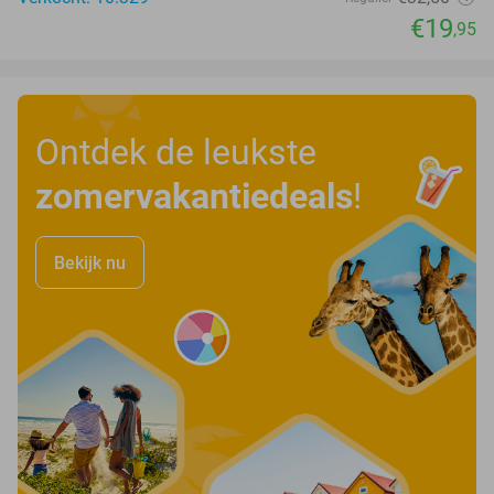
€19
,95
Ontdek de leukste
zomervakantiedeals
!
Bekijk nu