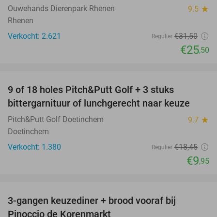
Ouwehands Dierenpark Rhenen
9.5
star
Rhenen
Verkocht: 2.621
€31
,50
Regulier
€25
,50
favorite_border
9 of 18 holes Pitch&Putt Golf + 3 stuks
46%
bittergarnituur of lunchgerecht naar keuze
Pitch&Putt Golf Doetinchem
9.7
star
Doetinchem
Verkocht: 1.380
€18
,45
Regulier
€9
,95
favorite_border
3-gangen keuzediner + brood vooraf bij
41%
Pinoccio de Korenmarkt