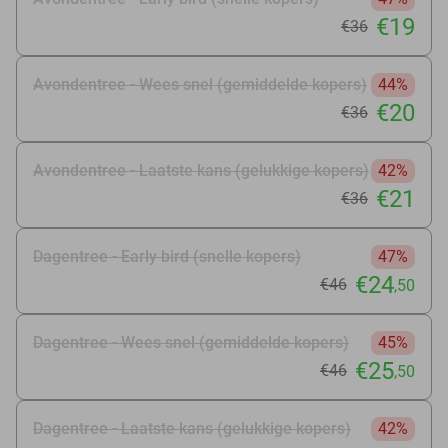
€19
€36
Avondentree - Wees snel (gemiddelde kopers)
44%
€20
€36
Avondentree - Laatste kans (gelukkige kopers)
42%
€21
€36
Dagentree - Early bird (snelle kopers)
47%
€24
€46
,50
Dagentree - Wees snel (gemiddelde kopers)
45%
€25
€46
,50
Dagentree - Laatste kans (gelukkige kopers)
42%