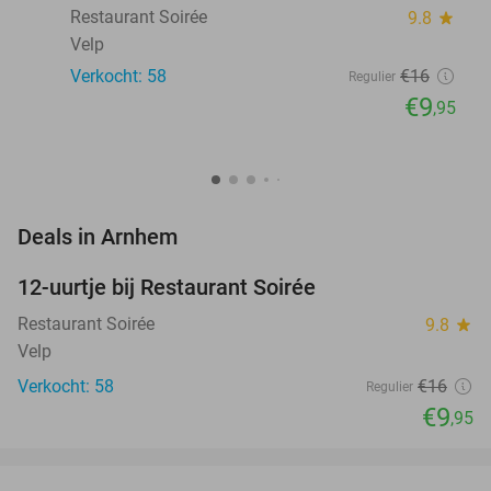
Restaurant Soirée
9.8
star
Velp
Verkocht: 58
€16
Regulier
€9
,95
favorite_border
Deals in Arnhem
12-uurtje bij Restaurant Soirée
38%
Restaurant Soirée
9.8
star
Velp
Verkocht: 58
€16
Regulier
€9
,95
favorite_border