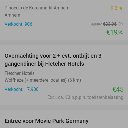
Pinoccio de Korenmarkt Arnhem
9.2
star
Arnhem
Verkocht: 906
€33
,95
Regulier
€19
,95
favorite_border
Overnachting voor 2 + evt. ontbijt en 3-
gangendiner bij Fletcher Hotels
Fletcher Hotels
Wolfheze (+ meerdere locaties) (6 km)
€45
Verkocht: 17.908
Excl. ca. €3 p.p.p.n. toeristenbelasting
favorite_border
Entree voor Movie Park Germany
38%