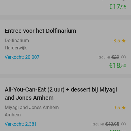
€17
,95
favorite_border
Entree voor het Dolfinarium
36%
Dolfinarium
8.5
star
Harderwijk
Verkocht: 20.007
€29
Regulier
€18
,50
favorite_border
All-You-Can-Eat (2 uur) + dessert bij Miyagi
26%
and Jones Arnhem
Miyagi and Jones Arnhem
9.5
star
Arnhem
Verkocht: 2.381
€43
,95
Regulier