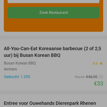
Zoek Restaurant
favorite_border
All-You-Can-Eat Koreaanse barbecue (2 of 2,5
30%
uur) bij Busan Korean BBQ
Busan Korean BBQ
8.6
star
Arnhem
Verkocht: 1.295
€46
,90
Regulier
€33
favorite_border
Entree voor Ouwehands Dierenpark Rhenen
19%