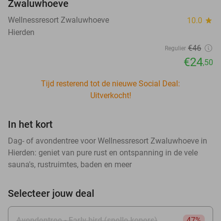
Zwaluwhoeve
Wellnessresort Zwaluwhoeve
10.0
star
Hierden
€46
Regulier
€24
,50
Tijd resterend tot de nieuwe Social Deal:
Uitverkocht!
In het kort
Dag- of avondentree voor Wellnessresort Zwaluwhoeve in
Hierden: geniet van pure rust en ontspanning in de vele
sauna's, rustruimtes, baden en meer
Selecteer jouw deal
Avondentree - Early bird (snelle kopers)
47%