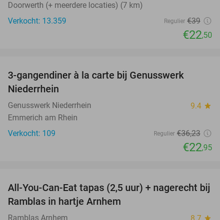
Doorwerth (+ meerdere locaties) (7 km)
Verkocht: 13.359
€39
Regulier
€22
,50
favorite_border
3-gangendiner à la carte bij Genusswerk
37%
Niederrhein
Genusswerk Niederrhein
9.4
star
Emmerich am Rhein
Verkocht: 109
€36
,23
Regulier
€22
,95
favorite_border
All-You-Can-Eat tapas (2,5 uur) + nagerecht bij
31%
Ramblas in hartje Arnhem
Ramblas Arnhem
8.7
star