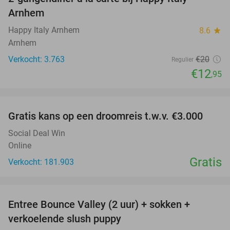
35%
Arnhem
Happy Italy Arnhem
8.6
star
Arnhem
Verkocht: 3.763
€20
Regulier
€12
,95
favorite_border
Gratis kans op een droomreis t.w.v. €3.000
Social Deal Win
Online
Gratis
Verkocht: 181.903
favorite_border
Entree Bounce Valley (2 uur) + sokken +
41%
verkoelende slush puppy