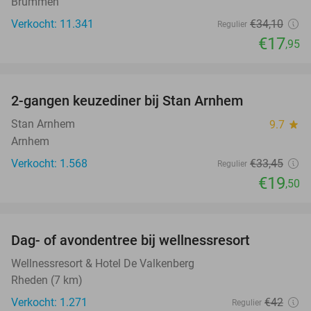
Brummen
Verkocht: 11.341
€34
,10
Regulier
€17
,95
favorite_border
2-gangen keuzediner bij Stan Arnhem
42%
Stan Arnhem
9.7
star
Arnhem
Verkocht: 1.568
€33
,45
Regulier
€19
,50
favorite_border
Dag- of avondentree bij wellnessresort
48%
Wellnessresort & Hotel De Valkenberg
Rheden (7 km)
Verkocht: 1.271
€42
Regulier