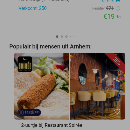
Verkocht: 250
€71
Regulier
€19
,95
Populair bij mensen uit Arnhem:
38%
favorite_border
12-uurtje bij Restaurant Soirée