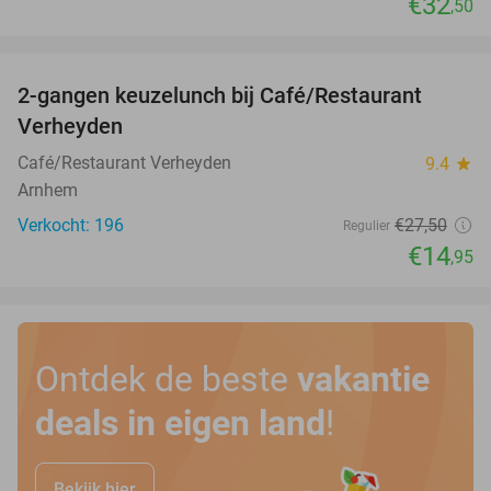
€32
,50
favorite_border
2-gangen keuzelunch bij Café/Restaurant
46%
Verheyden
Café/Restaurant Verheyden
9.4
star
Arnhem
Verkocht: 196
€27
,50
Regulier
€14
,95
Ontdek de beste
vakantie
deals in eigen land
!
Bekijk hier