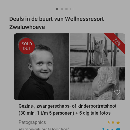
Deals in de buurt van Wellnessresort
Zwaluwhoeve
72%
SOLD
OUT
favorite_border
Gezins-, zwangerschaps- of kinderportretshoot
(30 min, 1 t/m 5 personen) + 5 digitale foto's
Patographics
9.8
star
Harderwijk (+19 locaties)
2 min.
directions_car