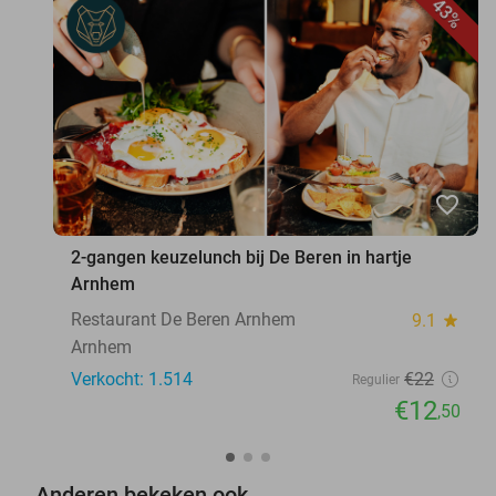
43%
favorite_border
2-gangen keuzelunch bij De Beren in hartje
Arnhem
Restaurant De Beren Arnhem
9.1
star
Arnhem
Verkocht: 1.514
€22
Regulier
€12
,50
Anderen bekeken ook