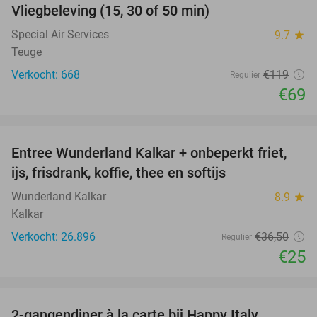
Vliegbeleving (15, 30 of 50 min)
42%
Special Air Services
9.7
star
Teuge
Verkocht: 668
€119
Regulier
€69
favorite_border
Entree Wunderland Kalkar + onbeperkt friet,
32%
ijs, frisdrank, koffie, thee en softijs
Wunderland Kalkar
8.9
star
Kalkar
Verkocht: 26.896
€36
,50
Regulier
€25
favorite_border
2-gangendiner à la carte bij Happy Italy