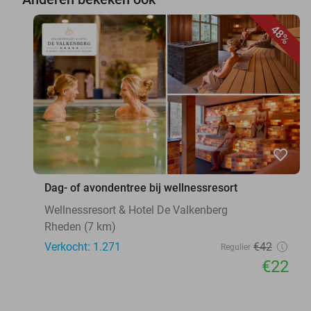
48%
favorite_border
Dag- of avondentree bij wellnessresort
Wellnessresort & Hotel De Valkenberg
Rheden (7 km)
Verkocht: 1.271
€42
Regulier
€22