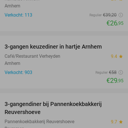
Arnhem
Verkocht: 113
€39
,20
Regulier
€26
,95
favorite_border
3-gangen keuzediner in hartje Arnhem
48%
Café/Restaurant Verheyden
9.4
star
Arnhem
Verkocht: 903
€58
Regulier
€29
,95
favorite_border
3-gangendiner bij Pannenkoekbakkerij
47%
Reuvershoeve
Pannenkoekbakkerij Reuvershoeve
9.7
star