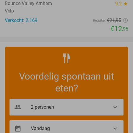
Bounce Valley Arnhem
9.2
star
Velp
Verkocht: 2.169
€21
,95
Regulier
€12
,95
Voordelig spontaan uit
eten?