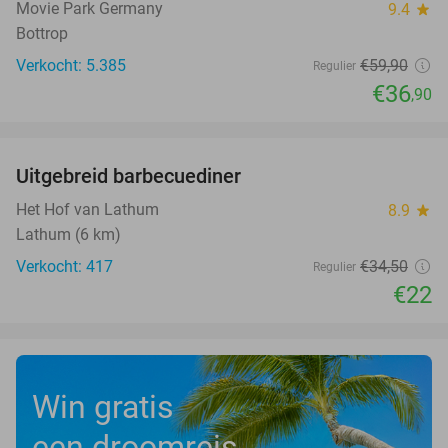
Movie Park Germany
9.4
star
Bottrop
Verkocht: 5.385
€59
,90
Regulier
€36
,90
favorite_border
Uitgebreid barbecuediner
36%
Het Hof van Lathum
8.9
star
Lathum (6 km)
Verkocht: 417
€34
,50
Regulier
€22
Win gratis
een droomreis