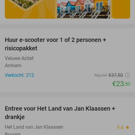
favorite_border
Huur e-scooter voor 1 of 2 personen +
37%
risicopakket
Veluwe Actief
Arnhem
Verkocht: 212
€37
,50
Regulier
€23
,50
favorite_border
Entree voor Het Land van Jan Klaassen +
30%
drankje
Het Land van Jan Klaassen
9.6
star
Braamt