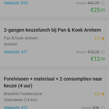
Verkocht: 819
€47
,70
Regulier
€25
,95
favorite_border
2-gangen keuzelunch bij Pan & Koek Arnhem
44%
Pan & Koek Arnhem
9.5
star
Arnhem
Verkocht: 471
€22
,20
Regulier
€12
,50
favorite_border
Forelvissen + materiaal + 2 consumpties naar
50%
keuze (4 uur)
Breukink Forellenvijver
9.8
star
Steenderen (14 km)
Verkocht: 412
€36
Regulier