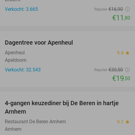
Verkocht: 3.665
€16
,90
Regulier
€11
,80
favorite_border
Dagentree voor Apenheul
36%
Apenheul
9.4
star
Apeldoorn
Verkocht: 32.543
€30
,50
Regulier
€19
,50
favorite_border
4-gangen keuzediner bij De Beren in hartje
46%
Arnhem
Restaurant De Beren Arnhem
9.1
star
Arnhem