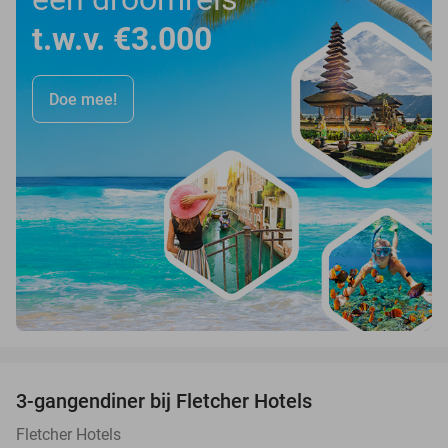
t.w.v. €3.000
Doe mee!
favorite_border
3-gangendiner bij Fletcher Hotels
42%
Fletcher Hotels