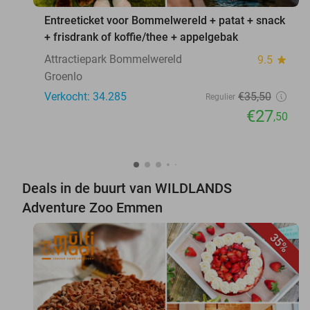
Entreeticket voor Bommelwereld + patat + snack
+ frisdrank of koffie/thee + appelgebak
Attractiepark Bommelwereld
9.5
star
Groenlo
Verkocht: 34.285
€35
,50
Regulier
€27
,50
Deals in de buurt van WILDLANDS
Adventure Zoo Emmen
35%