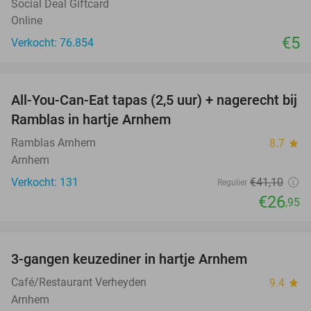
Social Deal Giftcard
Online
€5
Verkocht: 76.854
favorite_border
All-You-Can-Eat tapas (2,5 uur) + nagerecht bij
34%
Ramblas in hartje Arnhem
Ramblas Arnhem
8.7
star
Arnhem
Verkocht: 131
€41
,10
Regulier
€26
,95
favorite_border
3-gangen keuzediner in hartje Arnhem
48%
Café/Restaurant Verheyden
9.4
star
Arnhem