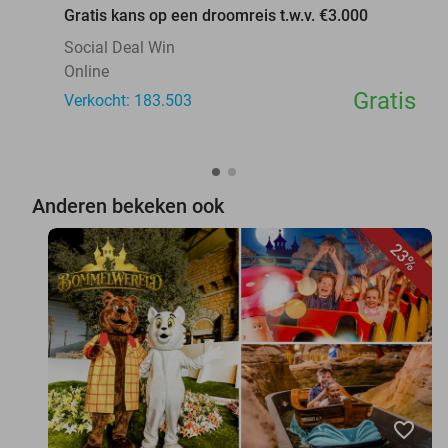
Gratis kans op een droomreis t.w.v. €3.000
Social Deal Win
Online
Gratis
Verkocht: 183.503
Anderen bekeken ook
23%
favorite_border