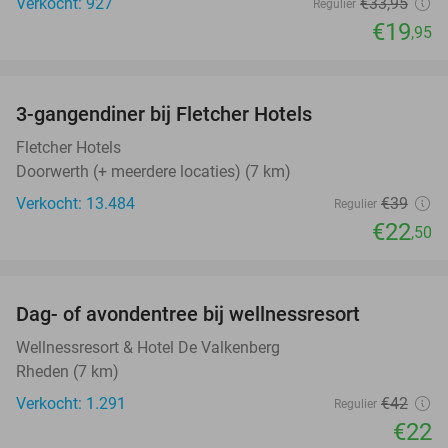
Verkocht: 927
€33
,95
Regulier
€19
,95
favorite_border
3-gangendiner bij Fletcher Hotels
42%
Fletcher Hotels
Doorwerth (+ meerdere locaties) (7 km)
Verkocht: 13.484
€39
Regulier
€22
,50
favorite_border
Dag- of avondentree bij wellnessresort
48%
Wellnessresort & Hotel De Valkenberg
Rheden (7 km)
Verkocht: 1.291
€42
Regulier
€22