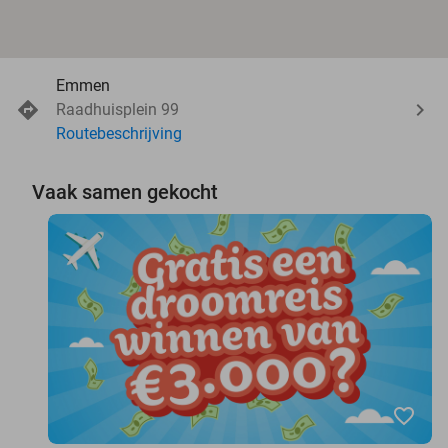
Emmen
Raadhuisplein 99
Routebeschrijving
Vaak samen gekocht
favorite_border