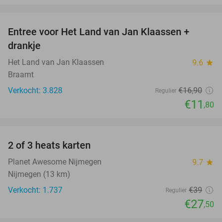
favorite_border
Entree voor Het Land van Jan Klaassen +
30%
drankje
Het Land van Jan Klaassen
9.6
star
Braamt
Verkocht: 3.828
€16
,90
Regulier
€11
,80
favorite_border
2 of 3 heats karten
29%
Planet Awesome Nijmegen
9.7
star
Nijmegen (13 km)
Verkocht: 1.737
€39
Regulier
€27
,50
favorite_border