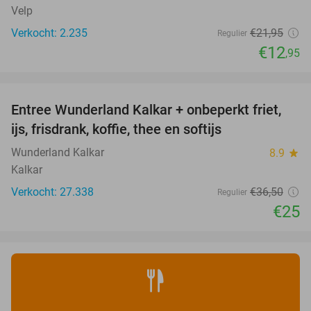
Velp
Verkocht: 2.235
€21
,95
Regulier
€12
,95
favorite_border
Entree Wunderland Kalkar + onbeperkt friet,
32%
ijs, frisdrank, koffie, thee en softijs
Wunderland Kalkar
8.9
star
Kalkar
Verkocht: 27.338
€36
,50
Regulier
€25