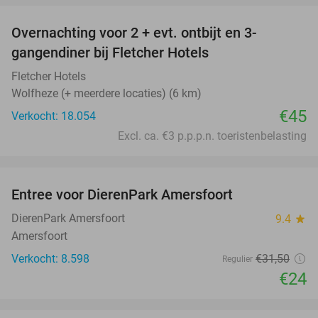
Overnachting voor 2 + evt. ontbijt en 3-
gangendiner bij Fletcher Hotels
Fletcher Hotels
Wolfheze (+ meerdere locaties) (6 km)
€45
Verkocht: 18.054
Excl. ca. €3 p.p.p.n. toeristenbelasting
favorite_border
Entree voor DierenPark Amersfoort
24%
DierenPark Amersfoort
9.4
star
Amersfoort
Verkocht: 8.598
€31
,50
Regulier
€24
favorite_border