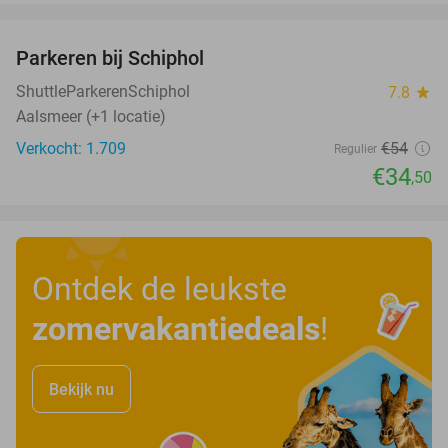
favorite_border
Parkeren bij Schiphol
36%
ShuttleParkerenSchiphol
7.8
star
Aalsmeer (+1 locatie)
Verkocht: 1.709
€54
Regulier
€34
,50
Ontdek de leukste
zomervakantiedeals
!
Bekijk nu