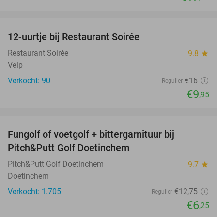
favorite_border
12-uurtje bij Restaurant Soirée
38%
Restaurant Soirée
9.8
star
Velp
Verkocht: 90
€16
Regulier
€9
,95
favorite_border
Fungolf of voetgolf + bittergarnituur bij
51%
Pitch&Putt Golf Doetinchem
Pitch&Putt Golf Doetinchem
9.7
star
Doetinchem
Verkocht: 1.705
€12
,75
Regulier
€6
,25