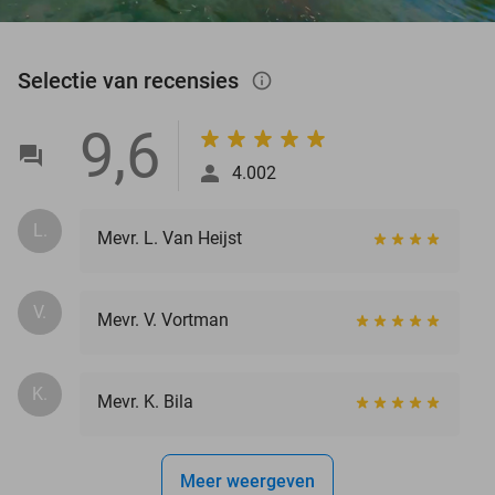
Selectie van recensies
info_outlined
9,6
4.002
L.
Mevr. L. Van Heijst
V.
Mevr. V. Vortman
K.
Mevr. K. Bila
Meer weergeven