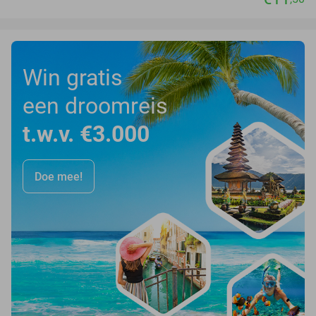
Win gratis
een droomreis
t.w.v. €3.000
Doe mee!