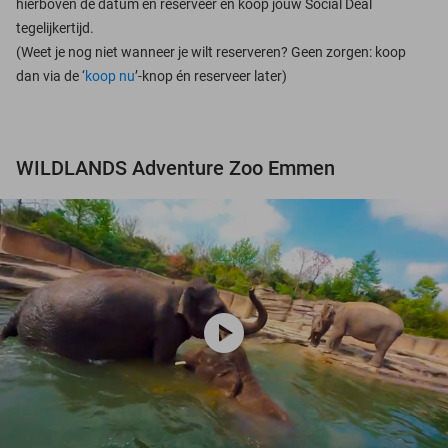
hierboven de datum en reserveer en koop jouw Social Deal
tegelijkertijd.
(Weet je nog niet wanneer je wilt reserveren? Geen zorgen: koop
dan via de ‘
koop nu
’-knop én reserveer later)
WILDLANDS Adventure Zoo Emmen
play_circle