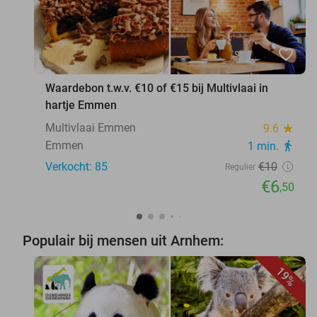
favorite_border
Waardebon t.w.v. €10 of €15 bij Multivlaai in
hartje Emmen
Multivlaai Emmen
9.6
star
Emmen
1 min.
directions_walk
Verkocht: 85
€10
Regulier
€6
,50
Populair bij mensen uit Arnhem:
19%