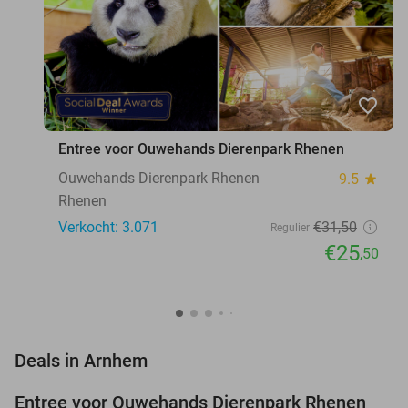
favorite_border
Entree voor Ouwehands Dierenpark Rhenen
Ouwehands Dierenpark Rhenen
9.5
star
Rhenen
Verkocht: 3.071
€31
,50
Regulier
€25
,50
favorite_border
Deals in Arnhem
Entree voor Ouwehands Dierenpark Rhenen