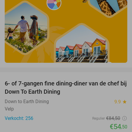
favorite_border
6- of 7-gangen fine dining-diner van de chef bij
36%
Down To Earth Dining
Down to Earth Dining
9.9
star
Velp
Verkocht: 256
€84
,50
Regulier
€54
,50