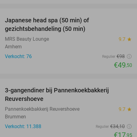
favorite_border
Japanese head spa (50 min) of
49%
gezichtsbehandeling (50 min)
MRS Beauty Lounge
9.7
star
Arnhem
Verkocht: 76
€98
Regulier
€49
,50
favorite_border
3-gangendiner bij Pannenkoekbakkerij
47%
Reuvershoeve
Pannenkoekbakkerij Reuvershoeve
9.7
star
Brummen
Verkocht: 11.388
€34
,10
Regulier
€17
,95