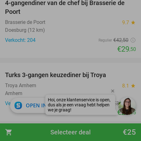
4-gangendiner van de chef bij Brasserie de
31%
Poort
Brasserie de Poort
9.7
star
Doesburg (12 km)
Verkocht: 204
€42
,50
Regulier
€29
,50
favorite_border
Turks 3-gangen keuzediner bij Troya
36%
Troya Arnhem
8.1
star
Arnhem
Verkocht: 794
€34
,10
Regulier
close
OPEN IN APP
€21
,95
€25
shopping_cart
Selecteer deal