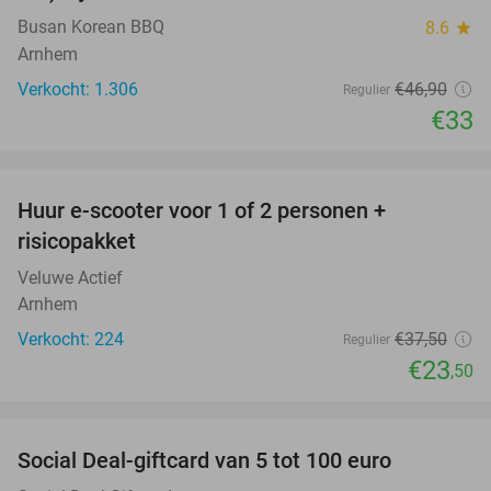
Busan Korean BBQ
8.6
star
Arnhem
Verkocht: 1.306
€46
,90
Regulier
€33
favorite_border
Huur e-scooter voor 1 of 2 personen +
37%
risicopakket
Veluwe Actief
Arnhem
Verkocht: 224
€37
,50
Regulier
€23
,50
favorite_border
Social Deal-giftcard van 5 tot 100 euro