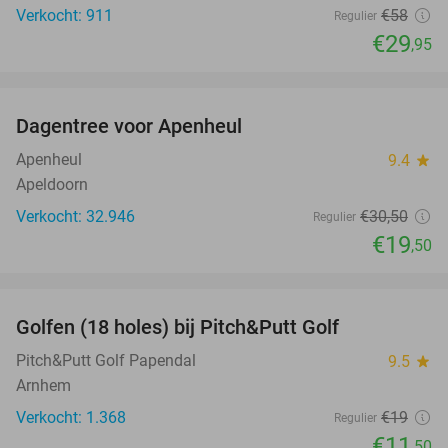
Verkocht: 911
€58
Regulier
€29
,95
favorite_border
Dagentree voor Apenheul
36%
Apenheul
9.4
star
Apeldoorn
Verkocht: 32.946
€30
,50
Regulier
€19
,50
favorite_border
Golfen (18 holes) bij Pitch&Putt Golf
39%
Pitch&Putt Golf Papendal
9.5
star
Arnhem
Verkocht: 1.368
€19
Regulier
€11
,50