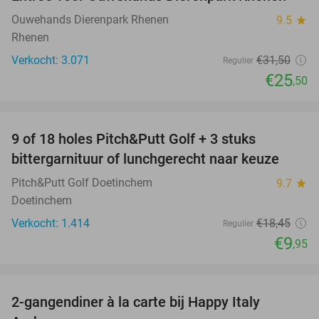
19%
Ouwehands Dierenpark Rhenen
9.5
star
Rhenen
Verkocht: 3.071
€31
,50
Regulier
€25
,50
favorite_border
9 of 18 holes Pitch&Putt Golf + 3 stuks
46%
bittergarnituur of lunchgerecht naar keuze
Pitch&Putt Golf Doetinchem
9.7
star
Doetinchem
Verkocht: 1.414
€18
,45
Regulier
€9
,95
favorite_border
2-gangendiner à la carte bij Happy Italy
35%