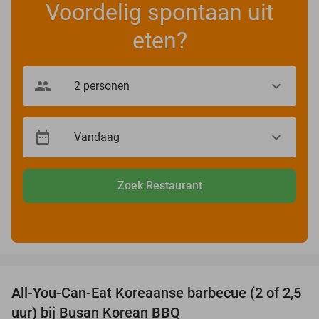
Voordelig spontaan uit
eten?
Zoek Restaurant
favorite_border
All-You-Can-Eat Koreaanse barbecue (2 of 2,5
30%
uur) bij Busan Korean BBQ