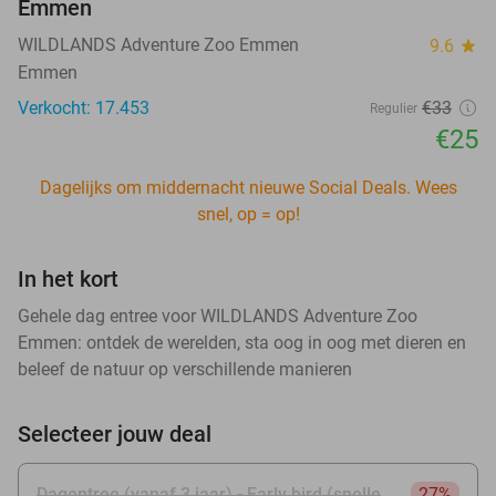
Emmen
WILDLANDS Adventure Zoo Emmen
9.6
star
Emmen
Verkocht: 17.453
€33
Regulier
€25
Dagelijks om middernacht nieuwe Social Deals. Wees
snel, op = op!
In het kort
Gehele dag entree voor WILDLANDS Adventure Zoo
Emmen: ontdek de werelden, sta oog in oog met dieren en
beleef de natuur op verschillende manieren
Selecteer jouw deal
Dagentree (vanaf 3 jaar) - Early bird (snelle
27%