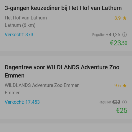
3-gangen keuzediner bij Het Hof van Lathum
42%
Het Hof van Lathum
8.9
star
Lathum (6 km)
Verkocht: 373
€40
,25
Regulier
€23
,50
favorite_border
Dagentree voor WILDLANDS Adventure Zoo
24%
Emmen
WILDLANDS Adventure Zoo Emmen
9.6
star
Emmen
Verkocht: 17.453
€33
Regulier
€25
favorite_border