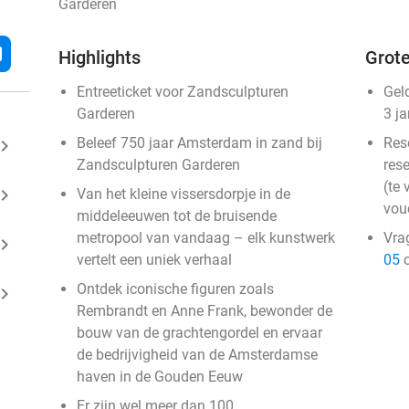
Garderen
l
Highlights
Grote
Entreeticket voor Zandsculpturen
Gel
Garderen
3 j
Beleef 750 jaar Amsterdam in zand bij
Res
ard_arrow_right
Zandsculpturen Garderen
rese
(te 
ard_arrow_right
Van het kleine vissersdorpje in de
vou
middeleeuwen tot de bruisende
metropool van vandaag – elk kunstwerk
Vra
ard_arrow_right
vertelt een uniek verhaal
05
o
Ontdek iconische figuren zoals
ard_arrow_right
Rembrandt en Anne Frank, bewonder de
bouw van de grachtengordel en ervaar
de bedrijvigheid van de Amsterdamse
haven in de Gouden Eeuw
Er zijn wel meer dan 100