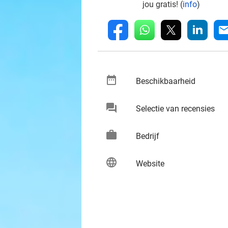
jou gratis! (
info
)
whatsapp
linkedin
fb
mai
date_range
keybo
Beschikbaarheid
chat
keybo
Selectie van recensies
work
keybo
Bedrijf
language
keybo
Website