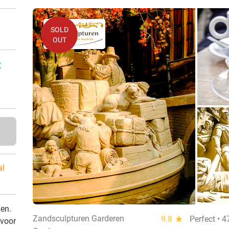
SOLD
OUT
:
al
den.
Zandsculpturen Garderen
9.8
star
Perfect • 
 voor