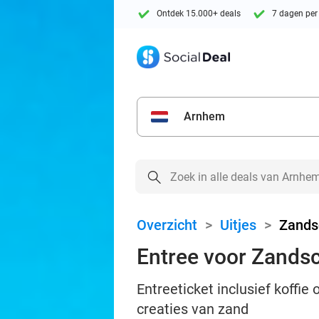
Ontdek 15.000+ deals
7 dagen per
Arnhem
Overzicht
>
Uitjes
>
Zands
Entree voor Zandsc
Entreeticket inclusief koff
creaties van zand