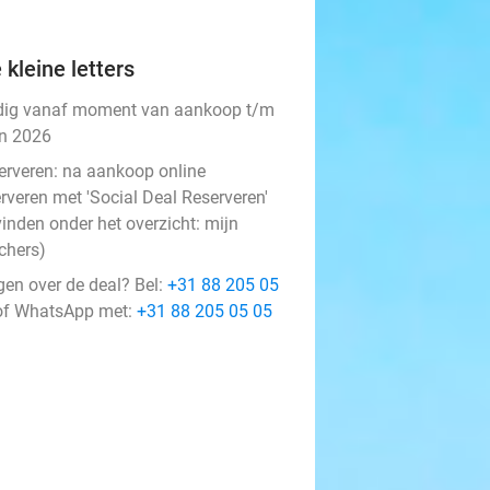
 kleine letters
dig vanaf moment van aankoop t/m
an 2026
erveren:
na aankoop online
rveren met 'Social Deal Reserveren'
vinden onder het overzicht:
mijn
chers
)
gen over de deal? Bel:
+31 88 205 05
f WhatsApp met:
+31 88 205 05 05