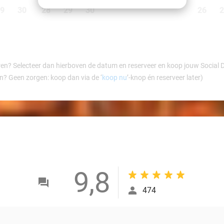
9
30
28
29
30
26
2
ren? Selecteer dan hierboven de datum en reserveer en koop jouw Social Dea
en? Geen zorgen: koop dan via de ‘
koop nu
’-knop én reserveer later)
9,8
474