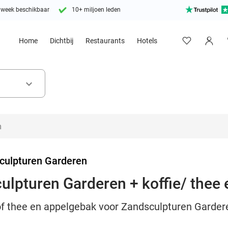
 week beschikbaar
10+ miljoen leden
Home
Dichtbij
Restaurants
Hotels
keyboard_arrow_down
culpturen Garderen
ulpturen Garderen + koffie/ thee
ie of thee en appelgebak voor Zandsculpturen Gard