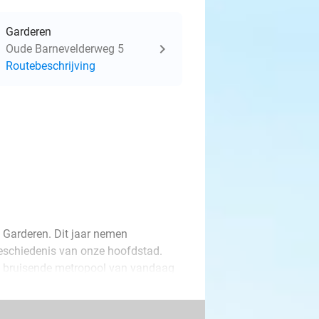
Garderen
Oude Barnevelderweg 5
Routebeschrijving
 Garderen. Dit jaar nemen
eschiedenis van onze hoofdstad.
de bruisende metropool van vandaag
nische figuren zoals Rembrandt en
n ervaar de bedrijvigheid van de