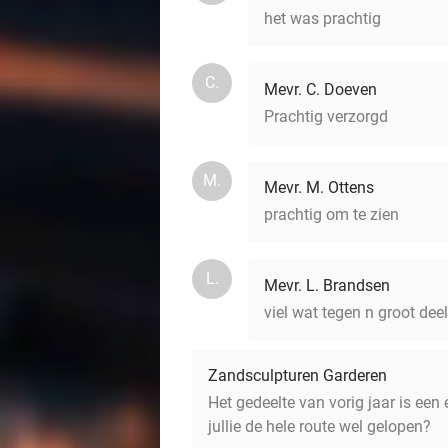
het was prachtig
C.
Mevr. C. Doeven
Prachtig verzorgd
M.
Mevr. M. Ottens
prachtig om te zien
L.
Mevr. L. Brandsen
viel wat tegen n groot deel
Zandsculpturen Garderen
Het gedeelte van vorig jaar is een
jullie de hele route wel gelopen?