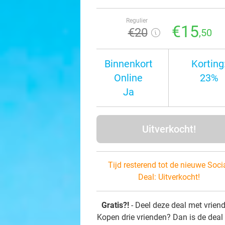
Regulier
€15
€20
,50
Binnenkort
Korting
Online
23%
Ja
Uitverkocht!
Tijd resterend tot de nieuwe Soci
Deal:
Uitverkocht!
Gratis?!
- Deel deze deal met vrien
Kopen drie vrienden? Dan is de deal