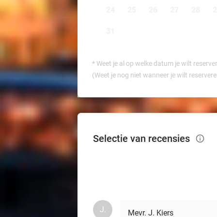
24
25
26
27
28
2
31
*
Weet je al op welke datum je wilt reserve
(Weet je nog niet wanneer je wilt reserver
Selectie van recensies
info_outlined
J.
Mevr. J. Kiers