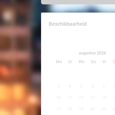
Beschikbaarheid
augustus 2026
Ma
Di
Wo
Do
Vr
3
4
5
6
7
10
11
12
13
14
1
17
18
19
20
21
2