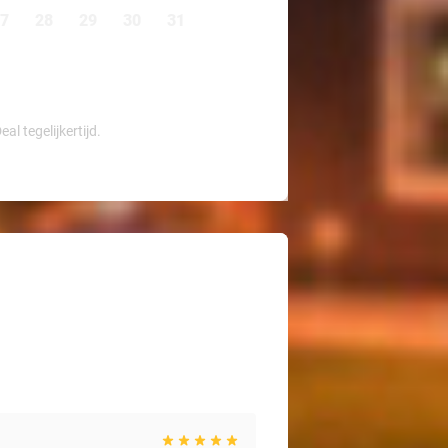
7
28
29
30
31
l tegelijkertijd.