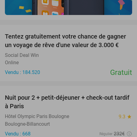
favorite_border
Tentez gratuitement votre chance de gagner
un voyage de rêve d'une valeur de 3.000 €
Social Deal Win
Online
Gratuit
Vendu : 184.520
favorite_border
Nuit pour 2 + petit-déjeuner + check-out tardif
62%
à Paris
Hôtel Olympic Paris Boulogne
9.3
star
Boulogne-Billancourt
Vendu : 668
232€
Régulier