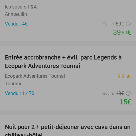
les soeurs P&A
Annœullin
Vendu : 46
60€
Régulier
39
€
,90
favorite_border
Entrée accrobranche + évtl. parc Legends à
17%
Ecopark Adventures Tournai
Ecopark Adventures Tournai
9.9
star
Tournai
Vendu : 1.470
18€
Régulier
15€
favorite_border
Nuit pour 2 + petit-déjeuner avec cava dans un
48%
château-hôtel