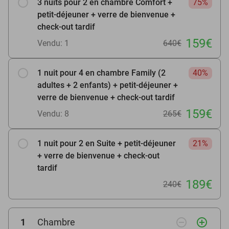
3 nuits pour 2 en chambre Comfort +
75%
petit-déjeuner + verre de bienvenue +
check-out tardif
159€
Vendu: 1
640€
1 nuit pour 4 en chambre Family (2
40%
adultes + 2 enfants) + petit-déjeuner +
verre de bienvenue + check-out tardif
159€
Vendu: 8
265€
1 nuit pour 2 en Suite + petit-déjeuner
21%
+ verre de bienvenue + check-out
tardif
189€
240€
remove_circle_outline
add_circle_outline
1
Chambre