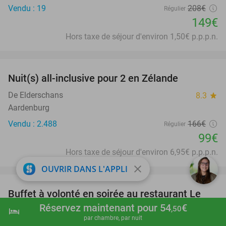
Vendu : 19
208€
Régulier
149€
Hors taxe de séjour d'environ 1,50€ p.p.p.n.
favorite_border
Nuit(s) all-inclusive pour 2 en Zélande
40%
De Elderschans
8.3
star
Aardenburg
Vendu : 2.488
166€
Régulier
99€
Hors taxe de séjour d'environ 6,95€ p.p.p.n.
favorite_border
close
OUVRIR DANS L'APPLI
Buffet à volonté en soirée au restaurant Le
25%
Réservez maintenant pour 54
€
Bistrot Français
,50
hotel
shopping_cart
Réserver maintenant
navigate_next
par chambre, par nuit
Le Bistrot Français
9.7
star