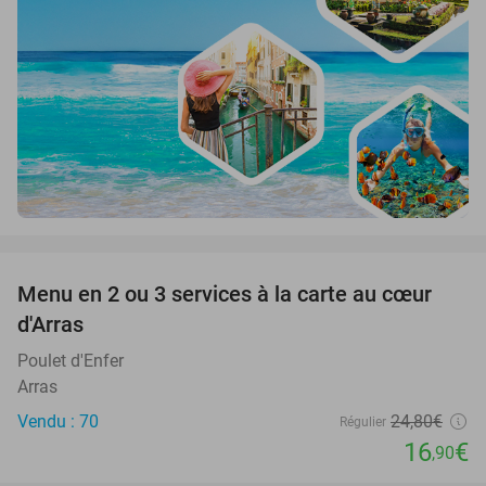
favorite_border
Menu en 2 ou 3 services à la carte au cœur
32%
d'Arras
Poulet d'Enfer
Arras
Vendu : 70
24
,80
€
Régulier
16
€
,90