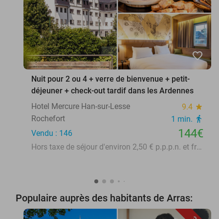
favorite_border
Nuit pour 2 ou 4 + verre de bienvenue + petit-
déjeuner + check-out tardif dans les Ardennes
Hotel Mercure Han-sur-Lesse
9.4
star
Rochefort
1 min.
directions_walk
144€
Vendu : 146
Hors taxe de séjour d'environ 2,50 € p.p.p.n. et frais de stationnement de 18 € p.j.
Populaire auprès des habitants de Arras: