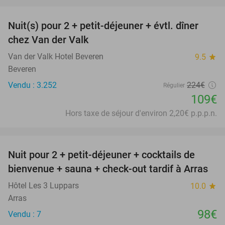
favorite_border
Nuit(s) pour 2 + petit-déjeuner + évtl. dîner
51%
chez Van der Valk
Van der Valk Hotel Beveren
9.5
star
Beveren
Vendu : 3.252
224€
Régulier
109€
Hors taxe de séjour d'environ 2,20€ p.p.p.n.
favorite_border
Nuit pour 2 + petit-déjeuner + cocktails de
bienvenue + sauna + check-out tardif à Arras
Hôtel Les 3 Luppars
10.0
star
Arras
98€
Vendu : 7