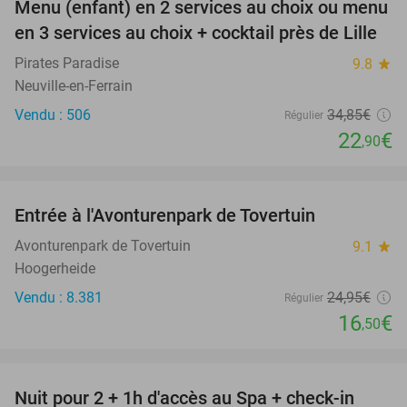
Menu (enfant) en 2 services au choix ou menu
34%
en 3 services au choix + cocktail près de Lille
Pirates Paradise
9.8
star
Neuville-en-Ferrain
Vendu : 506
34
,85
€
Régulier
22
€
,90
favorite_border
Entrée à l'Avonturenpark de Tovertuin
34%
Avonturenpark de Tovertuin
9.1
star
Hoogerheide
Vendu : 8.381
24
,95
€
Régulier
16
€
,50
favorite_border
Nuit pour 2 + 1h d'accès au Spa + check-in
42%