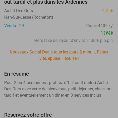
out tardif et plus dans les Ardennes
Au Lit Des Ours
9.2
star
Han-Sur-Lesse (Rochefort)
Vendu : 29
440€
Régulier
109€
Hors taxe de séjour d'environ 1,80€ p.p.p.n.
Nouveaux Social Deals tous les jours à minuit. Faites
vite, épuisé = épuisé !
En résumé
Pour 2 ou 4 personnes : profitez d'1, 2 ou 3 nuit(s) Au Lit
Des Ours avec verre de bienvenue, petit-déjeuner, check-out
tardif et éventuellement un dîner en 3 services inclus
Réservez votre offre