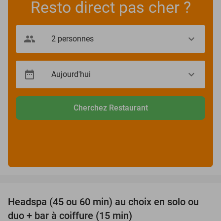
Resto direct pas cher ?
Cherchez Restaurant
favorite_border
Headspa (45 ou 60 min) au choix en solo ou
34%
duo + bar à coiffure (15 min)