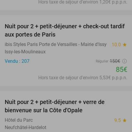
Hors taxe de séjour d'environ 1,20€ p.p.p.n.
favorite_border
Nuit pour 2 + petit-déjeuner + check-out tardif
43%
aux portes de Paris
ibis Styles Paris Porte de Versailles - Mairie d'Issy
10.0
star
Issy-les-Moulineaux
Vendu : 207
150€
Régulier
85€
Hors taxe de séjour d'environ 5,53€ p.p.p.n.
favorite_border
Nuit pour 2 + petit-déjeuner + verre de
28%
bienvenue sur la Côte d'Opale
Hôtel du Parc
9.5
star
Neufchâtel-Hardelot