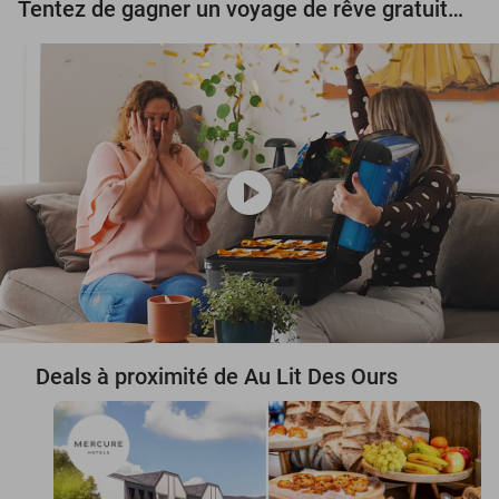
Tentez de gagner un voyage de rêve gratuit d'une valeur de 3.000 € !
play_circle
Deals à proximité de Au Lit Des Ours