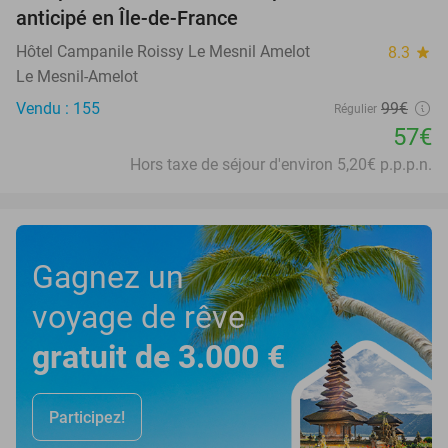
anticipé en Île-de-France
Hôtel Campanile Roissy Le Mesnil Amelot
8.3
star
Le Mesnil-Amelot
Vendu : 155
99€
Régulier
57€
Hors taxe de séjour d'environ 5,20€ p.p.p.n.
Gagnez un
voyage de rêve
gratuit de 3.000 €
Participez!