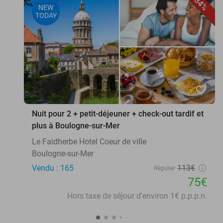
34%
NEW
TODAY
favorite_border
Nuit pour 2 + petit-déjeuner + check-out tardif et
plus à Boulogne-sur-Mer
Le Faidherbe Hotel Coeur de ville
Boulogne-sur-Mer
Vendu : 165
113€
Régulier
75€
Hors taxe de séjour d'environ 1€ p.p.p.n.