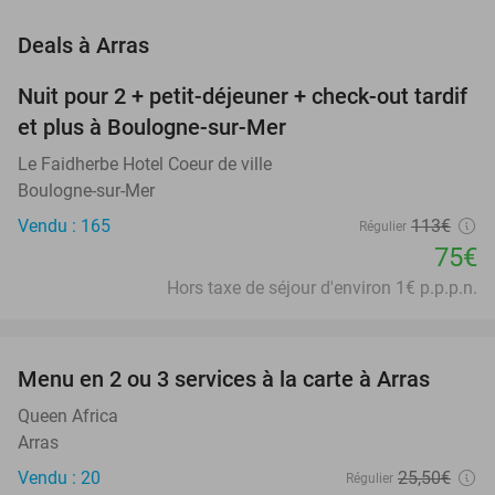
favorite_border
Deals à Arras
Nuit pour 2 + petit-déjeuner + check-out tardif
34%
NEW
et plus à Boulogne-sur-Mer
TODAY
Le Faidherbe Hotel Coeur de ville
Boulogne-sur-Mer
Vendu : 165
113€
Régulier
75€
Hors taxe de séjour d'environ 1€ p.p.p.n.
favorite_border
Menu en 2 ou 3 services à la carte à Arras
34%
Queen Africa
Arras
Vendu : 20
25
,50
€
Régulier