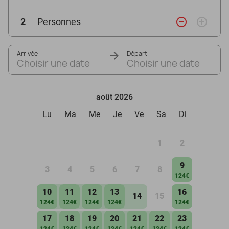
remove_circle_outline
add_circle_outline
2
Personnes
Arrivée
Départ
Choisir une date
Choisir une date
août 2026
Lu
Ma
Me
Je
Ve
Sa
Di
1
2
9
3
4
5
6
7
8
124€
10
11
12
13
16
14
15
124€
124€
124€
124€
124€
17
18
19
20
21
22
23
124€
124€
124€
124€
124€
124€
124€