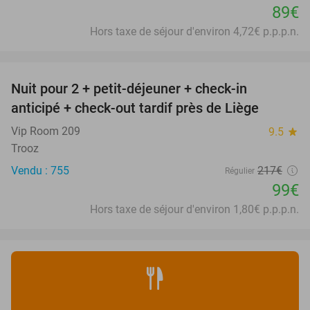
89€
Hors taxe de séjour d'environ 4,72€ p.p.p.n.
favorite_border
Nuit pour 2 + petit-déjeuner + check-in
54%
anticipé + check-out tardif près de Liège
Vip Room 209
9.5
star
Trooz
Vendu : 755
217€
Régulier
99€
Hors taxe de séjour d'environ 1,80€ p.p.p.n.