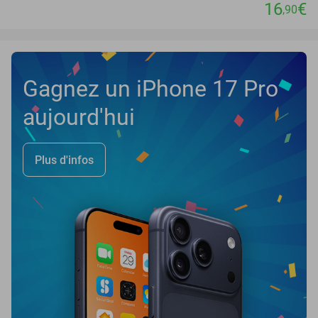
16
€
,90
Gagnez un iPhone 17 Pro
aujourd'hui
Plus d'infos