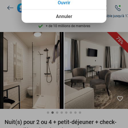
Ouvrir
Disponible 7 jours par semaine
Annuler
Disponible jusqu'à 1
+ de 10 millions de membres
9,4
basé sur
206 043 avis
75%
Découvrez + de 15.000 deals
Disponible 7 jours par semaine
+ de 10 millions de membres
favorite_border
Nuit(s) pour 2 ou 4 + petit-déjeuner + check-