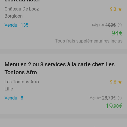
Château De Looz
9.3
star
Borgloon
Vendu : 135
180€
Régulier
94€
Tous frais supplémentaires inclus
favorite_border
Menu en 2 ou 3 services à la carte chez Les
31%
Tontons Afro
Les Tontons Afro
9.6
star
Lille
Vendu : 8
28
,70
€
Régulier
19
€
,90
favorite_border