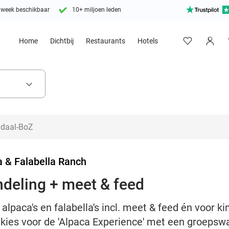
 week beschikbaar
10+ miljoen leden
Home
Dichtbij
Restaurants
Hotels
keyboard_arrow_down
a & Falabella Ranch
ndeling + meet & feed
 alpaca's en falabella's incl. meet & feed én voor k
 kies voor de 'Alpaca Experience' met een groepsw