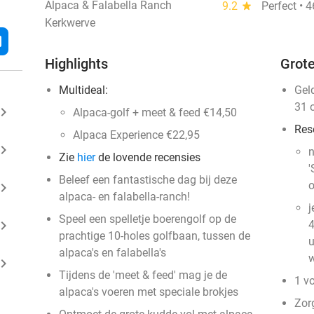
Alpaca & Falabella Ranch
9.2
star
Perfect • 
Kerkwerve
l
Highlights
Grote
Multideal:
Gel
31 
ard_arrow_right
Alpaca-golf + meet & feed €14,50
Res
Alpaca Experience €22,95
ard_arrow_right
n
Zie
hier
de lovende recensies
'
Beleef een fantastische dag bij deze
o
ard_arrow_right
alpaca- en falabella-ranch!
j
Speel een spelletje boerengolf op de
ard_arrow_right
4
prachtige 10-holes golfbaan, tussen de
u
alpaca's en falabella's
w
ard_arrow_right
Tijdens de 'meet & feed' mag je de
1 v
alpaca's voeren met speciale brokjes
Zor