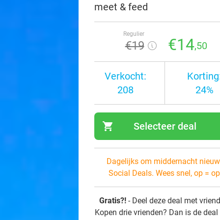
meet & feed
Regulier
€14
€19
,50
Verkocht:
Korting
208
24%
shopping_cart
Selecteer deal
navi
Dagelijks om middernacht nieuw
Social Deals. Wees snel, op = op
Gratis?!
- Deel deze deal met vrien
Kopen drie vrienden? Dan is de deal