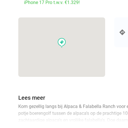
iPhone 17 Pro t.w.v. €1.329!
events
Lees meer
Kom gezellig langs bij Alpaca & Falabella Ranch voor 
potje boerengolf tussen de alpaca's op de prachtige 1
zachtaardige alpaca's en vrolijke falabella's. Doe daa
je de kans krijgt om deze magische dieren van dichtbij