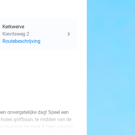
Kerkwerve
Kievitsweg 2
Routebeschrijving
een onvergetelijke dag! Speel een
0-holes golfbaan, te midden van de
rna mee met de meet & feed, waarbij
 te ontmoeten en ze te voeren. De