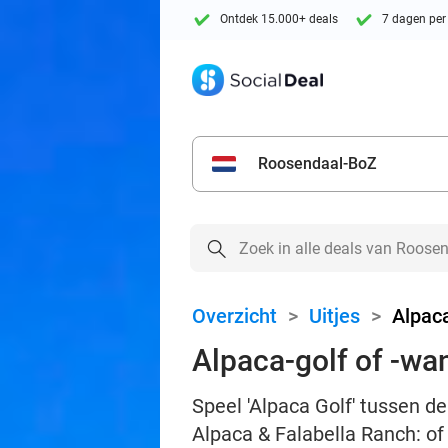
Ontdek 15.000+ deals
7 dagen per
Roosendaal-BoZ
Overzicht
>
Uitjes
>
Alpac
Alpaca-golf of -wa
Speel 'Alpaca Golf' tussen de
Alpaca & Falabella Ranch: of