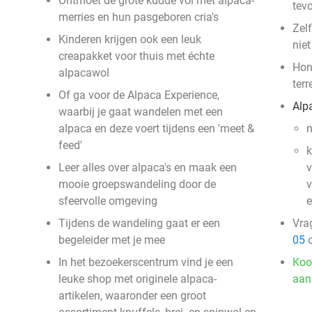
Ontmoet de grote kudde vol met alpaca-
tev
merries en hun pasgeboren cria's
Zel
Kinderen krijgen ook een leuk
niet
creapakket voor thuis met échte
Hon
alpacawol
terr
Of ga voor de Alpaca Experience,
Alp
waarbij je gaat wandelen met een
alpaca en deze voert tijdens een 'meet &
n
feed'
k
Leer alles over alpaca's en maak een
v
mooie groepswandeling door de
v
sfeervolle omgeving
e
Tijdens de wandeling gaat er een
Vra
begeleider met je mee
05
o
In het bezoekerscentrum vind je een
Koo
leuke shop met originele alpaca-
aan
artikelen, waaronder een groot