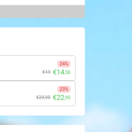
hte alpacawol.
roepswandeling te maken onder
mogelijk om een lunch te reserveren
terras. Een bijzonder dagje uit!
24%
€14
€19
,50
23%
€22
€29
,95
,95