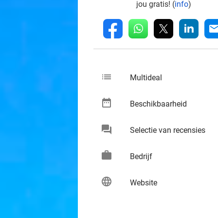
jou gratis! (
info
)
whatsapp
linkedin
fb
mai
list
keybo
Multideal
date_range
keybo
Beschikbaarheid
chat
keybo
Selectie van recensies
work
keybo
Bedrijf
language
keybo
Website