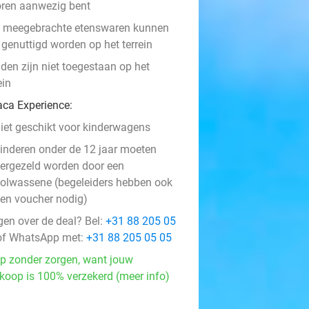
oren aanwezig bent
f meegebrachte etenswaren kunnen
 genuttigd worden op het terrein
den zijn niet toegestaan op het
ein
aca Experience:
iet geschikt voor kinderwagens
inderen onder de 12 jaar moeten
ergezeld worden door een
olwassene (begeleiders hebben ook
en voucher nodig)
gen over de deal? Bel:
+31 88 205 05
f WhatsApp met:
+31 88 205 05 05
p zonder zorgen, want jouw
koop is 100% verzekerd (meer info)