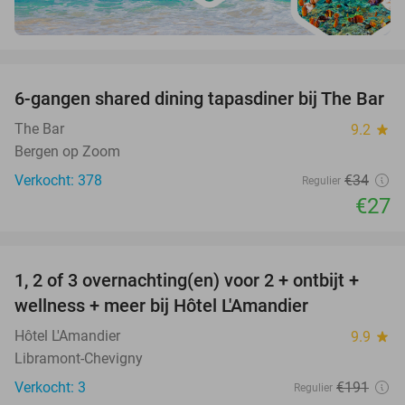
favorite_border
6-gangen shared dining tapasdiner bij The Bar
21%
The Bar
9.2
star
Bergen op Zoom
Verkocht: 378
€34
Regulier
€27
favorite_border
1, 2 of 3 overnachting(en) voor 2 + ontbijt +
32%
NEW
wellness + meer bij Hôtel L'Amandier
TODAY
Hôtel L'Amandier
9.9
star
Libramont-Chevigny
Verkocht: 3
€191
Regulier