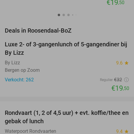
€19
,50
favorite_border
Deals in Roosendaal-BoZ
Luxe 2- of 3-gangenlunch of 5-gangendiner bij
39%
By Lizz
By Lizz
9.6
star
Bergen op Zoom
Verkocht: 262
€32
Regulier
€19
,50
favorite_border
Rondvaart (1, 2 of 4,5 uur) + evt. koffie/thee en
61%
NEW
gebak of lunch
TODAY
Waterpoort Rondvaarten
9.4
star