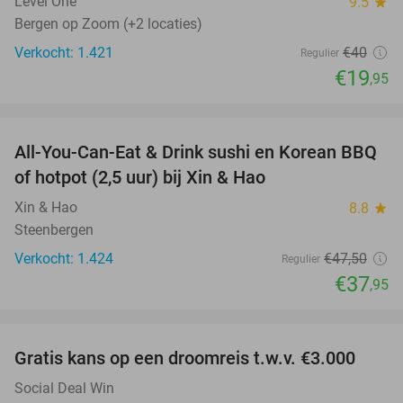
Level One
9.5
star
Bergen op Zoom (+2 locaties)
Verkocht: 1.421
€40
Regulier
€19
,95
favorite_border
All-You-Can-Eat & Drink sushi en Korean BBQ
20%
of hotpot (2,5 uur) bij Xin & Hao
Xin & Hao
8.8
star
Steenbergen
Verkocht: 1.424
€47
,50
Regulier
€37
,95
favorite_border
Gratis kans op een droomreis t.w.v. €3.000
Social Deal Win