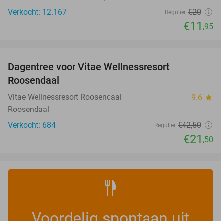
Verkocht: 12.167
€20
Regulier
€11
,95
favorite_border
Dagentree voor Vitae Wellnessresort
49%
Roosendaal
Vitae Wellnessresort Roosendaal
9.6
star
Roosendaal
Verkocht: 684
€42
,50
Regulier
€21
,50
Voordelig spontaan uit