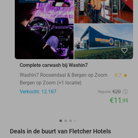
favorite_border
Complete carwash bij Washin7
Washin7 Roosendaal & Bergen op Zoom
9.7
star
Bergen op Zoom (+1 locatie)
Verkocht: 12.167
€20
Regulier
€11
,95
Deals in de buurt van Fletcher Hotels