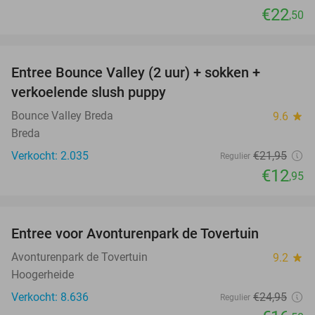
€22
,50
favorite_border
Entree Bounce Valley (2 uur) + sokken +
41%
verkoelende slush puppy
Bounce Valley Breda
9.6
star
Breda
Verkocht: 2.035
€21
,95
Regulier
€12
,95
favorite_border
Entree voor Avonturenpark de Tovertuin
34%
Avonturenpark de Tovertuin
9.2
star
Hoogerheide
Verkocht: 8.636
€24
,95
Regulier