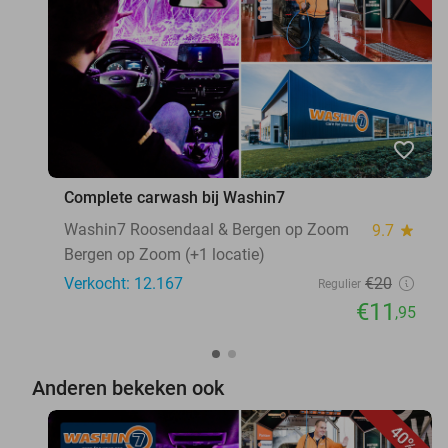
favorite_border
Complete carwash bij Washin7
Washin7 Roosendaal & Bergen op Zoom
9.7
star
Bergen op Zoom (+1 locatie)
Verkocht: 12.167
€20
Regulier
€11
,95
Anderen bekeken ook
40%