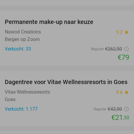
favorite_border
Permanente make-up naar keuze
70%
Nawod Creations
9.2
star
Bergen op Zoom
Verkocht: 33
€262
,50
Regulier
€79
favorite_border
Dagentree voor Vitae Wellnessresorts in Goes
49%
Vitae Wellnessresorts
9.6
star
Goes
Verkocht: 1.177
€42
,50
Regulier
€21
,50
favorite_border