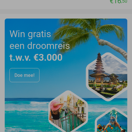
€16
,50
Win gratis
een droomreis
t.w.v. €3.000
Doe mee!