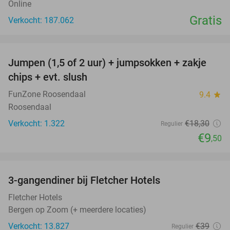
Online
Gratis
Verkocht: 187.062
favorite_border
Jumpen (1,5 of 2 uur) + jumpsokken + zakje
48%
chips + evt. slush
FunZone Roosendaal
9.4
star
Roosendaal
Verkocht: 1.322
€18
,30
Regulier
€9
,50
favorite_border
3-gangendiner bij Fletcher Hotels
42%
Fletcher Hotels
Bergen op Zoom (+ meerdere locaties)
Verkocht: 13.827
€39
Regulier