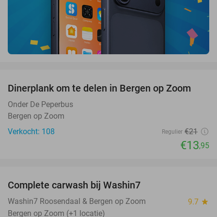
favorite_border
Dinerplank om te delen in Bergen op Zoom
34%
Onder De Peperbus
Bergen op Zoom
Verkocht: 108
€21
Regulier
€13
,95
favorite_border
Complete carwash bij Washin7
40%
Washin7 Roosendaal & Bergen op Zoom
9.7
star
Bergen op Zoom (+1 locatie)