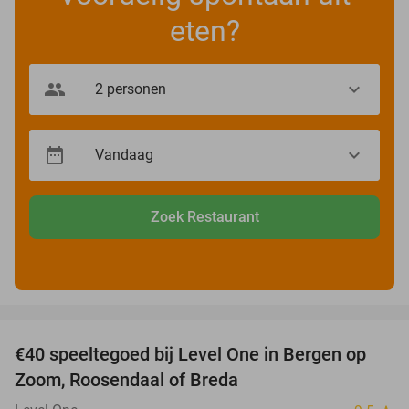
eten?
Zoek Restaurant
favorite_border
€40 speeltegoed bij Level One in Bergen op
50%
Zoom, Roosendaal of Breda