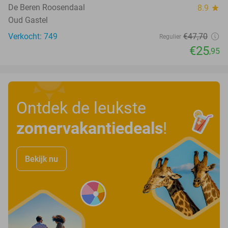
De Beren Roosendaal
8.9
star
Oud Gastel
Verkocht: 749
€47
,70
Regulier
€25
,95
Ontdek de leukste
zomervakantiedeals
!
Bekijk nu