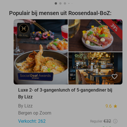
Populair bij mensen uit Roosendaal-BoZ:
39%
favorite_border
Luxe 2- of 3-gangenlunch of 5-gangendiner bij
By Lizz
By Lizz
9.6
star
Bergen op Zoom
Verkocht: 262
€32
Regulier