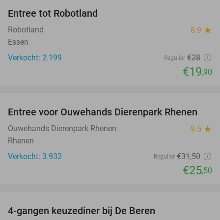
Entree tot Robotland
29%
Robotland
8.9
star
Essen
Verkocht: 2.199
€28
Regulier
€19
,90
favorite_border
Entree voor Ouwehands Dierenpark Rhenen
19%
Ouwehands Dierenpark Rhenen
9.5
star
Rhenen
Verkocht: 3.932
€31
,50
Regulier
€25
,50
favorite_border
4-gangen keuzediner bij De Beren
46%