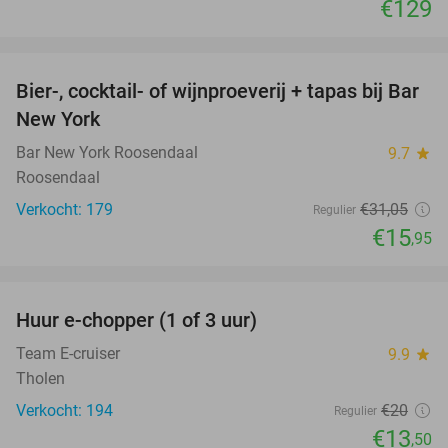
€129
favorite_border
Bier-, cocktail- of wijnproeverij + tapas bij Bar
49%
New York
Bar New York Roosendaal
9.7
star
Roosendaal
Verkocht: 179
€31
,05
Regulier
€15
,95
favorite_border
Huur e-chopper (1 of 3 uur)
33%
Team E-cruiser
9.9
star
Tholen
Verkocht: 194
€20
Regulier
€13
,50