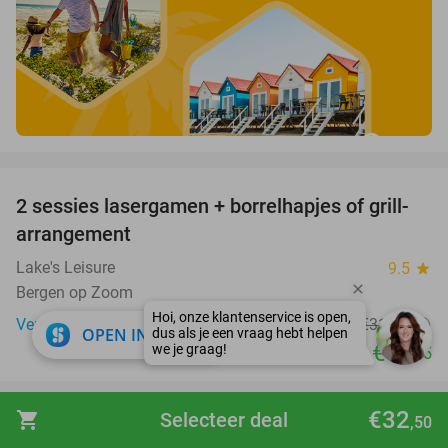
favorite_border
2 sessies lasergamen + borrelhapjes of grill-
52%
arrangement
Lake's Leisure
9.5
star
Bergen op Zoom
Verkocht: 316
€31
,45
Regulier
close
OPEN IN APP
€14
,95
favorite_border
€32
shopping_cart
Selecteer deal
,50
Social Deal-giftcard van 5 tot 100 euro