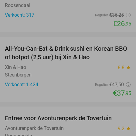
Roosendaal
Verkocht: 317
€36
,25
Regulier
€26
,95
favorite_border
All-You-Can-Eat & Drink sushi en Korean BBQ
20%
of hotpot (2,5 uur) bij Xin & Hao
Xin & Hao
8.8
star
Steenbergen
Verkocht: 1.424
€47
,50
Regulier
€37
,95
favorite_border
Entree voor Avonturenpark de Tovertuin
34%
Avonturenpark de Tovertuin
9.2
star
Hoogerheide