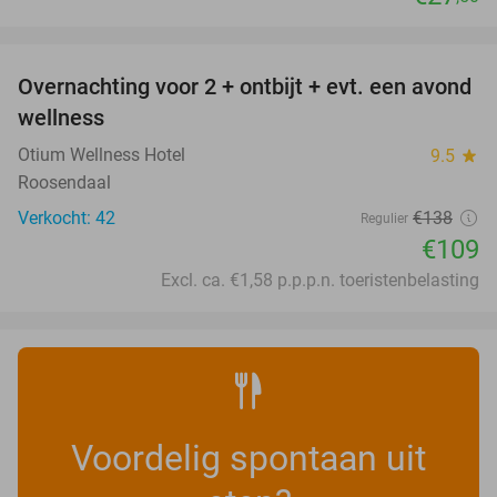
favorite_border
Overnachting voor 2 + ontbijt + evt. een avond
21%
wellness
Otium Wellness Hotel
9.5
star
Roosendaal
Verkocht: 42
€138
Regulier
€109
Excl. ca. €1,58 p.p.p.n. toeristenbelasting
Voordelig spontaan uit