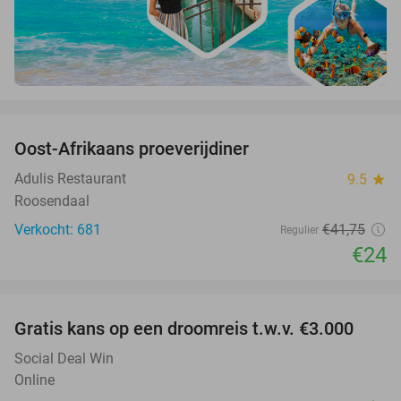
favorite_border
Oost-Afrikaans proeverijdiner
43%
Adulis Restaurant
9.5
star
Roosendaal
Verkocht: 681
€41
,75
Regulier
€24
favorite_border
Gratis kans op een droomreis t.w.v. €3.000
Social Deal Win
Online