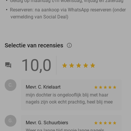
Geldig op maandag t/m woensdag, vrijdag en zaterdag
Reserveren:
na aankoop via WhatsApp reserveren (onder
vermelding van Social Deal)
Selectie van recensies
info_outlined
10,0
C.
Mevr. C. Krielaart
mijn dochter is ongelooflijk blij met haar
nagels zijn ook echt prachtig, heel blij mee
G.
Mevr. G. Schuurbiers
Weer na lange tijd mooie lange nagels ,