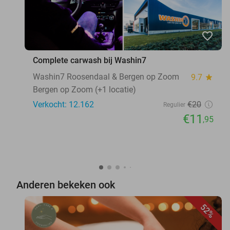
favorite_border
Complete carwash bij Washin7
Washin7 Roosendaal & Bergen op Zoom
9.7
star
Bergen op Zoom (+1 locatie)
Verkocht: 12.162
€20
Regulier
€11
,95
Anderen bekeken ook
52%