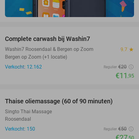
favorite_border
Complete carwash bij Washin7
40%
Washin7 Roosendaal & Bergen op Zoom
9.7
star
Bergen op Zoom (+1 locatie)
Verkocht: 12.162
€20
Regulier
€11
,95
favorite_border
Thaise oliemassage (60 of 90 minuten)
45%
SOLD
OUT
Singto Thai Massage
Roosendaal
Verkocht: 150
€50
Regulier
€27
,50