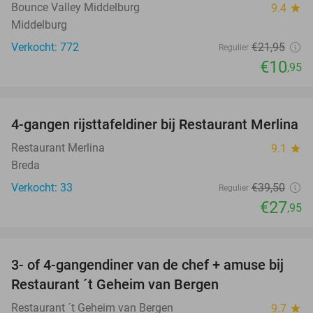
Bounce Valley Middelburg
9.4
star
Middelburg
Verkocht: 772
€21
,95
Regulier
€10
,95
favorite_border
4-gangen rijsttafeldiner bij Restaurant Merlina
29%
Restaurant Merlina
9.1
star
Breda
Verkocht: 33
€39
,50
Regulier
€27
,95
favorite_border
3- of 4-gangendiner van de chef + amuse bij
35%
Restaurant ´t Geheim van Bergen
Restaurant ´t Geheim van Bergen
9.7
star