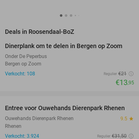
favorite_border
Deals in Roosendaal-BoZ
Dinerplank om te delen in Bergen op Zoom
34%
NEW
TODAY
Onder De Peperbus
Bergen op Zoom
Verkocht: 108
€21
Regulier
€13
,95
favorite_border
Entree voor Ouwehands Dierenpark Rhenen
19%
Ouwehands Dierenpark Rhenen
9.5
star
Rhenen
Verkocht: 3.924
€31
,50
Regulier