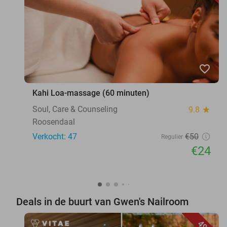
favorite_border
Kahi Loa-massage (60 minuten)
Soul, Care & Counseling
9.8
star
Roosendaal
Verkocht: 47
€50
Regulier
€24
Deals in de buurt van Gwen's Nailroom