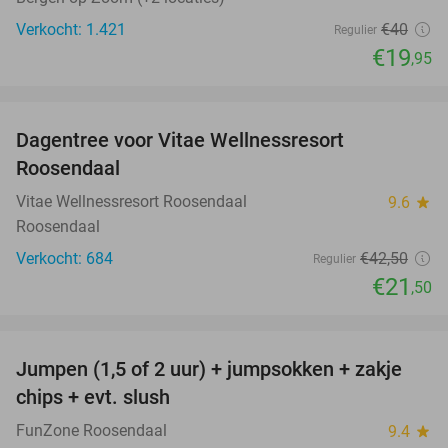
Verkocht: 1.421
€40
Regulier
€19
,95
favorite_border
Dagentree voor Vitae Wellnessresort
49%
Roosendaal
Vitae Wellnessresort Roosendaal
9.6
star
Roosendaal
Verkocht: 684
€42
,50
Regulier
€21
,50
favorite_border
Jumpen (1,5 of 2 uur) + jumpsokken + zakje
48%
chips + evt. slush
FunZone Roosendaal
9.4
star