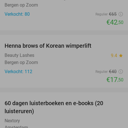
Bergen op Zoom
Verkocht: 80
€65
Regulier
€42
,50
favorite_border
Henna brows of Korean wimperlift
56%
Beauty Lashes
9.4
star
Bergen op Zoom
Verkocht: 112
€40
Regulier
€17
,50
favorite_border
100%
60 dagen luisterboeken en e-books (20
luisteruren)
Nextory
Amsterdam