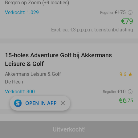
Bergen op Zoom (+9 locaties)
Verkocht: 1.029
€175
Regulier
€79
Excl. ca. €3 p.p.p.n. toeristenbelasting
favorite_border
15-holes Adventure Golf bij Akkermans
33%
Leisure & Golf
Akkermans Leisure & Golf
9.6
star
De Heen
Verkocht: 300
€10
Regulier
€6
,75
close
OPEN IN APP
favorite_border
Burger naar keuze + friet + mayonaise bij Bar
42%
Uitverkocht!
New York Roosendaal