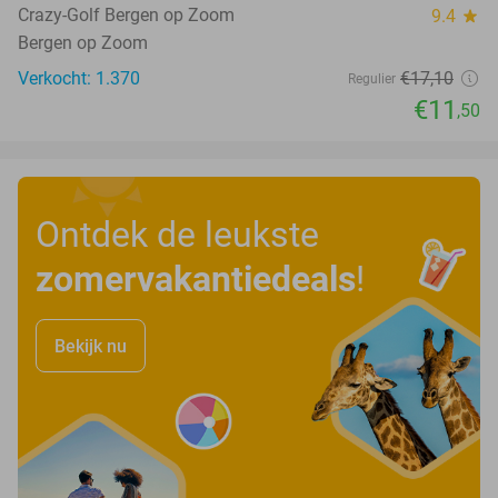
Crazy-Golf Bergen op Zoom
9.4
star
Bergen op Zoom
Verkocht: 1.370
€17
,10
Regulier
€11
,50
Ontdek de leukste
zomervakantiedeals
!
Bekijk nu