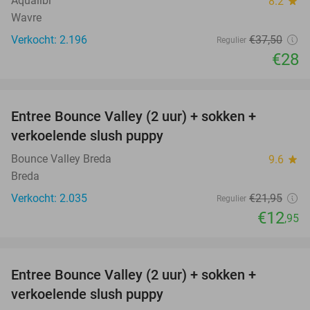
Aqualibi
8.2
star
Wavre
Verkocht: 2.196
€37
,50
Regulier
€28
favorite_border
Entree Bounce Valley (2 uur) + sokken +
41%
verkoelende slush puppy
Bounce Valley Breda
9.6
star
Breda
Verkocht: 2.035
€21
,95
Regulier
€12
,95
favorite_border
Entree Bounce Valley (2 uur) + sokken +
50%
verkoelende slush puppy