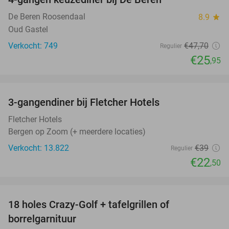
46%
De Beren Roosendaal
8.9
star
Oud Gastel
Verkocht: 749
€47
,70
Regulier
€25
,95
favorite_border
3-gangendiner bij Fletcher Hotels
42%
Fletcher Hotels
Bergen op Zoom (+ meerdere locaties)
Verkocht: 13.822
€39
Regulier
€22
,50
favorite_border
18 holes Crazy-Golf + tafelgrillen of
33%
borrelgarnituur