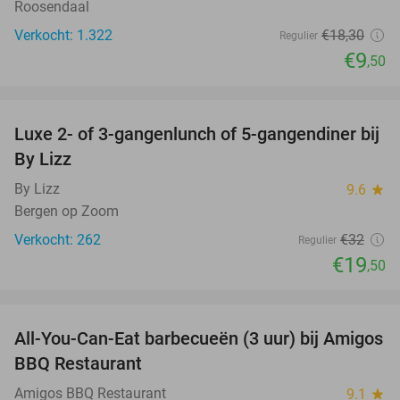
Roosendaal
Verkocht: 1.322
€18
,30
Regulier
€9
,50
favorite_border
Luxe 2- of 3-gangenlunch of 5-gangendiner bij
39%
By Lizz
By Lizz
9.6
star
Bergen op Zoom
Verkocht: 262
€32
Regulier
€19
,50
favorite_border
All-You-Can-Eat barbecueën (3 uur) bij Amigos
26%
BBQ Restaurant
Amigos BBQ Restaurant
9.1
star