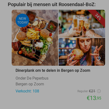
Populair bij mensen uit Roosendaal-BoZ:
34%
NEW
TODAY
favorite_border
Dinerplank om te delen in Bergen op Zoom
Onder De Peperbus
Bergen op Zoom
Verkocht: 108
€21
Regulier
€13
,95