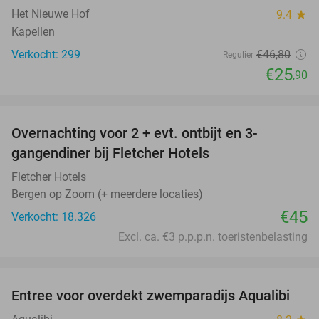
Het Nieuwe Hof
9.4
star
Kapellen
Verkocht: 299
€46
,80
Regulier
€25
,90
favorite_border
Overnachting voor 2 + evt. ontbijt en 3-
gangendiner bij Fletcher Hotels
Fletcher Hotels
Bergen op Zoom (+ meerdere locaties)
€45
Verkocht: 18.326
Excl. ca. €3 p.p.p.n. toeristenbelasting
favorite_border
Entree voor overdekt zwemparadijs Aqualibi
25%