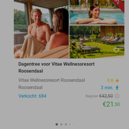
49%
favorite_border
Dagentree voor Vitae Wellnessresort
Roosendaal
Vitae Wellnessresort Roosendaal
9.6
star
Roosendaal
3 min.
directions_walk
Verkocht: 684
€42
,50
Regulier
€21
,50