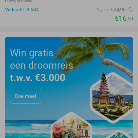
Verkocht: 8.634
€24
,95
Regulier
€16
,50
Win gratis
een droomreis
t.w.v. €3.000
Doe mee!