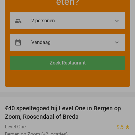
eten?
Zoek Restaurant
favorite_border
€40 speeltegoed bij Level One in Bergen op
50%
Zoom, Roosendaal of Breda
Level One
9.5
star
Bergen op Zoom (+2 locaties)