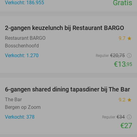
Gratis
Verkocht: 186.955
favorite_border
2-gangen keuzelunch bij Restaurant BARGO
33%
Restaurant BARGO
9.7
star
Bosschenhoofd
Verkocht: 1.270
€20
,75
Regulier
€13
,95
favorite_border
6-gangen shared dining tapasdiner bij The Bar
21%
The Bar
9.2
star
Bergen op Zoom
Verkocht: 378
€34
Regulier
€27
favorite_border