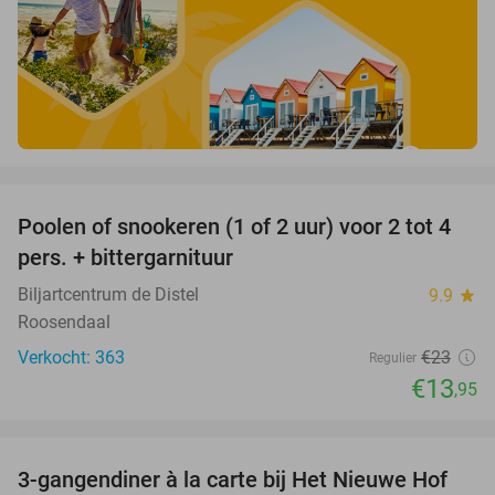
favorite_border
Poolen of snookeren (1 of 2 uur) voor 2 tot 4
39%
pers. + bittergarnituur
Biljartcentrum de Distel
9.9
star
Roosendaal
Verkocht: 363
€23
Regulier
€13
,95
favorite_border
3-gangendiner à la carte bij Het Nieuwe Hof
45%