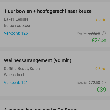
1 uur bowlen + hoofdgerecht naar keuze
27%
Lake's Leisure
9.5
star
Bergen op Zoom
Verkocht: 125
€33
,50
Regulier
€24
,50
favorite_border
Wellnessarrangement (90 min)
46%
Soffitta BeautySalon
9.6
star
Woensdrecht
Verkocht: 121
€72
,50
Regulier
€39
favorite_border
4-gangen keuzediner bij De Beren