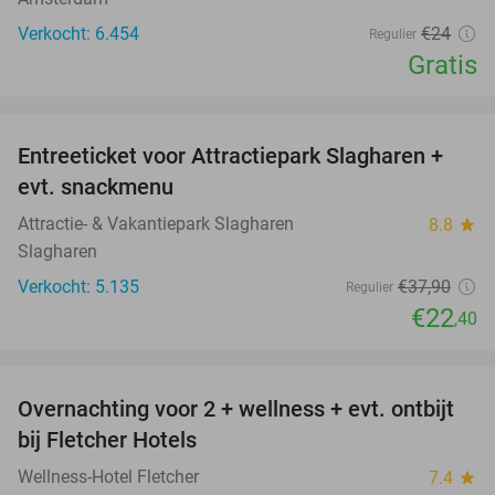
Verkocht: 6.454
€24
Regulier
Gratis
favorite_border
Entreeticket voor Attractiepark Slagharen +
41%
evt. snackmenu
Attractie- & Vakantiepark Slagharen
8.8
star
Slagharen
Verkocht: 5.135
€37
,90
Regulier
€22
,40
favorite_border
Overnachting voor 2 + wellness + evt. ontbijt
55%
bij Fletcher Hotels
Wellness-Hotel Fletcher
7.4
star