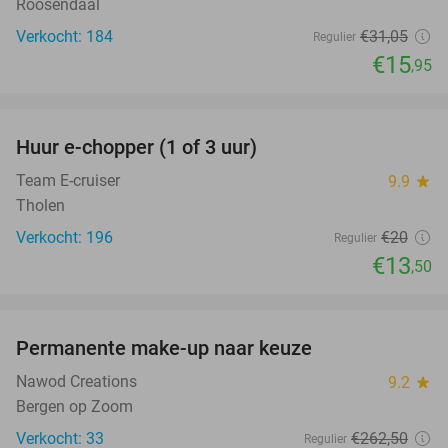
Roosendaal
Verkocht: 184
€31
,05
Regulier
€15
,95
favorite_border
Huur e-chopper (1 of 3 uur)
33%
Team E-cruiser
9.9
star
Tholen
Verkocht: 196
€20
Regulier
€13
,50
favorite_border
Permanente make-up naar keuze
70%
Nawod Creations
9.2
star
Bergen op Zoom
Verkocht: 33
€262
,50
Regulier