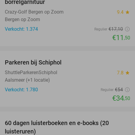
borrelgarnituur
Crazy-Golf Bergen op Zoom
9.4
star
Bergen op Zoom
Verkocht: 1.374
€17
,10
Regulier
€11
,50
favorite_border
Parkeren bij Schiphol
36%
ShuttleParkerenSchiphol
7.8
star
Aalsmeer (+1 locatie)
Verkocht: 1.780
€54
Regulier
€34
,50
favorite_border
100%
60 dagen luisterboeken en e-books (20
luisteruren)