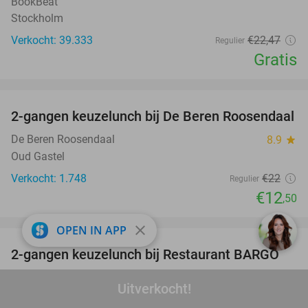
BookBeat
Stockholm
Verkocht: 39.333
€22
,47
Regulier
Gratis
favorite_border
2-gangen keuzelunch bij De Beren Roosendaal
43%
De Beren Roosendaal
8.9
star
Oud Gastel
Verkocht: 1.748
€22
Regulier
€12
,50
favorite_border
close
OPEN IN APP
2-gangen keuzelunch bij Restaurant BARGO
33%
Restaurant BARGO
9.7
star
Uitverkocht!
Bosschenhoofd