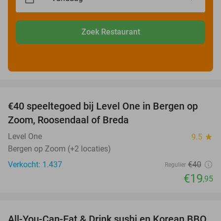
Zoek Restaurant
favorite_border
€40 speeltegoed bij Level One in Bergen op
50%
Zoom, Roosendaal of Breda
Level One
9.5
star
Bergen op Zoom (+2 locaties)
Verkocht: 1.437
€40
Regulier
€19
,95
favorite_border
All-You-Can-Eat & Drink sushi en Korean BBQ