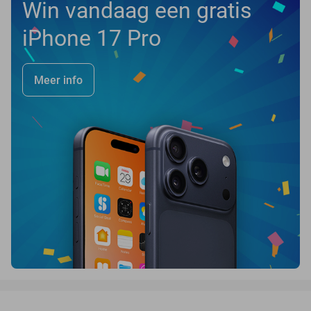
Win vandaag een gratis
iPhone 17 Pro
Meer info
favorite_border