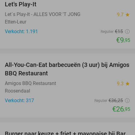
Let's Play-It
Let´s Play-It - ALLES VOOR 'T JONG
9.7
star
Etten-Leur
Verkocht: 1.191
€15
Regulier
€9
,95
favorite_border
All-You-Can-Eat barbecueën (3 uur) bij Amigos
26%
BBQ Restaurant
Amigos BBQ Restaurant
9.3
star
Roosendaal
Verkocht: 317
€36
,25
Regulier
€26
,95
favorite_border
Burger naar keuze + friet + mayonaise bij Bar