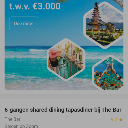
t.w.v. €3.000
Doe mee!
favorite_border
6-gangen shared dining tapasdiner bij The Bar
21%
The Bar
9.2
star
Bergen op Zoom