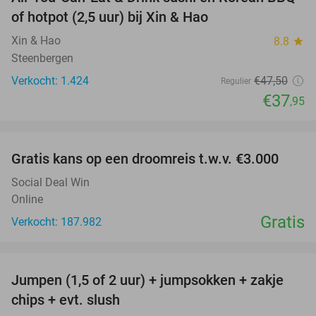
20%
of hotpot (2,5 uur) bij Xin & Hao
Xin & Hao
8.8
star
Steenbergen
Verkocht: 1.424
€47
,50
Regulier
€37
,95
favorite_border
Gratis kans op een droomreis t.w.v. €3.000
Social Deal Win
Online
Gratis
Verkocht: 187.982
favorite_border
Jumpen (1,5 of 2 uur) + jumpsokken + zakje
48%
chips + evt. slush