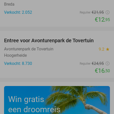
Breda
Verkocht: 2.052
€21
,95
Regulier
€12
,95
favorite_border
Entree voor Avonturenpark de Tovertuin
34%
Avonturenpark de Tovertuin
9.2
star
Hoogerheide
Verkocht: 8.730
€24
,95
Regulier
€16
,50
Win gratis
een droomreis