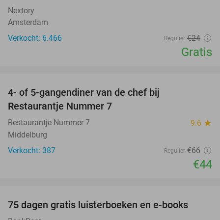
Nextory
Amsterdam
Verkocht: 6.466
€24
Regulier
Gratis
favorite_border
4- of 5-gangendiner van de chef bij
33%
Restaurantje Nummer 7
Restaurantje Nummer 7
9.6
star
Middelburg
Verkocht: 387
€66
Regulier
€44
favorite_border
100%
75 dagen gratis luisterboeken en e-books