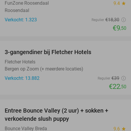
FunZone Roosendaal
9.4
star
Roosendaal
Verkocht: 1.323
€18
,30
Regulier
€9
,50
favorite_border
3-gangendiner bij Fletcher Hotels
42%
Fletcher Hotels
Bergen op Zoom (+ meerdere locaties)
Verkocht: 13.882
€39
Regulier
€22
,50
favorite_border
Entree Bounce Valley (2 uur) + sokken +
41%
verkoelende slush puppy
Bounce Valley Breda
9.6
star