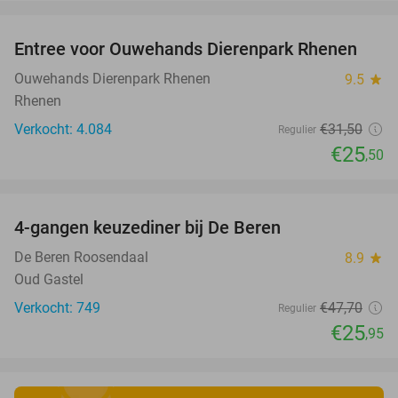
favorite_border
Entree voor Ouwehands Dierenpark Rhenen
19%
Ouwehands Dierenpark Rhenen
9.5
star
Rhenen
Verkocht: 4.084
€31
,50
Regulier
€25
,50
favorite_border
4-gangen keuzediner bij De Beren
46%
De Beren Roosendaal
8.9
star
Oud Gastel
Verkocht: 749
€47
,70
Regulier
€25
,95