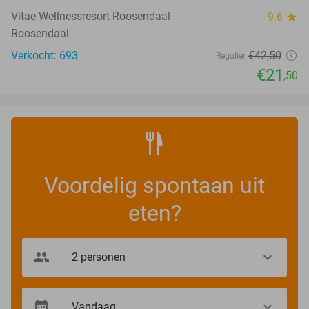
Vitae Wellnessresort Roosendaal
9.6
star
Roosendaal
Verkocht: 693
€42
,50
Regulier
€21
,50
Voordelig spontaan uit
eten?