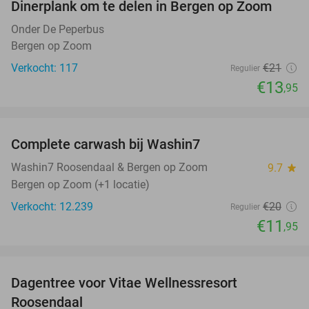
Dinerplank om te delen in Bergen op Zoom
34%
Onder De Peperbus
Bergen op Zoom
Verkocht: 117
€21
Regulier
€13
,95
favorite_border
Complete carwash bij Washin7
40%
Washin7 Roosendaal & Bergen op Zoom
9.7
star
Bergen op Zoom (+1 locatie)
Verkocht: 12.239
€20
Regulier
€11
,95
favorite_border
Dagentree voor Vitae Wellnessresort
49%
Roosendaal