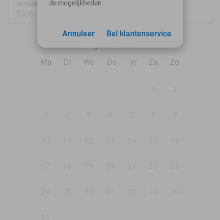
de mogelijkheden
Inchecken
Uitchecken
Kies datum
Kies datum
Annuleer
Bel klantenservice
augustus 2026
Ma
Di
Wo
Do
Vr
Za
Zo
1
2
3
4
5
6
7
8
9
10
11
12
13
14
15
16
17
18
19
20
21
22
23
24
25
26
27
28
29
30
31