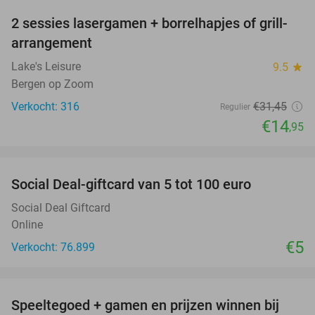
2 sessies lasergamen + borrelhapjes of grill-
52%
arrangement
Lake's Leisure
9.5
star
Bergen op Zoom
Verkocht: 316
€31
,45
Regulier
€14
,95
favorite_border
Social Deal-giftcard van 5 tot 100 euro
Social Deal Giftcard
Online
€5
Verkocht: 76.899
favorite_border
Speeltegoed + gamen en prijzen winnen bij
34%