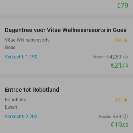
€79
favorite_border
Dagentree voor Vitae Wellnessresorts in Goes
49%
Vitae Wellnessresorts
9.6
star
Goes
Verkocht: 1.190
€42
,50
Regulier
€21
,50
favorite_border
Entree tot Robotland
29%
Robotland
8.9
star
Essen
Verkocht: 2.202
€28
Regulier
€19
,90