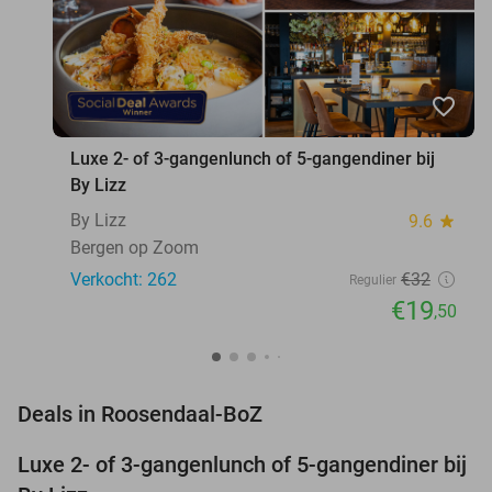
favorite_border
Luxe 2- of 3-gangenlunch of 5-gangendiner bij
By Lizz
By Lizz
9.6
star
Bergen op Zoom
Verkocht: 262
€32
Regulier
€19
,50
favorite_border
Deals in Roosendaal-BoZ
Luxe 2- of 3-gangenlunch of 5-gangendiner bij
39%