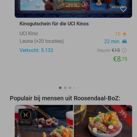
favorite_border
Kinogutschein für die UCI Kinos
UCI Kino
10
star
Leuna (+20 locaties)
22 min.
directions_car
Verkocht: 5.132
€15
Regulier
€8
,75
Populair bij mensen uit Roosendaal-BoZ:
39%