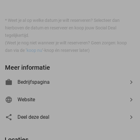
*
Weet je al op welke datum je wilt reserveren? Selecteer dan
hierboven de datum en reserveer en koop jouw Social Deal
tegelijkertijd.
(Weet je nog niet wanneer je wilt reserveren? Geen zorgen: koop
dan via de ‘
koop nu
’-knop én reserveer later)
Meer informatie
Bedrijfspagina
Website
Deel deze deal
Locaties