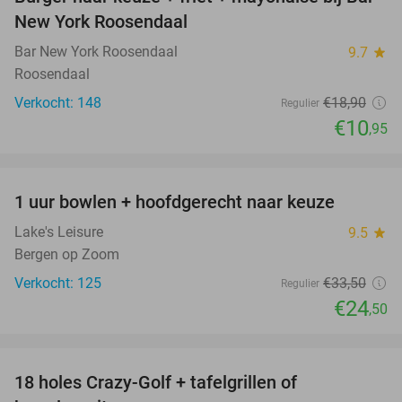
42%
New York Roosendaal
Bar New York Roosendaal
9.7
star
Roosendaal
Verkocht: 148
€18
,90
Regulier
€10
,95
favorite_border
1 uur bowlen + hoofdgerecht naar keuze
27%
Lake's Leisure
9.5
star
Bergen op Zoom
Verkocht: 125
€33
,50
Regulier
€24
,50
favorite_border
18 holes Crazy-Golf + tafelgrillen of
33%