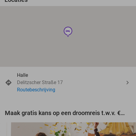
hotel
Halle
Delitzscher Straße 17
Routebeschrijving
Maak gratis kans op een droomreis t.w.v. €3.000!