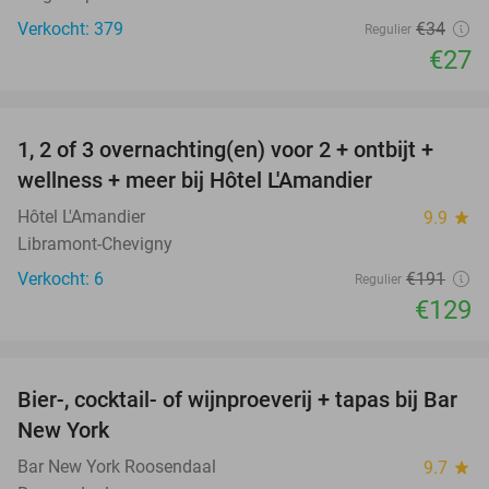
Verkocht: 379
€34
Regulier
€27
favorite_border
1, 2 of 3 overnachting(en) voor 2 + ontbijt +
32%
NEW
wellness + meer bij Hôtel L'Amandier
TODAY
Hôtel L'Amandier
9.9
star
Libramont-Chevigny
Verkocht: 6
€191
Regulier
€129
favorite_border
Bier-, cocktail- of wijnproeverij + tapas bij Bar
49%
New York
Bar New York Roosendaal
9.7
star