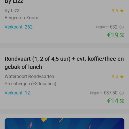
By Lizz
By Lizz
9.6
star
Bergen op Zoom
Verkocht: 262
€32
Regulier
€19
,50
favorite_border
Rondvaart (1, 2 of 4,5 uur) + evt. koffie/thee en
61%
NEW
gebak of lunch
TODAY
Waterpoort Rondvaarten
9.4
star
Steenbergen (+3 locaties)
Verkocht: 12
€37
,50
Regulier
€14
,50