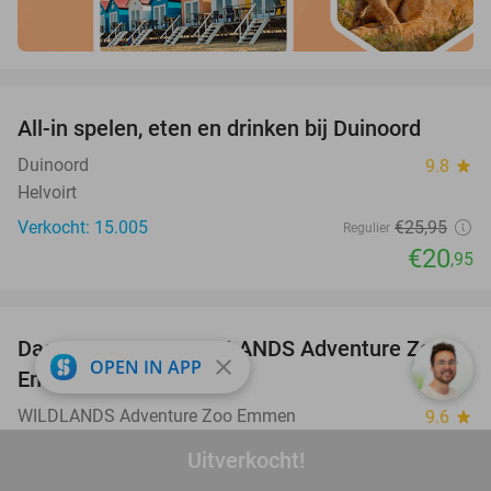
favorite_border
All-in spelen, eten en drinken bij Duinoord
19%
Duinoord
9.8
star
Helvoirt
Verkocht: 15.005
€25
,95
Regulier
€20
,95
favorite_border
Dagentree voor WILDLANDS Adventure Zoo
24%
close
OPEN IN APP
Emmen
WILDLANDS Adventure Zoo Emmen
9.6
star
Emmen
Uitverkocht!
Verkocht: 16.557
€33
Regulier