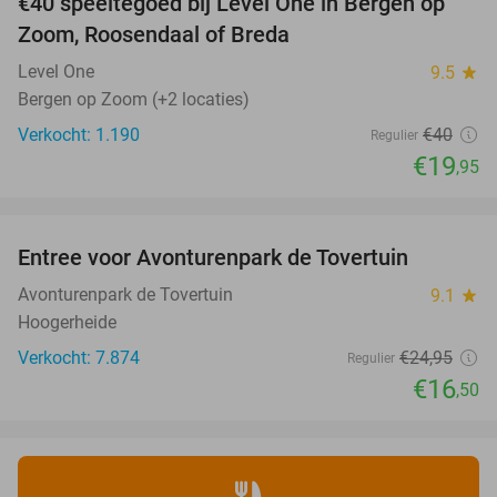
€40 speeltegoed bij Level One in Bergen op
50%
Zoom, Roosendaal of Breda
Level One
9.5
star
Bergen op Zoom (+2 locaties)
Verkocht: 1.190
€40
Regulier
€19
,95
favorite_border
Entree voor Avonturenpark de Tovertuin
34%
Avonturenpark de Tovertuin
9.1
star
Hoogerheide
Verkocht: 7.874
€24
,95
Regulier
€16
,50