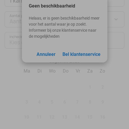
1 kamer
Geen beschikbaarheid
Aantal personen:
Helaas, er is geen beschikbaarheid meer
Aantal personen
voor het aantal waar je op zoekt.
Informeer bij onze klantenservice naar
de mogelijkheden
Inchecken
Uitchecken
Kies datum
Kies datum
Annuleer
Bel klantenservice
augustus 2026
Ma
Di
Wo
Do
Vr
Za
Zo
1
2
3
4
5
6
7
8
9
10
11
12
13
14
15
16