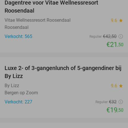
Dagentree voor Vitae Wellnessresort
49%
Roosendaal
Vitae Wellnessresort Roosendaal
9.6
star
Roosendaal
Verkocht: 565
€42
,50
Regulier
€21
,50
favorite_border
Luxe 2- of 3-gangenlunch of 5-gangendiner bij
39%
By Lizz
By Lizz
9.6
star
Bergen op Zoom
Verkocht: 227
€32
Regulier
€19
,50
favorite_border