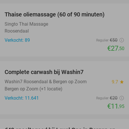
favorite_border
Thaise oliemassage (60 of 90 minuten)
45%
Singto Thai Massage
Roosendaal
Verkocht: 89
€50
Regulier
€27
,50
favorite_border
Complete carwash bij Washin7
40%
Washin7 Roosendaal & Bergen op Zoom
9.7
star
Bergen op Zoom (+1 locatie)
Verkocht: 11.641
€20
Regulier
€11
,95
favorite_border