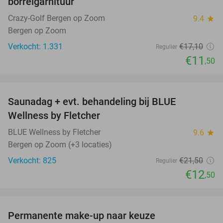
borrelgarnituur
Crazy-Golf Bergen op Zoom
9.4
star
Bergen op Zoom
Verkocht: 1.331
€17
,10
Regulier
€11
,50
favorite_border
Saunadag + evt. behandeling bij BLUE
42%
Wellness by Fletcher
BLUE Wellness by Fletcher
9.6
star
Bergen op Zoom (+3 locaties)
Verkocht: 825
€21
,50
Regulier
€12
,50
favorite_border
Permanente make-up naar keuze
70%