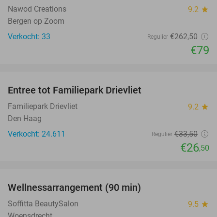
Nawod Creations
9.2
star
Bergen op Zoom
Verkocht: 33
€262
,50
Regulier
€79
favorite_border
Entree tot Familiepark Drievliet
21%
Familiepark Drievliet
9.2
star
Den Haag
Verkocht: 24.611
€33
,50
Regulier
€26
,50
favorite_border
Wellnessarrangement (90 min)
46%
Soffitta BeautySalon
9.5
star
Woensdrecht