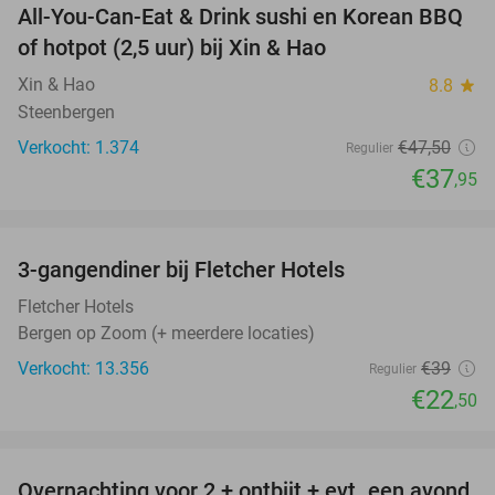
All-You-Can-Eat & Drink sushi en Korean BBQ
20%
of hotpot (2,5 uur) bij Xin & Hao
Xin & Hao
8.8
star
Steenbergen
Verkocht: 1.374
€47
,50
Regulier
€37
,95
favorite_border
3-gangendiner bij Fletcher Hotels
42%
Fletcher Hotels
Bergen op Zoom (+ meerdere locaties)
Verkocht: 13.356
€39
Regulier
€22
,50
favorite_border
Overnachting voor 2 + ontbijt + evt. een avond