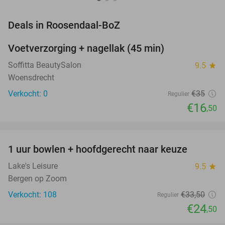
favorite_border
Deals in Roosendaal-BoZ
Voetverzorging + nagellak (45 min)
53%
NEW
TODAY
Soffitta BeautySalon
9.5
star
Woensdrecht
Verkocht: 0
€35
Regulier
€16
,50
favorite_border
1 uur bowlen + hoofdgerecht naar keuze
27%
Lake's Leisure
9.5
star
Bergen op Zoom
Verkocht: 108
€33
,50
Regulier
€24
,50