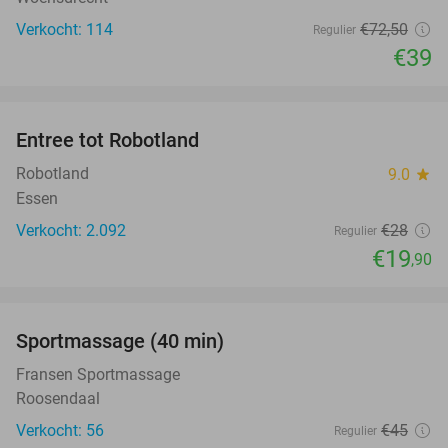
Verkocht: 114
€72
,50
Regulier
€39
favorite_border
Entree tot Robotland
29%
Robotland
9.0
star
Essen
Verkocht: 2.092
€28
Regulier
€19
,90
favorite_border
Sportmassage (40 min)
51%
Fransen Sportmassage
Roosendaal
Verkocht: 56
€45
Regulier