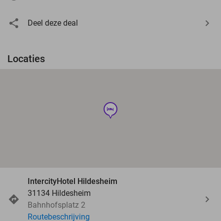
Deel deze deal
Locaties
hotel
IntercityHotel Hildesheim
31134 Hildesheim
Bahnhofsplatz 2
Routebeschrijving