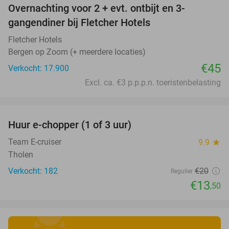
Overnachting voor 2 + evt. ontbijt en 3-
gangendiner bij Fletcher Hotels
Fletcher Hotels
Bergen op Zoom (+ meerdere locaties)
€45
Verkocht: 17.900
Excl. ca. €3 p.p.p.n. toeristenbelasting
favorite_border
Huur e-chopper (1 of 3 uur)
33%
Team E-cruiser
9.9
star
Tholen
Verkocht: 182
€20
Regulier
€13
,50