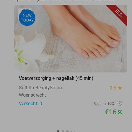
53%
NEW
TODAY
favorite_border
Voetverzorging + nagellak (45 min)
Soffitta BeautySalon
9.5
star
Woensdrecht
Verkocht: 0
€35
Regulier
€16
,50