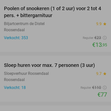
Poolen of snookeren (1 of 2 uur) voor 2 tot 4
39%
pers. + bittergarnituur
Biljartcentrum de Distel
9.9
star
Roosendaal
Verkocht: 353
€23
Regulier
€13
,95
favorite_border
Sloep huren voor max. 7 personen (3 uur)
30%
Sloepverhuur Roosendaal
9.7
star
Roosendaal
Verkocht: 18
€110
Regulier
€77
favorite_border