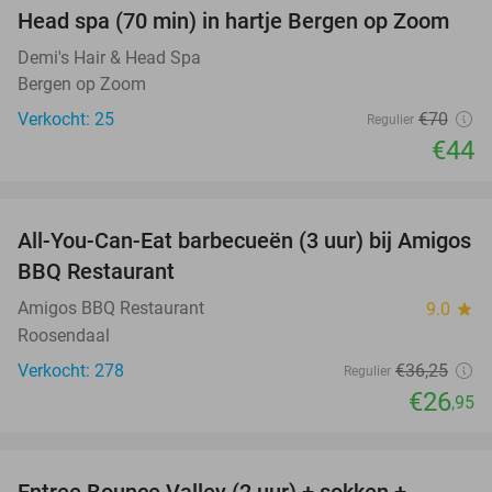
Head spa (70 min) in hartje Bergen op Zoom
37%
Demi's Hair & Head Spa
Bergen op Zoom
Verkocht: 25
€70
Regulier
€44
favorite_border
All-You-Can-Eat barbecueën (3 uur) bij Amigos
26%
BBQ Restaurant
Amigos BBQ Restaurant
9.0
star
Roosendaal
Verkocht: 278
€36
,25
Regulier
€26
,95
favorite_border