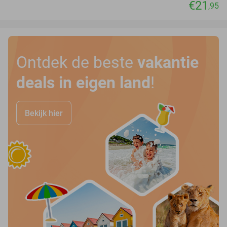
€21
,95
Ontdek de beste
vakantie
deals in eigen land
!
Bekijk hier