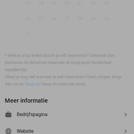
17
18
19
20
21
22
23
24
25
26
27
28
29
30
31
*
Weet je al op welke datum je wilt reserveren? Selecteer dan
hierboven de datum en reserveer en koop jouw Social Deal
tegelijkertijd.
(Weet je nog niet wanneer je wilt reserveren? Geen zorgen: koop
dan via de ‘
koop nu
’-knop én reserveer later)
Meer informatie
Bedrijfspagina
Website