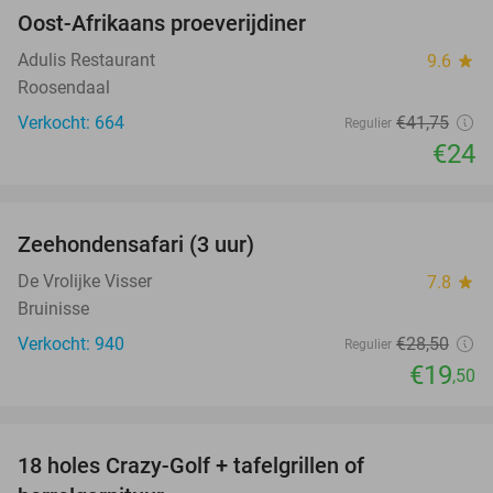
Oost-Afrikaans proeverijdiner
43%
Adulis Restaurant
9.6
star
Roosendaal
Verkocht: 664
€41
,75
Regulier
€24
favorite_border
Zeehondensafari (3 uur)
32%
De Vrolijke Visser
7.8
star
Bruinisse
Verkocht: 940
€28
,50
Regulier
€19
,50
favorite_border
18 holes Crazy-Golf + tafelgrillen of
33%