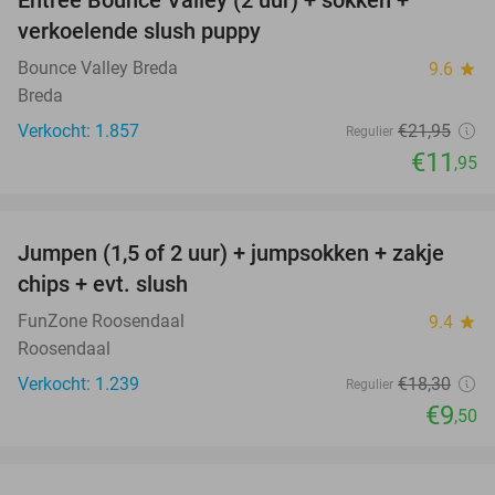
Entree Bounce Valley (2 uur) + sokken +
46%
verkoelende slush puppy
Bounce Valley Breda
9.6
star
Breda
Verkocht: 1.857
€21
,95
Regulier
€11
,95
favorite_border
Jumpen (1,5 of 2 uur) + jumpsokken + zakje
48%
chips + evt. slush
FunZone Roosendaal
9.4
star
Roosendaal
Verkocht: 1.239
€18
,30
Regulier
€9
,50
favorite_border