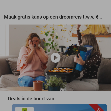
Maak gratis kans op een droomreis t.w.v. €3.000!
play_circle
Deals in de buurt van