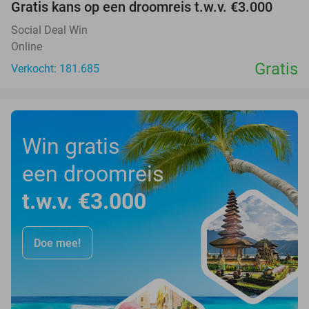
Gratis kans op een droomreis t.w.v. €3.000
Social Deal Win
Online
Gratis
Verkocht: 181.685
Win gratis
een droomreis
t.w.v. €3.000
Doe mee!