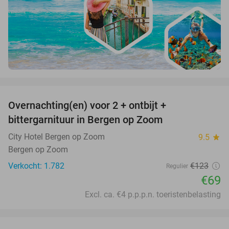
favorite_border
Overnachting(en) voor 2 + ontbijt +
44%
bittergarnituur in Bergen op Zoom
City Hotel Bergen op Zoom
9.5
star
Bergen op Zoom
Verkocht: 1.782
€123
Regulier
€69
Excl. ca. €4 p.p.p.n. toeristenbelasting
favorite_border