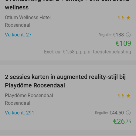
21%
wellness
Otium Wellness Hotel
9.5
star
Roosendaal
Verkocht: 27
€138
Regulier
€109
Excl. ca. €1,58 p.p.p.n. toeristenbelasting
favorite_border
2 sessies karten in augmented reality-stijl bij
40%
Playdôme Roosendaal
Playdôme Roosendaal
9.5
star
Roosendaal
Verkocht: 291
€44
,50
Regulier
€26
,75
favorite_border