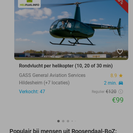
18%
favorite_border
Rondvlucht per helikopter (10, 20 of 30 min)
GASS General Aviation Services
8.9
star
Hildesheim (+7 locaties)
2 min.
directions_car
Verkocht: 47
€120
Regulier
€99
Populair bij mensen uit Roosendaal-BoZ: