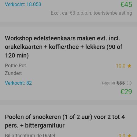
€45
Verkocht: 18.053
Excl. ca. €3 p.p.p.n. toeristenbelasting
favorite_border
Workshop edelsteenkaars maken evt. incl.
47%
orakelkaarten + koffie/thee + lekkers (90 of
120 min)
Pottie Pot
10.0
star
Zundert
Verkocht: 82
€55
Regulier
€29
favorite_border
Poolen of snookeren (1 of 2 uur) voor 2 tot 4
39%
pers. + bittergarnituur
Biljartcentrum de Distel
9.9
star