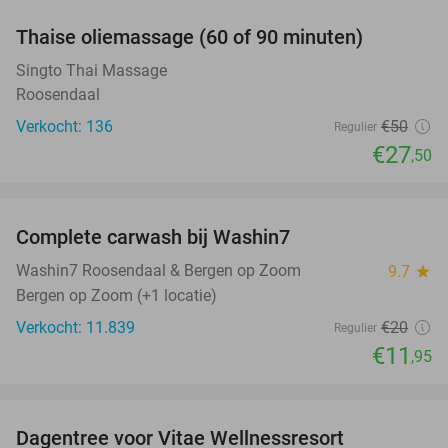
Thaise oliemassage (60 of 90 minuten)
45%
Singto Thai Massage
Roosendaal
Verkocht: 136
€50
Regulier
€27
,50
favorite_border
Complete carwash bij Washin7
40%
Washin7 Roosendaal & Bergen op Zoom
9.7
star
Bergen op Zoom (+1 locatie)
Verkocht: 11.839
€20
Regulier
€11
,95
favorite_border
Dagentree voor Vitae Wellnessresort
49%