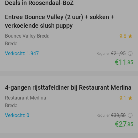
favorite_border
Deals in Roosendaal-BoZ
Entree Bounce Valley (2 uur) + sokken +
46%
verkoelende slush puppy
Bounce Valley Breda
9.6
star
Breda
Verkocht: 1.947
€21
,95
Regulier
€11
,95
favorite_border
4-gangen rijsttafeldiner bij Restaurant Merlina
29%
NEW
TODAY
Restaurant Merlina
9.1
star
Breda
Verkocht: 0
€39
,50
Regulier
€27
,95
favorite_border