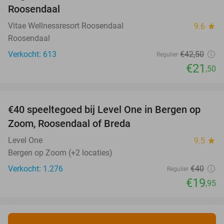
Roosendaal
Vitae Wellnessresort Roosendaal
9.6
star
Roosendaal
Verkocht: 613
€42
,50
Regulier
€21
,50
favorite_border
€40 speeltegoed bij Level One in Bergen op
50%
Zoom, Roosendaal of Breda
Level One
9.5
star
Bergen op Zoom (+2 locaties)
Verkocht: 1.276
€40
Regulier
€19
,95