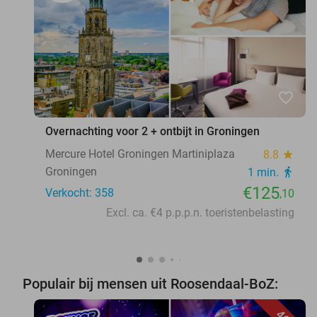
favorite_border
Overnachting voor 2 + ontbijt in Groningen
Mercure Hotel Groningen Martiniplaza
8.8
star
Groningen
1 min.
directions_walk
€125
Verkocht: 358
,10
Excl. ca. €4 p.p.p.n. toeristenbelasting
Populair bij mensen uit Roosendaal-BoZ: