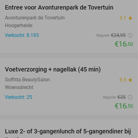
Entree voor Avonturenpark de Tovertuin
34%
Avonturenpark de Tovertuin
9.1
star
Hoogerheide
Verkocht: 8.193
€24
,95
Regulier
€16
,50
favorite_border
Voetverzorging + nagellak (45 min)
53%
Soffitta BeautySalon
9.5
star
Woensdrecht
Verkocht: 25
€35
Regulier
€16
,50
favorite_border
Luxe 2- of 3-gangenlunch of 5-gangendiner bij
39%