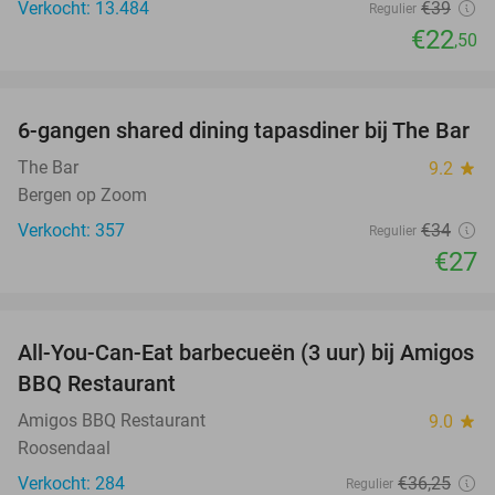
Verkocht: 13.484
€39
Regulier
€22
,50
favorite_border
6-gangen shared dining tapasdiner bij The Bar
21%
The Bar
9.2
star
Bergen op Zoom
Verkocht: 357
€34
Regulier
€27
favorite_border
All-You-Can-Eat barbecueën (3 uur) bij Amigos
26%
BBQ Restaurant
Amigos BBQ Restaurant
9.0
star
Roosendaal
Verkocht: 284
€36
,25
Regulier