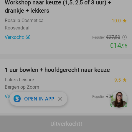
Workshop naar keuze (1,5, 2,5 of 3 uur) +
46%
drankje + lekkers
Rosalia Cosmetica
10.0
star
Roosendaal
Verkocht: 68
€27
,50
Regulier
€14
,95
favorite_border
1 uur bowlen + hoofdgerecht naar keuze
27%
Lake's Leisure
9.5
star
Bergen op Zoom
Verkocht: 112
€33
,50
Regulier
close
OPEN IN APP
€24
,50
favorite_border
Uitverkocht!
Rondvaart (2 of 4 uur) + evt. koffie/thee en
61%