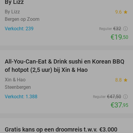
By Lizz
By Lizz
9.6
star
Bergen op Zoom
Verkocht: 239
€32
Regulier
€19
,50
favorite_border
All-You-Can-Eat & Drink sushi en Korean BBQ
20%
of hotpot (2,5 uur) bij Xin & Hao
Xin & Hao
8.8
star
Steenbergen
Verkocht: 1.388
€47
,50
Regulier
€37
,95
favorite_border
Gratis kans op een droomreis t.w.v. €3.000