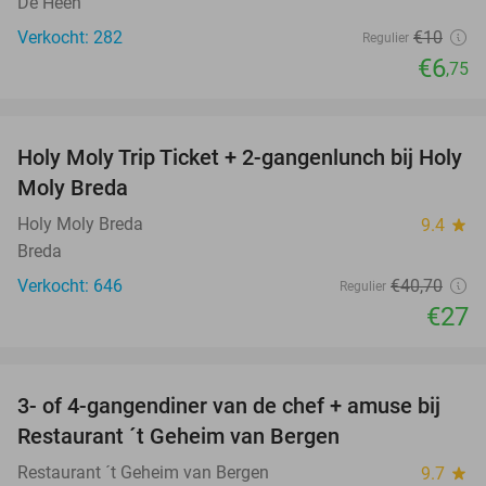
De Heen
Verkocht: 282
€10
Regulier
€6
,75
favorite_border
Holy Moly Trip Ticket + 2-gangenlunch bij Holy
34%
Moly Breda
Holy Moly Breda
9.4
star
Breda
Verkocht: 646
€40
,70
Regulier
€27
favorite_border
3- of 4-gangendiner van de chef + amuse bij
35%
Restaurant ´t Geheim van Bergen
Restaurant ´t Geheim van Bergen
9.7
star