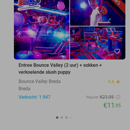
46%
favorite_border
Entree Bounce Valley (2 uur) + sokken +
verkoelende slush puppy
Bounce Valley Breda
9.6
star
Breda
Verkocht: 1.947
€21
,95
Regulier
€11
,95