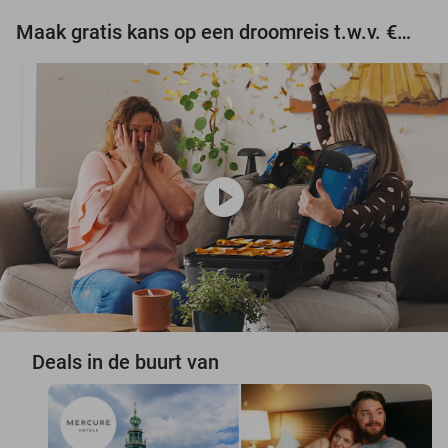
Maak gratis kans op een droomreis t.w.v. €3.000!
play_circle
Deals in de buurt van