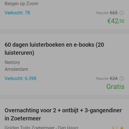
Bergen op Zoom
Verkocht: 78
€65
Regulier
€42
,50
favorite_border
100%
60 dagen luisterboeken en e-books (20
luisteruren)
Nextory
Amsterdam
Verkocht: 6.398
€24
Regulier
Gratis
favorite_border
Overnachting voor 2 + ontbijt + 3-gangendiner
17%
in Zoetermeer
Golden Tulip Zoetermeer - Den Haag
9.7
star