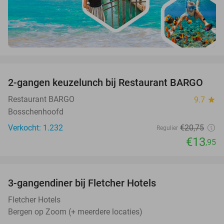
favorite_border
2-gangen keuzelunch bij Restaurant BARGO
33%
Restaurant BARGO
9.7
star
Bosschenhoofd
Verkocht: 1.232
€20
,75
Regulier
€13
,95
favorite_border
3-gangendiner bij Fletcher Hotels
42%
Fletcher Hotels
Bergen op Zoom (+ meerdere locaties)