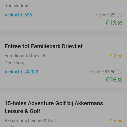
Roosendaal
Verkocht: 356
€23
Regulier
€13
,95
favorite_border
Entree tot Familiepark Drievliet
21%
Familiepark Drievliet
9.2
star
Den Haag
Verkocht: 24.923
€33
,50
Regulier
€26
,50
favorite_border
15-holes Adventure Golf bij Akkermans
33%
Leisure & Golf
Akkermans Leisure & Golf
9.6
star