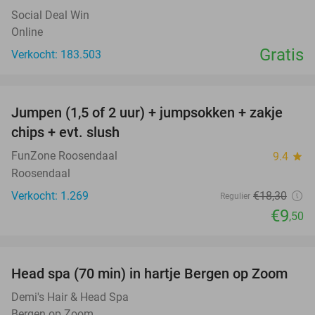
Social Deal Win
Online
Gratis
Verkocht: 183.503
favorite_border
Jumpen (1,5 of 2 uur) + jumpsokken + zakje
48%
chips + evt. slush
FunZone Roosendaal
9.4
star
Roosendaal
Verkocht: 1.269
€18
,30
Regulier
€9
,50
favorite_border
Head spa (70 min) in hartje Bergen op Zoom
37%
Demi's Hair & Head Spa
Bergen op Zoom