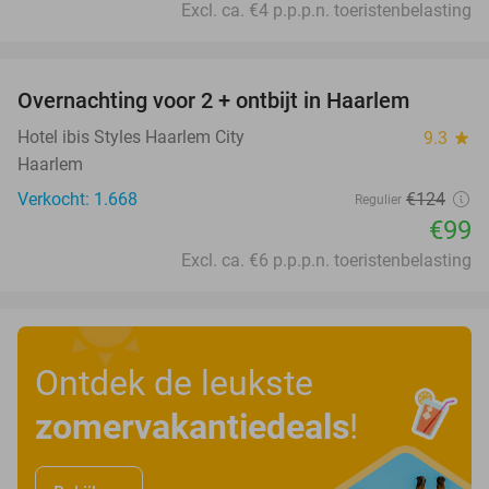
Excl. ca. €4 p.p.p.n. toeristenbelasting
favorite_border
Overnachting voor 2 + ontbijt in Haarlem
20%
Hotel ibis Styles Haarlem City
9.3
star
Haarlem
Verkocht: 1.668
€124
Regulier
€99
Excl. ca. €6 p.p.p.n. toeristenbelasting
Ontdek de leukste
zomervakantiedeals
!