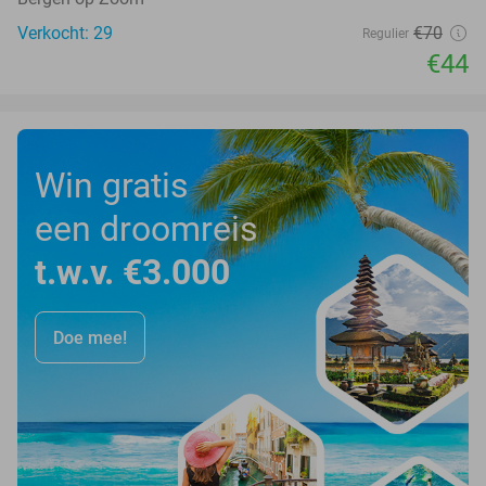
Verkocht: 29
€70
Regulier
€44
Win gratis
een droomreis
t.w.v. €3.000
Doe mee!