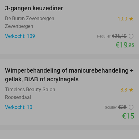
3-gangen keuzediner
24%
De Buren Zevenbergen
10.0
star
Zevenbergen
Verkocht: 109
€26
,40
Regulier
€19
,95
favorite_border
Wimperbehandeling of manicurebehandeling +
40%
gellak, BIAB of acrylnagels
Timeless Beauty Salon
8.3
star
Roosendaal
Verkocht: 10
€25
Regulier
€15
favorite_border