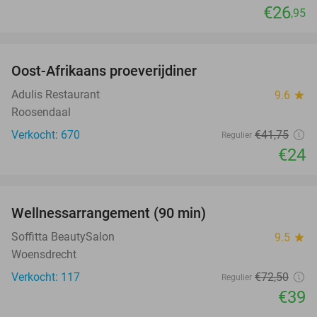
€26
,95
favorite_border
Oost-Afrikaans proeverijdiner
43%
Adulis Restaurant
9.6
star
Roosendaal
Verkocht: 670
€41
,75
Regulier
€24
favorite_border
Wellnessarrangement (90 min)
46%
Soffitta BeautySalon
9.5
star
Woensdrecht
Verkocht: 117
€72
,50
Regulier
€39