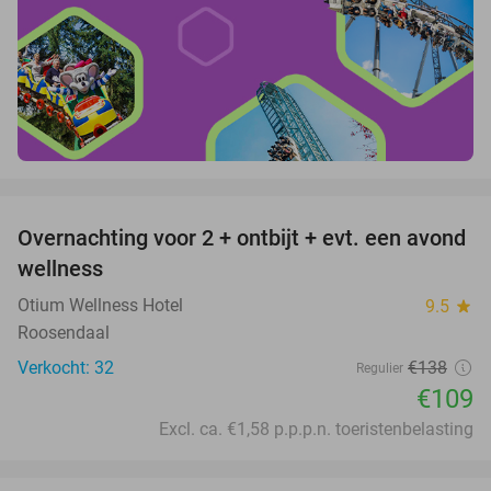
favorite_border
Overnachting voor 2 + ontbijt + evt. een avond
21%
wellness
Otium Wellness Hotel
9.5
star
Roosendaal
Verkocht: 32
€138
Regulier
€109
Excl. ca. €1,58 p.p.p.n. toeristenbelasting
favorite_border