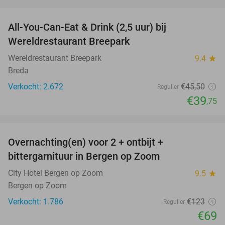
favorite_border
All-You-Can-Eat & Drink (2,5 uur) bij
13%
Wereldrestaurant Breepark
Wereldrestaurant Breepark
9.4
star
Breda
Verkocht: 2.672
€45
,50
Regulier
€39
,75
favorite_border
Overnachting(en) voor 2 + ontbijt +
44%
bittergarnituur in Bergen op Zoom
City Hotel Bergen op Zoom
9.5
star
Bergen op Zoom
Verkocht: 1.786
€123
Regulier
€69