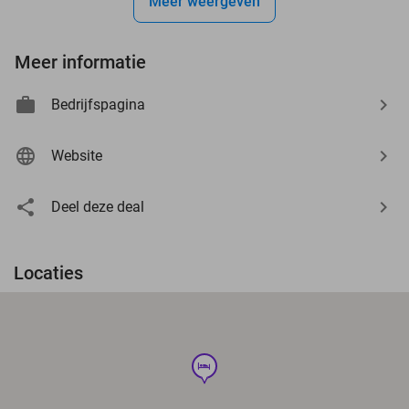
Meer weergeven
Meer informatie
Bedrijfspagina
Website
Deel deze deal
Locaties
hotel