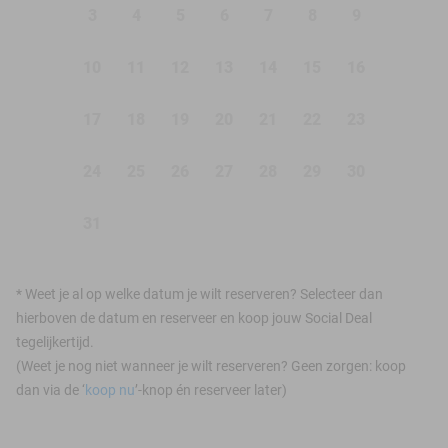
3
4
5
6
7
8
9
10
11
12
13
14
15
16
17
18
19
20
21
22
23
24
25
26
27
28
29
30
31
*
Weet je al op welke datum je wilt reserveren? Selecteer dan
hierboven de datum en reserveer en koop jouw Social Deal
tegelijkertijd.
(Weet je nog niet wanneer je wilt reserveren? Geen zorgen: koop
dan via de ‘
koop nu
’-knop én reserveer later)