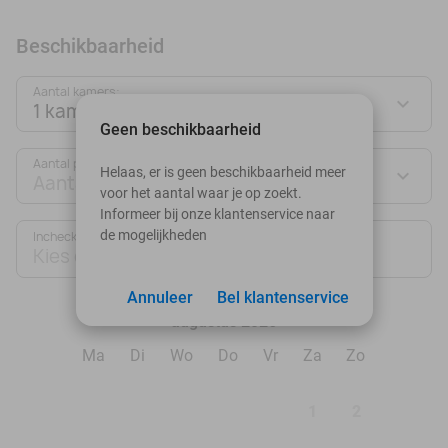
Beschikbaarheid
Aantal kamers:
1 kamer
Geen beschikbaarheid
Aantal personen:
Helaas, er is geen beschikbaarheid meer
Aantal personen
voor het aantal waar je op zoekt.
Informeer bij onze klantenservice naar
de mogelijkheden
Inchecken
Uitchecken
Kies datum
Kies datum
Annuleer
Bel klantenservice
augustus 2026
Ma
Di
Wo
Do
Vr
Za
Zo
1
2