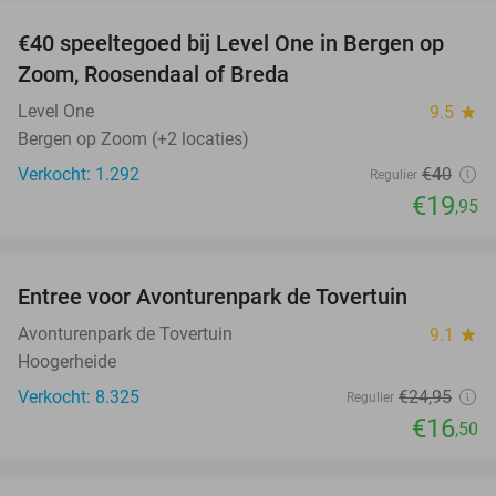
€40 speeltegoed bij Level One in Bergen op
50%
Zoom, Roosendaal of Breda
Level One
9.5
star
Bergen op Zoom (+2 locaties)
Verkocht: 1.292
€40
Regulier
€19
,95
favorite_border
Entree voor Avonturenpark de Tovertuin
34%
Avonturenpark de Tovertuin
9.1
star
Hoogerheide
Verkocht: 8.325
€24
,95
Regulier
€16
,50
favorite_border