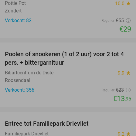
Pottie Pot
10.0
star
Zundert
Verkocht: 82
€55
Regulier
€29
favorite_border
Poolen of snookeren (1 of 2 uur) voor 2 tot 4
39%
pers. + bittergarnituur
Biljartcentrum de Distel
9.9
star
Roosendaal
Verkocht: 356
€23
Regulier
€13
,95
favorite_border
Entree tot Familiepark Drievliet
21%
Familiepark Drievliet
9.2
star