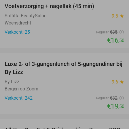
Voetverzorging + nagellak (45 min)
53%
Soffitta BeautySalon
9.5
star
Woensdrecht
Verkocht: 25
€35
Regulier
€16
,50
favorite_border
Luxe 2- of 3-gangenlunch of 5-gangendiner bij
39%
By Lizz
By Lizz
9.6
star
Bergen op Zoom
Verkocht: 242
€32
Regulier
€19
,50
favorite_border