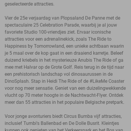
geselecteerde attracties.
Vier de 25e verjaardag van Plopsaland De Panne met de
spectaculaire 25 Celebration Parade, waarbij je al jouw
favoriete Studio 100-vriendjes ziet. Ervaar iconische
attracties voor een adrenalinekick, zoals The Ride to
Happiness by Tomorrowland, een unieke achtbaan waarin
je 5 maal over de kop gaat in een draaiend karretje. Beleef
duizend kriebels in het mysterieuze Anubis The Ride of ga
mee met Halvar op de Grote Golf. Reis terug in de tijd naar
een prehistorisch landschap vol dinosaurussen in de
DinoSplash. Stap in Heidi The Ride of de #LikeMe Coaster
voor nog meer sensatie. Geniet van een duizelingwekkende
vlucht op 70 meter hoogte in de Nachtwacht-Flyer. Ontdek
meer dan 55 attracties in het populaire Belgische pretpark.
Voor jonge avonturiers biedt Circus Bumba vijf attracties,
inclusief Tumbi's Ballenbad en De Dolle Busrit. Kleintjes
kunnen ook genieten van het Verkeerspark en het Bos van