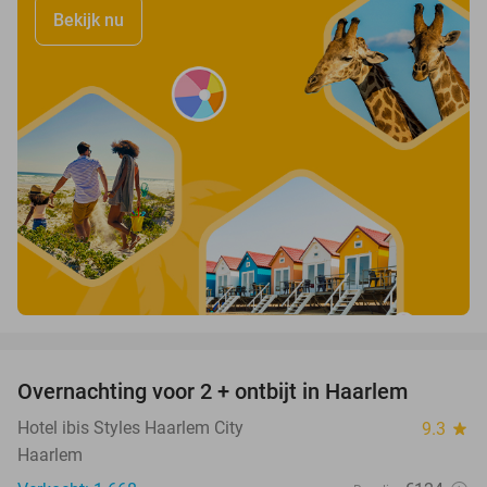
Bekijk nu
favorite_border
Overnachting voor 2 + ontbijt in Haarlem
20%
Hotel ibis Styles Haarlem City
9.3
star
Haarlem