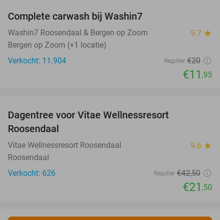
Complete carwash bij Washin7
40%
Washin7 Roosendaal & Bergen op Zoom
9.7
star
Bergen op Zoom (+1 locatie)
Verkocht: 11.904
€20
Regulier
€11
,95
favorite_border
Dagentree voor Vitae Wellnessresort
49%
Roosendaal
Vitae Wellnessresort Roosendaal
9.6
star
Roosendaal
Verkocht: 626
€42
,50
Regulier
€21
,50