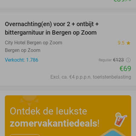
favorite_border
Overnachting(en) voor 2 + ontbijt +
44%
bittergarnituur in Bergen op Zoom
City Hotel Bergen op Zoom
9.5
star
Bergen op Zoom
Verkocht: 1.786
€123
Regulier
€69
Excl. ca. €4 p.p.p.n. toeristenbelasting
Ontdek de leukste
zomervakantiedeals
!