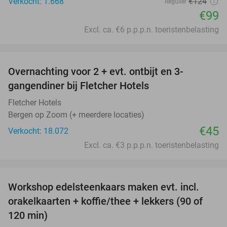
Verkocht: 1.668
€124
Regulier
€99
Excl. ca. €6 p.p.p.n. toeristenbelasting
favorite_border
Overnachting voor 2 + evt. ontbijt en 3-
gangendiner bij Fletcher Hotels
Fletcher Hotels
Bergen op Zoom (+ meerdere locaties)
€45
Verkocht: 18.072
Excl. ca. €3 p.p.p.n. toeristenbelasting
favorite_border
Workshop edelsteenkaars maken evt. incl.
47%
orakelkaarten + koffie/thee + lekkers (90 of
120 min)