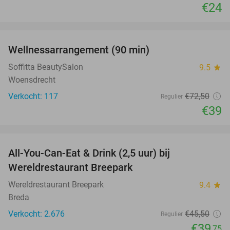
€24
favorite_border
Wellnessarrangement (90 min)
46%
Soffitta BeautySalon
9.5
star
Woensdrecht
Verkocht: 117
€72
,50
Regulier
€39
favorite_border
All-You-Can-Eat & Drink (2,5 uur) bij
13%
Wereldrestaurant Breepark
Wereldrestaurant Breepark
9.4
star
Breda
Verkocht: 2.676
€45
,50
Regulier
€39
,75