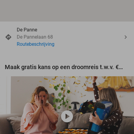
De Panne
De Pannelaan 68
Routebeschrijving
Maak gratis kans op een droomreis t.w.v. €3.000!
play_circle