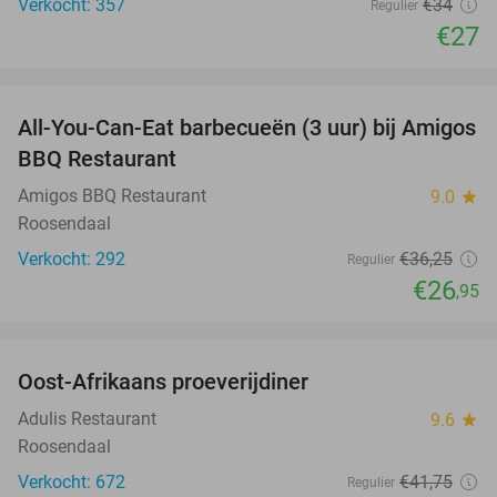
Verkocht: 357
€34
Regulier
€27
favorite_border
All-You-Can-Eat barbecueën (3 uur) bij Amigos
26%
BBQ Restaurant
Amigos BBQ Restaurant
9.0
star
Roosendaal
Verkocht: 292
€36
,25
Regulier
€26
,95
favorite_border
Oost-Afrikaans proeverijdiner
43%
Adulis Restaurant
9.6
star
Roosendaal
Verkocht: 672
€41
,75
Regulier