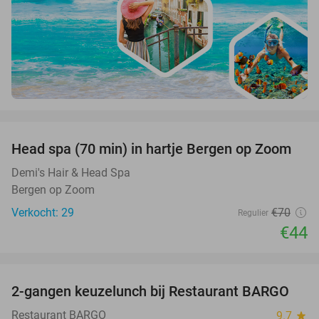
favorite_border
Head spa (70 min) in hartje Bergen op Zoom
37%
Demi's Hair & Head Spa
Bergen op Zoom
Verkocht: 29
€70
Regulier
€44
favorite_border
2-gangen keuzelunch bij Restaurant BARGO
33%
Restaurant BARGO
9.7
star