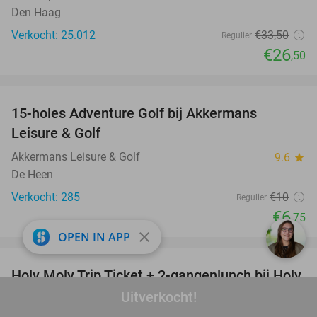
Den Haag
Verkocht: 25.012
€33
,50
Regulier
€26
,50
favorite_border
15-holes Adventure Golf bij Akkermans
33%
Leisure & Golf
Akkermans Leisure & Golf
9.6
star
De Heen
Verkocht: 285
€10
Regulier
€6
,75
close
OPEN IN APP
favorite_border
Holy Moly Trip Ticket + 2-gangenlunch bij Holy
34%
Moly Breda
Uitverkocht!