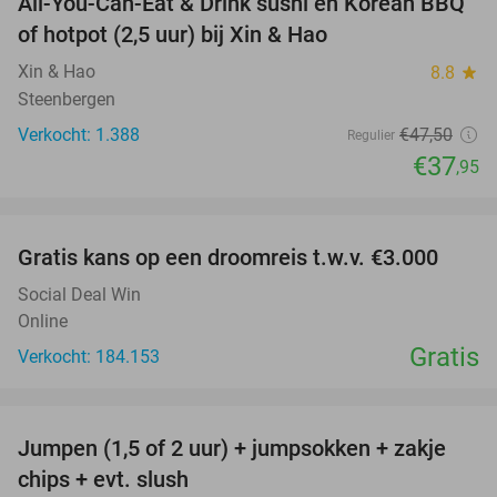
All-You-Can-Eat & Drink sushi en Korean BBQ
20%
of hotpot (2,5 uur) bij Xin & Hao
Xin & Hao
8.8
star
Steenbergen
Verkocht: 1.388
€47
,50
Regulier
€37
,95
favorite_border
Gratis kans op een droomreis t.w.v. €3.000
Social Deal Win
Online
Gratis
Verkocht: 184.153
favorite_border
Jumpen (1,5 of 2 uur) + jumpsokken + zakje
48%
chips + evt. slush