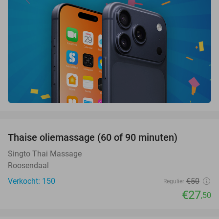
favorite_border
Thaise oliemassage (60 of 90 minuten)
45%
SOLD
OUT
Singto Thai Massage
Roosendaal
Verkocht: 150
€50
Regulier
€27
,50
favorite_border