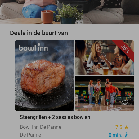
Deals in de buurt van
36%
favorite_border
Steengrillen + 2 sessies bowlen
Bowl Inn De Panne
7.5
star
De Panne
0 min.
directions_walk