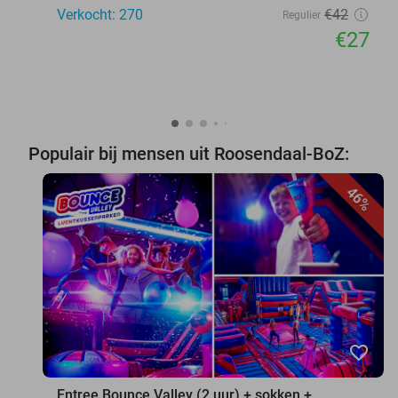
Verkocht: 270
€42
Regulier
€27
Populair bij mensen uit Roosendaal-BoZ:
46%
favorite_border
Entree Bounce Valley (2 uur) + sokken +