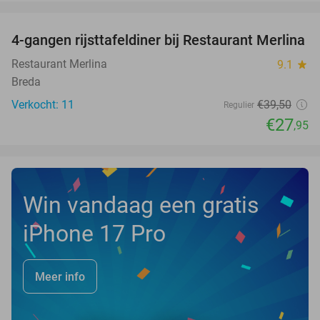
favorite_border
4-gangen rijsttafeldiner bij Restaurant Merlina
29%
NEW
TODAY
Restaurant Merlina
9.1
star
Breda
Verkocht: 11
€39
,50
Regulier
€27
,95
Win vandaag een gratis
iPhone 17 Pro
Meer info