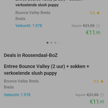
verkoelende slush puppy
Bounce Valley Breda
9.6
star
Breda
Verkocht: 1.978
€21
,95
Regulier
€11
,95
favorite_border
Deals in Roosendaal-BoZ
Entree Bounce Valley (2 uur) + sokken +
46%
verkoelende slush puppy
Bounce Valley Breda
9.6
star
Breda
Verkocht: 1.978
€21
,95
Regulier
€11
,95