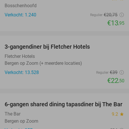
Bosschenhoofd
Verkocht: 1.240
€20
,75
Regulier
€13
,95
favorite_border
3-gangendiner bij Fletcher Hotels
42%
Fletcher Hotels
Bergen op Zoom (+ meerdere locaties)
Verkocht: 13.528
€39
Regulier
€22
,50
favorite_border
6-gangen shared dining tapasdiner bij The Bar
21%
The Bar
9.2
star
Bergen op Zoom