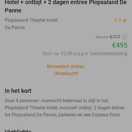
Hotel + ontbijt + 2 dagen entree Plopsaland De
Panne
Plopsaland Theater Hotel
8.9
star
De Panne
€717
Regulier
€495
Excl. ca. €2,50 p.p.p.n. toeristenbelasting
Binnenkort online::
Uitverkocht!
In het kort
Voor 4 personen: overnacht helemaal in stijl in het
Plopsaland Theater Hotel, inclusief ontbijt, 2 dagen entree
tot Plopsaland De Panne, parkeren en een Express Pass
Highlights